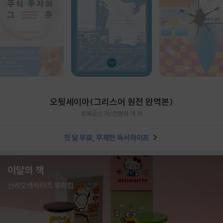
오뒷세이아(그리스어 원전 완역본)
호메로스 저/천병희 역 저
첫 달 무료, 무제한 독서라이프
이달의 책
산리오캐릭터즈 유리컵