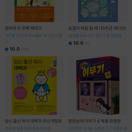
엄마의 두 번째 재테크
숨결이 바람 될 때 (10주년 에디션)
아이를 키우며 내 이름의 부수입 만들
세계를 감동시킨 생의 기록 한정판
기
10.0
(
1
)
10.0
(
44
)
임신 출산 육아 대백과 최신개정판
흔한남매 이무기 4 특별 한정판
초보 부모를 위한 육아 바이블
오싹함이 두 배! 스페셜 굿즈 6종과 함