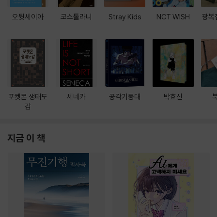
오뒷세이아
코스톨라니
Stray Kids
NCT WISH
광복
포켓몬 생태도
세네카
공각기동대
박효신
감
지금 이 책