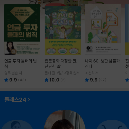
연금 투자 불패의 법
웹툰동화 다정한 말,
나이 60, 생판 남들과
진
칙
단단한 말
산다
쳤
영주 닐슨 저
돌배 글그림/고정욱 원저
조선희 저
이
9.9
10.0
9.9
(
43
)
(
2
)
(
27
)
클래스24