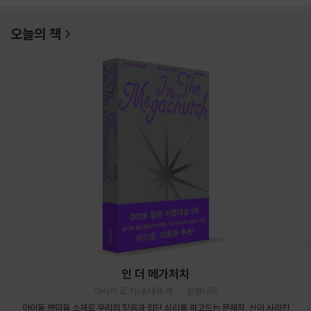
오늘의 책
인 더 메가처치
아사이 료 저/송태욱 역
은행나무
아이돌 팬덤을 소재로 우리의 믿음과 집단 심리를 파고드는 문제작. 신이 사라진