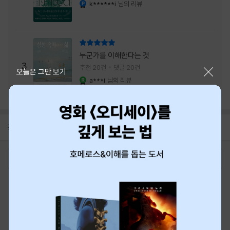
내는 최상의 시너지...
k******i
님의 리뷰
YES마니아 : 플래티넘
리뷰 총점
누군가를 이해한다는 것
3
추천 20건
댓글 20건
닫기
오늘은 그만 보기
a***i
님의 리뷰
YES마니아 : 로얄
공지
8월 신용카드 무이자할부 안내
2026-08-01
로그인
최근 본 상품
주문/배송
고객센터 1544-3800
티켓 1544-6399
중고샵 1566-4295
eBook 1:1문의/채팅상담
예스이십사(주) 사업자 정보
이용약관
개인정보처리방침
청소년보호정책