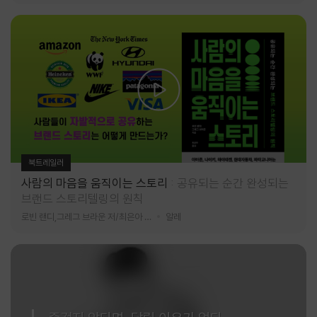
북트레일러
사람의 마음을 움직이는 스토리
공유되는 순간 완성되는
브랜드 스토리텔링의 원칙
로빈 랜디,그레그 브라운 저/최은아 역
알레