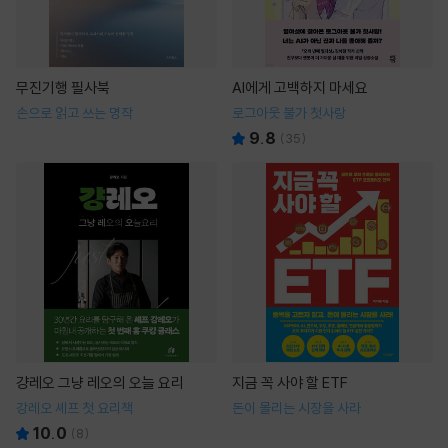
무진기행 필사북
AI에게 고백하지 마세요
손으로 읽고 쓰는 명작
로그아웃 불가 첫사랑
9.8
(
35
)
걍레오 그냥 레오의 오늘 요리
지금 꼭 사야 할 ETF
강레오 셰프 첫 요리책
돈이 몰리는 시장을 사라
10.0
(
8
)