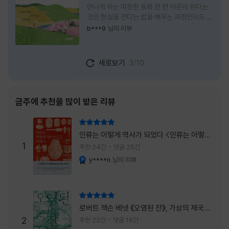
만나게 하는 따뜻한 동화 한 편 어른이 된다는
것은 현실을 견디는 법을 배우는 과정인지도 모
른다. 해야 할 일은 늘어나고, 책임은 무거워지
b***9
님의 리뷰
며, 마음껏 웃거나 울 수 있는 순간은 점점 줄어
든다. 어느새 우리는 어린 시절의 순수함보다
효율과 성과를 먼저 생각하는 사람이 되어간다.
새로보기
3/10
『어쩌면 동화는 어른을 위한 것 2 – 지친 영혼
을 위한 동심 처방』은 바로 그런 어른들에게 잠
시 쉬어가라고 손을 내미는 책이다. 처음 책 제
목을 보았을 때는 동화를 다시 읽는 감성 에세
금주에 추천을 많이 받은 리뷰
이 정도로 생각했다. 하지만 책장을 넘길수록
깨닫게 된다. 동화는 아이들만을 위한 이야기가
리뷰 총점
아니라, 삶에 지친 어른들의 마음을 치유하는
인류는 이렇게 역사가 되었다 <인류는 어떻게
가장 순수한 언어라는 사실을 말이다. 이 책은
1
역사가 되었나>
추천 24건
댓글 25건
익숙한
y****n
님의 리뷰
YES마니아 : 플래티넘
리뷰 총점
로버트 잭슨 베넷 《오염된 잔》, 가상의 제국이
주는 실감과 미스터리 사건의 치밀함이 이루어
2
추천 22건
댓글 18건