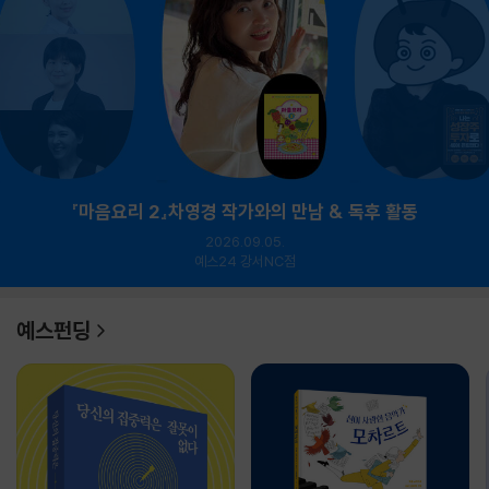
『마음요리 2』차영경 작가와의 만남 & 독후 활동
2026.09.05.
예스24 강서NC점
예스펀딩