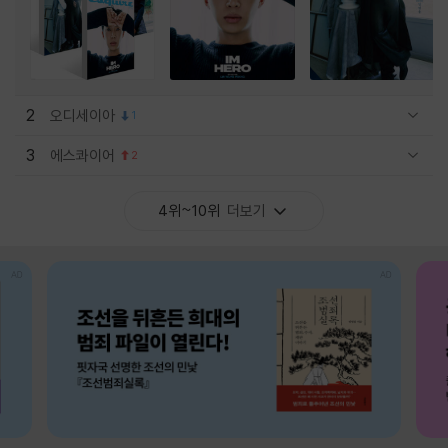
2
오디세이아
1
관련상품 보이기/감축
3
에스콰이어
2
관련상품 보이기/감축
4위~10위
더보기