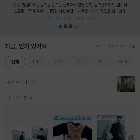
시대, 팬덤이라는 종교를 만드는 설계자와 열혈 신도, 음모론자까지. 입체적
인물들과 작가 특유의 대담한 시선이 만나 새로운 서사의 정점을 선보인다.
양장 누드 제본 노트 (포인트차감)
9.8
(
24
)
지금, 인기 있어요
2026.08.07 18:47 기준
전체
10대
20대
30대
40대
50대
오디세이아
HOT
1
임영웅
1
관련상품 보이기/감축