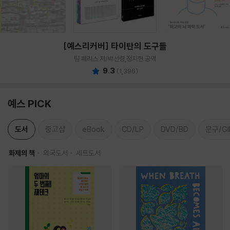
[예스리커버] 타이탄의 도구들
팀 페리스 저/박선령,정지현 공역
9.3
(
1,396
)
예스 PICK
도서
중고샵
eBook
CD/LP
DVD/BD
문구/GI
화제의 책
외국도서
세트도서