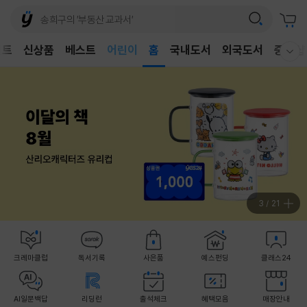
벤트
신상품
베스트
어린이
홈
국내도서
외국도서
중고샵
웰컴메뉴 모두보기
독후감
어린이
3
/
21
크레마클럽
독서기록
사은품
예스펀딩
클래스24
AI일문백답
리딩런
출석체크
혜택모음
매장안내