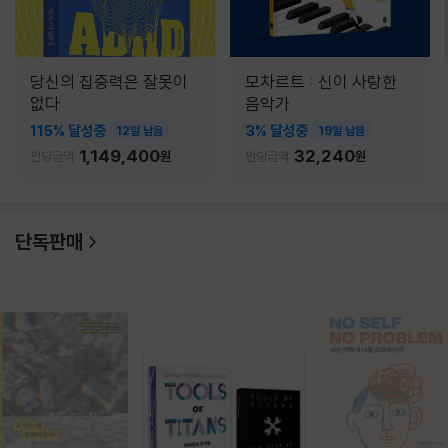
당신의 집중력은 잘못이
모차르트 : 신이 사랑한
없다
음악가
115% 달성중
3% 달성중
12일 남음
19일 남음
1,149,400
32,240
펀딩금액
원
펀딩금액
원
단독판매