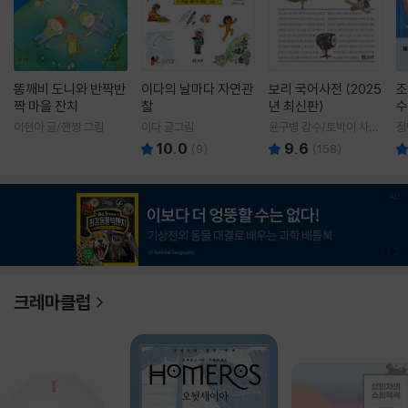
똥깨비 도니와 반짝반
이다의 날마다 자연관
보리 국어사전 (2025
조
짝 마을 잔치
찰
년 최신판)
수
이현아 글/핸짱 그림
이다 글그림
윤구병 감수/토박이 사전
정
편찬실 편
10.0
9.6
(
9
)
(
158
)
1
/
3
크레마클럽