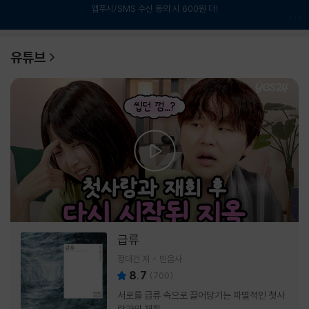
앱푸시/SMS 수신 동의 시 600원 더!
1
/
6
유튜브
급류
정대건 저
민음사
8.7
(
700
)
서로를 급류 속으로 끌어당기는 파멸적인 첫사