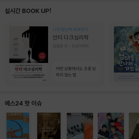
실시간 BOOK UP!
나의 판단력 회복하기
안티 다크심리학
임철웅 저
트로이목마
어떤 상황에서도 조종 당
하지 않는 법
예스24 핫 이슈