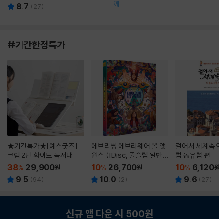
께
8.7
(
27
)
#기간한정특가
★기간특가★[예스굿즈]
에브리씽 에브리웨어 올 앳
걸어서 세계속으
크림 2단 화이트 독서대
원스 (1Disc, 풀슬립 일반
럽 동유럽 편
판) : 블루레이
38
29,900
10
26,700
10
6,120
%
원
%
원
%
9.5
10.0
9.6
(
94
)
(
2
)
(
27
)
신규 앱 다운 시 500원