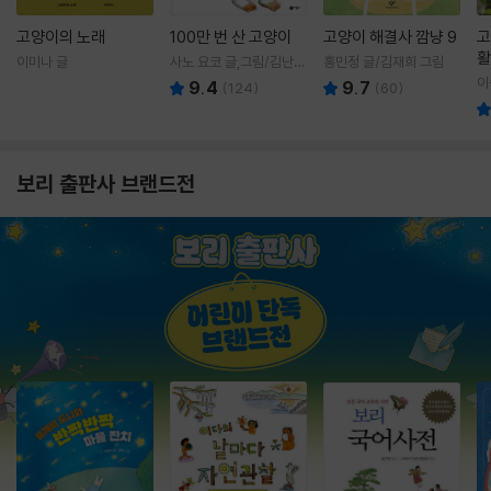
고양이의 노래
100만 번 산 고양이
고양이 해결사 깜냥 9
고
활
이미나 글
사노 요코 글,그림/김난주
홍민정 글/김재희 그림
렇
역
이
9.4
9.7
(
124
)
(
60
)
보리 출판사 브랜드전