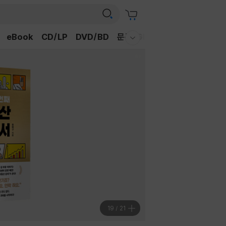
eBook
CD/LP
DVD/BD
문구/GIFT
티켓
채널예스
웰컴메뉴 모두보기
20
/
21