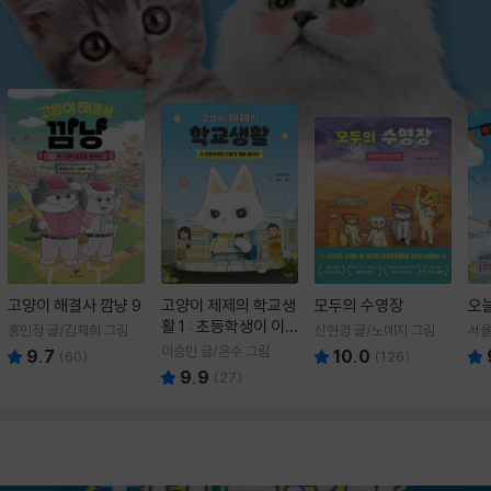
고양이 해결사 깜냥 9
고양이 제제의 학교생
모두의 수영장
오
활 1 : 초등학생이 이
홍민정 글/김재희 그림
신현경 글/노예지 그림
서율
렇게 힘들 줄이야
이승민 글/온수 그림
9.7
10.0
(
60
)
(
126
)
9.9
(
27
)