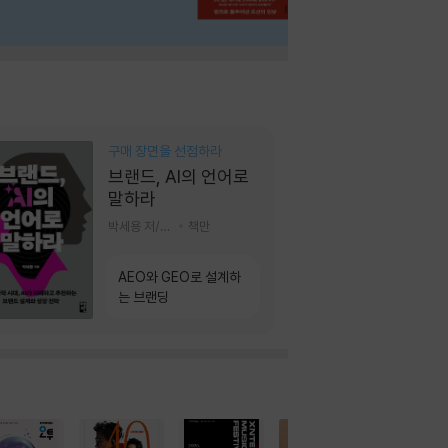
구매 장면을 선점하라
브랜드, AI의 언어로
말하라
박세용 저/정진호 그림
책만
AEO와 GEO로 설계하
는 브랜딩