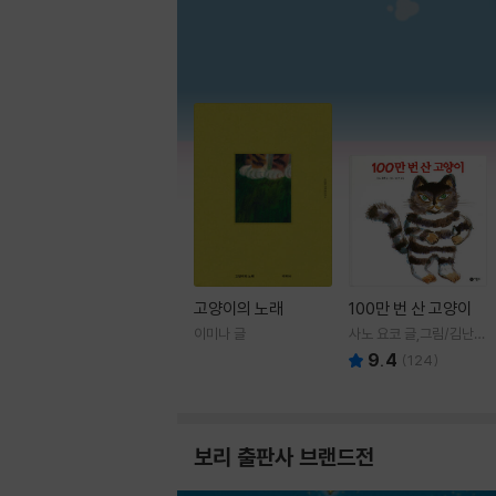
고양이의 노래
100만 번 산 고양이
이미나 글
사노 요코 글,그림/김난주
역
9.4
(
124
)
보리 출판사 브랜드전