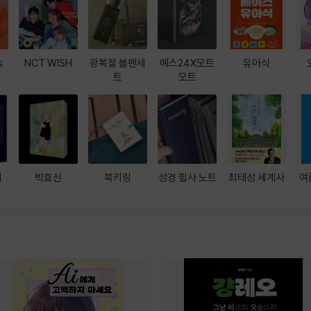
s
NCT WISH
광복절 볼펜세
예스24X모트
유아식
트
모트
대
박효신
북키링
성경 필사 노트
최태성 세계사
여