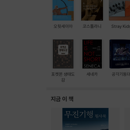
오뒷세이아
코스톨라니
Stray Kid
포켓몬 생태도
세네카
공각기동
감
지금 이 책