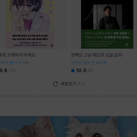
I에게 고백하지 마세요
걍레오 그냥 레오의 오늘 요리
그아웃 불가 첫사랑
강레오 셰프 첫 요리책
9.8
10.0
(
35
)
(
8
)
새로보기
2/3