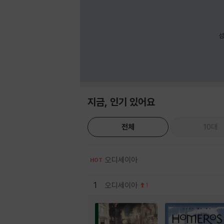
섬
지금, 인기 있어요
전체
10대
오디세이아
HOT
1
오디세이아
1