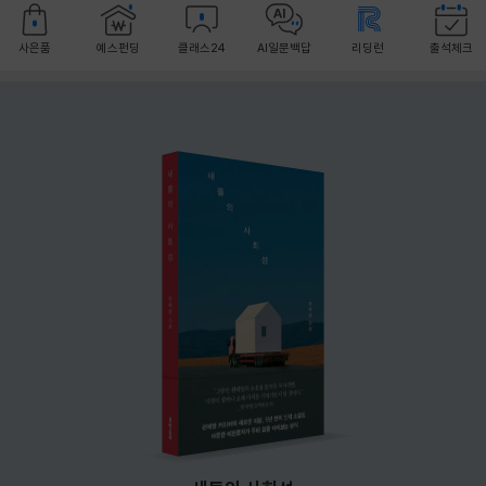
사은품
예스펀딩
클래스24
AI일문백답
리딩런
출석체크