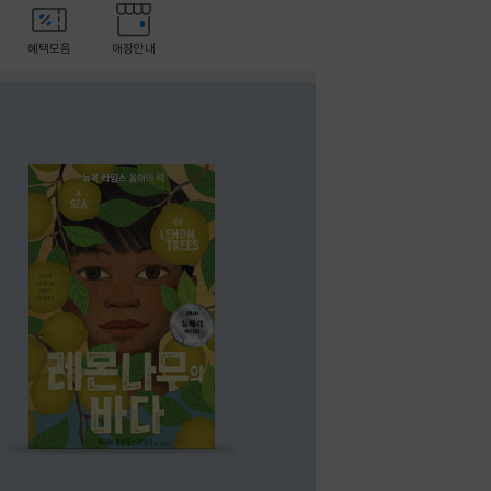
혜택모음
매장안내