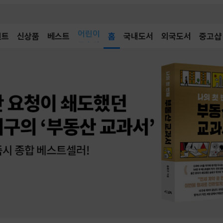
어린이
벤트
신상품
베스트
독후감
홈
국내도서
외국도서
중고샵
어린이