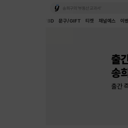
Book
CD/LP
DVD/BD
문구/GIFT
티켓
채널예스
이