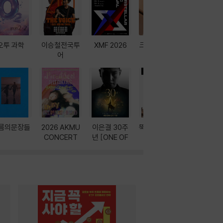
오투 과학
이승철전국투
XMF 2026
크레마 이북 리
방학에는 
어
더기
포터
름의문장들
2026 AKMU
이은결 30주
뚝딱! AI 3대장
이달의 인
CONCERT
년 [ONE OF
과
ONE]