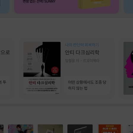
나의 판단력 회복하기
장으로
안티 다크심리학
임철웅 저
트로이목마
의 투
어떤 상황에서도 조종 당
하지 않는 법