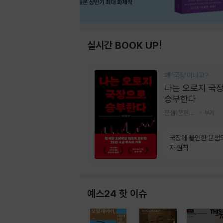
실시간 BOOK UP!
왜 ‘국장‘이냐고?
나는 오로지 국
승부한다
문샘(문현철) 저
부키
국장에 올인한 문샘
자 원칙
예스24 핫 이슈