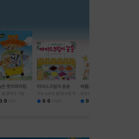
더보기
늘은 캣치하이킹
아이스크림이 꽁꽁
여름을 부탁해
 글/윤태규 그림
구도 노리코 글/윤수정 역
토마쓰리 글그림
9.9
9.6
9.8
(
41
)
(
103
)
(
24
)