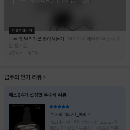
즐겁지 않다면, 달릴 이유가 없다
한 줄로 읽는 책
나는 왜 달리기를 좋아하는가
달리면서 깨달은 일상 속 숨
은 즐거움
방구석 저
방구석
금주의 인기 리뷰
예스24가 선정한 우수작 리뷰
리뷰 총점
[천사의 위스키]_에릭 오
예스24 리뷰어 클럽 서평단 자격으로 도서를
제공받고 작성한 리뷰입니다 사람들이 저마다