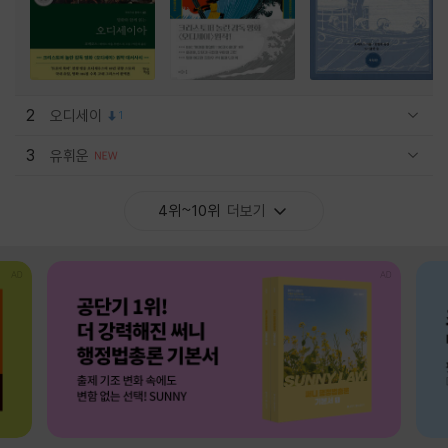
2
오디세이
1
관련상품 보이기/감축
3
유휘운
관련상품 보이기/감축
4위~10위
더보기