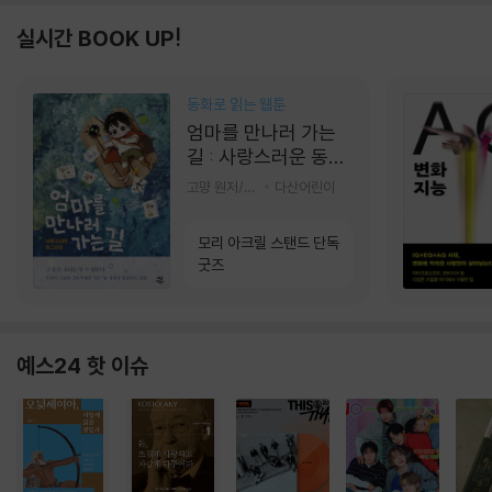
실시간 BOOK UP!
동화로 읽는 웹툰
엄마를 만나러 가는
길 : 사랑스러운 동그
라미
고먕 원저/김영리 글
다산어린이
모리 아크릴 스탠드 단독
굿즈
예스24 핫 이슈