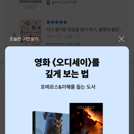
a***i
님의 리뷰
YES마니아 : 로얄
리뷰 총점
작고 즐거운 경험을 많이 하기, 불행과 불안을
3
회피하지 말기, 그리고 좋은 사람을 많이 만나
추천 17건
댓글 17건
닫기
오늘은 그만 보기
기.
h*******1
님의 리뷰
공지
8월 신용카드 무이자할부 안내
2026-08-01
로그인
최근 본 상품
주문/배송
고객센터 1544-3800
티켓 1544-6399
중고샵 1566-4295
eBook 1:1문의/채팅상담
예스이십사(주) 사업자 정보
이용약관
개인정보처리방침
청소년보호정책
PC버전
회사소개
거래처관계자께