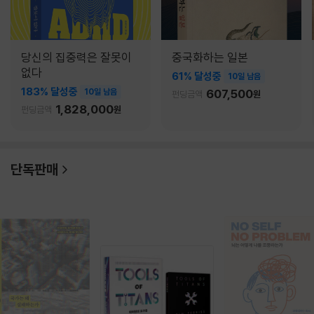
당신의 집중력은 잘못이
중국화하는 일본
없다
61% 달성중
10일 남음
183% 달성중
10일 남음
607,500
펀딩금액
원
1,828,000
펀딩금액
원
단독판매