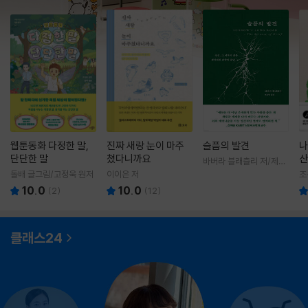
웹툰동화 다정한 말,
진짜 새랑 눈이 마주
슬픔의 발견
나
단단한 말
쳤다니까요
산
바버라 블래츨리 저/제효
영 역
돌배 글그림/고정욱 원저
이이은 저
조
10.0
10.0
(
2
)
(
12
)
클래스24