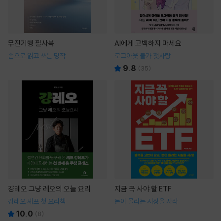
무진기행 필사북
AI에게 고백하지 마세요
손으로 읽고 쓰는 명작
로그아웃 불가 첫사랑
9.8
(
35
)
걍레오 그냥 레오의 오늘 요리
지금 꼭 사야 할 ETF
강레오 셰프 첫 요리책
돈이 몰리는 시장을 사라
10.0
(
8
)