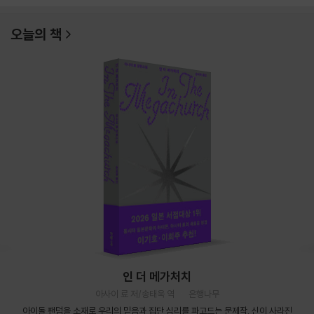
오늘의 책
인 더 메가처치
아사이 료 저/송태욱 역
은행나무
아이돌 팬덤을 소재로 우리의 믿음과 집단 심리를 파고드는 문제작. 신이 사라진