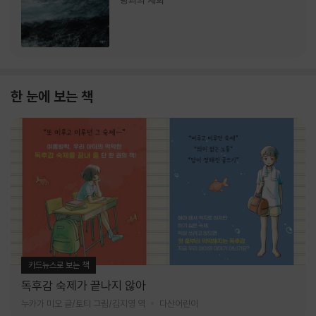
랑과의 재회
한 눈에 보는 책
카드뉴스로 보는 책
독후감 숙제가 끝나지 않아
누카가 미오 글/토티 그림/김지영 역
다산어린이