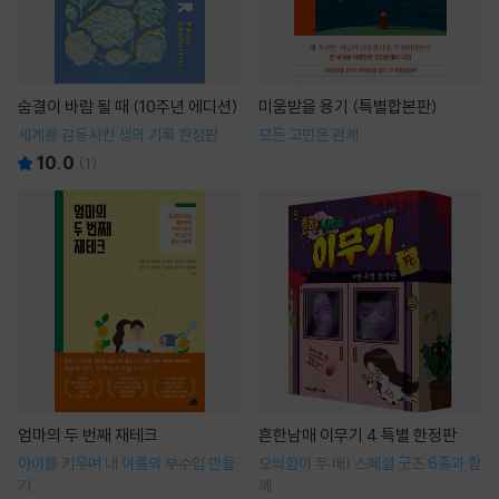
숨결이 바람 될 때 (10주년 에디션)
미움받을 용기 (특별합본판)
세계를 감동시킨 생의 기록 한정판
모든 고민은 관계
10.0
(
1
)
엄마의 두 번째 재테크
흔한남매 이무기 4 특별 한정판
아이를 키우며 내 이름의 부수입 만들
오싹함이 두 배! 스페셜 굿즈 6종과 함
기
께