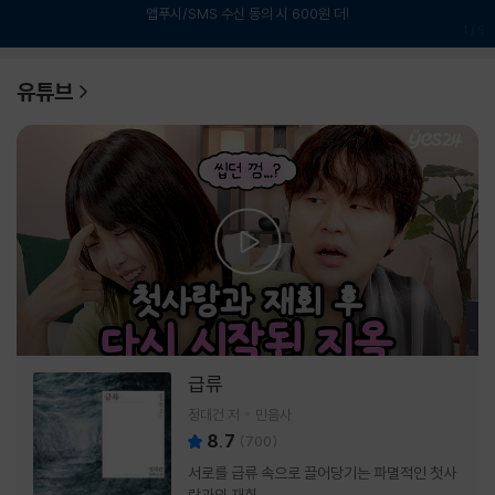
앱푸시/SMS 수신 동의 시 600원 더!
1
/
6
유튜브
급류
정대건 저
민음사
8.7
(
700
)
서로를 급류 속으로 끌어당기는 파멸적인 첫사