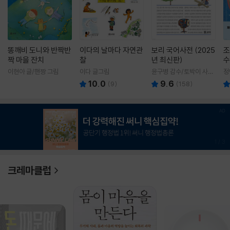
똥깨비 도니와 반짝반
이다의 날마다 자연관
보리 국어사전 (2025
조
짝 마을 잔치
찰
년 최신판)
수
이현아 글/핸짱 그림
이다 글그림
윤구병 감수/토박이 사전
정
편찬실 편
10.0
9.6
(
9
)
(
158
)
1
/
3
크레마클럽