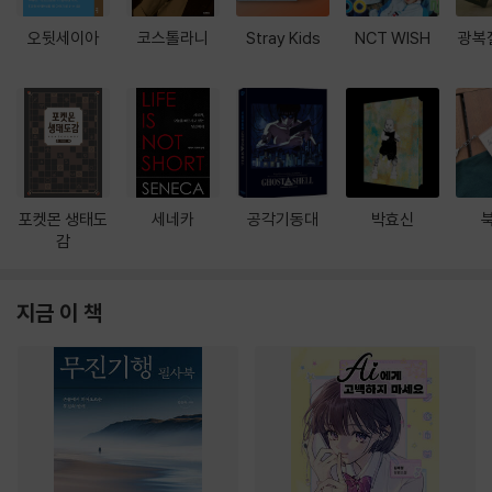
오뒷세이아
코스톨라니
Stray Kids
NCT WISH
광복
포켓몬 생태도
세네카
공각기동대
박효신
감
지금 이 책