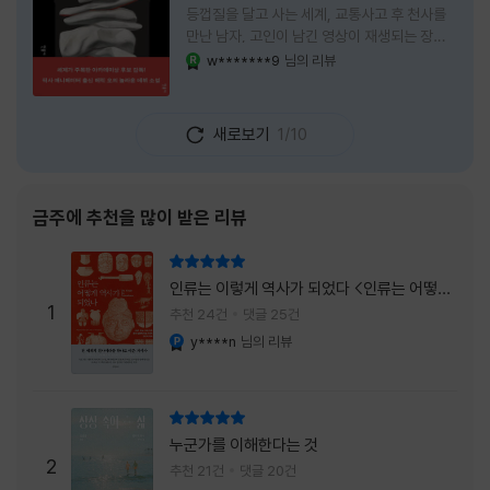
등껍질을 달고 사는 세계, 교통사고 후 천사를
만난 남자, 고인이 남긴 영상이 재생되는 장례
식장에서 똥을 싼 개. 이 책에는 몇 줄만 읽어도
w*******9
님의 리뷰
YES마니아 : 로얄
그다음 장면이 궁금해지는 이야기들이 가득하
다. 한 편만 읽고 덮으려 했는데, 다음 이야기로
넘어가 있었다. 소설을 읽으면서 잘 만든 단편
새로보기
1/10
애니메이션 여러 편을 차례로 보는 기분이 들었
다. (이건 저자가 픽사 애니메이터라는 소개 글
을 봐서 더 그렇게 생각했을 수도 있다.) 장면은
선명하게 그려졌고, 한 편이 끝날 때마다 질문
금주에 추천을 많이 받은 리뷰
이 뒤따라왔다. 감출 수 없는 세계는 더 다정할
까 「등껍질」의 세계에서 사람들은 저마다 다른
리뷰 총점
등껍질을 달고 살아간다. 몸의 일부이면서 한
인류는 이렇게 역사가 되었다 <인류는 어떻게
사람을 표현하는 수단
1
역사가 되었나>
추천 24건
댓글 25건
y****n
님의 리뷰
YES마니아 : 플래티넘
리뷰 총점
누군가를 이해한다는 것
2
추천 21건
댓글 20건