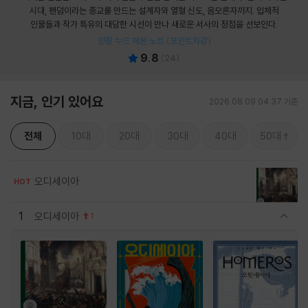
시대, 팬덤이라는 종교를 만드는 설계자와 열혈 신도, 음모론자까지. 입체적
인물들과 작가 특유의 대담한 시선이 만나 새로운 서사의 정점을 선보인다.
양장 누드 제본 노트 (포인트차감)
9.8
(
24
)
지금, 인기 있어요
2026.08.09 04:37 기준
전체
10대
20대
30대
40대
50대
오디세이아
HOT
1
오디세이아
1
관련상품 보이기/감축