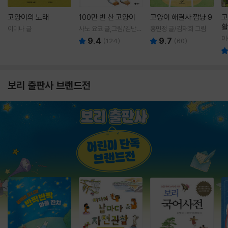
고양이의 노래
100만 번 산 고양이
고양이 해결사 깜냥 9
고
활
이미나 글
사노 요코 글,그림/김난주
홍민정 글/김재희 그림
렇
역
이
9.4
9.7
(
124
)
(
60
)
보리 출판사 브랜드전