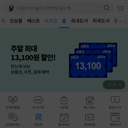
어린이
벤트
신상품
베스트
독후감
홈
국내도서
외국도서
중고샵
웰컴메뉴 모두보기
어린이
2
/
21
크레마클럽
독서기록
사은품
예스펀딩
클래스24
AI일문백답
리딩런
출석체크
혜택모음
매장안내