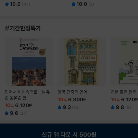
10.0
10.0
(
47
)
(
2
)
#기간한정특가
걸어서 세계속으로 - 남유
영국 건축의 언어
기분 좋은 일은
럽 동유럽 편
10
6,300
10
6,120
%
원
%
10
6,120
%
원
9.3
9.8
(
16
)
(
9
)
9.6
(
27
)
신규 앱 다운 시 500원