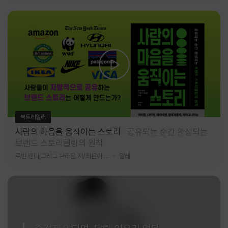
북트레일러
사람의 마음을 움직이는 스토리
공유되는 순간 완성되는
브랜드 스토리텔링의 원칙
로빈 랜디,그레그 브라운 저/최은아 역
알레