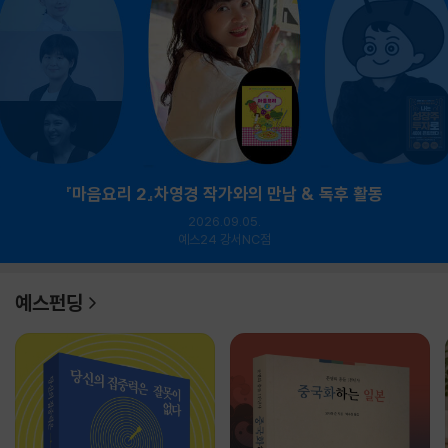
『마음요리 2』차영경 작가와의 만남 & 독후 활동
2026.09.05.
예스24 강서NC점
예스펀딩