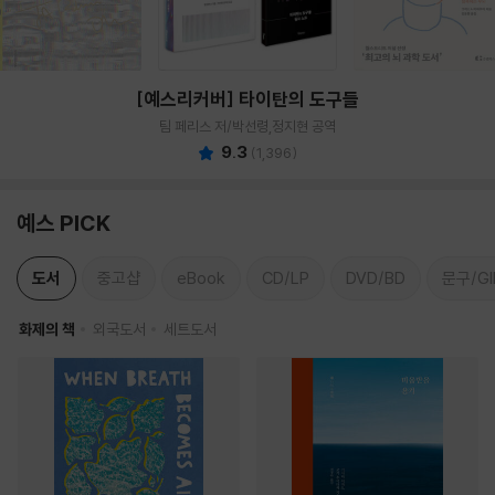
[예스리커버] 타이탄의 도구들
팀 페리스 저/박선령,정지현 공역
9.3
(
1,396
)
예스 PICK
도서
중고샵
eBook
CD/LP
DVD/BD
문구/GI
화제의 책
외국도서
세트도서