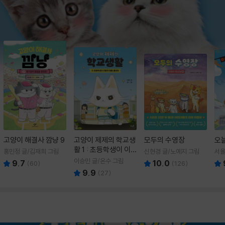
고양이 해결사 깜냥 9
고양이 제제의 학교생
모두의 수영장
오
활 1 : 초등학생이 이
홍민정 글/김재희 그림
신현경 글/노예지 그림
서율
렇게 힘들 줄이야
이승민 글/온수 그림
9.7
10.0
(
60
)
(
126
)
9.9
(
27
)