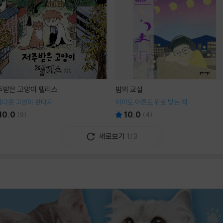
주받은 고양이 펠리스
밤의 교실
름다운 고양이 판타지
아이도 어른도 위로 받는 책
10.0
10.0
(
9
)
(
4
)
새로보기
1/3