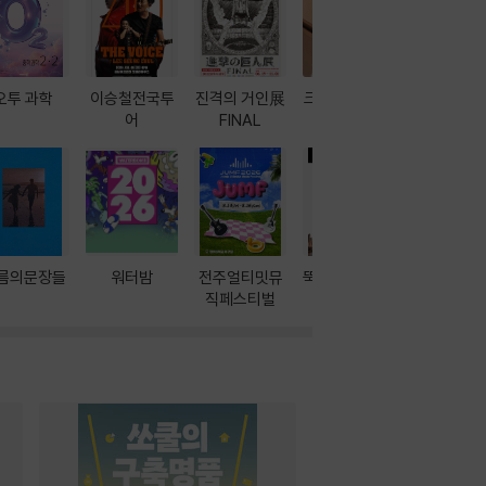
오투 과학
이승철전국투
진격의 거인展
크레마 이북 리
방학에는 
어
FINAL
더기
포터
름의문장들
워터밤
전주얼티밋뮤
뚝딱! AI 3대장
이달의 인
직페스티벌
과