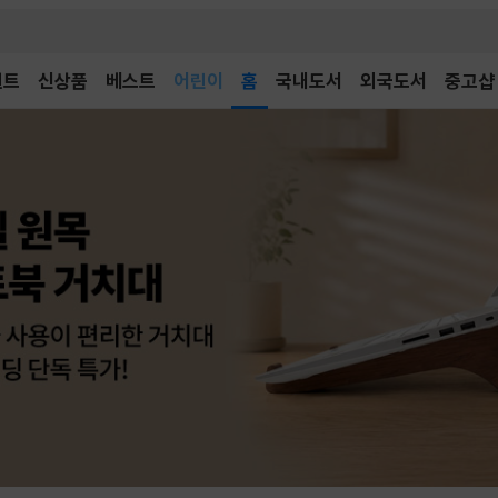
어린이
벤트
신상품
베스트
홈
국내도서
외국도서
중고샵
독후감
어린이