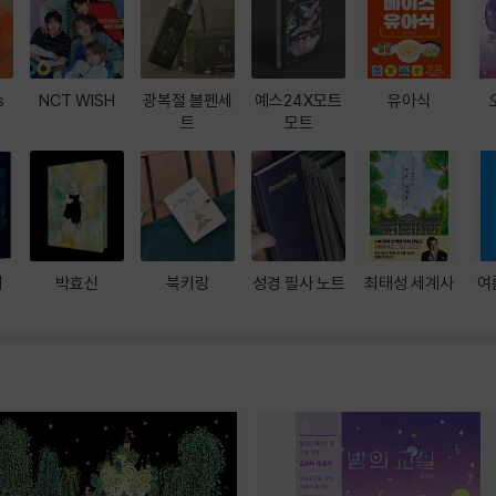
s
NCT WISH
광복절 볼펜세
예스24X모트
유아식
트
모트
대
박효신
북키링
성경 필사 노트
최태성 세계사
여