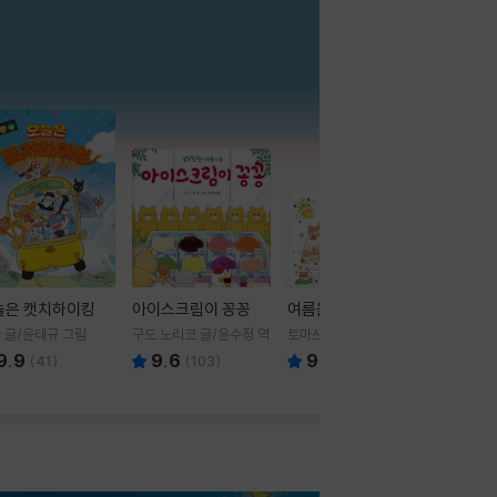
더보기
늘은 캣치하이킹
아이스크림이 꽁꽁
여름을 부탁해
 글/윤태규 그림
구도 노리코 글/윤수정 역
토마쓰리 글그림
9.9
9.6
9.8
(
41
)
(
103
)
(
24
)