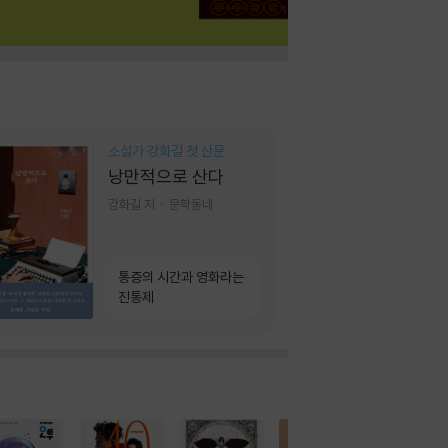
소설가 강화길 첫 산문
낭만적으로 산다
강화길 저
문학동네
통증의 시간과 영화라는
진통제