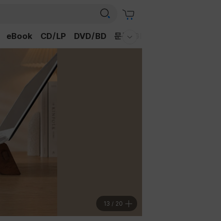
eBook
CD/LP
DVD/BD
문구/GIFT
티켓
채널예스
웰컴메뉴 모두보기
13
/
20