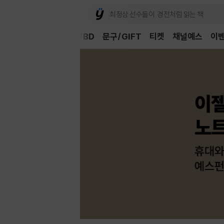
Book
CD/LP
DVD/BD
문구/GIFT
티켓
채널예스
이