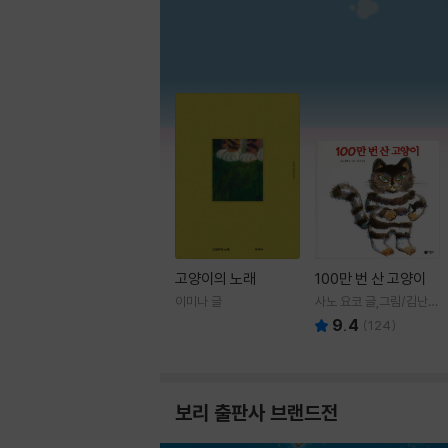
고양이의 노래
100만 번 산 고양이
이미나 글
사노 요코 글,그림/김난주
역
9.4
(
124
)
보리 출판사 브랜드전