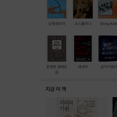
오뒷세이아
코스톨라니
Stray Kid
포켓몬 생태도
세네카
공각기동
감
지금 이 책