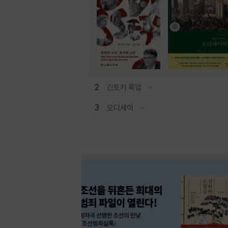
2
긴토키 룩업
3
오디세이