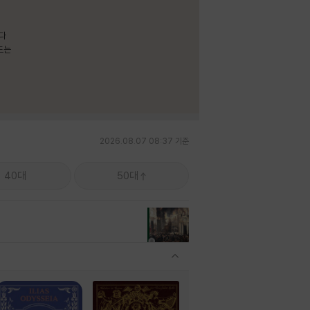
보다
드는
2026.08.07 08:37 기준
40대
50대
관련상품 보이기/감축