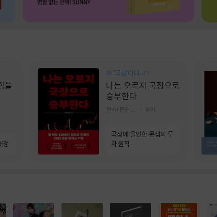
왜 ‘국장‘이냐고?
 힘들
나는 오로지 국장으로
승부한다
문샘(문현철) 저
부키
국장에 올인한 문샘의 투
개정
자 원칙