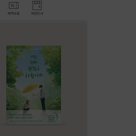
혜택모음
매장안내