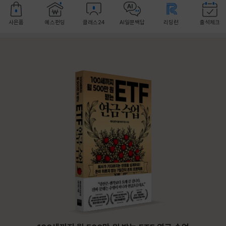
사은품
예스펀딩
클래스24
AI일문백답
리딩런
출석체크