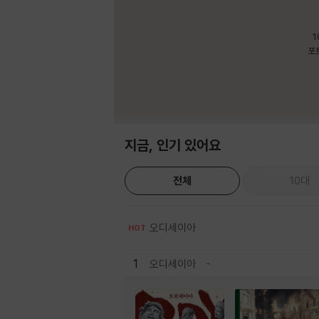
1
포
지금, 인기 있어요
전체
10대
오디세이아
HOT
1
오디세이아