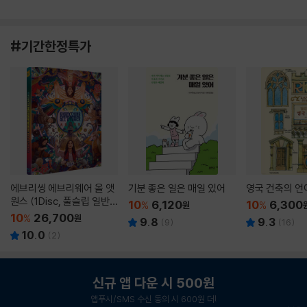
#기간한정특가
에브리씽 에브리웨어 올 앳
기분 좋은 일은 매일 있어
영국 건축의 언
원스 (1Disc, 풀슬립 일반
10
6,120
10
6,300
%
원
%
판) : 블루레이
10
26,700
%
원
9.8
9.3
(
9
)
(
16
)
10.0
(
2
)
신규 앱 다운 시 500원
앱푸시/SMS 수신 동의 시 600원 더!