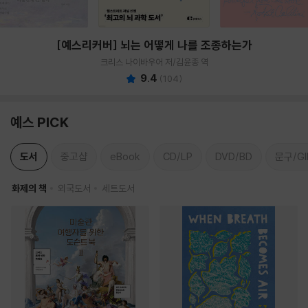
[예스리커버] 뇌는 어떻게 나를 조종하는가
크리스 나이바우어 저/김윤종 역
9.4
(
104
)
예스 PICK
도서
중고샵
eBook
CD/LP
DVD/BD
문구/GI
화제의 책
외국도서
세트도서