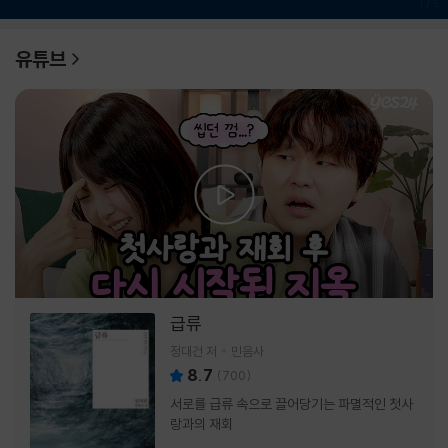
1
/
6
유튜브
급류
정대건 저
민음사
8.7
(
700
)
서로를 급류 속으로 끌어당기는 파멸적인 첫사
랑과의 재회