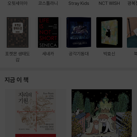
오뒷세이아
코스톨라니
Stray Kids
NCT WISH
광복
포켓몬 생태도
세네카
공각기동대
박효신
감
지금 이 책