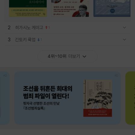
2
히가시노 게이고
1
관련상품 보이기/감축
3
긴토키 룩업
1
관련상품 보이기/감축
4위~10위
더보기