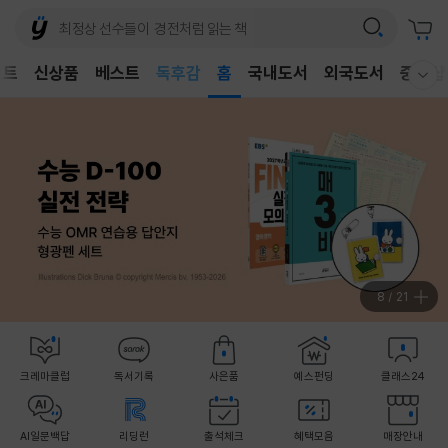
어린이
독후감
벤트
신상품
베스트
홈
국내도서
외국도서
중고샵
웰컴메뉴 모두보기
어린이
9
/
21
크레마클럽
독서기록
사은품
예스펀딩
클래스24
AI일문백답
리딩런
출석체크
혜택모음
매장안내