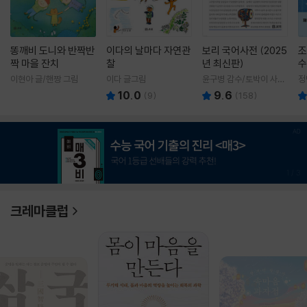
똥깨비 도니와 반짝반
이다의 날마다 자연관
보리 국어사전 (2025
조
짝 마을 잔치
찰
년 최신판)
수
이현아 글/핸짱 그림
이다 글그림
윤구병 감수/토박이 사전
정
편찬실 편
10.0
9.6
(
9
)
(
158
)
1
/
3
크레마클럽