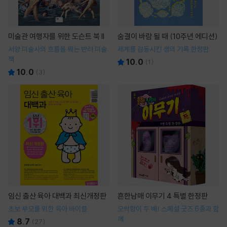
미술관 여행자를 위한 도슨트 북 II
숨결이 바람 될 때 (10주년 에디션)
서양 미술사의 흐름을 꿰는 반려 미술
세계를 감동시킨 생의 기록 한정판
책
10.0
(
1
)
10.0
(
3
)
임신 출산 육아 대백과 최신개정판
흔한남매 이무기 4 특별 한정판
초보 부모를 위한 육아 바이블
오싹함이 두 배! 스페셜 굿즈 6종과 함
께
8.7
(
27
)