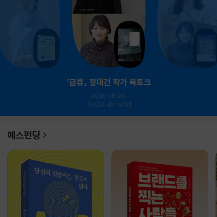
『급류』 정대건 작가 북토크
2026.08.28.
예스24 강서NC점
예스펀딩