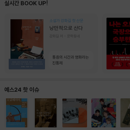
실시간 BOOK UP!
소설가 강화길 첫 산문
낭만적으로 산다
강화길 저
문학동네
통증의 시간과 영화라는
진통제
예스24 핫 이슈