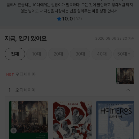
앞에서 흔들리는 10대에게는 길잡이가 필요하다. 모든 것이 불안하고 생각처럼 되지
않는 날에도 나 자신을 사랑하는 법을 알려주는 마음 성장 안내서.
10.0
(
32
)
지금, 인기 있어요
2026.08.06 22:20 기준
전체
10대
20대
30대
40대
50대
오디세이아
HOT
1
오디세이아
관련상품 보이기/감축