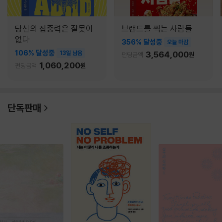
당신의 집중력은 잘못이
브랜드를 찍는 사람들
없다
356% 달성중
오늘 마감
106% 달성중
13일 남음
3,564,000
펀딩금액
원
1,060,200
펀딩금액
원
단독판매