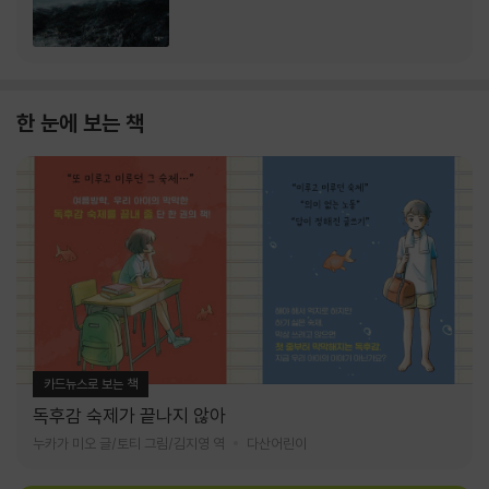
한 눈에 보는 책
카드뉴스로 보는 책
독후감 숙제가 끝나지 않아
누카가 미오 글/토티 그림/김지영 역
다산어린이