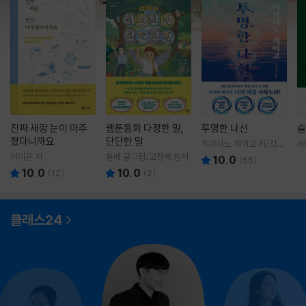
진짜 새랑 눈이 마주
웹툰동화 다정한 말,
투명한 나선
슬
쳤다니까요
단단한 말
히가시노 게이고 저/김선
바
영 역
영
이이은 저
돌배 글그림/고정욱 원저
10.0
(
55
)
10.0
10.0
(
12
)
(
2
)
클래스24