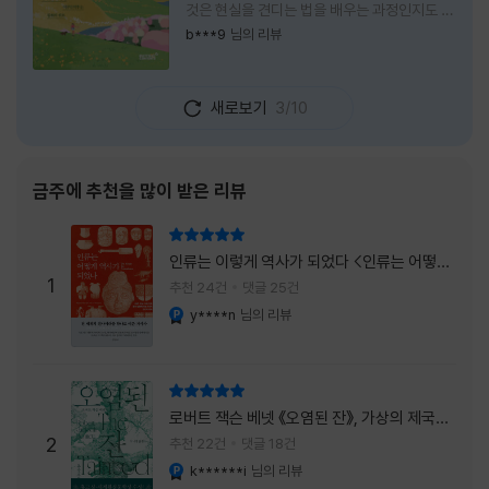
것은 현실을 견디는 법을 배우는 과정인지도 모
른다. 해야 할 일은 늘어나고, 책임은 무거워지
b***9
님의 리뷰
며, 마음껏 웃거나 울 수 있는 순간은 점점 줄어
든다. 어느새 우리는 어린 시절의 순수함보다
효율과 성과를 먼저 생각하는 사람이 되어간다.
새로보기
3/10
『어쩌면 동화는 어른을 위한 것 2 – 지친 영혼
을 위한 동심 처방』은 바로 그런 어른들에게 잠
시 쉬어가라고 손을 내미는 책이다. 처음 책 제
목을 보았을 때는 동화를 다시 읽는 감성 에세
금주에 추천을 많이 받은 리뷰
이 정도로 생각했다. 하지만 책장을 넘길수록
깨닫게 된다. 동화는 아이들만을 위한 이야기가
리뷰 총점
아니라, 삶에 지친 어른들의 마음을 치유하는
인류는 이렇게 역사가 되었다 <인류는 어떻게
가장 순수한 언어라는 사실을 말이다. 이 책은
1
역사가 되었나>
추천 24건
댓글 25건
익숙한
y****n
님의 리뷰
YES마니아 : 플래티넘
리뷰 총점
로버트 잭슨 베넷 《오염된 잔》, 가상의 제국이
주는 실감과 미스터리 사건의 치밀함이 이루어
2
추천 22건
댓글 18건
내는 최상의 시너지...
k******i
님의 리뷰
YES마니아 : 플래티넘