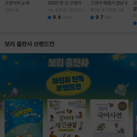
고양이의 노래
100만 번 산 고양이
고양이 해결사 깜냥 9
고
활
이미나 글
사노 요코 글,그림/김난주
홍민정 글/김재희 그림
렇
역
이
9.4
9.7
(
124
)
(
60
)
보리 출판사 브랜드전