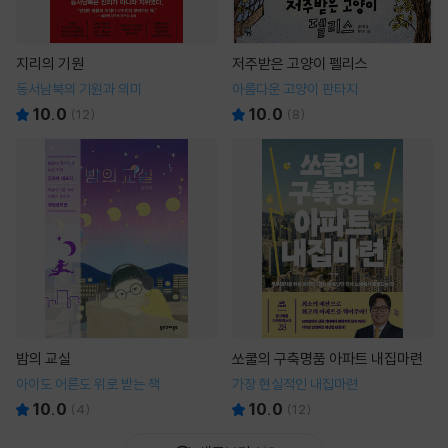
지리의 기원
저주받은 고양이 펠리스
동서남북의 기원과 의미
아름다운 고양이 판타지
10.0
10.0
(
12
)
(
8
)
밤의 교실
쏘쿨의 구축명품 아파트 내집마련
아이도 어른도 위로 받는 책
가장 현실적인 내집마련
10.0
10.0
(
4
)
(
12
)