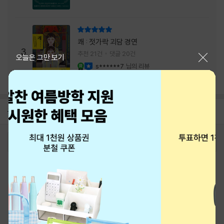
리뷰 총점
쾌 : 젓가락 괴담 경연
3
추천 21건
댓글 20건
닫기
오늘은 그만 보기
s******7
님의 리뷰
YES마니아 : 로얄
이달의 사락
공지
8월 신용카드 무이자할부 안내
2026-08-01
로그인
최근 본 상품
주문/배송
고객센터 1544-3800
티켓 1544-6399
중고샵 1566-4295
eBook 1:1문의/채팅상담
예스이십사(주) 사업자 정보
이용약관
개인정보처리방침
청소년보호정책
PC버전
회사소개
거래처관계자께