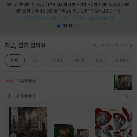
아이들. 75명의 친구들을 대표해 법정에 선 한 소년과 부당한 차별에 맞선 공동체의
실화를 한 편의 시를 읽듯 짧고 리듬감 있는 문장으로 풀어낸 운문 소설.
[단독] 독서집게 / L홀더 / 여름 담요 / 무지 노트 (포인트차감)
10.0
(
15
)
지금, 인기 있어요
2026.08.08 00:40 기준
전체
10대
20대
30대
40대
50대
오디세이아
HOT
1
오디세이아
관련상품 보이기/감축