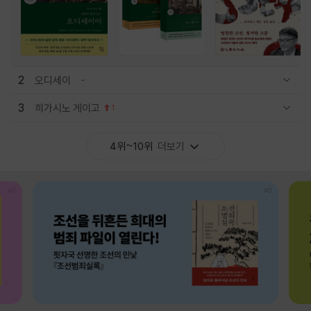
2
오디세이
관련상품 보이기/감축
3
히가시노 게이고
1
관련상품 보이기/감축
4위~10위
더보기