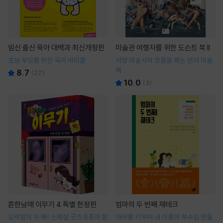
임신 출산 육아 대백과 최신개정판
미술관 여행자를 위한 도슨트 북 II
초보 부모를 위한 육아 바이블
서양 미술사의 흐름을 꿰는 반려 미술
책
8.7
(
27
)
10.0
(
3
)
흔한남매 이무기 4 특별 한정판
엄마의 두 번째 재테크
오싹함이 두 배! 스페셜 굿즈 6종과 함
아이를 키우며 내 이름의 부수입 만들