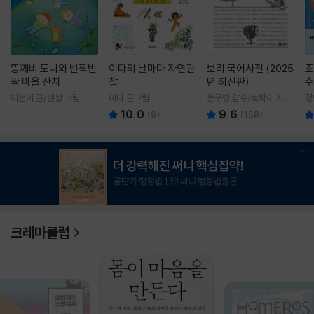
똥깨비 도니와 반짝반
이다의 날마다 자연관
보리 국어사전 (2025
조
짝 마을 잔치
찰
년 최신판)
수
이현아 글/핸짱 그림
이다 글그림
윤구병 감수/토박이 사전
정
편찬실 편
10.0
9.6
(
9
)
(
158
)
1
/
3
크레마클럽