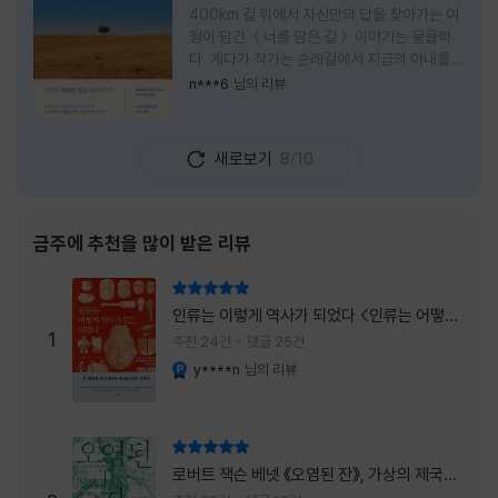
400km 길 위에서 자신만의 답을 찾아가는 여
정이 담긴 ＜너를 담은 길＞ 이야기는 뭉클하
다. 게다가 작가는 순례길에서 지금의 아내를
만나 여행 로맨스의 정석인 '비포 선라이즈'를
n***6
님의 리뷰
현실로 이루었다는 점에서 더없이 로맨틱하다.
책을 읽으며 밑줄 그은 문장들이 많았다. 책 속
에 작가가 소개한 다양한 도서들의 문장들을 만
새로보기
8/10
나는 것 역시 읽기의 또다른 즐거움이었다. 여
느 이들처럼 성실히 학교를 마치고 남들이 부러
워하는 직장에 다니던 작가가 어느날 문득 나는
누구이며어느 순간 행복을 느끼는지 질문하며
금주에 추천을 많이 받은 리뷰
길을 떠나려고 마음 먹는 순간들을 적어내려간
문장들에 마음을 한참 머물렀다.그 부분을 발췌
리뷰 총점
해본다. "내가 온 힘을 다해 부러워하던 사람
인류는 이렇게 역사가 되었다 <인류는 어떻게
들은 '자신이 원하는' 일을 하는 사람들이었다.
1
역사가 되었나>
추천 24건
댓글 25건
소명이라고 하던
y****n
님의 리뷰
YES마니아 : 플래티넘
리뷰 총점
로버트 잭슨 베넷 《오염된 잔》, 가상의 제국이