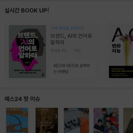
실시간 BOOK UP!
구매 장면을 선점하라
브랜드, AI의 언어로
말하라
박세용 저/정진호 그림
책만
AEO와 GEO로 설계하
는 브랜딩
예스24 핫 이슈