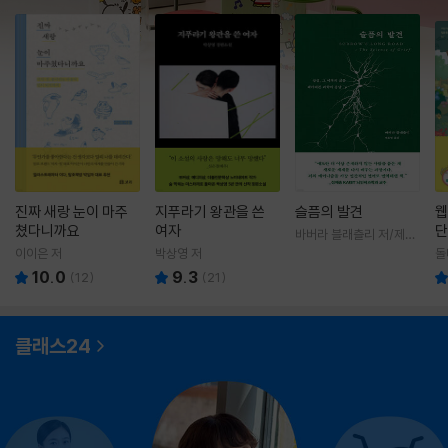
진짜 새랑 눈이 마주
지푸라기 왕관을 쓴
슬픔의 발견
웹
쳤다니까요
여자
단
바버라 블래츨리 저/제효
영 역
이이은 저
박상영 저
돌
10.0
9.3
(
12
)
(
21
)
클래스24