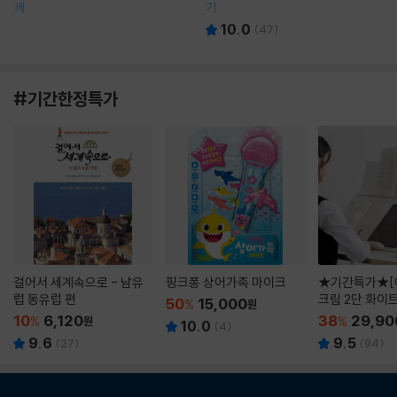
께
기
10.0
(
47
)
#기간한정특가
걸어서 세계속으로 - 남유
핑크퐁 상어가족 마이크
★기간특가★[
럽 동유럽 편
크림 2단 화이
50
15,000
%
원
10
6,120
38
29,90
%
원
%
10.0
(
4
)
9.6
9.5
(
27
)
(
94
)