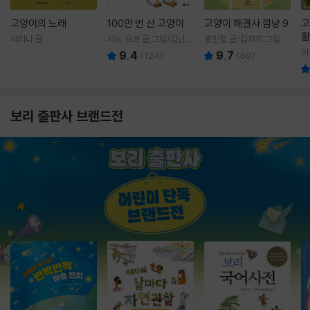
고양이의 노래
100만 번 산 고양이
고양이 해결사 깜냥 9
고
활
이미나 글
사노 요코 글,그림/김난주
홍민정 글/김재희 그림
렇
역
이
9.4
9.7
(
124
)
(
60
)
보리 출판사 브랜드전