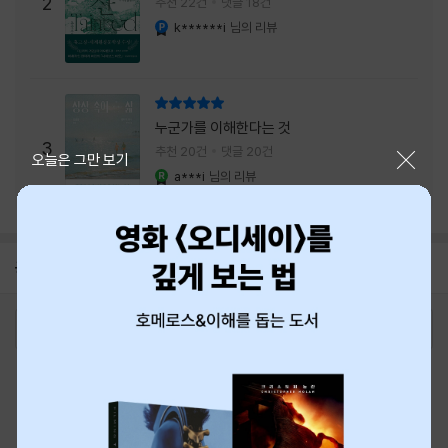
주는 실감과 미스터리 사건의 치밀함이 이루어
2
추천 22건
댓글 18건
내는 최상의 시너지...
k******i
님의 리뷰
YES마니아 : 플래티넘
리뷰 총점
누군가를 이해한다는 것
3
추천 20건
댓글 20건
닫기
오늘은 그만 보기
a***i
님의 리뷰
YES마니아 : 로얄
공지
8월 신용카드 무이자할부 안내
2026-08-01
로그인
최근 본 상품
주문/배송
고객센터 1544-3800
티켓 1544-6399
중고샵 1566-4295
eBook 1:1문의/채팅상담
예스이십사(주) 사업자 정보