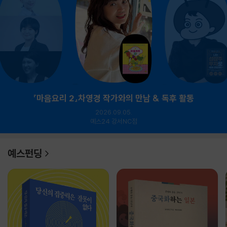
『마음요리 2』차영경 작가와의 만남 & 독후 활동
2026.09.05.
예스24 강서NC점
예스펀딩