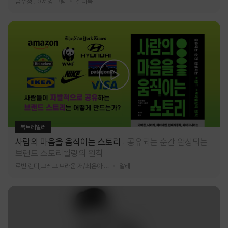
금수정 글/서영 그림
찰리북
북트레일러
사람의 마음을 움직이는 스토리
공유되는 순간 완성되는
브랜드 스토리텔링의 원칙
로빈 랜디,그레그 브라운 저/최은아 역
알레