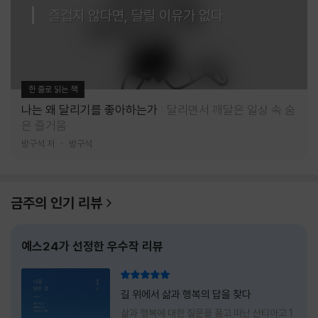
즐겁지 않다면, 달릴 이유가 없다
한 줄로 읽는 책
나는 왜 달리기를 좋아하는가
달리면서 깨달은 일상 속 숨
은 즐거움
방구석 저
방구석
금주의 인기 리뷰
예스24가 선정한 우수작 리뷰
리뷰 총점
길 위에서 삶과 행복의 답을 찾다
삶과 행복에 대한 질문을 품고 떠난 산티아고 1