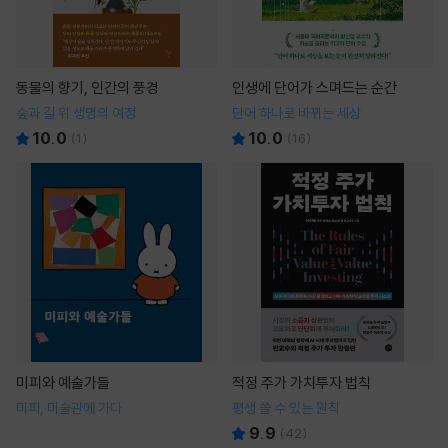
동물의 향기, 인간의 풍경
인생에 단어가 스며드는 순간
숲과 길 위 생명의 여정
단어 하나로 바뀌는 세상
10.0
10.0
(
1
)
(
16
)
미피와 예술가들
적정 주가 가치투자 법칙
미피, 미술관에 가다
평생 쓸 수 있는 원칙
9.9
(
42
)