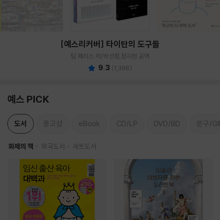
[예스리커버] 타이탄의 도구들
팀 페리스 저/박선령,정지현 공역
9.3
(
1,396
)
예스 PICK
도서
중고샵
eBook
CD/LP
DVD/BD
문구/GI
화제의 책
외국도서
세트도서