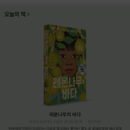
오늘의 책
레몬나무의 바다
마리아 돌로레스 아길라 글/김난령 역
밝은미래
피부색과 언어가 다르다는 이유로 학교에서 쫓겨난 열두 살 로베르토와 멕시코계