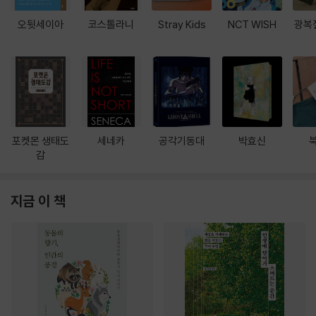
오뒷세이아
코스톨라니
Stray Kids
NCT WISH
광복
포켓몬 생태도
세네카
공각기동대
박효신
감
지금 이 책