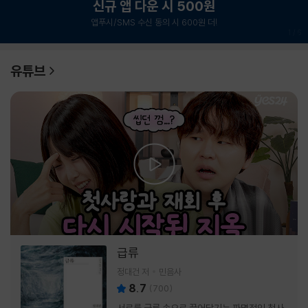
신규 앱 다운 시 500원
앱푸시/SMS 수신 동의 시 600원 더!
1
/
6
유튜브
급류
정대건 저
민음사
8.7
(
700
)