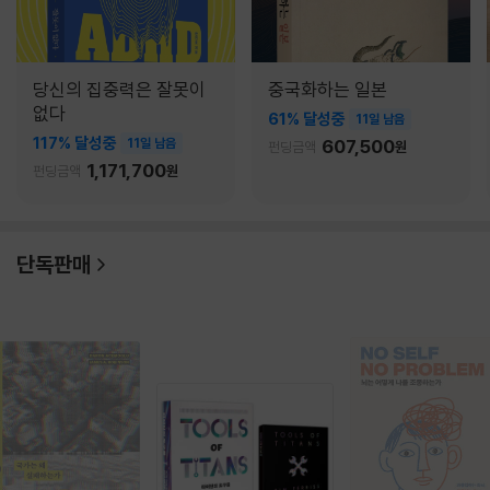
당신의 집중력은 잘못이
중국화하는 일본
없다
61% 달성중
11일 남음
117% 달성중
11일 남음
607,500
펀딩금액
원
1,171,700
펀딩금액
원
단독판매