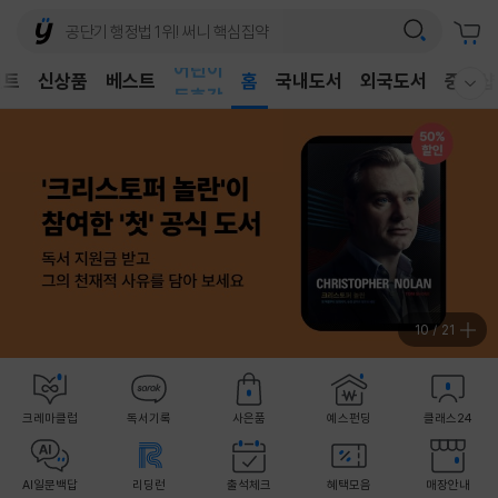
어린이
벤트
신상품
베스트
독후감
홈
국내도서
외국도서
중고샵
웰컴메뉴 모두보기
어린이
11
/
21
크레마클럽
독서기록
사은품
예스펀딩
클래스24
AI일문백답
리딩런
출석체크
혜택모음
매장안내