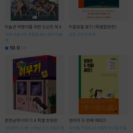
미술관 여행자를 위한 도슨트 북 II
미움받을 용기 (특별합본판)
서양 미술사의 흐름을 꿰는 반려 미술
모든 고민은 관계
책
10.0
(
3
)
흔한남매 이무기 4 특별 한정판
엄마의 두 번째 재테크
오싹함이 두 배! 스페셜 굿즈 6종과 함
아이를 키우며 내 이름의 부수입 만들