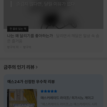
즐겁지 않다면, 달릴 이유가 없다
한 줄로 읽는 책
나는 왜 달리기를 좋아하는가
달리면서 깨달은 일상 속 숨
은 즐거움
방구석 저
방구석
금주의 인기 리뷰
예스24가 선정한 우수작 리뷰
리뷰 총점
매스커레이드 라이프/ 히가시노 게이고
『매스커레이드 라이프』는 매스커레이드 시리