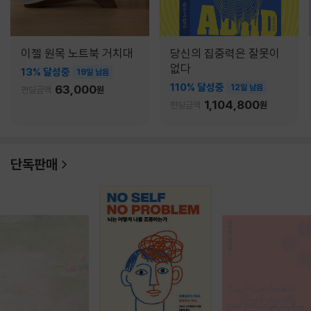
이젤 원목 노트북 거치대
당신의 집중력은 잘못이
없다
13% 달성중
19일 남음
110% 달성중
63,000
12일 남음
펀딩금액
원
1,104,800
펀딩금액
원
단독판매