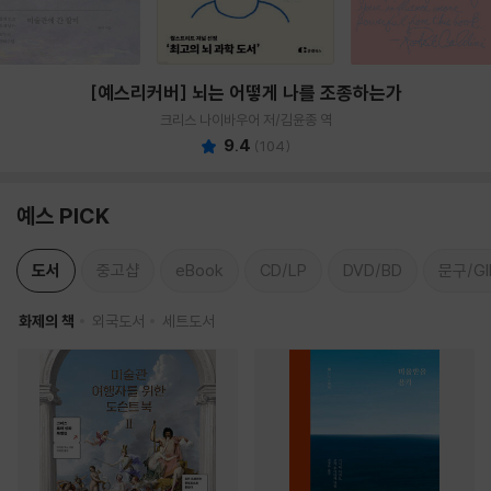
[예스리커버] 뇌는 어떻게 나를 조종하는가
크리스 나이바우어 저/김윤종 역
9.4
(
104
)
예스 PICK
도서
중고샵
eBook
CD/LP
DVD/BD
문구/GI
화제의 책
외국도서
세트도서