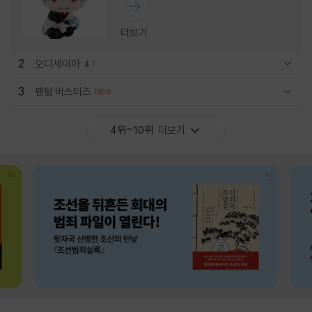
더보기
2
오디세이아
1
관련상품 보이기/감축
3
팬텀 버스터즈
관련상품 보이기/감축
4위~10위
더보기