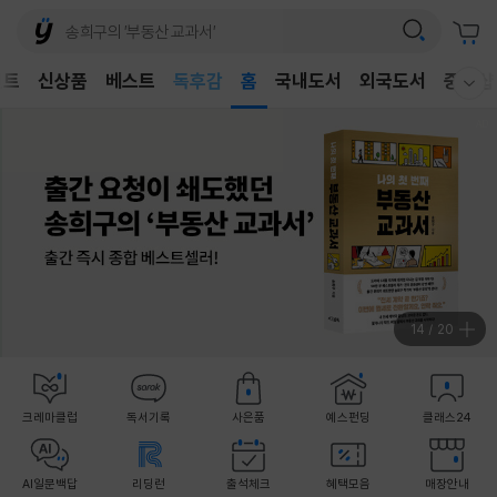
어린이
벤트
신상품
베스트
독후감
홈
국내도서
외국도서
중고샵
웰컴메뉴 모두보기
어린이
15
/
20
크레마클럽
독서기록
사은품
예스펀딩
클래스24
AI일문백답
리딩런
출석체크
혜택모음
매장안내