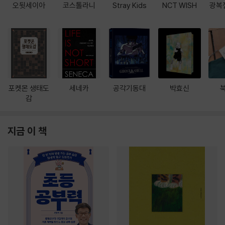
오뒷세이아
코스톨라니
Stray Kids
NCT WISH
광복
포켓몬 생태도
세네카
공각기동대
박효신
감
지금 이 책