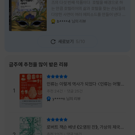
즈의 다섯 번째 작품이다. 호텔을 배경으로 하
는 만큼 호텔리어의 삶과 호텔을 찾는 손님들의
다양한 사연이 여러 에피소드를 만들어 낸다.
주인공은 호텔리어로서의 완벽함을 꿈꾸는 야
b****4
님의 리뷰
YES마니아 : 골드
마기시 나오미와 닛타 고스케다. 물론 고스케는
네 번째 이야기까지는 형사였다. 사건을 해결하
는 과정에서 나오미가 다치게 되자, 고스케는
새로보기
5/10
모든 책임을 지고 형사직에서 물러난다. 하지만
그동안 호텔에서 쌓은 인연 덕분에 호텔 코르테
시아 도쿄에서 함께 일해 보지 않겠느냐는 제안
을 받게 된다. 그렇게 끝난 4권 이후, 나는 5권
금주에 추천을 많이 받은 리뷰
이 출간되기만을 기다렸다. 형사가 아닌 호텔리
어가 된 닛타 고스케의 모습이 무척 궁금했기
리뷰 총점
때문이다. 그동안 호텔에서 잠복 수사를 하며
인류는 이렇게 역사가 되었다 <인류는 어떻게
어설픈 호텔리어의 가면을 쓰고 있었다면, 이제
1
역사가 되었나>
추천 24건
댓글 25건
는 가면
y****n
님의 리뷰
YES마니아 : 플래티넘
리뷰 총점
로버트 잭슨 베넷 《오염된 잔》, 가상의 제국이
주는 실감과 미스터리 사건의 치밀함이 이루어
2
추천 22건
댓글 18건