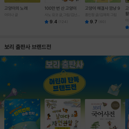
고양이의 노래
100만 번 산 고양이
고양이 해결사 깜냥 9
고
활
이미나 글
사노 요코 글,그림/김난주
홍민정 글/김재희 그림
렇
역
이
9.4
9.7
(
124
)
(
60
)
보리 출판사 브랜드전