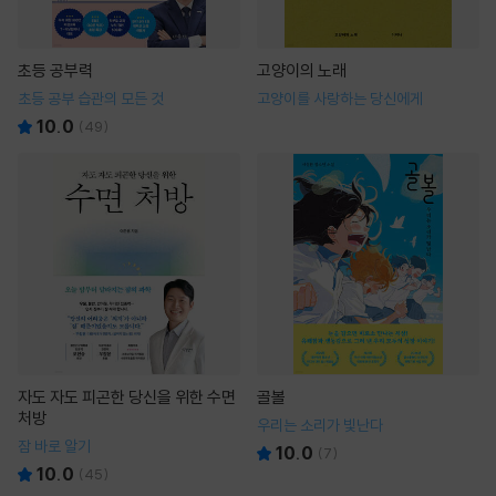
초등 공부력
고양이의 노래
초등 공부 습관의 모든 것
고양이를 사랑하는 당신에게
10.0
(
49
)
자도 자도 피곤한 당신을 위한 수면
골볼
처방
우리는 소리가 빛난다
잠 바로 알기
10.0
(
7
)
10.0
(
45
)