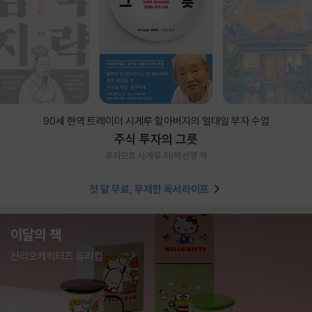
90세 현역 트레이더 시게루 할아버지의 일대일 부자 수업
주식 투자의 그릇
후지모토 시게루 저/박선영 역
첫 달 무료, 무제한 독서라이프
이달의 책
산리오캐릭터즈 유리컵