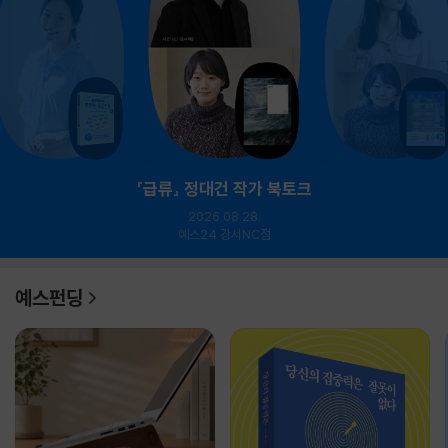
『급류』 정대건 작가 북토크
2026.08.28.
예스24 강서NC점
예스펀딩