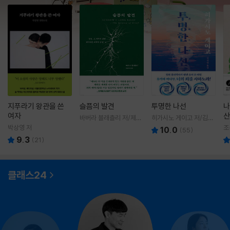
지푸라기 왕관을 쓴
슬픔의 발견
투명한 나선
나
여자
산
바버라 블래츨리 저/제효
히가시노 게이고 저/김선
영 역
영 역
박상영 저
조
10.0
(
55
)
9.3
(
21
)
클래스24