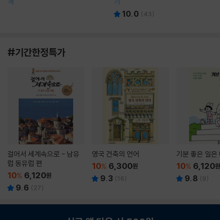
께
기
10.0
(
43
)
#기간한정특가
걸어서 세계속으로 - 남유
영국 건축의 언어
기분 좋은 일은
럽 동유럽 편
10
6,300
10
6,120
%
원
%
10
6,120
%
원
9.3
9.8
(
16
)
(
9
)
9.6
(
27
)