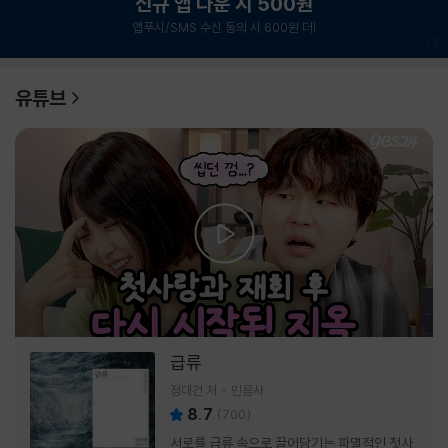
신규 앱 다운 시 500원
앱푸시/SMS 수신 동의 시 600원 더!
1
/
6
유튜브
급류
정대건 저
민음사
8.7
(
700
)
서로를 급류 속으로 끌어당기는 파멸적인 첫사