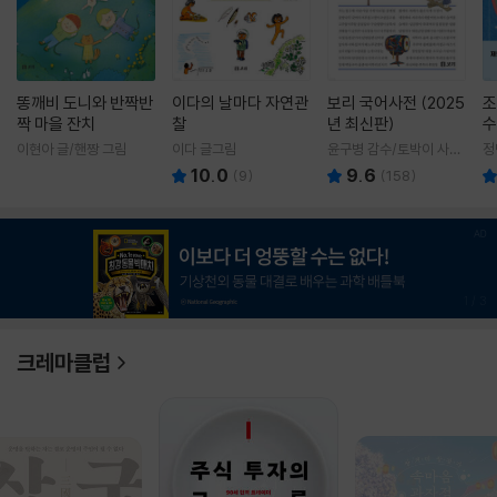
똥깨비 도니와 반짝반
이다의 날마다 자연관
보리 국어사전 (2025
조
짝 마을 잔치
찰
년 최신판)
수
이현아 글/핸짱 그림
이다 글그림
윤구병 감수/토박이 사전
정
편찬실 편
10.0
9.6
(
9
)
(
158
)
1
/
3
크레마클럽