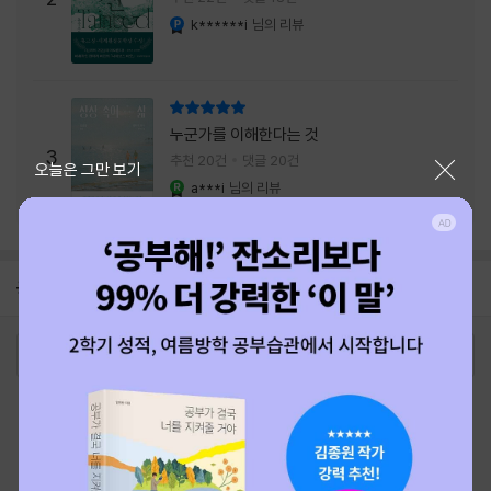
내는 최상의 시너지...
k******i
님의 리뷰
YES마니아 : 플래티넘
리뷰 총점
누군가를 이해한다는 것
3
추천 20건
댓글 20건
닫기
오늘은 그만 보기
a***i
님의 리뷰
YES마니아 : 로얄
공지
26년 NBCI 수상 안내
2026-08-01
로그인
최근 본 상품
주문/배송
고객센터 1544-3800
티켓 1544-6399
중고샵 1566-4295
eBook 1:1문의/채팅상담
예스이십사(주) 사업자 정보
이용약관
개인정보처리방침
청소년보호정책