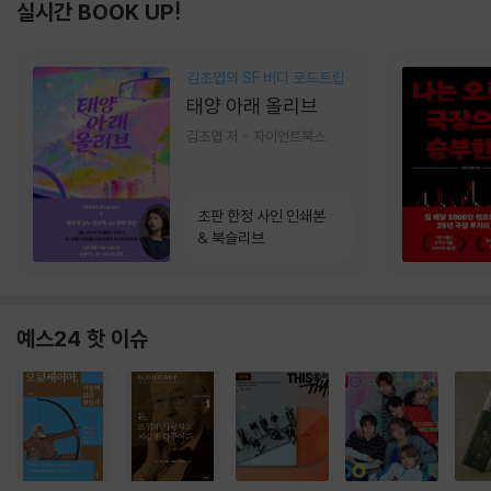
실시간 BOOK UP!
김초엽의 SF 버디 로드트립
태양 아래 올리브
김초엽 저
자이언트북스
초판 한정 사인 인쇄본
& 북슬리브
예스24 핫 이슈