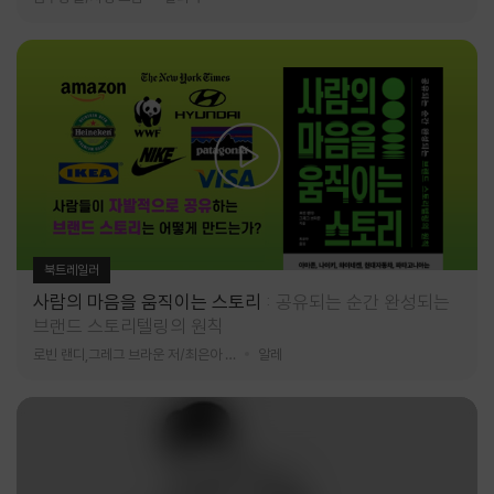
북트레일러
사람의 마음을 움직이는 스토리
공유되는 순간 완성되는
브랜드 스토리텔링의 원칙
로빈 랜디,그레그 브라운 저/최은아 역
알레