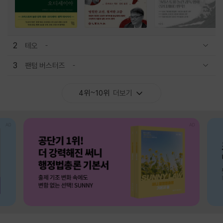
2
테오
관련상품 보이기/감축
3
팬텀 버스터즈
관련상품 보이기/감축
4위~10위
더보기