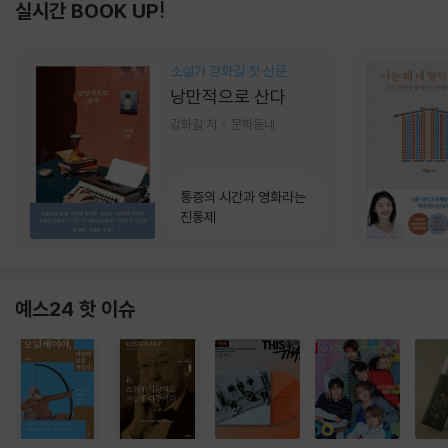
실시간 BOOK UP!
소설가 강화길 첫 산문
낭만적으로 산다
강화길 저
문학동네
통증의 시간과 영화라는
진통제
예스24 핫 이슈