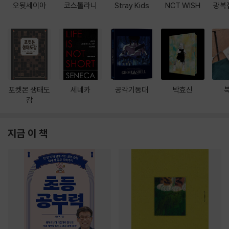
오뒷세이아
코스톨라니
Stray Kids
NCT WISH
광복
포켓몬 생태도
세네카
공각기동대
박효신
감
지금 이 책