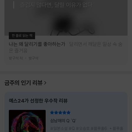
즐겁지 않다면, 달릴 이유가 없다
한 줄로 읽는 책
나는 왜 달리기를 좋아하는가
달리면서 깨달은 일상 속 숨
은 즐거움
방구석 저
방구석
금주의 인기 리뷰
예스24가 선정한 우수작 리뷰
리뷰 총점
삼남매의 Q. 'Q'
#일본소설 #Q #오승호 #블루홀6 * 블루홀