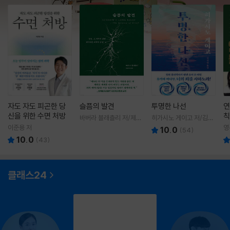
자도 자도 피곤한 당
슬픔의 발견
투명한 나선
연
신을 위한 수면 처방
칙
바버라 블래츨리 저/제효
히가시노 게이고 저/김선
영 역
영 역
이준용 저
영
10.0
(
54
)
10.0
(
43
)
클래스24