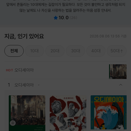
앞에서 흔들리는 10대에게는 길잡이가 필요하다. 모든 것이 불안하고 생각처럼 되지
않는 날에도 나 자신을 사랑하는 법을 알려주는 마음 성장 안내서.
10.0
(
26
)
지금, 인기 있어요
2026.08.06 13:56 기준
전체
10대
20대
30대
40대
50대
오디세이아
HOT
1
오디세이아
관련상품 보이기/감축