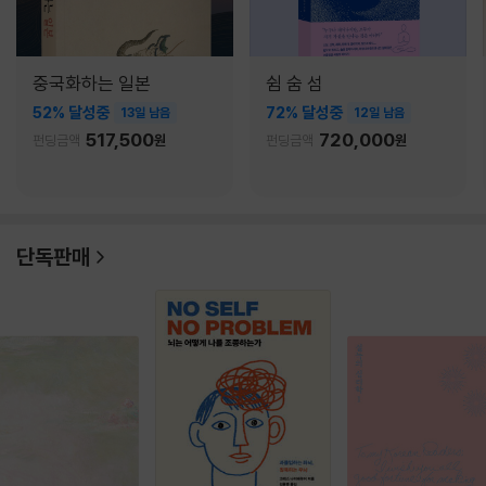
중국화하는 일본
쉼 숨 섬
52% 달성중
72% 달성중
13일 남음
12일 남음
517,500
720,000
펀딩금액
원
펀딩금액
원
단독판매