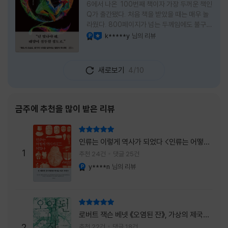
6에서 나온 100번째 책이자 가장 두꺼운 책인
Q가 출간됐다. 처음 책을 받았을 때는 매우 놀
라웠다. 800페이지가 넘는 두께임에도 불구하
고 생각보다 책이 가벼웠다. 여기에 측면을 영
k*****y
님의 리뷰
YES마니아 : 플래티넘
이달의 사락
롱하게 수놓은 색감. 그냥 바라만 보고 있어도
황홀경에 이를 지경이었다. * 그런데 여기에
제목이 Q란다. 처음 제목을 봤을 때 나는 질문
새로보기
4/10
을 의미하는 Question을 떠올렸다. 하지만 이
단어에는 논의, 또는 처리해야 할 문제라는 뜻
도 담겨져 있다. 작가님은 나에게 질문을 던지
려는 걸까, 아니면 같이 논의를 하자는 걸까 고
금주에 추천을 많이 받은 리뷰
개를 갸웃거리며 책을 펴들었다. * 틈만 나면
경적을 울리고 욕을 입에 달고 사는 선배와 일
리뷰 총점
하고 있는 하치. 히토미 클린이라는 청소업체
인류는 이렇게 역사가 되었다 <인류는 어떻게
직원으로 일하는 그녀가 바라는 것은 그저 고요
1
역사가 되었나>
추천 24건
댓글 25건
한
y****n
님의 리뷰
YES마니아 : 플래티넘
리뷰 총점
로버트 잭슨 베넷 《오염된 잔》, 가상의 제국이
주는 실감과 미스터리 사건의 치밀함이 이루어
2
추천 22건
댓글 18건