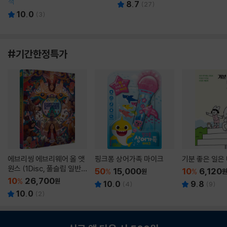
책
8.7
(
27
)
10.0
(
3
)
#기간한정특가
에브리씽 에브리웨어 올 앳
핑크퐁 상어가족 마이크
기분 좋은 일은
원스 (1Disc, 풀슬립 일반
50
15,000
10
6,120
%
원
%
판) : 블루레이
10
26,700
%
원
10.0
9.8
(
4
)
(
9
)
10.0
(
2
)