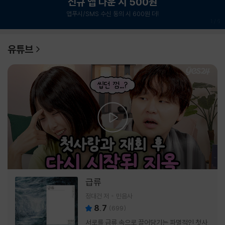
신규 앱 다운 시 500원
앱푸시/SMS 수신 동의 시 600원 더!
1
/
6
유튜브
급류
정대건 저
민음사
8.7
(
699
)
서로를 급류 속으로 끌어당기는 파멸적인 첫사