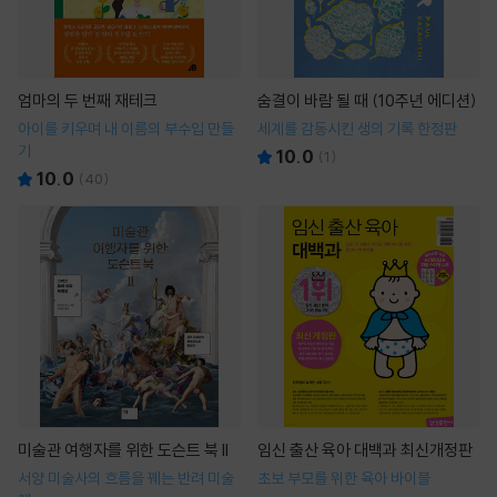
엄마의 두 번째 재테크
숨결이 바람 될 때 (10주년 에디션)
아이를 키우며 내 이름의 부수입 만들
세계를 감동시킨 생의 기록 한정판
기
10.0
(
1
)
10.0
(
40
)
미술관 여행자를 위한 도슨트 북 II
임신 출산 육아 대백과 최신개정판
서양 미술사의 흐름을 꿰는 반려 미술
초보 부모를 위한 육아 바이블