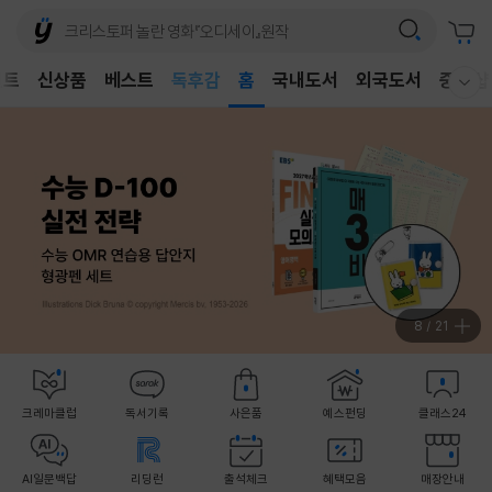
어린이
독후감
벤트
신상품
베스트
홈
국내도서
외국도서
중고샵
웰컴메뉴 모두보기
어린이
8
/
21
크레마클럽
독서기록
사은품
예스펀딩
클래스24
AI일문백답
리딩런
출석체크
혜택모음
매장안내