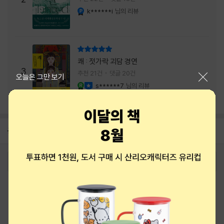
내는 최상의 시너지...
k******i
님의 리뷰
YES마니아 : 플래티넘
리뷰 총점
쾌 : 젓가락 괴담 경연
3
추천 21건
댓글 20건
닫기
오늘은 그만 보기
s******7
님의 리뷰
YES마니아 : 로얄
이달의 사락
공지
8월 상품권+쿠폰+결제+추천 혜택모음
2026-08-01
로그인
최근 본 상품
주문/배송
고객센터 1544-3800
티켓 1544-6399
중고샵 1566-4295
eBook 1:1문의/채팅상담
예스이십사(주) 사업자 정보
이용약관
개인정보처리방침
청소년보호정책