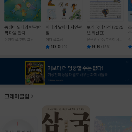
똥깨비 도니와 반짝반
이다의 날마다 자연관
보리 국어사전 (2025
조
짝 마을 잔치
찰
년 최신판)
수
이현아 글/핸짱 그림
이다 글그림
윤구병 감수/토박이 사전
정
편찬실 편
10.0
9.6
(
9
)
(
158
)
1
/
3
크레마클럽