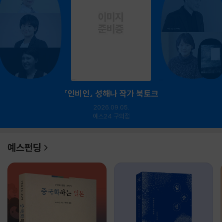
『인비인』 성해나 작가 북토크
2026.09.05.
예스24 구의점
예스펀딩