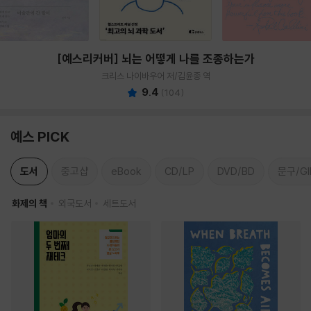
[예스리커버] 뇌는 어떻게 나를 조종하는가
크리스 나이바우어 저/김윤종 역
9.4
(
104
)
예스 PICK
도서
중고샵
eBook
CD/LP
DVD/BD
문구/GI
화제의 책
외국도서
세트도서