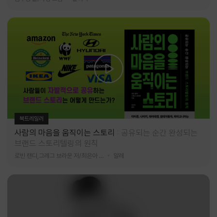
북트레일러
사람의 마음을 움직이는 스토리
공유되는 순간 완성되는
브랜드 스토리텔링의 원칙
로빈 랜디,그레그 브라운 저/최은아 역
알레