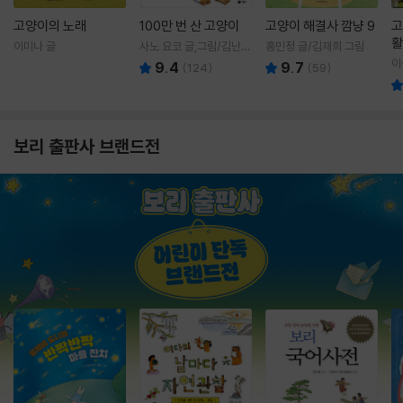
고양이의 노래
100만 번 산 고양이
고양이 해결사 깜냥 9
고
활
이미나 글
사노 요코 글,그림/김난주
홍민정 글/김재희 그림
렇
역
이
9.4
9.7
(
124
)
(
59
)
보리 출판사 브랜드전