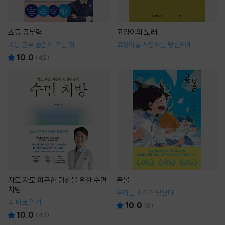
초등 공부력
고양이의 노래
초등 공부 습관의 모든 것
고양이를 사랑하는 당신에게
10.0
(
42
)
자도 자도 피곤한 당신을 위한 수면
골볼
처방
우리는 소리가 빛난다
잠 바로 알기
10.0
(
6
)
10.0
(
43
)