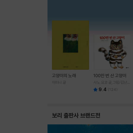
고양이의 노래
100만 번 산 고양이
이미나 글
사노 요코 글,그림/김난주
역
9.4
(
124
)
보리 출판사 브랜드전