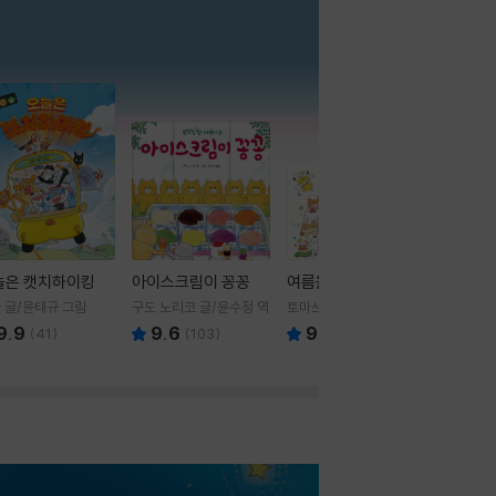
더보기
늘은 캣치하이킹
아이스크림이 꽁꽁
여름을 부탁해
 글/윤태규 그림
구도 노리코 글/윤수정 역
토마쓰리 글그림
9.9
9.6
9.8
(
41
)
(
103
)
(
24
)