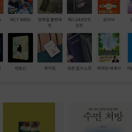
s
NCT WISH
광복절 볼펜세
예스24X모트
유아식
트
모트
대
박효신
북키링
성경 필사 노트
최태성 세계사
여