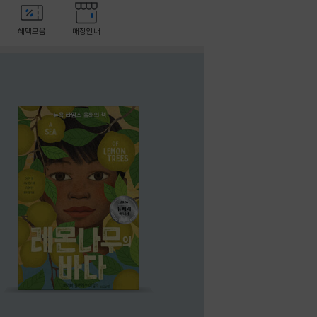
혜택모음
매장안내