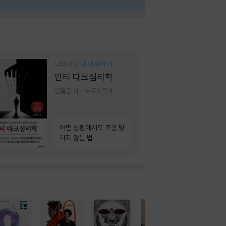
나의 판단력 회복하기
안티 다크심리학
임철웅 저
트로이목마
어떤 상황에서도 조종 당
하지 않는 법