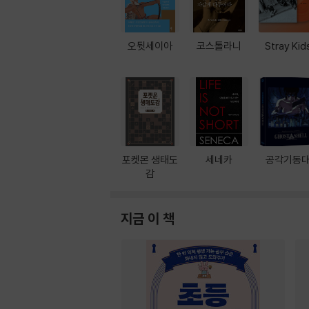
오뒷세이아
코스톨라니
Stray Kid
포켓몬 생태도
세네카
공각기동
감
지금 이 책