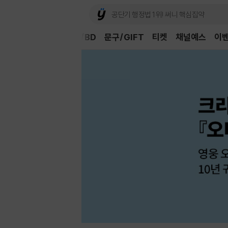
Book
CD/LP
DVD/BD
문구/GIFT
티켓
채널예스
이