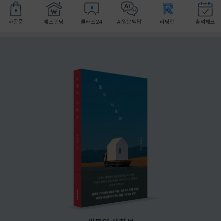
사은품
예스펀딩
클래스24
AI일문백답
리딩런
출석체크