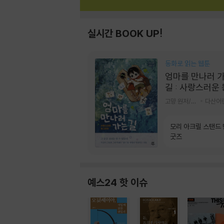
실시간 BOOK UP!
동화로 읽는 웹툰
엄마를 만나러 
길 : 사랑스러운
라미
고먕 원저/김영리 글
다산어
모리 아크릴 스탠드
굿즈
예스24 핫 이슈