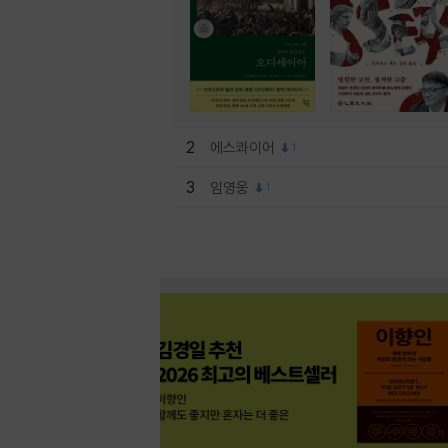
2
에스콰이어
1
3
임영웅
1