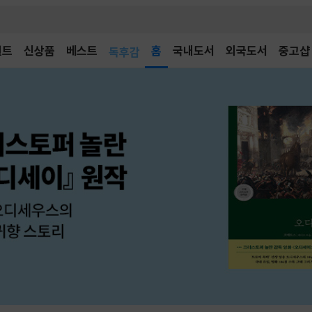
어린이
벤트
신상품
베스트
독후감
홈
국내도서
외국도서
중고샵
어린이