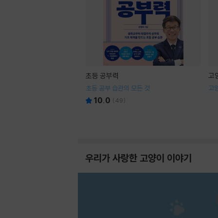
초등 공부력
고
초등 공부 습관의 모든 것
고
10.0
(
49
)
우리가 사랑한 고양이 이야기