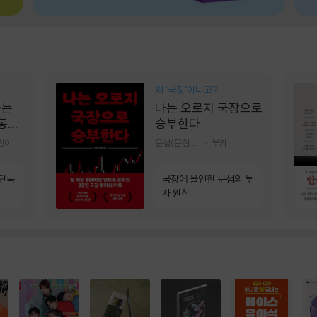
왜 ‘국장‘이냐고?
가는
나는 오로지 국장으로
 동그
승부한다
린이
문샘(문현철) 저
부키
 단독
국장에 올인한 문샘의 투
자 원칙