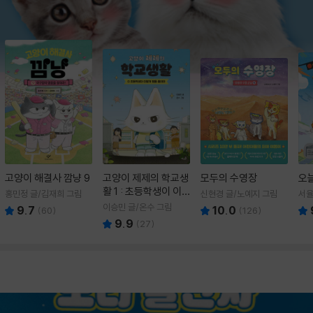
고양이 해결사 깜냥 9
고양이 제제의 학교생
모두의 수영장
오
활 1 : 초등학생이 이
홍민정 글/김재희 그림
신현경 글/노예지 그림
서율
렇게 힘들 줄이야
이승민 글/온수 그림
9.7
10.0
(
60
)
(
126
)
9.9
(
27
)