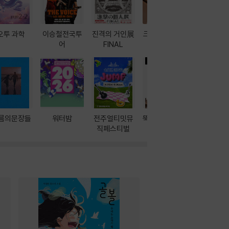
오투 과학
이승철전국투
진격의 거인展
크레마 이북 리
방학에는 
어
FINAL
더기
포터
름의문장들
워터밤
전주얼티밋뮤
뚝딱! AI 3대장
이달의 인
직페스티벌
과