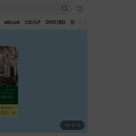
eBook
CD/LP
DVD/BD
문구/GIFT
티켓
채널예스
웰컴메뉴 모두보기
19
/
21