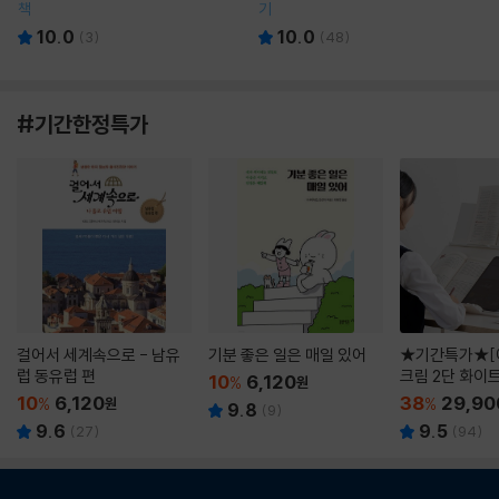
책
기
10.0
10.0
(
3
)
(
48
)
#기간한정특가
걸어서 세계속으로 - 남유
기분 좋은 일은 매일 있어
★기간특가★[
럽 동유럽 편
크림 2단 화이
10
6,120
%
원
10
6,120
38
29,90
%
원
%
9.8
(
9
)
9.6
9.5
(
27
)
(
94
)