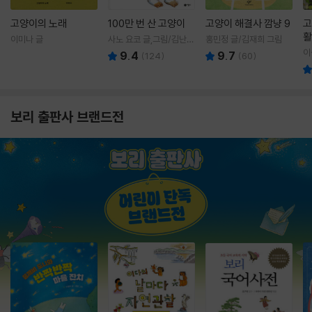
고양이의 노래
100만 번 산 고양이
고양이 해결사 깜냥 9
고
활
이미나 글
사노 요코 글,그림/김난주
홍민정 글/김재희 그림
렇
역
이
9.4
9.7
(
124
)
(
60
)
보리 출판사 브랜드전