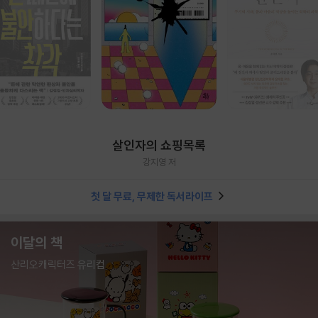
살인자의 쇼핑목록
강지영 저
첫 달 무료, 무제한 독서라이프
이달의 책
산리오캐릭터즈 유리컵