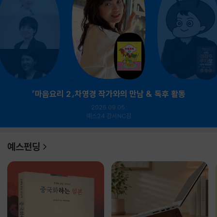
『마음요리 2』차영경 작가와의 만남 & 독후 활동
2026.09.05.
예스24 강서NC점
예스펀딩