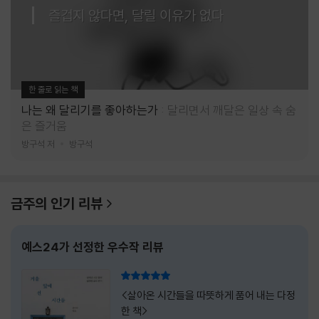
즐겁지 않다면, 달릴 이유가 없다
한 줄로 읽는 책
나는 왜 달리기를 좋아하는가
달리면서 깨달은 일상 속 숨
은 즐거움
방구석 저
방구석
금주의 인기 리뷰
예스24가 선정한 우수작 리뷰
리뷰 총점
<살아온 시간들을 따뜻하게 품어 내는 다정
한 책>