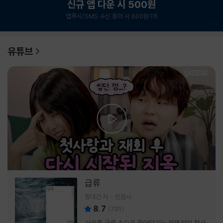
신규 앱 다운 시 500원
앱푸시/SMS 수신 동의 시 600원 더!
1
/
6
유튜브
급류
정대건 저
민음사
8.7
(
701
)