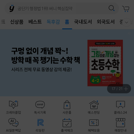
벤트
신상품
베스트
어린이
홈
국내도서
외국도서
중고샵
웰컴메뉴 모두보기
독후감
어린이
17
/
21
크레마클럽
독서기록
사은품
예스펀딩
클래스24
AI일문백답
리딩런
출석체크
혜택모음
매장안내