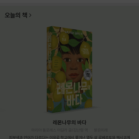
오늘의 책
레몬나무의 바다
마리아 돌로레스 아길라 글/김난령 역
밝은미래
피부색과 언어가 다르다는 이유로 학교에서 쫓겨난 열두 살 로베르토와 멕시코계