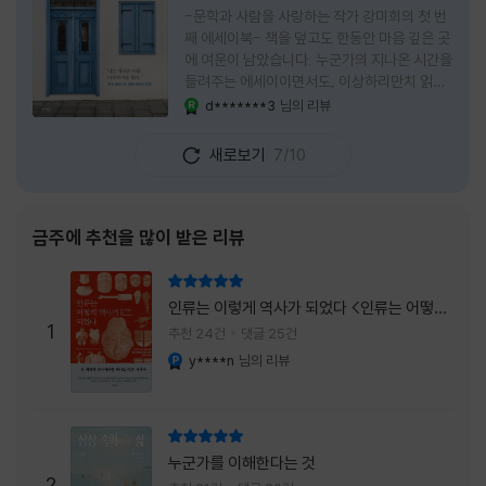
-문학과 사람을 사랑하는 작가 강미희의 첫 번
째 에세이북- 책을 덮고도 한동안 마음 깊은 곳
에 여운이 남았습니다. 누군가의 지나온 시간을
들려주는 에세이이면서도, 이상하리만치 읽는
사람 자신의 삶을 다시 돌아보게 만드는 책이었
d*******3
님의 리뷰
YES마니아 : 로얄
습니다. 그래서 이 책은 단순히 한 사람의 기록
으로 머물지 않고, 각자의 상처와 후회, 다 지나
새로보기
7/10
온 줄 알았던 마음의 결을 가만히 비추는 거울
처럼 다가왔습니다. 무엇보다 좋았던 점은 이
책이 큰 목소리로 삶의 답을 가르치려 하지 않
는다는 것, 대신 지나온 시간 속에서 비로소 알
금주에 추천을 많이 받은 리뷰
아차리게 되는 감정들, 놓아야 지켜지는 것들이
있고 무너지지 않는 것보다 다시 일어서는 일이
리뷰 총점
더 중요하다는 사실을 담담하게 보여줍니다. 그
인류는 이렇게 역사가 되었다 <인류는 어떻게
래서 읽는 내내 위로가 과장되지 않았고, 오히
1
역사가 되었나>
추천 24건
댓글 25건
려 그 절제된 진심 덕분에 더 오래 마음에 남았
y****n
님의 리뷰
YES마니아 : 플래티넘
습니다. 책 곳곳에
리뷰 총점
누군가를 이해한다는 것
2