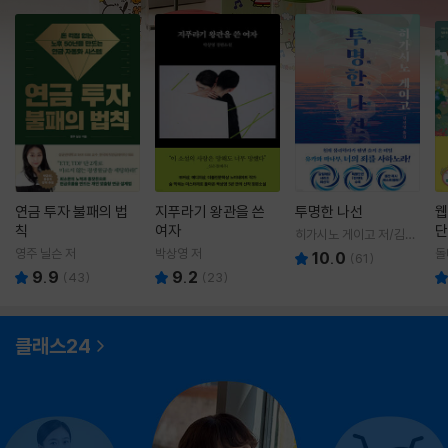
연금 투자 불패의 법
지푸라기 왕관을 쓴
투명한 나선
웹
칙
여자
단
히가시노 게이고 저/김선
영 역
영주 닐슨 저
박상영 저
돌
10.0
(
61
)
9.9
9.2
(
43
)
(
23
)
클래스24