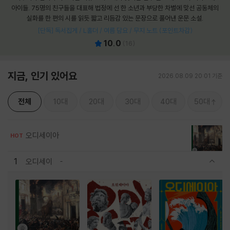
아이들. 75명의 친구들을 대표해 법정에 선 한 소년과 부당한 차별에 맞선 공동체의
실화를 한 편의 시를 읽듯 짧고 리듬감 있는 문장으로 풀어낸 운문 소설.
[단독] 독서집게 / L홀더 / 여름 담요 / 무지 노트 (포인트차감)
10.0
(
16
)
지금, 인기 있어요
2026.08.09 20:01 기준
전체
10대
20대
30대
40대
50대
오디세이아
HOT
1
오디세이
관련상품 보이기/감축