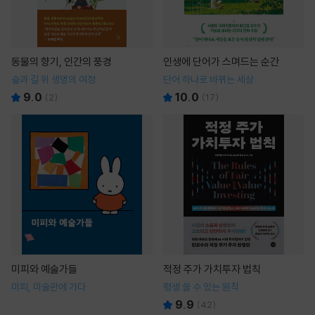
동물의 향기, 인간의 풍경
인생에 단어가 스며드는 순간
숲과 길 위 생명의 여정
단어 하나로 바뀌는 세상
9.0
10.0
(
2
)
(
17
)
미피와 예술가들
적정 주가 가치투자 법칙
미피, 미술관에 가다
평생 쓸 수 있는 원칙
9.9
(
42
)