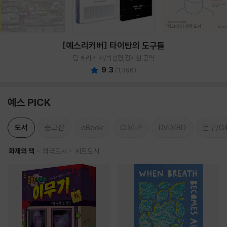
[예스리커버] 타이탄의 도구들
팀 페리스 저/박선령,정지현 공역
9.3
(
1,396
)
예스 PICK
도서
중고샵
eBook
CD/LP
DVD/BD
문구/GI
화제의 책
외국도서
세트도서