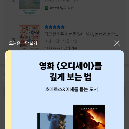
추천 21건
댓글 20건
a***i
님의 리뷰
YES마니아 : 로얄
리뷰 총점
작고 즐거운 경험을 많이 하기, 불행과 불안을
3
회피하지 말기, 그리고 좋은 사람을 많이 만나
추천 17건
댓글 17건
닫기
오늘은 그만 보기
기.
h*******1
님의 리뷰
공지
26년 NBCI 수상 안내
2026-08-01
로그인
최근 본 상품
주문/배송
고객센터 1544-3800
티켓 1544-6399
중고샵 1566-4295
eBook 1:1문의/채팅상담
예스이십사(주) 사업자 정보
이용약관
개인정보처리방침
청소년보호정책