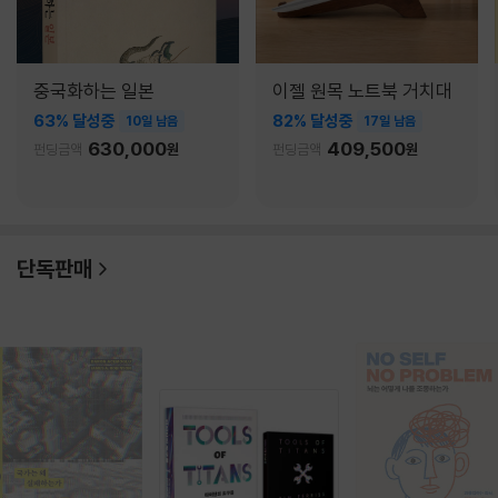
중국화하는 일본
이젤 원목 노트북 거치대
63% 달성중
82% 달성중
10일 남음
17일 남음
630,000
409,500
펀딩금액
원
펀딩금액
원
단독판매