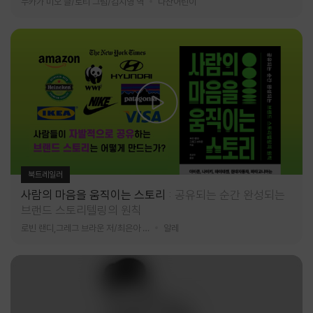
누카가 미오 글/토티 그림/김지영 역
다산어린이
북트레일러
사람의 마음을 움직이는 스토리
공유되는 순간 완성되는
브랜드 스토리텔링의 원칙
로빈 랜디,그레그 브라운 저/최은아 역
알레