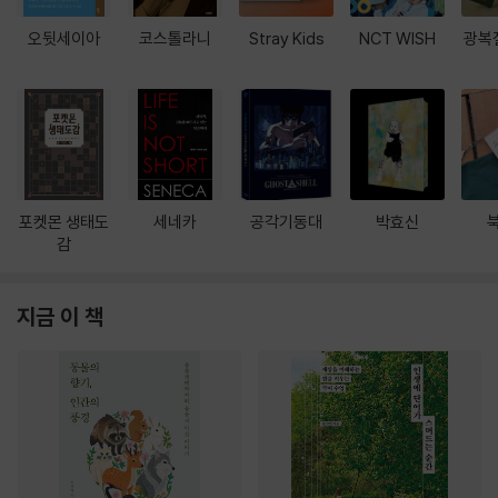
오뒷세이아
코스톨라니
Stray Kids
NCT WISH
광복
포켓몬 생태도
세네카
공각기동대
박효신
감
지금 이 책