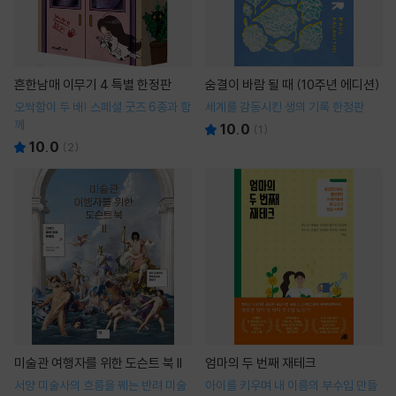
흔한남매 이무기 4 특별 한정판
숨결이 바람 될 때 (10주년 에디션)
오싹함이 두 배! 스페셜 굿즈 6종과 함
세계를 감동시킨 생의 기록 한정판
께
10.0
(
1
)
10.0
(
2
)
미술관 여행자를 위한 도슨트 북 II
엄마의 두 번째 재테크
서양 미술사의 흐름을 꿰는 반려 미술
아이를 키우며 내 이름의 부수입 만들