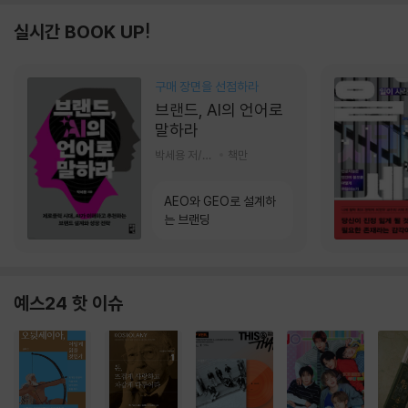
실시간 BOOK UP!
구매 장면을 선점하라
브랜드, AI의 언어로
말하라
박세용 저/정진호 그림
책만
AEO와 GEO로 설계하
는 브랜딩
예스24 핫 이슈