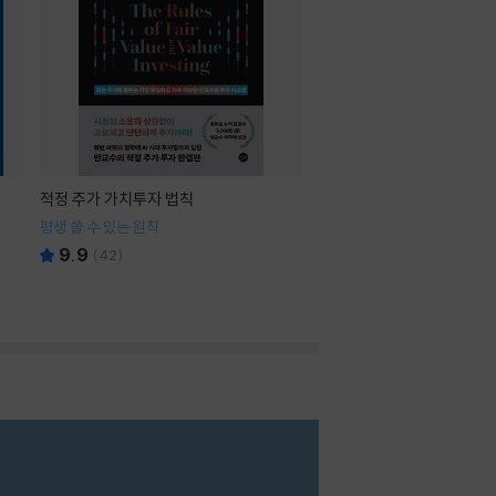
적정 주가 가치투자 법칙
평생 쓸 수 있는 원칙
9.9
(
42
)