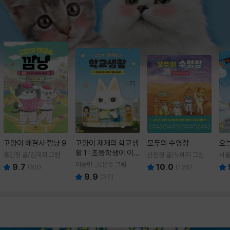
고양이 해결사 깜냥 9
고양이 제제의 학교생
모두의 수영장
오
활 1 : 초등학생이 이
홍민정 글/김재희 그림
신현경 글/노예지 그림
서율
렇게 힘들 줄이야
이승민 글/온수 그림
9.7
10.0
(
60
)
(
126
)
9.9
(
27
)