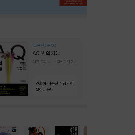
IQ→EQ→AQ
AQ 변화지능
리즈 트랜 저/한미선 역
알에이치코리아(RHK)
변화에 익숙한 사람만이
살아남는다