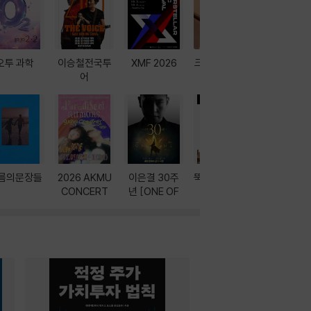
오투 과학
이승철전국투
XMF 2026
크레마 이북 리
방학에는 
어
더기
포터
름의문장들
2026 AKMU
이은결 30주
뚝딱! AI 3대장
이달의 인
CONCERT
년 [ONE OF
과
ONE]