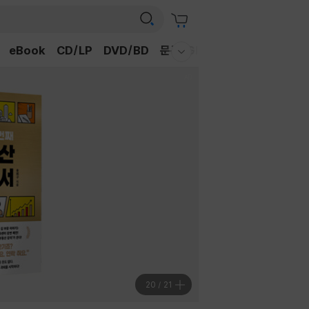
eBook
CD/LP
DVD/BD
문구/GIFT
티켓
채널예스
웰컴메뉴 모두보기
20
/
21