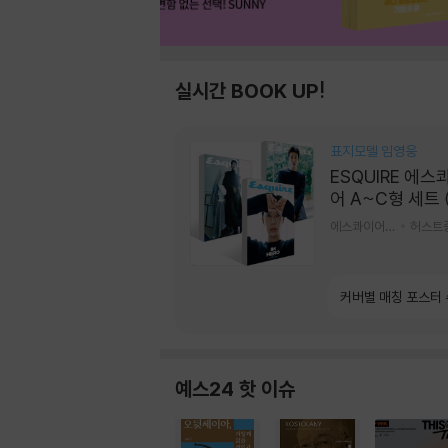
실시간 BOOK UP!
표지모델 임영웅
ESQUIRE 에스
어 A~C형 세트 
간) : 9월 [2026
에스콰이어편집부 편
허스트
커버별 매칭 포스터
예스24 핫 이슈