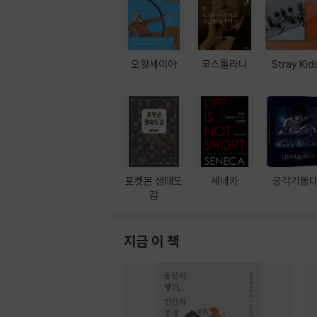
오뒷세이아
코스톨라니
Stray Kid
포켓몬 생태도
세네카
공각기동
감
지금 이 책