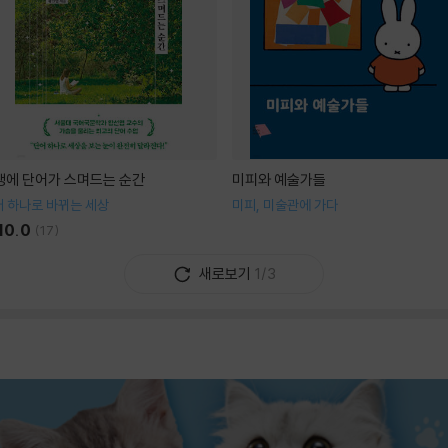
생에 단어가 스며드는 순간
미피와 예술가들
 하나로 바뀌는 세상
미피, 미술관에 가다
10.0
(
17
)
새로보기
1/3