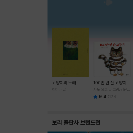
고양이의 노래
100만 번 산 고양이
이미나 글
사노 요코 글,그림/김난주
역
9.4
(
124
)
보리 출판사 브랜드전