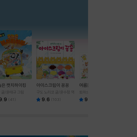
더보기
늘은 캣치하이킹
아이스크림이 꽁꽁
여름을 부탁해
 글/윤태규 그림
구도 노리코 글/윤수정 역
토마쓰리 글그림
9.9
9.6
9.8
(
41
)
(
103
)
(
24
)