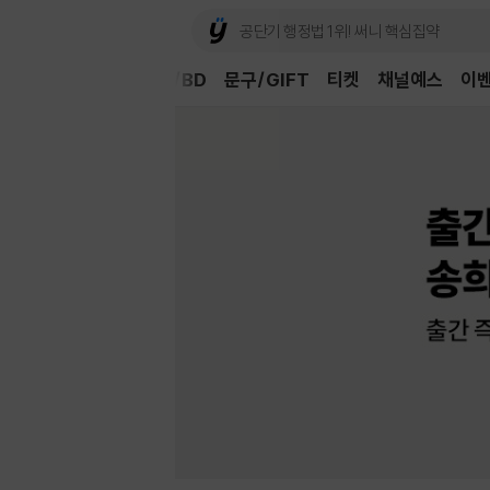
Book
CD/LP
DVD/BD
문구/GIFT
티켓
채널예스
이