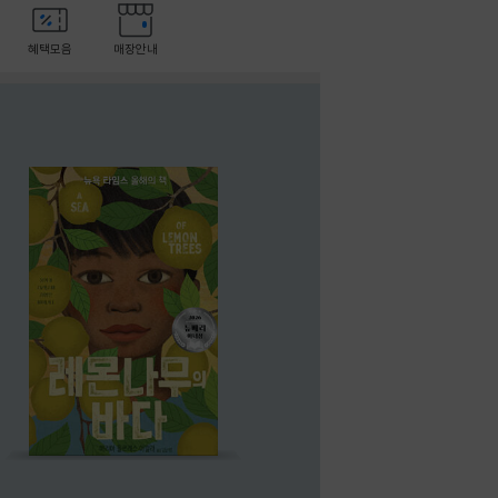
혜택모음
매장안내