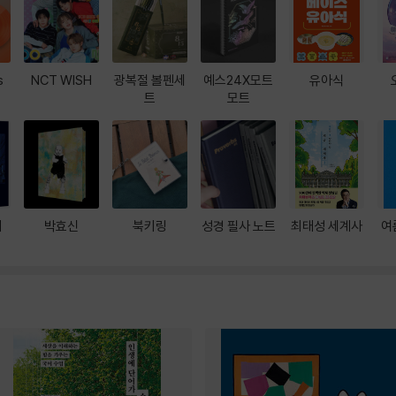
s
NCT WISH
광복절 볼펜세
예스24X모트
유아식
트
모트
대
박효신
북키링
성경 필사 노트
최태성 세계사
여