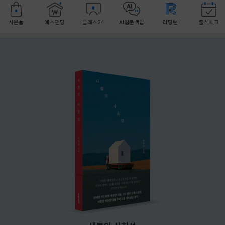
사은품
예스펀딩
클래스24
AI일문백답
리딩런
출석체크