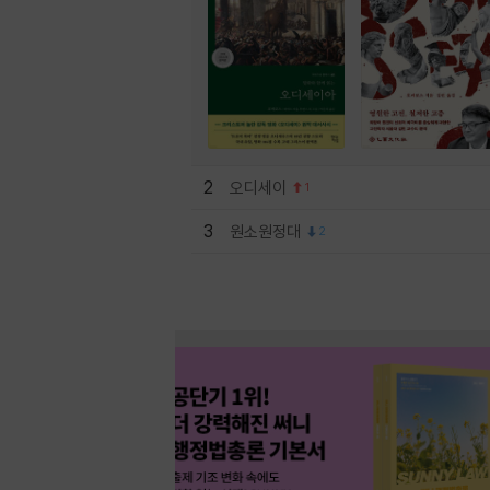
2
오디세이
1
3
원소원정대
2