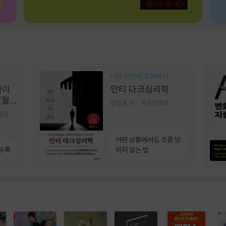
나의 판단력 회복하기
콰이
안티 다크심리학
(월
임철웅 저
트로이목마
]
중앙
어떤 상황에서도 조종 당
 수록
하지 않는 법