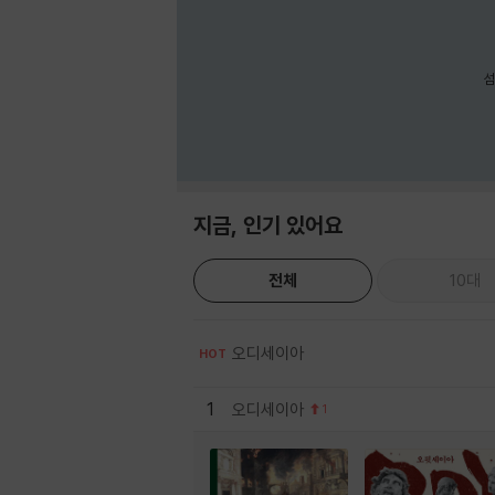
섬
지금, 인기 있어요
전체
10대
오디세이아
HOT
1
오디세이아
1