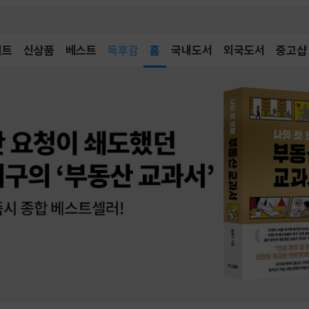
벤트
신상품
베스트
어린이
홈
국내도서
외국도서
중고샵
독후감
어린이