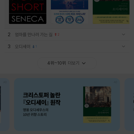
2
엄마를 만나러 가는 길
2
관련상품 보이기/감축
3
오디세이
1
관련상품 보이기/감축
4위~10위
더보기