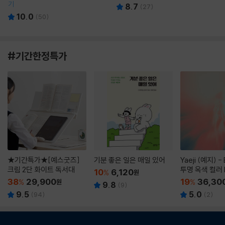
기
8.7
(
27
)
10.0
(
50
)
#기간한정특가
★기간특가★[예스굿즈]
기분 좋은 일은 매일 있어
Yaeji (예지) -
크림 2단 화이트 독서대
투명 옥색 컬러 
10
6,120
%
원
38
29,900
19
36,30
%
원
%
9.8
(
9
)
9.5
5.0
(
94
)
(
2
)