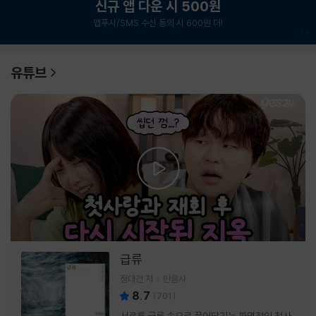
신규 앱 다운 시 500원
앱푸시/SMS 수신 동의 시 600원 더!
1
/
6
유튜브
급류
정대건 저
민음사
8.7
(
701
)