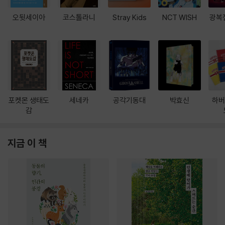
오뒷세이아
코스톨라니
Stray Kids
NCT WISH
광복
포켓몬 생태도
세네카
공각기동대
박효신
하버
감
지금 이 책