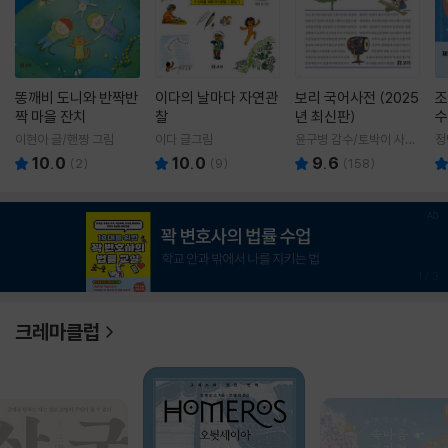
똥깨비 도니와 반짝반
이다의 날마다 자연관
보리 국어사전 (2025
조
짝 마을 잔치
찰
년 최신판)
수
이현아 글/핸짱 그림
이다 글그림
윤구병 감수/토박이 사전
정
편찬실 편
10.0
10.0
9.6
(
2
)
(
9
)
(
158
)
1
/
3
크레마클럽