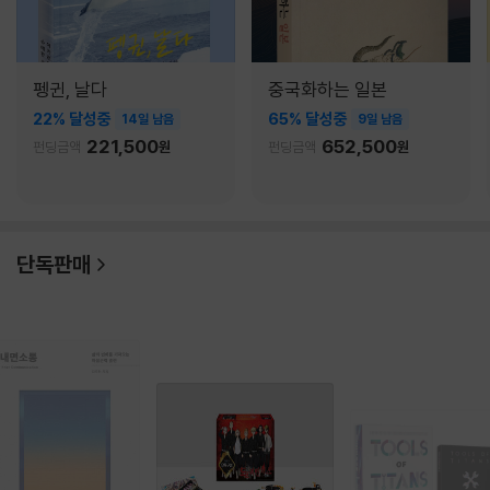
펭귄, 날다
중국화하는 일본
22% 달성중
65% 달성중
14일 남음
9일 남음
221,500
652,500
펀딩금액
원
펀딩금액
원
단독판매