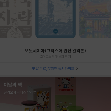
오뒷세이아(그리스어 원전 완역본)
호메로스 저/천병희 역 저
첫 달 무료, 무제한 독서라이프
이달의 책
산리오캐릭터즈 유리컵