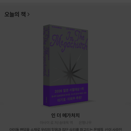
오늘의 책
인 더 메가처치
아사이 료 저/송태욱 역
은행나무
아이돌 팬덤을 소재로 우리의 믿음과 집단 심리를 파고드는 문제작. 신이 사라진