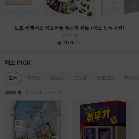
도쿄 리벤저스 직소퍼즐 특공복 세트 (예스 단독구성)
편집부 저
10.0
(
15
)
예스 PICK
도서
중고샵
eBook
CD/LP
DVD/BD
문구/GI
화제의 책
외국도서
세트도서