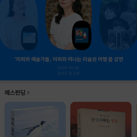
『미피와 예술가들』 미피와 떠나는 미술관 여행 줌 강연
2026.08.28.
온라인 줌 강연
예스펀딩