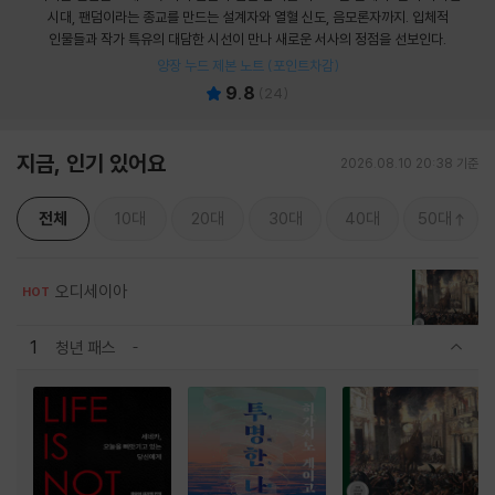
시대, 팬덤이라는 종교를 만드는 설계자와 열혈 신도, 음모론자까지. 입체적
인물들과 작가 특유의 대담한 시선이 만나 새로운 서사의 정점을 선보인다.
양장 누드 제본 노트 (포인트차감)
9.8
(
24
)
지금, 인기 있어요
2026.08.10 20:38 기준
전체
10대
20대
30대
40대
50대
오디세이아
HOT
1
청년 패스
관련상품 보이기/감축