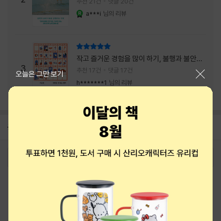
추천 21건
댓글 20건
a***i
님의 리뷰
YES마니아 : 로얄
리뷰 총점
작고 즐거운 경험을 많이 하기, 불행과 불안을
3
회피하지 말기, 그리고 좋은 사람을 많이 만나
추천 17건
댓글 17건
닫기
오늘은 그만 보기
기.
h*******1
님의 리뷰
공지
8월 신용카드 무이자할부 안내
2026-08-01
로그인
최근 본 상품
주문/배송
고객센터 1544-3800
티켓 1544-6399
중고샵 1566-4295
eBook 1:1문의/채팅상담
예스이십사(주) 사업자 정보
이용약관
개인정보처리방침
청소년보호정책