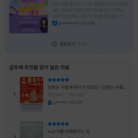
태양 아래 올리브＞＞를 가제본으로 먼저 읽게
됐다. 김초엽 작품은 출간될 때마다 기다리는
편이라 이번에도 어떤 이야기를 들려줄지 기대
가 컸다. 스포일러 없이 읽는 것이 가장 재미있
p*******3
님의 리뷰
이달의 사락
는 소설이라는 이야기를 들었기에 아무 정보도
찾아보지 않고 책을 펼쳤다. 지금 생각해 보면
그 선택이 정말 잘한 일이었다. 첫 장부터 평범
새로보기
9/10
하지 않았다. 사라진 누군가에게 보내는 메일로
시작되는 이야기는 곧바로 궁금증을 만든다. 오
래전 헤어진 친구가 다시 만나게 되고, 과거의
흔적을 따라 낯선 나라를 여행하게 된다는 설정
금주에 추천을 많이 받은 리뷰
이 무더운 여름을 벗어나는 피서처럼 흥미롭기
만 하다. 처음에는 단순한 추적 이야기인 줄 알
리뷰 총점
았는데, 읽을수록 전혀 다른 방향으로 흘러간
인류는 이렇게 역사가 되었다 <인류는 어떻게
다. '왜 이런 일이 벌어졌을까?', '이 사람이 정
1
역사가 되었나>
추천 24건
댓글 25건
말 믿어도
y****n
님의 리뷰
YES마니아 : 플래티넘
리뷰 총점
누군가를 이해한다는 것
2