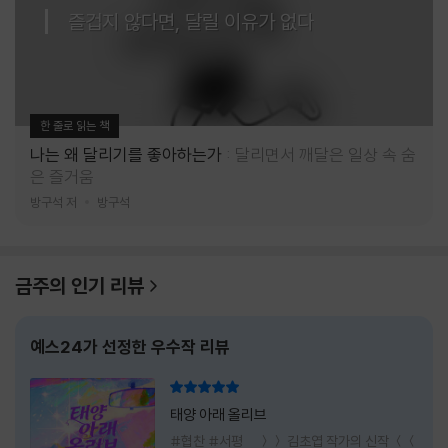
즐겁지 않다면, 달릴 이유가 없다
한 줄로 읽는 책
나는 왜 달리기를 좋아하는가
달리면서 깨달은 일상 속 숨
은 즐거움
방구석 저
방구석
금주의 인기 리뷰
예스24가 선정한 우수작 리뷰
리뷰 총점
태양 아래 올리브
#협찬 #서평 ＞＞ 김초엽 작가의 신작 ＜＜