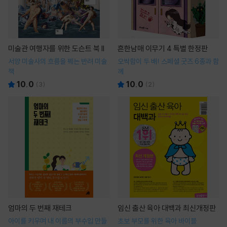
미술관 여행자를 위한 도슨트 북 II
흔한남매 이무기 4 특별 한정판
서양 미술사의 흐름을 꿰는 반려 미술
오싹함이 두 배! 스페셜 굿즈 6종과 함
책
께
10.0
10.0
(
3
)
(
2
)
엄마의 두 번째 재테크
임신 출산 육아 대백과 최신개정판
아이를 키우며 내 이름의 부수입 만들
초보 부모를 위한 육아 바이블