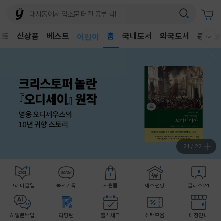
벤트
신상품
베스트
어린이
홈
국내도서
외국도서
중고샵
웰컴메뉴 모두보기
독후감
어린이
22
/
22
크레마클럽
독서기록
사은품
예스펀딩
클래스24
AI일문백답
리딩런
출석체크
혜택모음
매장안내