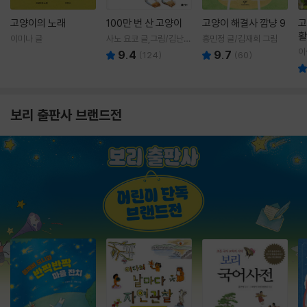
고양이의 노래
100만 번 산 고양이
고양이 해결사 깜냥 9
고
활
이미나 글
사노 요코 글,그림/김난주
홍민정 글/김재희 그림
렇
역
이
9.4
9.7
(
124
)
(
60
)
보리 출판사 브랜드전