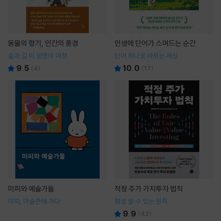
동물의 향기, 인간의 풍경
인생에 단어가 스며드는 순간
숲과 길 위 생명의 여정
단어 하나로 바뀌는 세상
9.5
10.0
(
4
)
(
17
)
미피와 예술가들
적정 주가 가치투자 법칙
미피, 미술관에 가다
평생 쓸 수 있는 원칙
9.9
(
42
)