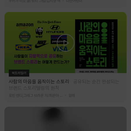
누카가 미오 글/토티 그림/김지영 역
다산어린이
북트레일러
사람의 마음을 움직이는 스토리
공유되는 순간 완성되는
브랜드 스토리텔링의 원칙
로빈 랜디,그레그 브라운 저/최은아 역
알레