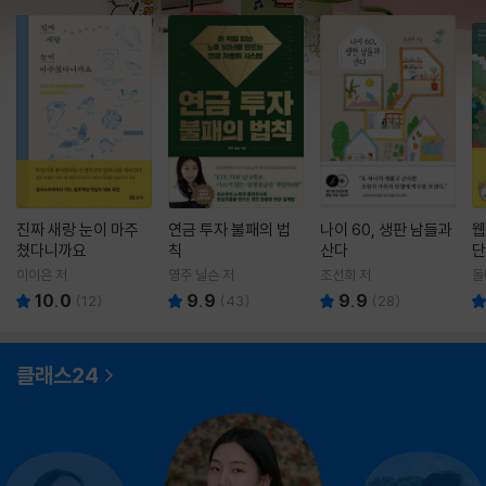
진짜 새랑 눈이 마주
연금 투자 불패의 법
나이 60, 생판 남들과
웹
쳤다니까요
칙
산다
단
이이은 저
영주 닐슨 저
조선희 저
돌
10.0
9.9
9.9
(
12
)
(
43
)
(
28
)
클래스24