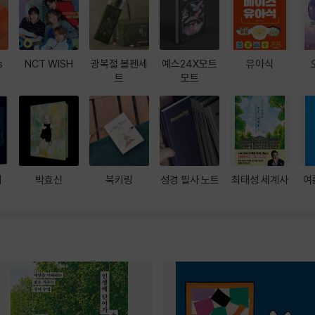
s
NCT WISH
광복절 볼펜세
예스24X모트
유아식
트
모트
대
박효신
북키링
성경 필사 노트
최태성 세계사
여