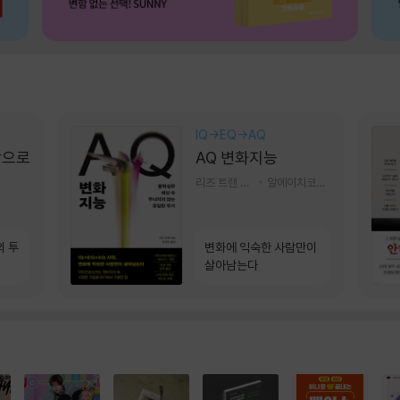
IQ→EQ→AQ
장으로
AQ 변화지능
리즈 트랜 저/한미선 역
알에이치코리아(RHK)
의 투
변화에 익숙한 사람만이
살아남는다