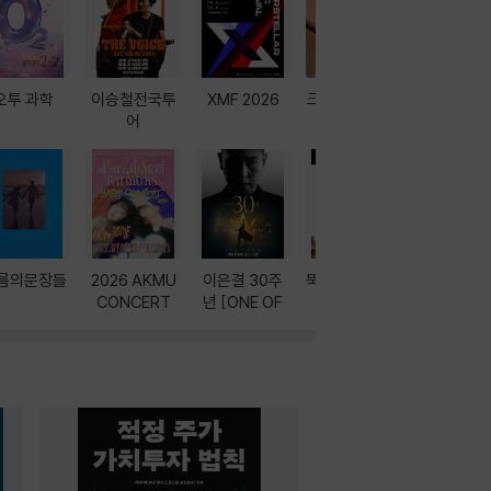
오투 과학
이승철전국투
XMF 2026
크레마 이북 리
방학에는 
어
더기
포터
름의문장들
2026 AKMU
이은결 30주
뚝딱! AI 3대장
이달의 인
CONCERT
년 [ONE OF
과
ONE]