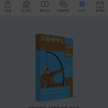
사은품
예스펀딩
클래스24
AI일문백답
리딩런
출석체크