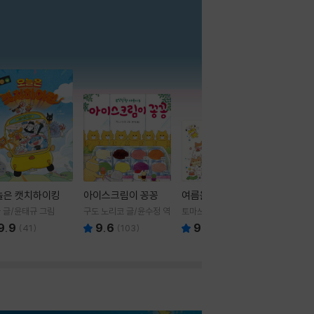
더보기
늘은 캣치하이킹
아이스크림이 꽁꽁
여름을 부탁해
 글/윤태규 그림
구도 노리코 글/윤수정 역
토마쓰리 글그림
9.9
9.6
9.8
(
41
)
(
103
)
(
24
)