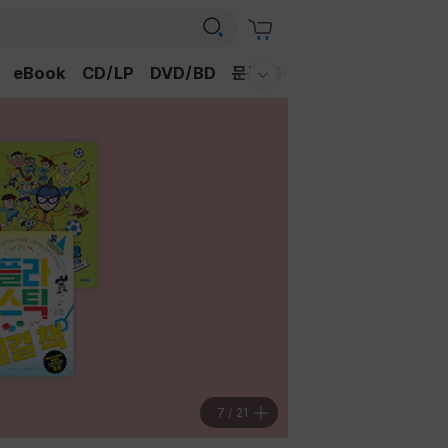
eBook
CD/LP
DVD/BD
문구/GIFT
티켓
채널예스
웰컴메뉴 모두보기
7
/
21