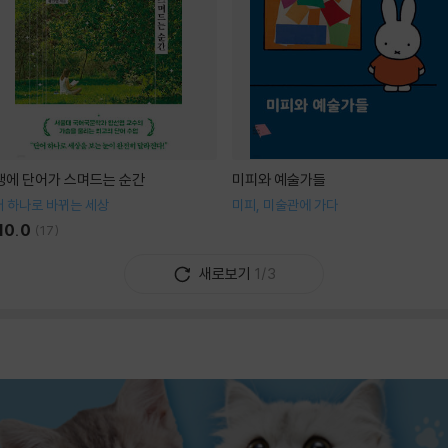
생에 단어가 스며드는 순간
미피와 예술가들
 하나로 바뀌는 세상
미피, 미술관에 가다
10.0
(
17
)
새로보기
1/3