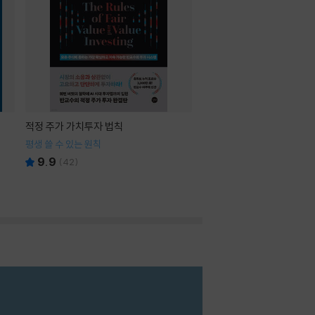
적정 주가 가치투자 법칙
평생 쓸 수 있는 원칙
9.9
(
42
)