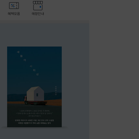
혜택모음
매장안내