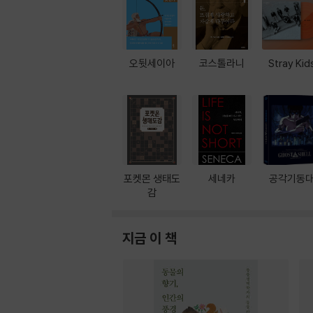
오뒷세이아
코스톨라니
Stray Kid
포켓몬 생태도
세네카
공각기동
감
지금 이 책