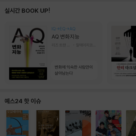
실시간 BOOK UP!
IQ→EQ→AQ
AQ 변화지능
리즈 트랜 저/한미선 역
알에이치코리아(RHK)
변화에 익숙한 사람만이
살아남는다
예스24 핫 이슈