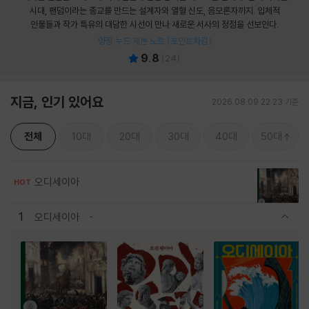
시대, 팬덤이라는 종교를 만드는 설계자와 열혈 신도, 음모론자까지. 입체적
인물들과 작가 특유의 대담한 시선이 만나 새로운 서사의 정점을 선보인다.
양장 누드 제본 노트 (포인트차감)
9.8
(
24
)
지금, 인기 있어요
2026.08.09 22:23 기준
전체
10대
20대
30대
40대
50대
오디세이아
HOT
1
오디세이아
관련상품 보이기/감축