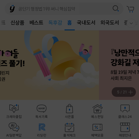
어린이
독후감
벤트
신상품
베스트
홈
국내도서
외국도서
중고샵
웰컴메뉴 모두보기
어린이
6
/
21
크레마클럽
독서기록
사은품
예스펀딩
클래스24
AI일문백답
리딩런
출석체크
혜택모음
매장안내