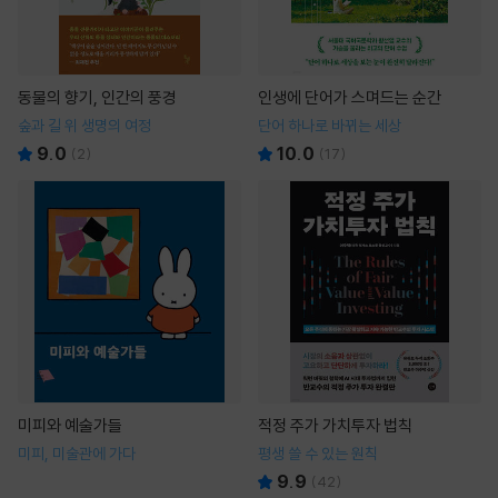
동물의 향기, 인간의 풍경
인생에 단어가 스며드는 순간
숲과 길 위 생명의 여정
단어 하나로 바뀌는 세상
9.0
10.0
(
2
)
(
17
)
미피와 예술가들
적정 주가 가치투자 법칙
미피, 미술관에 가다
평생 쓸 수 있는 원칙
9.9
(
42
)