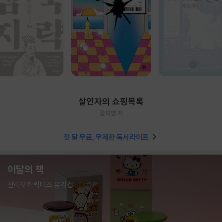
살인자의 쇼핑목록
강지영 저
첫 달 무료, 무제한 독서라이프
이달의 책
산리오캐릭터즈 유리컵