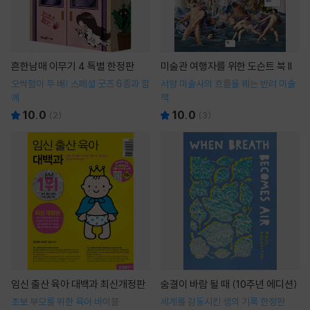
흔한남매 이무기 4 특별 한정판
미술관 여행자를 위한 도슨트 북 II
오싹함이 두 배! 스페셜 굿즈 6종과 함
서양 미술사의 흐름을 꿰는 반려 미술
께
책
10.0
10.0
(
2
)
(
3
)
임신 출산 육아 대백과 최신개정판
숨결이 바람 될 때 (10주년 에디션)
초보 부모를 위한 육아 바이블
세계를 감동시킨 생의 기록 한정판