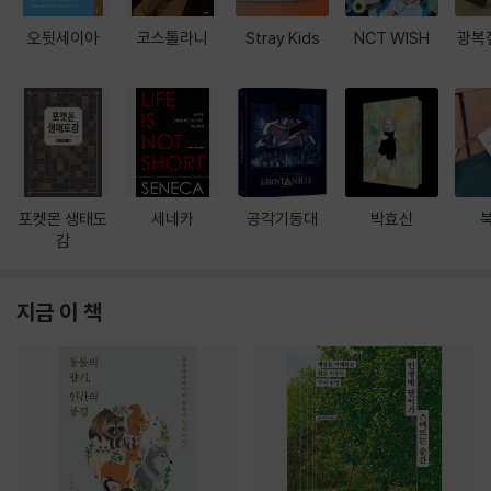
오뒷세이아
코스톨라니
Stray Kids
NCT WISH
광복
포켓몬 생태도
세네카
공각기동대
박효신
감
지금 이 책