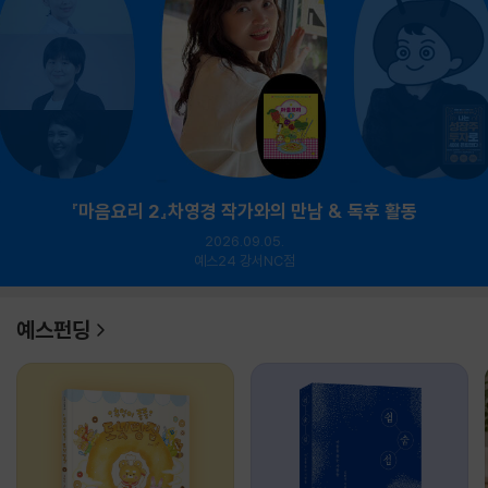
『마음요리 2』차영경 작가와의 만남 & 독후 활동
2026.09.05.
예스24 강서NC점
예스펀딩