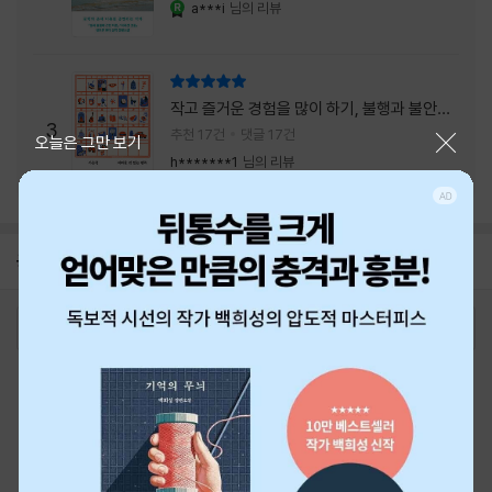
a***i
님의 리뷰
YES마니아 : 로얄
리뷰 총점
작고 즐거운 경험을 많이 하기, 불행과 불안을
3
회피하지 말기, 그리고 좋은 사람을 많이 만나
추천 17건
댓글 17건
닫기
오늘은 그만 보기
기.
h*******1
님의 리뷰
공지
26년 NBCI 수상 안내
2026-08-01
로그인
최근 본 상품
주문/배송
고객센터 1544-3800
티켓 1544-6399
중고샵 1566-4295
eBook 1:1문의/채팅상담
예스이십사(주) 사업자 정보
이용약관
개인정보처리방침
청소년보호정책
PC버전
회사소개
거래처관계자께