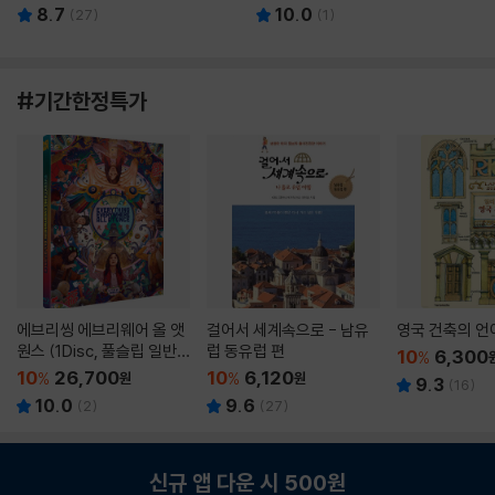
8.7
10.0
(
27
)
(
1
)
#기간한정특가
에브리씽 에브리웨어 올 앳
걸어서 세계속으로 - 남유
영국 건축의 언
원스 (1Disc, 풀슬립 일반
럽 동유럽 편
10
6,300
%
판) : 블루레이
10
26,700
10
6,120
%
원
%
원
9.3
(
16
)
10.0
9.6
(
2
)
(
27
)
신규 앱 다운 시 500원