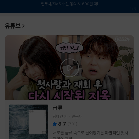
앱푸시/SMS 수신 동의 시 600원 더!
1
/
6
유튜브
급류
정대건 저
민음사
8.7
(
701
)
서로를 급류 속으로 끌어당기는 파멸적인 첫사