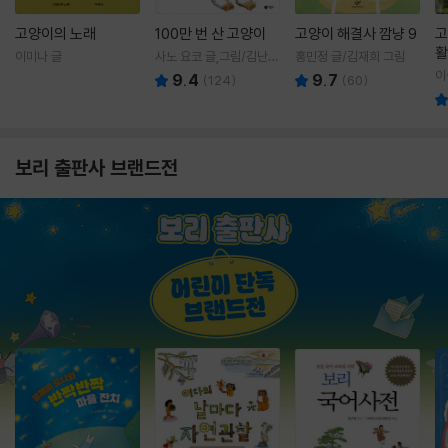
고양이의 노래
100만 번 산 고양이
고양이 해결사 깜냥 9
고
활
이미나 글
사노 요코 글,그림/김난주
홍민정 글/김재희 그림
렇
역
이
9.4
9.7
(
124
)
(
60
)
보리 출판사 브랜드전