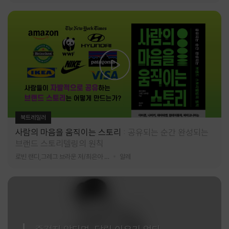
북트레일러
사람의 마음을 움직이는 스토리
공유되는 순간 완성되는
브랜드 스토리텔링의 원칙
로빈 랜디,그레그 브라운 저/최은아 역
알레