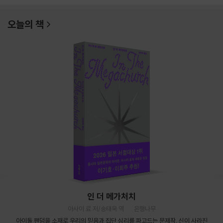
오늘의 책
인 더 메가처치
아사이 료 저/송태욱 역
은행나무
아이돌 팬덤을 소재로 우리의 믿음과 집단 심리를 파고드는 문제작. 신이 사라진