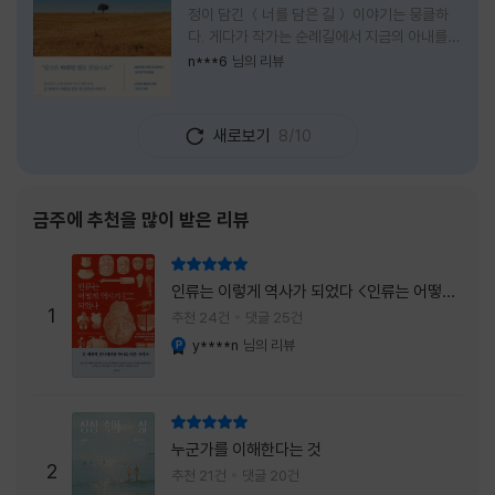
정이 담긴 ＜너를 담은 길＞ 이야기는 뭉클하
다. 게다가 작가는 순례길에서 지금의 아내를
만나 여행 로맨스의 정석인 '비포 선라이즈'를
n***6
님의 리뷰
현실로 이루었다는 점에서 더없이 로맨틱하다.
책을 읽으며 밑줄 그은 문장들이 많았다. 책 속
에 작가가 소개한 다양한 도서들의 문장들을 만
새로보기
8/10
나는 것 역시 읽기의 또다른 즐거움이었다. 여
느 이들처럼 성실히 학교를 마치고 남들이 부러
워하는 직장에 다니던 작가가 어느날 문득 나는
누구이며어느 순간 행복을 느끼는지 질문하며
금주에 추천을 많이 받은 리뷰
길을 떠나려고 마음 먹는 순간들을 적어내려간
문장들에 마음을 한참 머물렀다.그 부분을 발췌
리뷰 총점
해본다. "내가 온 힘을 다해 부러워하던 사람
인류는 이렇게 역사가 되었다 <인류는 어떻게
들은 '자신이 원하는' 일을 하는 사람들이었다.
1
역사가 되었나>
추천 24건
댓글 25건
소명이라고 하던
y****n
님의 리뷰
YES마니아 : 플래티넘
리뷰 총점
누군가를 이해한다는 것
2
추천 21건
댓글 20건