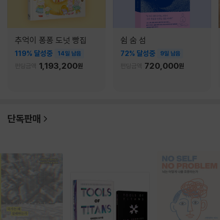
추억이 퐁퐁 도넛 빵집
쉼 숨 섬
119% 달성중
72% 달성중
14일 남음
9일 남음
1,193,200
720,000
펀딩금액
원
펀딩금액
원
단독판매