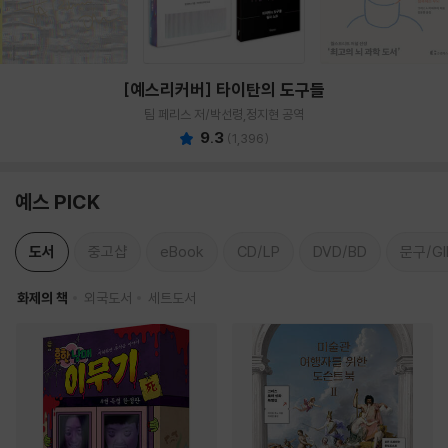
[예스리커버] 타이탄의 도구들
팀 페리스 저/박선령,정지현 공역
9.3
(
1,396
)
예스 PICK
도서
중고샵
eBook
CD/LP
DVD/BD
문구/GI
화제의 책
외국도서
세트도서