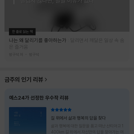
즐겁지 않다면, 달릴 이유가 없다
한 줄로 읽는 책
나는 왜 달리기를 좋아하는가
달리면서 깨달은 일상 속 숨
은 즐거움
방구석 저
방구석
금주의 인기 리뷰
예스24가 선정한 우수작 리뷰
리뷰 총점
길 위에서 삶과 행복의 답을 찾다
삶과 행복에 대한 질문을 품고 떠난 산티아고 1
400km 길 위에서 자신만의 답을 찾아가는 여