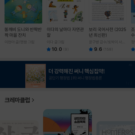
똥깨비 도니와 반짝반
이다의 날마다 자연관
보리 국어사전 (2025
조
짝 마을 잔치
찰
년 최신판)
수
이현아 글/핸짱 그림
이다 글그림
윤구병 감수/토박이 사전
정
편찬실 편
10.0
9.6
(
9
)
(
158
)
1
/
3
크레마클럽