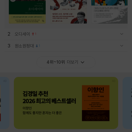
2
오디세이
1
관련상품 보이기/감축
3
원소원정대
1
관련상품 보이기/감축
4위~10위
더보기