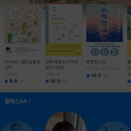
나이 60, 생판 남들과
진짜 새랑 눈이 마주
투명한 나선
웹
산다
쳤다니까요
단
히가시노 게이고 저/김선
영 역
조선희 저
이이은 저
돌
10.0
(
62
)
9.9
10.0
(
27
)
(
12
)
클래스24