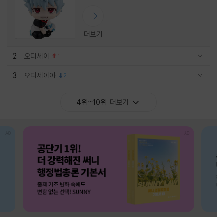
더보기
2
오디세이
1
관련상품 보이기/감축
3
오디세이아
2
관련상품 보이기/감축
4위~10위
더보기