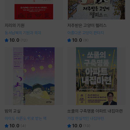
지리의 기원
저주받은 고양이 펠리스
동서남북의 기원과 의미
아름다운 고양이 판타지
10.0
10.0
(
12
)
(
9
)
밤의 교실
쏘쿨의 구축명품 아파트 내집마련
아이도 어른도 위로 받는 책
가장 현실적인 내집마련
10.0
10.0
(
4
)
(
13
)