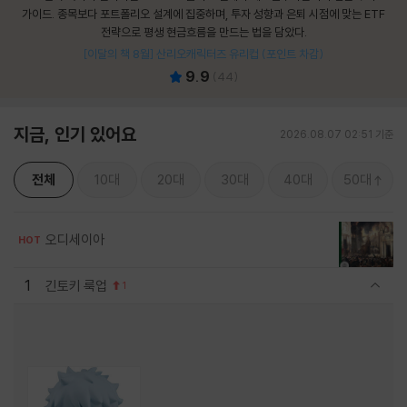
가이드. 종목보다 포트폴리오 설계에 집중하며, 투자 성향과 은퇴 시점에 맞는 ETF
전략으로 평생 현금흐름을 만드는 법을 담았다.
[이달의 책 8월] 산리오캐릭터즈 유리컵 (포인트 차감)
9.9
(
44
)
지금, 인기 있어요
2026.08.07 02:51 기준
전체
10대
20대
30대
40대
50대
오디세이아
HOT
1
긴토키 룩업
1
관련상품 보이기/감축