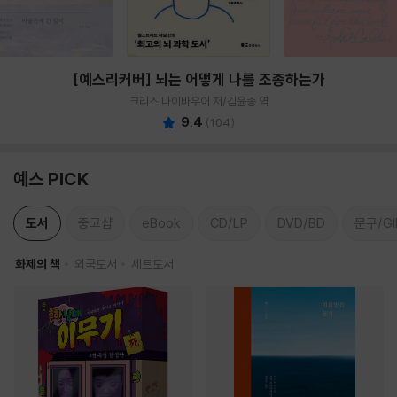
[예스리커버] 뇌는 어떻게 나를 조종하는가
크리스 나이바우어 저/김윤종 역
9.4
(
104
)
예스 PICK
도서
중고샵
eBook
CD/LP
DVD/BD
문구/GI
화제의 책
외국도서
세트도서