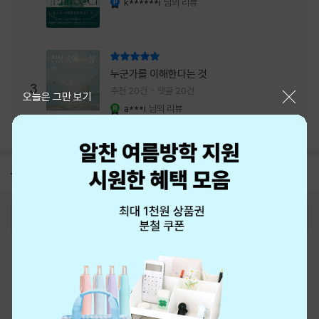
k******i
님의 리뷰
리뷰 총점
누군가를 이해한다는 것
3
추천 20건
댓글 20건
닫기
오늘은 그만 보기
a***i
님의 리뷰
YES마니아 : 로얄
공지
8월 신용카드 무이자할부 안내
2026-08-01
로그인
최근 본 상품
주문/배송
고객센터 1544-3800
티켓 1544-6399
중고샵 1566-4295
eBook 1:1문의/채팅상담
예스이십사(주) 사업자 정보
이용약관
개인정보처리방침
청소년보호정책