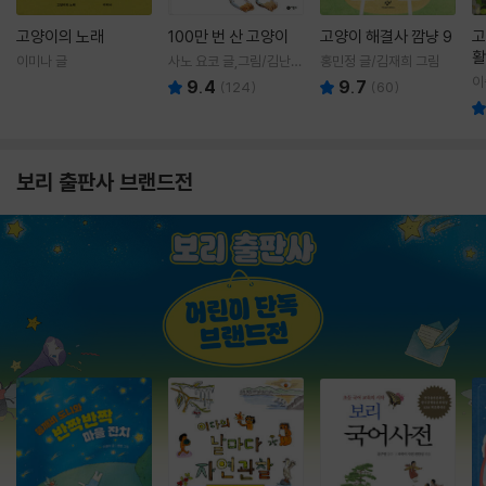
고양이의 노래
100만 번 산 고양이
고양이 해결사 깜냥 9
고
활
이미나 글
사노 요코 글,그림/김난주
홍민정 글/김재희 그림
렇
역
이
9.4
9.7
(
124
)
(
60
)
보리 출판사 브랜드전