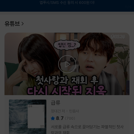
앱푸시/SMS 수신 동의 시 600원 더!
1
/
6
유튜브
급류
정대건 저
민음사
8.7
(
700
)
서로를 급류 속으로 끌어당기는 파멸적인 첫사
랑과의 재회