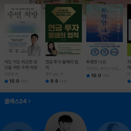
자도 자도 피곤한 당
연금 투자 불패의 법
투명한 나선
지
신을 위한 수면 처방
칙
여
히가시노 게이고 저/김선
영 역
이준용 저
영주 닐슨 저
박
10.0
(
55
)
10.0
9.9
(
45
)
(
43
)
클래스24