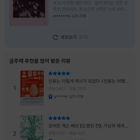
로 도서 위험 예찬 이다. 살아 있다는 것은 고
통의 연속이며, 매 순간의 선택은 눈에 보이지
않는 위험을 감수해야 한다는 것을 의미한다.
i*******i
님의 리뷰
무엇을 할 수 있을까. 무엇을 한다 한들 결국 실
패하게 될 것만 같은 삶 속에서 선뜻 무언가에
도전하고 미지의 세계로 발을 내딛기란 결코 쉬
새로보기
2/10
운 일이 아니다. 그러나 이 책을 읽다 보면 그 마
음이 조금씩 달라진다. 머리로는 아직도 '그것
을 선택해서는 안 된다'고 말하지만, 몸은 이미
내가 진실로 원했던 방향을 향해 움직이고 있을
금주에 추천을 많이 받은 리뷰
지도 모른다. 위험은 두려움의 대상이 아니라,
내가 진짜 원하는 삶으로 향하는 문 앞에 늘 함
리뷰 총점
께 서 있기 때문이다. 이 책은 프랑스의 철학
인류는 이렇게 역사가 되었다 <인류는 어떻게
자이자 정신분석가인 안 뒤푸르망
1
역사가 되었나>
추천 24건
댓글 25건
y****n
님의 리뷰
YES마니아 : 플래티넘
리뷰 총점
로버트 잭슨 베넷 《오염된 잔》, 가상의 제국이
주는 실감과 미스터리 사건의 치밀함이 이루어
2
추천 22건
댓글 18건
내는 최상의 시너지...
YES마니아 : 플래티넘