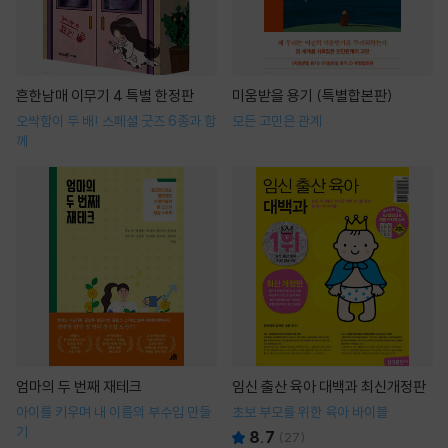
흔한남매 이무기 4 특별 한정판
미움받을 용기 (특별합본판)
오싹함이 두 배! 스페셜 굿즈 6종과 함
모든 고민은 관계
께
엄마의 두 번째 재테크
임신 출산 육아 대백과 최신개정판
아이를 키우며 내 이름의 부수입 만들
초보 부모를 위한 육아 바이블
기
8.7
(
27
)