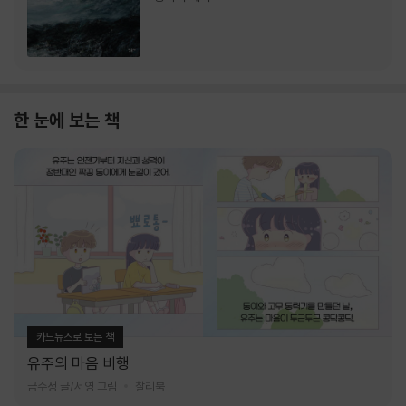
한 눈에 보는 책
카드뉴스로 보는 책
유주의 마음 비행
금수정 글/서영 그림
찰리북