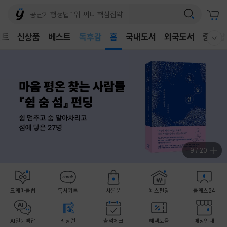
어린이
벤트
신상품
베스트
독후감
홈
국내도서
외국도서
중고샵
웰컴메뉴 모두보기
어린이
10
/
20
크레마클럽
독서기록
사은품
예스펀딩
클래스24
AI일문백답
리딩런
출석체크
혜택모음
매장안내