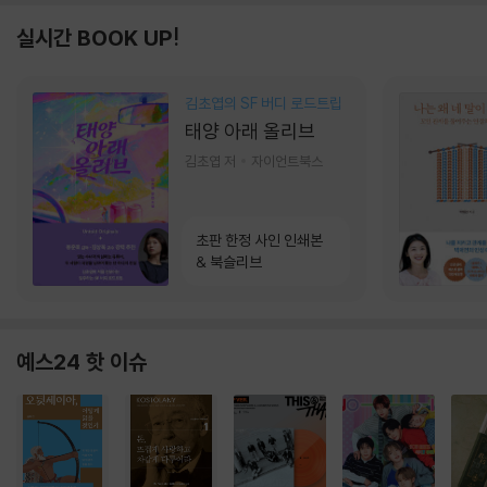
실시간 BOOK UP!
김초엽의 SF 버디 로드트립
태양 아래 올리브
김초엽 저
자이언트북스
초판 한정 사인 인쇄본
& 북슬리브
예스24 핫 이슈