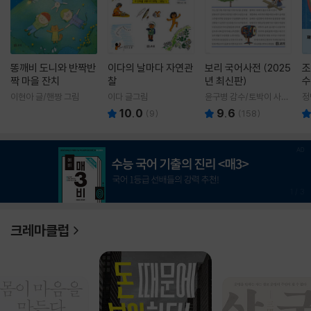
똥깨비 도니와 반짝반
이다의 날마다 자연관
보리 국어사전 (2025
조
짝 마을 잔치
찰
년 최신판)
수
이현아 글/핸짱 그림
이다 글그림
윤구병 감수/토박이 사전
정
편찬실 편
10.0
9.6
(
9
)
(
158
)
1
/
3
크레마클럽