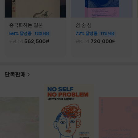
중국화하는 일본
쉼 숨 섬
56% 달성중
72% 달성중
12일 남음
11일 남음
562,500
720,000
펀딩금액
원
펀딩금액
원
단독판매