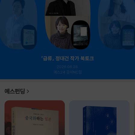
『급류』 정대건 작가 북토크
2026.08.28.
예스24 강서NC점
예스펀딩