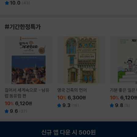
10.0
(
43
)
#기간한정특가
걸어서 세계속으로 - 남유
영국 건축의 언어
기분 좋은 일은
럽 동유럽 편
10
6,300
10
6,120
%
원
%
10
6,120
%
원
9.3
9.8
(
16
)
(
9
)
9.6
(
27
)
신규 앱 다운 시 500원