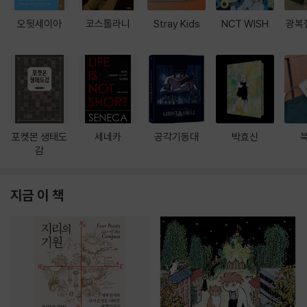
오뒷세이아
코스톨라니
Stray Kids
NCT WISH
광복
포켓몬 생태도
세네카
공각기동대
박효신
감
지금 이 책