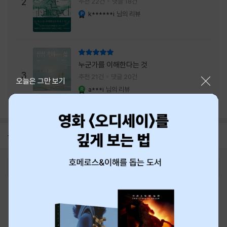
주는 실감과 미스터리 사건의 치밀함이 이루어
2
추천 22건
댓글 18건
내는 최상의 시너지...
k******i
님의 리뷰
YES마니아 : 플래티넘
리뷰 총점
누군가를 이해한다는 것
3
추천 21건
댓글 20건
닫기
오늘은 그만 보기
a***i
님의 리뷰
YES마니아 : 로얄
공지
8월 신용카드 무이자할부 안내
2026-08-01
로그인
최근 본 상품
주문/배송
고객센터 1544-3800
티켓 1544-6399
중고샵 1566-4295
eBook 1:1문의/채팅상담
예스이십사(주) 사업자 정보