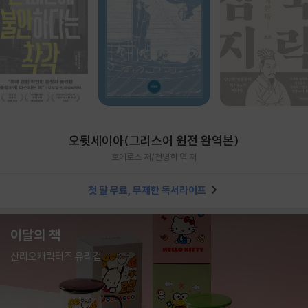
오뒷세이아(그리스어 원전 완역본)
호메로스 저/천병희 역 저
첫 달 무료, 무제한 독서라이프
이달의 책
산리오캐릭터즈 유리컵