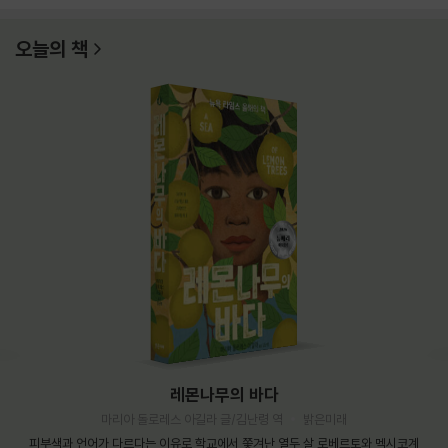
오늘의 책
레몬나무의 바다
마리아 돌로레스 아길라 글/김난령 역
밝은미래
피부색과 언어가 다르다는 이유로 학교에서 쫓겨난 열두 살 로베르토와 멕시코계