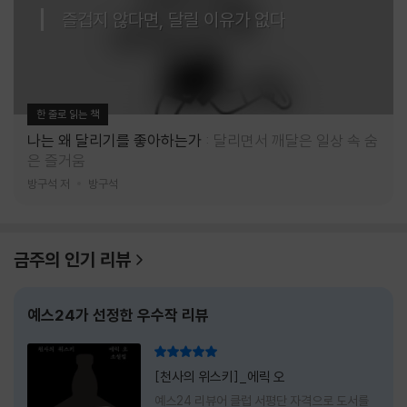
즐겁지 않다면, 달릴 이유가 없다
한 줄로 읽는 책
나는 왜 달리기를 좋아하는가
달리면서 깨달은 일상 속 숨
은 즐거움
방구석 저
방구석
금주의 인기 리뷰
예스24가 선정한 우수작 리뷰
리뷰 총점
[천사의 위스키]_에릭 오
예스24 리뷰어 클럽 서평단 자격으로 도서를