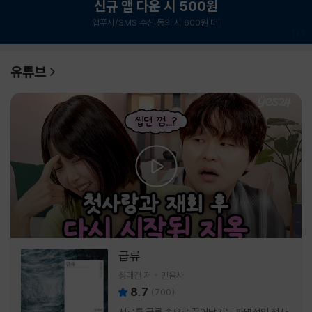
신규 앱 다운 시 500원
앱푸시/SMS 수신 동의 시 600원 더!
1
/
6
유튜브
급류
정대건 저
민음사
8.7
(
700
)