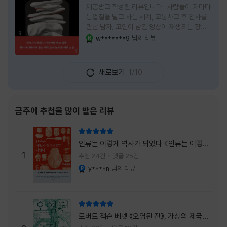
제공받고 작성한 리뷰입니다 사람들이 저마다
등껍질을 달고 사는 세계, 교통사고 후 천사를
만난 남자, 고인이 남긴 영상이 재생되는 장례
식장에서 똥을 싼 개. 이 책에는 몇 줄만 읽어도
w*******9
님의 리뷰
YES마니아 : 로얄
그다음 장면이 궁금해지는 이야기들이 가득하
다. 한 편만 읽고 덮으려 했는데, 다음 이야기로
넘어가 있었다. 소설을 읽으면서 잘 만든 단편
새로보기
1/10
애니메이션 여러 편을 차례로 보는 기분이 들었
다. (이건 저자가 픽사 애니메이터라는 소개 글
을 봐서 더 그렇게 생각했을 수도 있다.) 장면은
선명하게 그려졌고, 한 편이 끝날 때마다 질문
금주에 추천을 많이 받은 리뷰
이 뒤따라왔다. 감출 수 없는 세계는 더 다정할
까 「등껍질」의 세계에서 사람들은 저마다 다른
리뷰 총점
등껍질을 달고 살아간다. 몸의 일부이면서 한
인류는 이렇게 역사가 되었다 <인류는 어떻게
사람을 표현하는 수단
1
역사가 되었나>
추천 24건
댓글 25건
y****n
님의 리뷰
YES마니아 : 플래티넘
리뷰 총점
로버트 잭슨 베넷 《오염된 잔》, 가상의 제국이