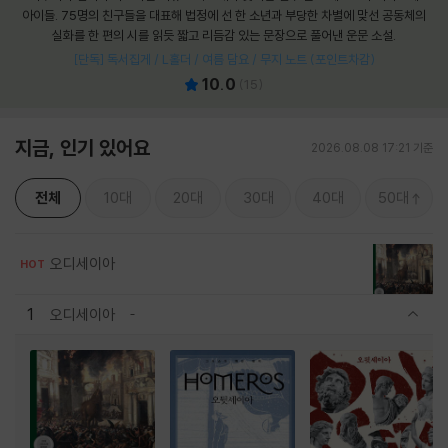
아이들. 75명의 친구들을 대표해 법정에 선 한 소년과 부당한 차별에 맞선 공동체의
실화를 한 편의 시를 읽듯 짧고 리듬감 있는 문장으로 풀어낸 운문 소설.
[단독] 독서집게 / L홀더 / 여름 담요 / 무지 노트 (포인트차감)
10.0
(
15
)
지금, 인기 있어요
2026.08.08 17:21 기준
전체
10대
20대
30대
40대
50대
오디세이아
HOT
1
오디세이아
관련상품 보이기/감축