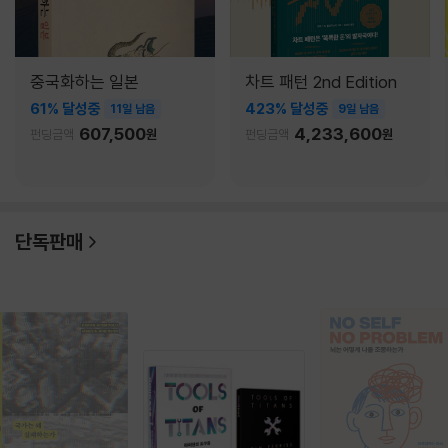
중국화하는 일본
차트 패턴 2nd Edition
61% 달성중
423% 달성중
11일 남음
9일 남음
607,500
4,233,600
펀딩금액
원
펀딩금액
원
단독판매