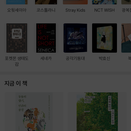
오뒷세이아
코스톨라니
Stray Kids
NCT WISH
광복
포켓몬 생태도
세네카
공각기동대
박효신
감
지금 이 책