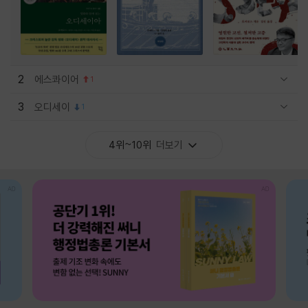
2
에스콰이어
1
관련상품 보이기/감축
3
오디세이
1
관련상품 보이기/감축
4위~10위
더보기