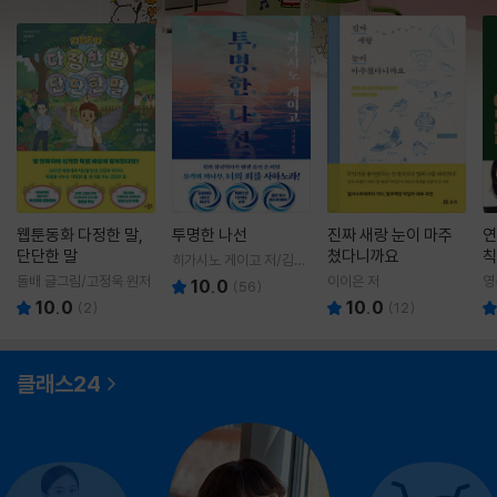
웹툰동화 다정한 말,
투명한 나선
진짜 새랑 눈이 마주
연
단단한 말
쳤다니까요
칙
히가시노 게이고 저/김선
영 역
돌배 글그림/고정욱 원저
이이은 저
영
10.0
(
56
)
10.0
10.0
(
2
)
(
12
)
클래스24