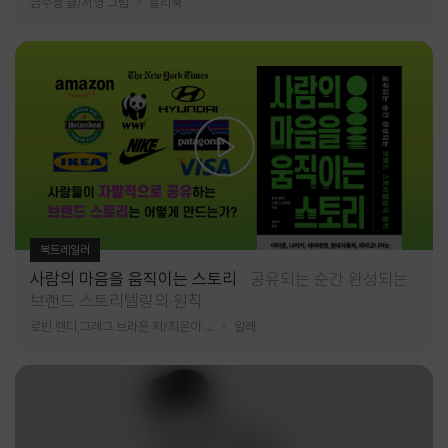
금수정 글/서영 그림
찰리북
북트레일러
사람의 마음을 움직이는 스토리
공유되는 순간 완성되는
브랜드 스토리텔링의 원칙
로빈 랜디,그레그 브라운 저/최은아 역
알레