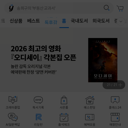
어린이
벤트
신상품
베스트
독후감
홈
국내도서
외국도서
중고샵
웰컴메뉴 모두보기
어린이
1
/
21
크레마클럽
독서기록
사은품
예스펀딩
클래스24
AI일문백답
리딩런
출석체크
혜택모음
매장안내