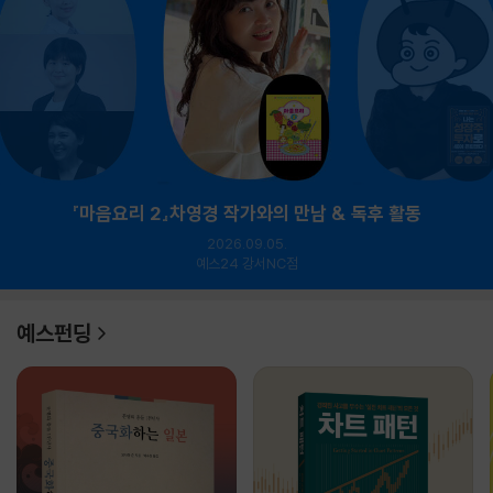
『마음요리 2』차영경 작가와의 만남 & 독후 활동
2026.09.05.
예스24 강서NC점
예스펀딩