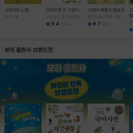
고양이의 노래
100만 번 산 고양이
고양이 해결사 깜냥 9
고
활
이미나 글
사노 요코 글,그림/김난주
홍민정 글/김재희 그림
렇
역
이
9.4
9.7
(
124
)
(
60
)
보리 출판사 브랜드전