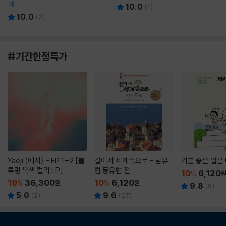
께
10.0
(
1
)
10.0
(
2
)
#기간한정특가
Yaeji (예지) - EP 1+2 [불
걸어서 세계속으로 - 남유
기분 좋은 일은
투명 옥색 컬러 LP]
럽 동유럽 편
10
6,120
%
19
36,300
10
6,120
%
원
%
원
9.8
(
9
)
5.0
9.6
(
2
)
(
27
)