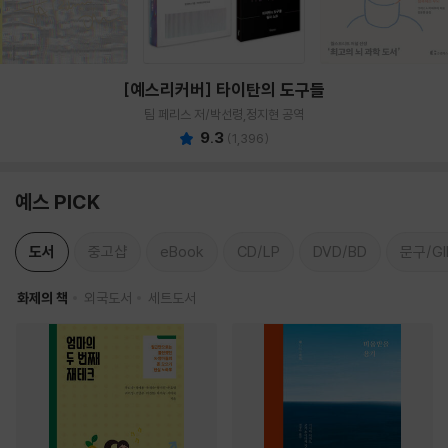
[예스리커버] 타이탄의 도구들
팀 페리스 저/박선령,정지현 공역
9.3
(
1,396
)
예스 PICK
도서
중고샵
eBook
CD/LP
DVD/BD
문구/GI
화제의 책
외국도서
세트도서