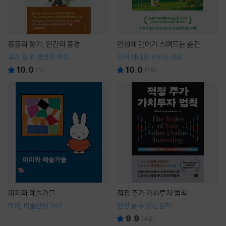
동물의 향기, 인간의 풍경
인생에 단어가 스며드는 순간
숲과 길 위 생명의 여정
단어 하나로 바뀌는 세상
10.0
10.0
(
1
)
(
16
)
미피와 예술가들
적정 주가 가치투자 법칙
미피, 미술관에 가다
평생 쓸 수 있는 원칙
9.9
(
42
)