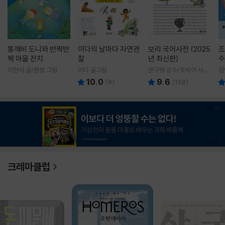
똥깨비 도니와 반짝반
이다의 날마다 자연관
보리 국어사전 (2025
조
짝 마을 잔치
찰
년 최신판)
수
이현아 글/핸짱 그림
이다 글그림
윤구병 감수/토박이 사전
정
편찬실 편
10.0
9.6
(
9
)
(
158
)
1
/
3
크레마클럽