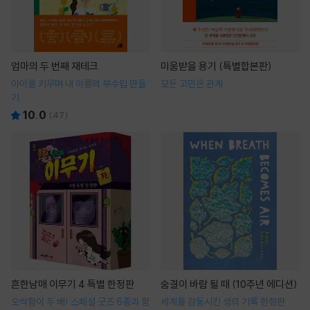
엄마의 두 번째 재테크
미움받을 용기 (특별합본판)
아이를 키우며 내 이름의 부수입 만들
모든 고민은 관계
기
10.0
(
47
)
흔한남매 이무기 4 특별 한정판
숨결이 바람 될 때 (10주년 에디션)
오싹함이 두 배! 스페셜 굿즈 6종과 함
세계를 감동시킨 생의 기록 한정판