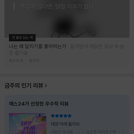
즐겁지 않다면, 달릴 이유가 없다
한 줄로 읽는 책
나는 왜 달리기를 좋아하는가
달리면서 깨달은 일상 속 숨
은 즐거움
방구석 저
방구석
금주의 인기 리뷰
예스24가 선정한 우수작 리뷰
리뷰 총점
태양 아래 올리브
#협찬 #서평 ＞＞ 김초엽 작가의 신작 ＜＜