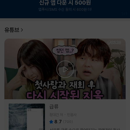
신규 앱 다운 시 500원
앱푸시/SMS 수신 동의 시 600원 더!
1
/
6
유튜브
급류
정대건 저
민음사
8.7
(
700
)