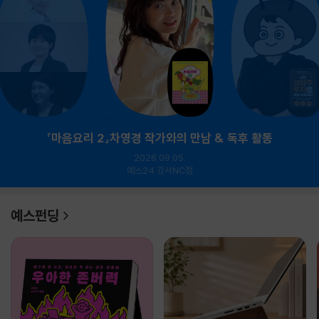
『마음요리 2』차영경 작가와의 만남 & 독후 활동
2026.09.05.
예스24 강서NC점
예스펀딩