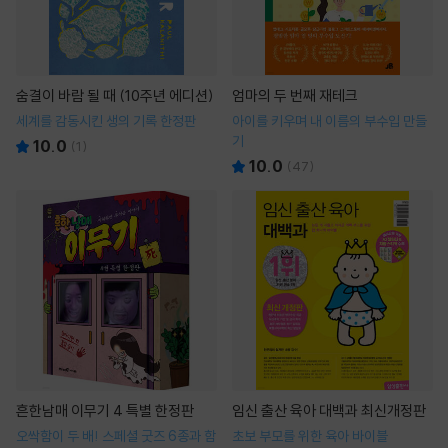
숨결이 바람 될 때 (10주년 에디션)
엄마의 두 번째 재테크
세계를 감동시킨 생의 기록 한정판
아이를 키우며 내 이름의 부수입 만들
기
10.0
(
1
)
10.0
(
47
)
흔한남매 이무기 4 특별 한정판
임신 출산 육아 대백과 최신개정판
오싹함이 두 배! 스페셜 굿즈 6종과 함
초보 부모를 위한 육아 바이블