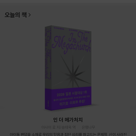
오늘의 책
인 더 메가처치
아사이 료 저/송태욱 역
은행나무
아이돌 팬덤을 소재로 우리의 믿음과 집단 심리를 파고드는 문제작. 신이 사라진