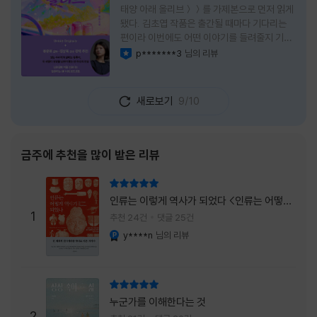
태양 아래 올리브＞＞를 가제본으로 먼저 읽게
됐다. 김초엽 작품은 출간될 때마다 기다리는
편이라 이번에도 어떤 이야기를 들려줄지 기대
가 컸다. 스포일러 없이 읽는 것이 가장 재미있
p*******3
님의 리뷰
이달의 사락
는 소설이라는 이야기를 들었기에 아무 정보도
찾아보지 않고 책을 펼쳤다. 지금 생각해 보면
그 선택이 정말 잘한 일이었다. 첫 장부터 평범
새로보기
9/10
하지 않았다. 사라진 누군가에게 보내는 메일로
시작되는 이야기는 곧바로 궁금증을 만든다. 오
래전 헤어진 친구가 다시 만나게 되고, 과거의
흔적을 따라 낯선 나라를 여행하게 된다는 설정
금주에 추천을 많이 받은 리뷰
이 무더운 여름을 벗어나는 피서처럼 흥미롭기
만 하다. 처음에는 단순한 추적 이야기인 줄 알
리뷰 총점
았는데, 읽을수록 전혀 다른 방향으로 흘러간
인류는 이렇게 역사가 되었다 <인류는 어떻게
다. '왜 이런 일이 벌어졌을까?', '이 사람이 정
1
역사가 되었나>
추천 24건
댓글 25건
말 믿어도
y****n
님의 리뷰
YES마니아 : 플래티넘
리뷰 총점
누군가를 이해한다는 것
2