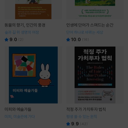
동물의 향기, 인간의 풍경
인생에 단어가 스며드는 순간
숲과 길 위 생명의 여정
단어 하나로 바뀌는 세상
9.0
10.0
(
2
)
(
16
)
미피와 예술가들
적정 주가 가치투자 법칙
미피, 미술관에 가다
평생 쓸 수 있는 원칙
9.9
(
42
)