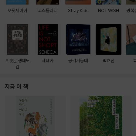
오뒷세이아
코스톨라니
Stray Kids
NCT WISH
광복
포켓몬 생태도
세네카
공각기동대
박효신
감
지금 이 책