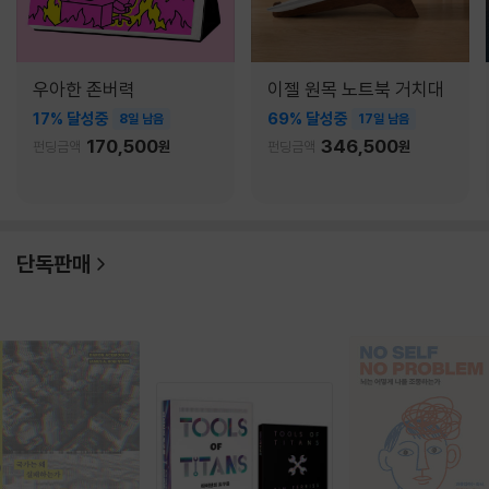
우아한 존버력
이젤 원목 노트북 거치대
17% 달성중
69% 달성중
8일 남음
17일 남음
170,500
346,500
펀딩금액
원
펀딩금액
원
단독판매