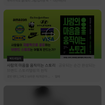
누카가 미오 글/토티 그림/김지영 역
다산어린이
북트레일러
사람의 마음을 움직이는 스토리
공유되는 순간 완성되는
브랜드 스토리텔링의 원칙
로빈 랜디,그레그 브라운 저/최은아 역
알레