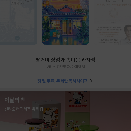
땅거미 상점가 속마음 과자점
구리스 히요코 저/마미영 역
첫 달 무료, 무제한 독서라이프
이달의 책
산리오캐릭터즈 유리컵