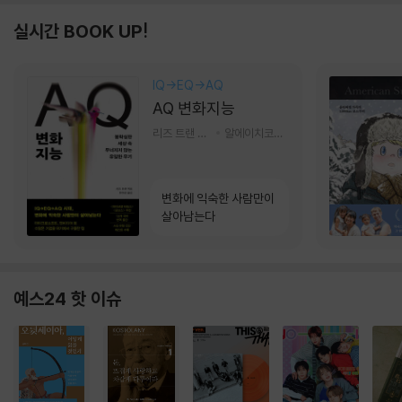
실시간 BOOK UP!
IQ→EQ→AQ
AQ 변화지능
리즈 트랜 저/한미선 역
알에이치코리아(RHK)
변화에 익숙한 사람만이
살아남는다
예스24 핫 이슈