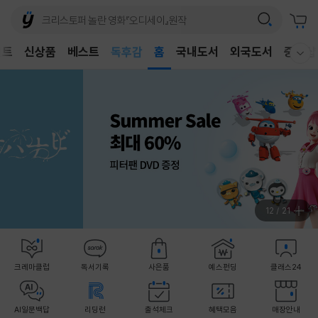
어린이
벤트
신상품
베스트
독후감
홈
국내도서
외국도서
중고샵
웰컴메뉴 모두보기
어린이
13
/
21
크레마클럽
독서기록
사은품
예스펀딩
클래스24
AI일문백답
리딩런
출석체크
혜택모음
매장안내