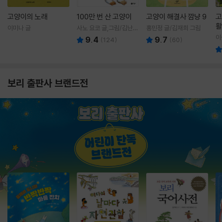
고양이의 노래
100만 번 산 고양이
고양이 해결사 깜냥 9
고
활
이미나 글
사노 요코 글,그림/김난주
홍민정 글/김재희 그림
렇
역
이
9.4
9.7
(
124
)
(
60
)
보리 출판사 브랜드전