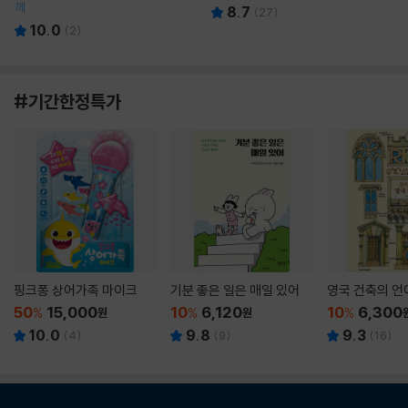
께
8.7
(
27
)
10.0
(
2
)
#기간한정특가
핑크퐁 상어가족 마이크
기분 좋은 일은 매일 있어
영국 건축의 언
50
15,000
10
6,120
10
6,300
%
원
%
원
%
10.0
9.8
9.3
(
4
)
(
9
)
(
16
)