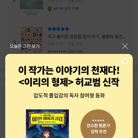
추천 21건
댓글 20건
a***i
님의 리뷰
YES마니아 : 로얄
리뷰 총점
작고 즐거운 경험을 많이 하기, 불행과 불안을
3
회피하지 말기, 그리고 좋은 사람을 많이 만나
추천 17건
댓글 17건
닫기
오늘은 그만 보기
기.
h*******1
님의 리뷰
공지
26년 NBCI 수상 안내
2026-08-01
로그인
최근 본 상품
주문/배송
고객센터 1544-3800
티켓 1544-6399
중고샵 1566-4295
eBook 1:1문의/채팅상담
예스이십사(주) 사업자 정보
이용약관
개인정보처리방침
청소년보호정책