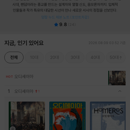
시대, 팬덤이라는 종교를 만드는 설계자와 열혈 신도, 음모론자까지. 입체적
인물들과 작가 특유의 대담한 시선이 만나 새로운 서사의 정점을 선보인다.
양장 누드 제본 노트 (포인트차감)
9.8
(
24
)
지금, 인기 있어요
2026.08.09 03:52 기준
전체
10대
20대
30대
40대
50대
오디세이아
HOT
1
오디세이아
1
관련상품 보이기/감축