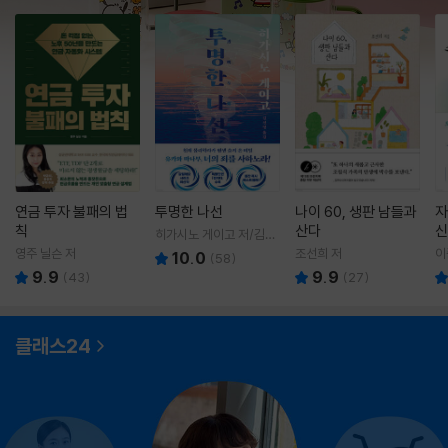
연금 투자 불패의 법
투명한 나선
나이 60, 생판 남들과
자
칙
산다
신
히가시노 게이고 저/김선
영 역
영주 닐슨 저
조선희 저
이
10.0
(
58
)
9.9
9.9
(
43
)
(
27
)
클래스24