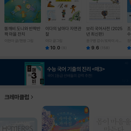
똥깨비 도니와 반짝반
이다의 날마다 자연관
보리 국어사전 (2025
조
짝 마을 잔치
찰
년 최신판)
수
이현아 글/핸짱 그림
이다 글그림
윤구병 감수/토박이 사전
정
편찬실 편
10.0
9.6
(
9
)
(
158
)
1
/
3
크레마클럽