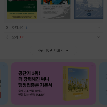
2
오디세이
1
관련상품 보이기/감축
3
요리
2
관련상품 보이기/감축
4위~10위
더보기