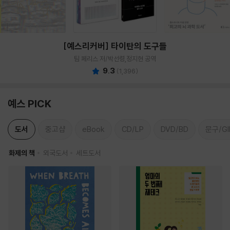
[예스리커버] 타이탄의 도구들
팀 페리스 저/박선령,정지현 공역
9.3
(
1,396
)
예스 PICK
도서
중고샵
eBook
CD/LP
DVD/BD
문구/GI
화제의 책
외국도서
세트도서