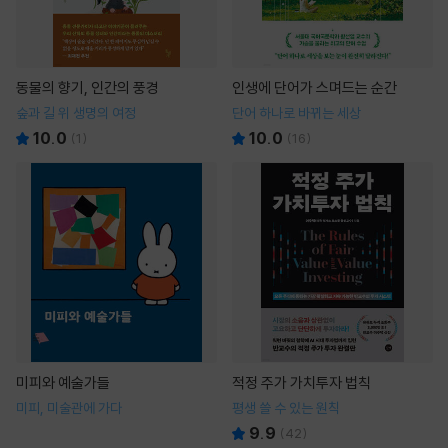
동물의 향기, 인간의 풍경
인생에 단어가 스며드는 순간
숲과 길 위 생명의 여정
단어 하나로 바뀌는 세상
10.0
10.0
(
1
)
(
16
)
미피와 예술가들
적정 주가 가치투자 법칙
미피, 미술관에 가다
평생 쓸 수 있는 원칙
9.9
(
42
)