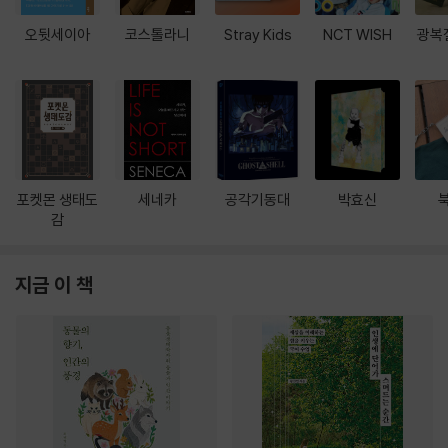
오뒷세이아
코스톨라니
Stray Kids
NCT WISH
광복
포켓몬 생태도
세네카
공각기동대
박효신
감
지금 이 책