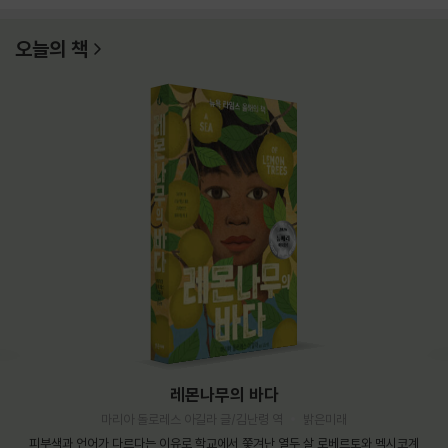
오늘의 책
레몬나무의 바다
마리아 돌로레스 아길라 글/김난령 역
밝은미래
피부색과 언어가 다르다는 이유로 학교에서 쫓겨난 열두 살 로베르토와 멕시코계