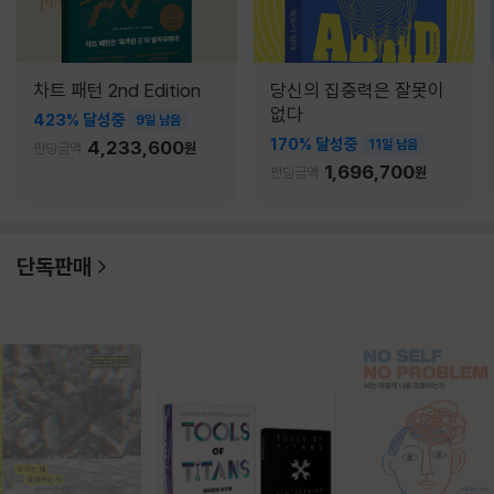
차트 패턴 2nd Edition
당신의 집중력은 잘못이
없다
423% 달성중
9일 남음
170% 달성중
4,233,600
11일 남음
펀딩금액
원
1,696,700
펀딩금액
원
단독판매