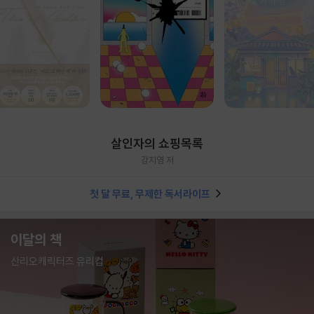
살인자의 쇼핑목록
강지영 저
첫 달 무료, 무제한 독서라이프
이달의 책
산리오캐릭터즈 유리컵