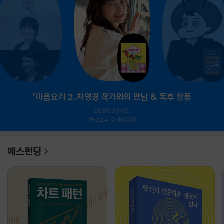
『마음요리 2』차영경 작가와의 만남 & 독후 활동
2026.09.05.
예스24 강서NC점
예스펀딩