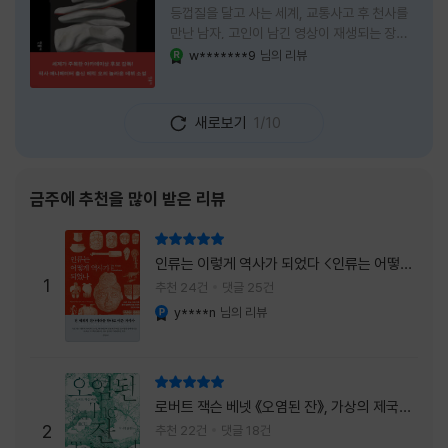
등껍질을 달고 사는 세계, 교통사고 후 천사를
만난 남자, 고인이 남긴 영상이 재생되는 장례
식장에서 똥을 싼 개. 이 책에는 몇 줄만 읽어도
w*******9
님의 리뷰
YES마니아 : 로얄
그다음 장면이 궁금해지는 이야기들이 가득하
다. 한 편만 읽고 덮으려 했는데, 다음 이야기로
넘어가 있었다. 소설을 읽으면서 잘 만든 단편
새로보기
1/10
애니메이션 여러 편을 차례로 보는 기분이 들었
다. (이건 저자가 픽사 애니메이터라는 소개 글
을 봐서 더 그렇게 생각했을 수도 있다.) 장면은
선명하게 그려졌고, 한 편이 끝날 때마다 질문
금주에 추천을 많이 받은 리뷰
이 뒤따라왔다. 감출 수 없는 세계는 더 다정할
까 「등껍질」의 세계에서 사람들은 저마다 다른
리뷰 총점
등껍질을 달고 살아간다. 몸의 일부이면서 한
인류는 이렇게 역사가 되었다 <인류는 어떻게
사람을 표현하는 수단
1
역사가 되었나>
추천 24건
댓글 25건
y****n
님의 리뷰
YES마니아 : 플래티넘
리뷰 총점
로버트 잭슨 베넷 《오염된 잔》, 가상의 제국이
주는 실감과 미스터리 사건의 치밀함이 이루어
2
추천 22건
댓글 18건