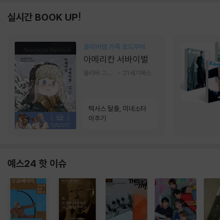
실시간 BOOK UP!
올리버쌤 가족 로드무비
아메리칸 서바이벌
올리버 그랜트,정다운 저
21세기북스
텍사스 탈출, 미네소타
이주기
예스24 핫 이슈