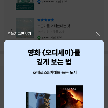
내는 최상의 시너지...
k******i
님의 리뷰
YES마니아 : 플래티넘
리뷰 총점
누군가를 이해한다는 것
3
추천 21건
댓글 20건
닫기
오늘은 그만 보기
a***i
님의 리뷰
YES마니아 : 로얄
공지
8월 신용카드 무이자할부 안내
2026-08-01
로그인
최근 본 상품
주문/배송
고객센터 1544-3800
티켓 1544-6399
중고샵 1566-4295
eBook 1:1문의/채팅상담
예스이십사(주) 사업자 정보
이용약관
개인정보처리방침
청소년보호정책