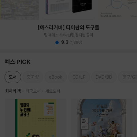
[예스리커버] 타이탄의 도구들
팀 페리스 저/박선령,정지현 공역
9.3
(
1,396
)
예스 PICK
도서
중고샵
eBook
CD/LP
DVD/BD
문구/GI
화제의 책
외국도서
세트도서