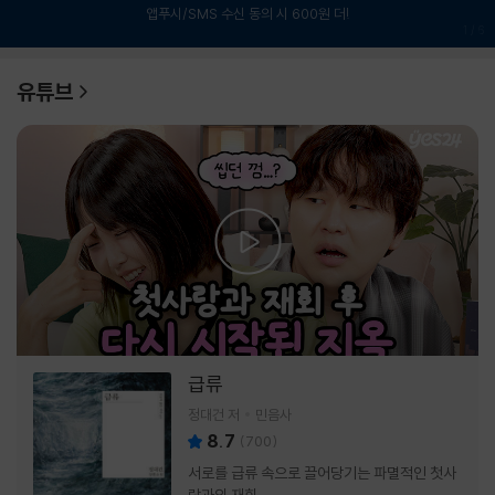
앱푸시/SMS 수신 동의 시 600원 더!
1
/
6
유튜브
급류
정대건 저
민음사
8.7
(
700
)
서로를 급류 속으로 끌어당기는 파멸적인 첫사