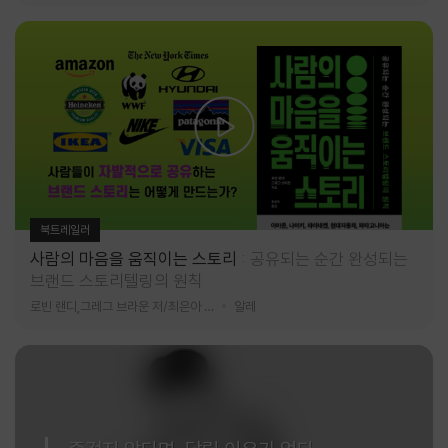
북트레일러
사람의 마음을 움직이는 스토리
공유되는 순간 완성되는
브랜드 스토리텔링의 원칙
로빈 랜디,그레그 브라운 저/최은아 역
알레