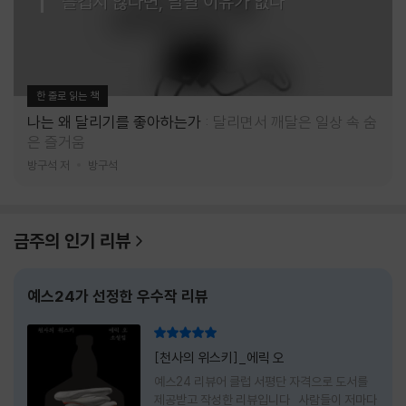
즐겁지 않다면, 달릴 이유가 없다
한 줄로 읽는 책
나는 왜 달리기를 좋아하는가
달리면서 깨달은 일상 속 숨
은 즐거움
방구석 저
방구석
금주의 인기 리뷰
예스24가 선정한 우수작 리뷰
리뷰 총점
[천사의 위스키]_에릭 오
예스24 리뷰어 클럽 서평단 자격으로 도서를
제공받고 작성한 리뷰입니다 사람들이 저마다