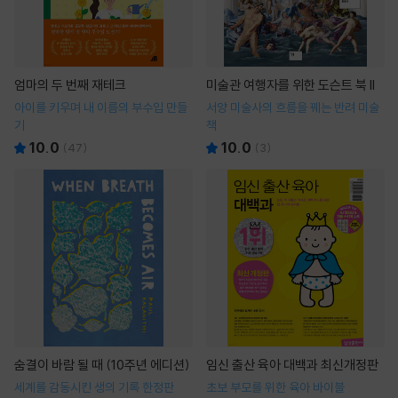
엄마의 두 번째 재테크
미술관 여행자를 위한 도슨트 북 II
아이를 키우며 내 이름의 부수입 만들
서양 미술사의 흐름을 꿰는 반려 미술
기
책
10.0
10.0
(
47
)
(
3
)
숨결이 바람 될 때 (10주년 에디션)
임신 출산 육아 대백과 최신개정판
세계를 감동시킨 생의 기록 한정판
초보 부모를 위한 육아 바이블