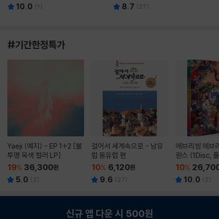
10.0
8.7
(
1
)
(
27
)
#기간한정특가
Yaeji (예지) - EP 1+2 [불
걸어서 세계속으로 - 남유
에브리씽 에브리
투명 옥색 컬러 LP]
럽 동유럽 편
원스 (1Disc,
판) : 블루레이
19
36,300
10
6,120
10
26,70
%
원
%
원
%
5.0
9.6
10.0
(
2
)
(
27
)
(
2
)
신규 앱 다운 시 500원