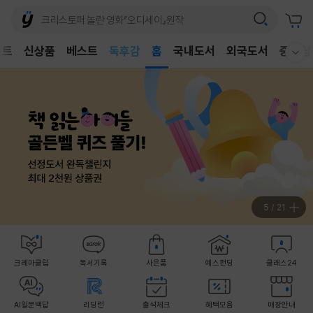
어린이
독후감
벤트
신상품
베스트
홈
국내도서
외국도서
중고샵
웰컴메뉴 모두보기
어린이
6
/
21
크레마클럽
독서기록
사은품
예스펀딩
클래스24
AI일문백답
리딩런
출석체크
혜택모음
매장안내