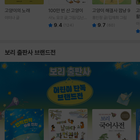
고양이의 노래
100만 번 산 고양이
고양이 해결사 깜냥 9
고
활
이미나 글
사노 요코 글,그림/김난주
홍민정 글/김재희 그림
렇
역
이
9.4
9.7
(
124
)
(
60
)
보리 출판사 브랜드전