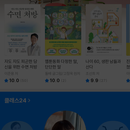
자도 자도 피곤한 당
웹툰동화 다정한 말,
나이 60, 생판 남들과
진
신을 위한 수면 처방
단단한 말
산다
쳤
이준용 저
돌배 글그림/고정욱 원저
조선희 저
이
10.0
10.0
9.9
(
50
)
(
2
)
(
27
)
클래스24