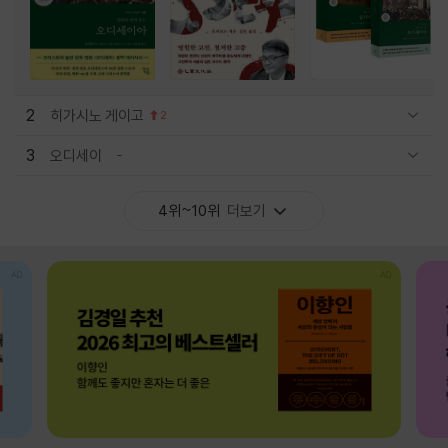
2
히가시노 게이고
2
관련상품 보이기/감축
3
오디세이
관련상품 보이기/감축
4위~10위
더보기