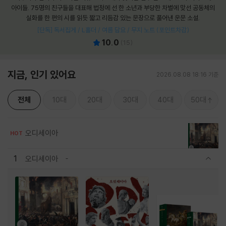
아이들. 75명의 친구들을 대표해 법정에 선 한 소년과 부당한 차별에 맞선 공동체의
실화를 한 편의 시를 읽듯 짧고 리듬감 있는 문장으로 풀어낸 운문 소설.
[단독] 독서집게 / L홀더 / 여름 담요 / 무지 노트 (포인트차감)
10.0
(
15
)
지금, 인기 있어요
2026.08.08 18:16 기준
전체
10대
20대
30대
40대
50대
오디세이아
HOT
1
오디세이아
관련상품 보이기/감축