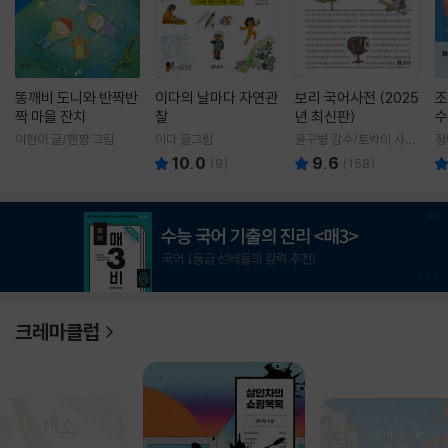
똥깨비 도니와 반짝반
이다의 날마다 자연관
보리 국어사전 (2025
조
짝 마을 잔치
찰
년 최신판)
수
이현아 글/핸짱 그림
이다 글그림
윤구병 감수/토박이 사전
정
편찬실 편
10.0
9.6
(
9
)
(
158
)
1
/
3
크레마클럽