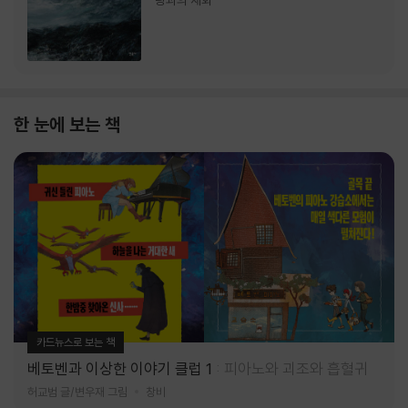
랑과의 재회
한 눈에 보는 책
카드뉴스로 보는 책
베토벤과 이상한 이야기 클럽 1
피아노와 괴조와 흡혈귀
허교범 글/변우재 그림
창비