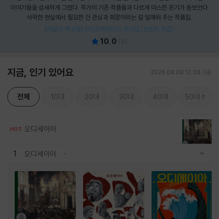
이야기들을 섬세하게 그렸다. 작가의 기존 작품들과 다르게 따스한 온기가 돋보인다.
삭막한 현실에서 필요한 건 관심과 희망이라는 걸 일깨워 주는 작품집.
[이달의 책 8월] 산리오캐릭터즈 유리컵 (포인트 차감)
10.0
(
2
)
지금, 인기 있어요
2026.08.08 12:38 기준
전체
10대
20대
30대
40대
50대
오디세이아
HOT
1
오디세이아
관련상품 보이기/감축