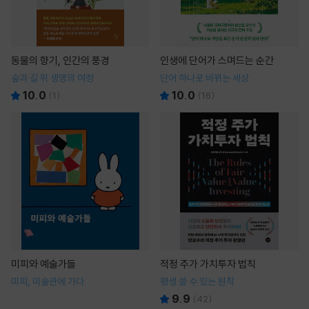
동물의 향기, 인간의 풍경
인생에 단어가 스며드는 순간
숲과 길 위 생명의 여정
단어 하나로 바뀌는 세상
10.0
10.0
(
1
)
(
16
)
미피와 예술가들
적정 주가 가치투자 법칙
미피, 미술관에 가다
평생 쓸 수 있는 원칙
9.9
(
42
)