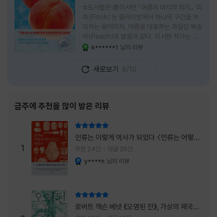
#도서협찬 📗이서현 『여름의 마지막 피치』 '피
치(Pitch)'는 클라이밍에서 하나의 구간을 의
미하는 용어이자, 여름을 대표하는 과일인 복숭
아(Peach)의 발음과 같다. 이서현 작가는 이
중의적인 제목 안에 소설이 전하고 싶은 메시지
k******1
님의 리뷰
YES마니아 : 로얄
를 아름답게 담아내고 있는 것 같다. 복숭아처
럼 가장 달콤하고 찬란한 계절인 여름. 하지만
새로보기
6/10
그 여름도 끝이 있다. 그리고 클라이밍의 피치
처럼 인생 역시 정상까지 단숨에 오를 수 없고,
한 구간씩 묵묵히 올라야 한다. 『여름의 마지막
피치』는 끝나가는 여름의 아쉬움과 새로운 계
금주에 추천을 많이 받은 리뷰
절을 향해 나아가는 마지막 한 걸음을 동시에
의미하는 제목이었다. 소설은 각자의 '여름'을
리뷰 총점
잃어버린 다섯 인물들의 이야기를 담고 있다.
인류는 이렇게 역사가 되었다 <인류는 어떻게
👧연인에게 이별을 통보받고 외모를 향한 악성
1
역사가 되었나>
추천 24건
댓글 25건
댓글로 인해 카메라 앞에 설 수 없게 된 요리 유
y****n
님의 리뷰
YES마니아 : 플래티넘
튜버
리뷰 총점
로버트 잭슨 베넷 《오염된 잔》, 가상의 제국이