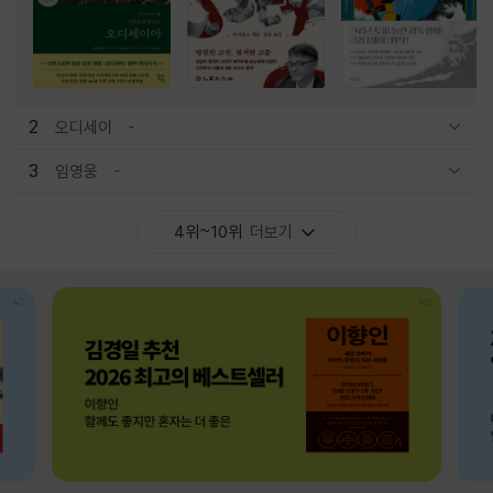
2
오디세이
관련상품 보이기/감축
3
임영웅
관련상품 보이기/감축
4위~10위
더보기