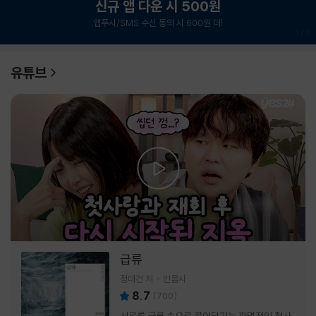
신규 앱 다운 시 500원
앱푸시/SMS 수신 동의 시 600원 더!
1
/
6
유튜브
급류
정대건 저
민음사
8.7
(
700
)