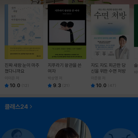
진짜 새랑 눈이 마주
지푸라기 왕관을 쓴
자도 자도 피곤한 당
슬
쳤다니까요
여자
신을 위한 수면 처방
바
영
이이은 저
박상영 저
이준용 저
10.0
9.3
10.0
(
12
)
(
21
)
(
47
)
클래스24