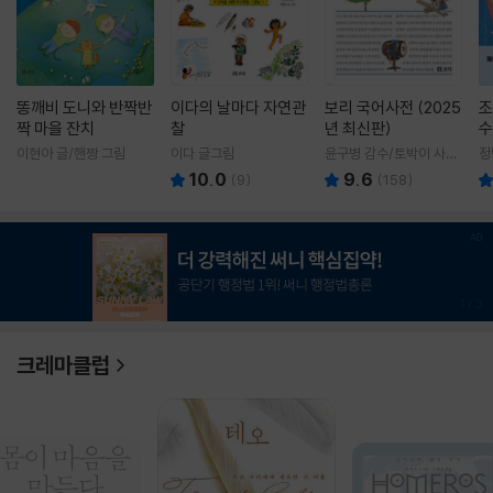
똥깨비 도니와 반짝반
이다의 날마다 자연관
보리 국어사전 (2025
조
짝 마을 잔치
찰
년 최신판)
수
이현아 글/핸짱 그림
이다 글그림
윤구병 감수/토박이 사전
정
편찬실 편
10.0
9.6
(
9
)
(
158
)
1
/
3
크레마클럽