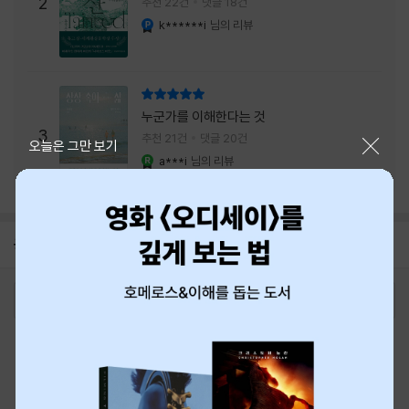
주는 실감과 미스터리 사건의 치밀함이 이루어
2
추천 22건
댓글 18건
내는 최상의 시너지...
k******i
님의 리뷰
YES마니아 : 플래티넘
리뷰 총점
누군가를 이해한다는 것
3
추천 21건
댓글 20건
닫기
오늘은 그만 보기
a***i
님의 리뷰
YES마니아 : 로얄
공지
8월 신용카드 무이자할부 안내
2026-08-01
로그인
최근 본 상품
주문/배송
고객센터 1544-3800
티켓 1544-6399
중고샵 1566-4295
eBook 1:1문의/채팅상담
예스이십사(주) 사업자 정보