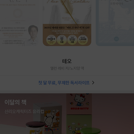
테오
앨런 레비 저/노지양 역
첫 달 무료, 무제한 독서라이프
이달의 책
산리오캐릭터즈 유리컵