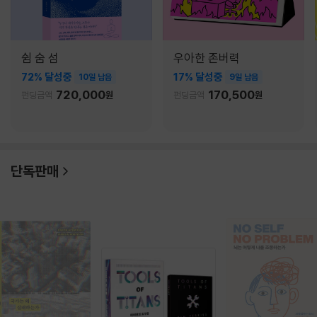
쉼 숨 섬
우아한 존버력
72% 달성중
17% 달성중
10일 남음
9일 남음
720,000
170,500
펀딩금액
원
펀딩금액
원
단독판매