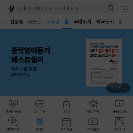
어린이
독후감
벤트
신상품
베스트
홈
국내도서
외국도서
중고샵
웰컴메뉴 모두보기
어린이
19
/
21
크레마클럽
독서기록
사은품
예스펀딩
클래스24
AI일문백답
리딩런
출석체크
혜택모음
매장안내