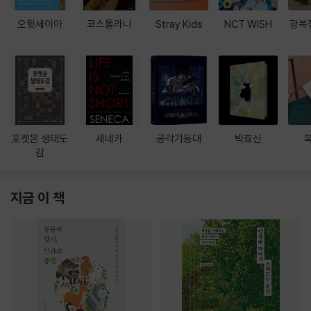
오뒷세이아
코스톨라니
Stray Kids
NCT WISH
광복
포켓몬 생태도
세네카
공각기동대
박효신
감
지금 이 책