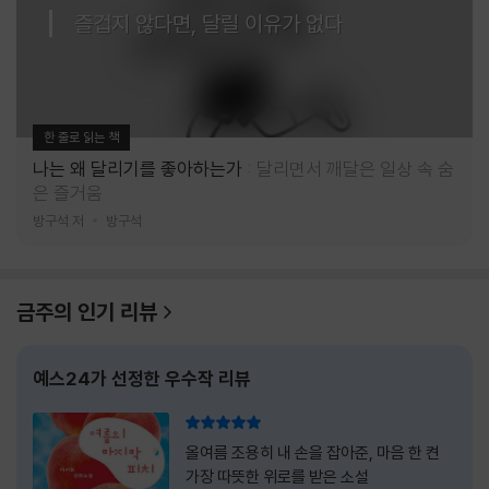
즐겁지 않다면, 달릴 이유가 없다
한 줄로 읽는 책
나는 왜 달리기를 좋아하는가
달리면서 깨달은 일상 속 숨
은 즐거움
방구석 저
방구석
금주의 인기 리뷰
예스24가 선정한 우수작 리뷰
리뷰 총점
올여름 조용히 내 손을 잡아준, 마음 한 켠
가장 따뜻한 위로를 받은 소설