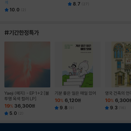
께
8.7
(
27
)
10.0
(
2
)
#기간한정특가
Yaeji (예지) - EP 1+2 [불
기분 좋은 일은 매일 있어
영국 건축의 언
투명 옥색 컬러 LP]
10
6,120
10
6,300
%
원
%
19
36,300
%
원
9.8
9.3
(
9
)
(
16
)
5.0
(
2
)