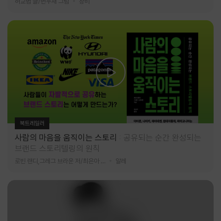
허교범 글/변우재 그림
창비
북트레일러
사람의 마음을 움직이는 스토리
공유되는 순간 완성되는
브랜드 스토리텔링의 원칙
로빈 랜디,그레그 브라운 저/최은아 역
알레