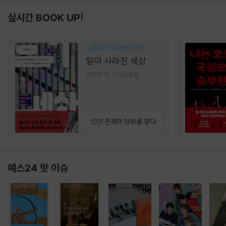
실시간 BOOK UP!
노동이 아니라면 무엇
일이 사라진 세상
이진우 저
다산초당
인간 존재의 당위를 찾다
예스24 핫 이슈