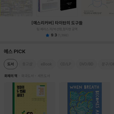
[예스리커버] 타이탄의 도구들
팀 페리스 저/박선령,정지현 공역
9.3
(
1,396
)
예스 PICK
도서
중고샵
eBook
CD/LP
DVD/BD
문구/GI
화제의 책
외국도서
세트도서