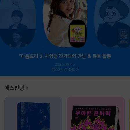
『마음요리 2』차영경 작가와의 만남 & 독후 활동
2026.09.05.
예스24 강서NC점
예스펀딩