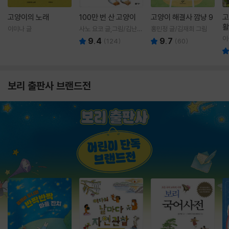
고양이의 노래
100만 번 산 고양이
고양이 해결사 깜냥 9
고
활
이미나 글
사노 요코 글,그림/김난주
홍민정 글/김재희 그림
렇
역
이
9.4
9.7
(
124
)
(
60
)
보리 출판사 브랜드전