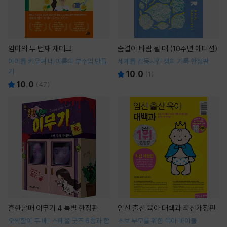
엄마의 두 번째 재테크
숨결이 바람 될 때 (10주년 에디션)
아이를 키우며 내 이름의 부수입 만들
세계를 감동시킨 생의 기록 한정판
기
10.0
(
1
)
10.0
(
47
)
흔한남매 이무기 4 특별 한정판
임신 출산 육아 대백과 최신개정판
오싹함이 두 배! 스페셜 굿즈 6종과 함
초보 부모를 위한 육아 바이블