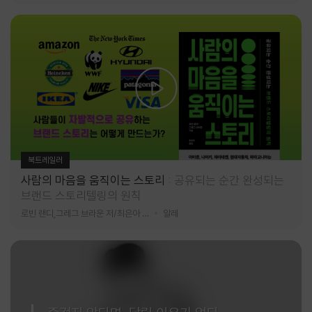
북트레일러
사람의 마음을 움직이는 스토리
공유되는 순간 완성되는
브랜드 스토리텔링의 원칙
로빈 랜디,그레그 브라운 저/최은아 역
알레