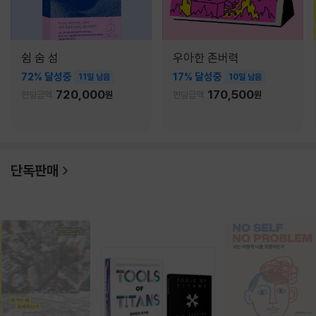
쉼 숨 섬
우아한 존버력
72% 달성중
17% 달성중
11일 남음
10일 남음
720,000
170,500
펀딩금액
원
펀딩금액
원
단독판매