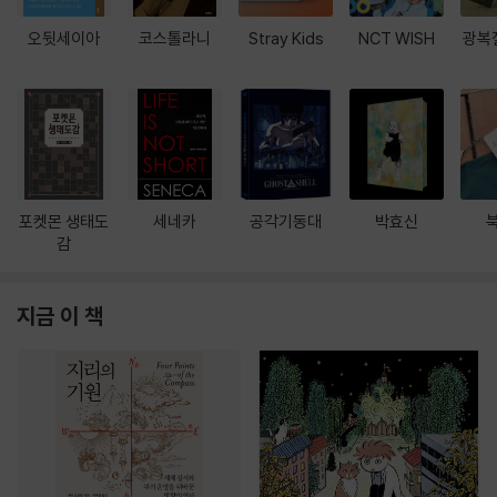
오뒷세이아
코스톨라니
Stray Kids
NCT WISH
광복
포켓몬 생태도
세네카
공각기동대
박효신
감
지금 이 책