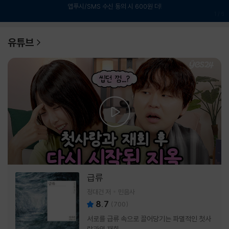
앱푸시/SMS 수신 동의 시 600원 더!
1
/
6
유튜브
급류
정대건 저
민음사
8.7
(
700
)
서로를 급류 속으로 끌어당기는 파멸적인 첫사