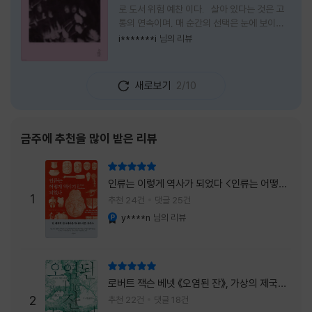
로 도서 위험 예찬 이다. 살아 있다는 것은 고
통의 연속이며, 매 순간의 선택은 눈에 보이지
않는 위험을 감수해야 한다는 것을 의미한다.
i*******i
님의 리뷰
무엇을 할 수 있을까. 무엇을 한다 한들 결국 실
패하게 될 것만 같은 삶 속에서 선뜻 무언가에
도전하고 미지의 세계로 발을 내딛기란 결코 쉬
새로보기
2/10
운 일이 아니다. 그러나 이 책을 읽다 보면 그 마
음이 조금씩 달라진다. 머리로는 아직도 '그것
을 선택해서는 안 된다'고 말하지만, 몸은 이미
내가 진실로 원했던 방향을 향해 움직이고 있을
금주에 추천을 많이 받은 리뷰
지도 모른다. 위험은 두려움의 대상이 아니라,
내가 진짜 원하는 삶으로 향하는 문 앞에 늘 함
리뷰 총점
께 서 있기 때문이다. 이 책은 프랑스의 철학
인류는 이렇게 역사가 되었다 <인류는 어떻게
자이자 정신분석가인 안 뒤푸르망
1
역사가 되었나>
추천 24건
댓글 25건
y****n
님의 리뷰
YES마니아 : 플래티넘
리뷰 총점
로버트 잭슨 베넷 《오염된 잔》, 가상의 제국이
주는 실감과 미스터리 사건의 치밀함이 이루어
2
추천 22건
댓글 18건