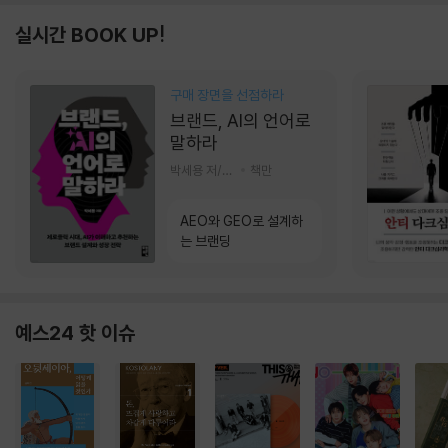
실시간 BOOK UP!
구매 장면을 선점하라
브랜드, AI의 언어로
말하라
박세용 저/정진호 그림
책만
AEO와 GEO로 설계하
는 브랜딩
예스24 핫 이슈