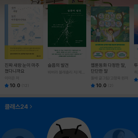
진짜 새랑 눈이 마주
슬픔의 발견
웹툰동화 다정한 말,
투
쳤다니까요
단단한 말
바버라 블래츨리 저/제효
히
영 역
영
이이은 저
돌배 글그림/고정욱 원저
10.0
10.0
(
12
)
(
2
)
클래스24