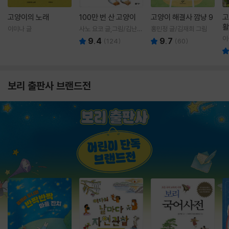
고양이의 노래
100만 번 산 고양이
고양이 해결사 깜냥 9
고
활
이미나 글
사노 요코 글,그림/김난주
홍민정 글/김재희 그림
렇
역
이
9.4
9.7
(
124
)
(
60
)
보리 출판사 브랜드전