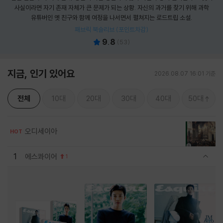
사실이라면 자기 존재 자체가 큰 문제가 되는 상황. 자신의 과거를 찾기 위해 과학
유튜버인 옛 친구와 함께 여정을 나서면서 펼쳐지는 로드트립 소설.
패브릭 북슬리브 (포인트차감)
9.8
(
53
)
지금, 인기 있어요
2026.08.07 16:01 기준
전체
10대
20대
30대
40대
50대
오디세이아
HOT
1
에스콰이어
1
관련상품 보이기/감축