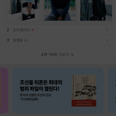
2
오디세이아
1
관련상품 보이기/감축
3
임영웅
2
관련상품 보이기/감축
4위~10위
더보기