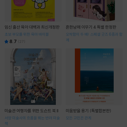
임신 출산 육아 대백과 최신개정판
흔한남매 이무기 4 특별 한정판
초보 부모를 위한 육아 바이블
오싹함이 두 배! 스페셜 굿즈 6종과 함
께
8.7
(
27
)
미술관 여행자를 위한 도슨트 북 II
미움받을 용기 (특별합본판)
서양 미술사의 흐름을 꿰는 반려 미술
모든 고민은 관계
책