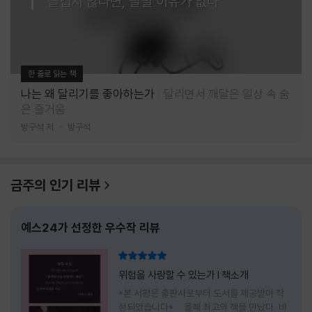
즐겁지 않다면, 달릴 이유가 없다
한 줄로 읽는 책
나는 왜 달리기를 좋아하는가
달리면서 깨달은 일상 속 숨
은 즐거움
방구석 저
방구석
금주의 인기 리뷰
예스24가 선정한 우수작 리뷰
리뷰 총점
위험을 사랑할 수 있는가 l 책소개
*본 서평은 출판사로부터 도서를 제공받아 작
성되었습니다* 올해 최고의 책을 만났다. 바