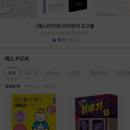
[예스리커버] 타이탄의 도구들
팀 페리스 저/박선령,정지현 공역
9.3
(
1,396
)
예스 PICK
도서
중고샵
eBook
CD/LP
DVD/BD
문구/GI
화제의 책
외국도서
세트도서