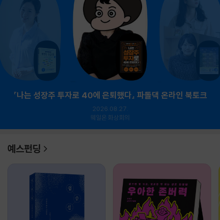
『나는 성장주 투자로 40에 은퇴했다』 파돌댁 온라인 북토크
2026.08.27.
웨일온 화상회의
예스펀딩