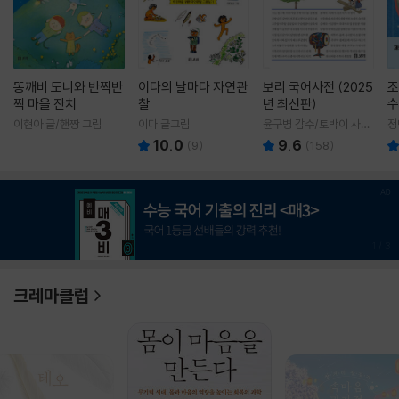
똥깨비 도니와 반짝반
이다의 날마다 자연관
보리 국어사전 (2025
조
짝 마을 잔치
찰
년 최신판)
수
이현아 글/핸짱 그림
이다 글그림
윤구병 감수/토박이 사전
정
편찬실 편
10.0
9.6
(
9
)
(
158
)
1
/
3
크레마클럽