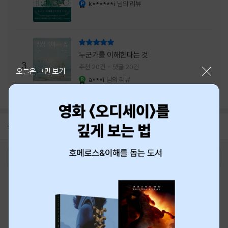
내는 최상의 시너지...
k******i
님의 리뷰
YES마니아 : 플래티넘
리뷰 총점
누군가를 이해한다는 것
3
추천 20건
댓글 20건
닫기
오늘은 그만 보기
a***i
님의 리뷰
YES마니아 : 로얄
공지
8월 신용카드 무이자할부 안내
2026-08-01
로그인
최근 본 상품
주문/배송
고객센터 1544-3800
티켓 1544-6399
중고샵 1566-4295
eBook 1:1문의/채팅상담
예스이십사(주) 사업자 정보
이용약관
개인정보처리방침
청소년보호정책