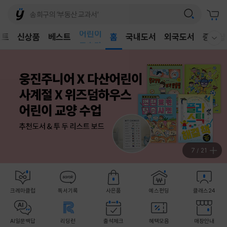
어린이
벤트
신상품
베스트
독후감
홈
국내도서
외국도서
중고샵
웰컴메뉴 모두보기
어린이
8
/
21
크레마클럽
독서기록
사은품
예스펀딩
클래스24
AI일문백답
리딩런
출석체크
혜택모음
매장안내