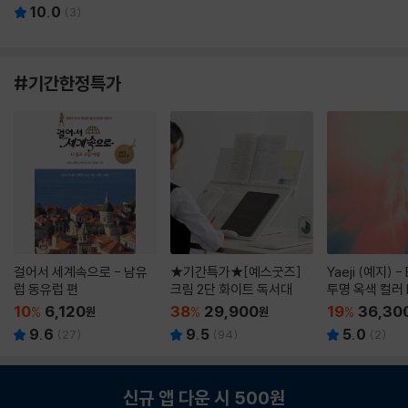
10.0
(
3
)
#기간한정특가
걸어서 세계속으로 - 남유
★기간특가★[예스굿즈]
Yaeji (예지) -
럽 동유럽 편
크림 2단 화이트 독서대
투명 옥색 컬러 
10
6,120
38
29,900
19
36,30
%
원
%
원
%
9.6
9.5
5.0
(
27
)
(
94
)
(
2
)
신규 앱 다운 시 500원