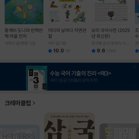
똥깨비 도니와 반짝반
이다의 날마다 자연관
보리 국어사전 (2025
조
짝 마을 잔치
찰
년 최신판)
수
이현아 글/핸짱 그림
이다 글그림
윤구병 감수/토박이 사전
정
편찬실 편
10.0
9.6
(
9
)
(
158
)
1
/
3
크레마클럽