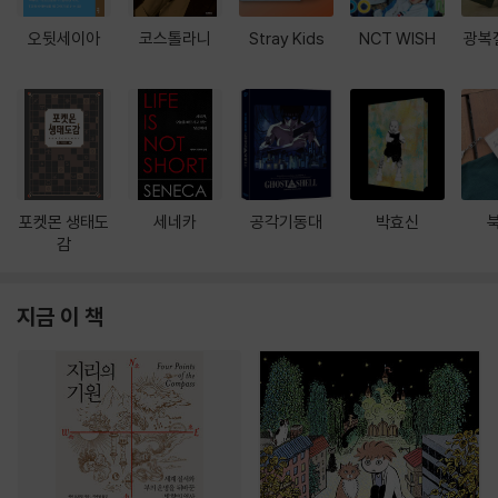
오뒷세이아
코스톨라니
Stray Kids
NCT WISH
광복
포켓몬 생태도
세네카
공각기동대
박효신
감
지금 이 책