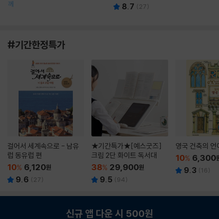
께
8.7
(
27
)
#기간한정특가
걸어서 세계속으로 - 남유
★기간특가★[예스굿즈]
영국 건축의 언
럽 동유럽 편
크림 2단 화이트 독서대
10
6,300
%
10
6,120
38
29,900
%
원
%
원
9.3
(
16
)
9.6
9.5
(
27
)
(
94
)
신규 앱 다운 시 500원