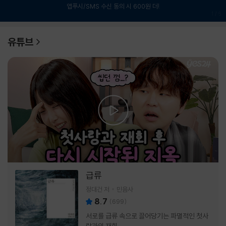
앱푸시/SMS 수신 동의 시 600원 더!
1
/
6
유튜브
급류
정대건 저
민음사
8.7
(
699
)
서로를 급류 속으로 끌어당기는 파멸적인 첫사