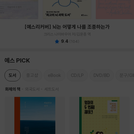
[예스리커버] 뇌는 어떻게 나를 조종하는가
크리스 나이바우어 저/김윤종 역
9.4
(
104
)
예스 PICK
도서
중고샵
eBook
CD/LP
DVD/BD
문구/GI
화제의 책
외국도서
세트도서