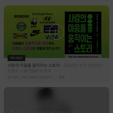
북트레일러
사람의 마음을 움직이는 스토리
공유되는 순간 완성되는
브랜드 스토리텔링의 원칙
로빈 랜디,그레그 브라운 저/최은아 역
알레