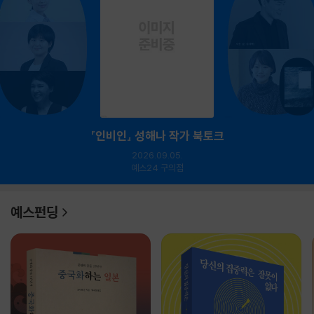
『인비인』 성해나 작가 북토크
2026.09.05.
예스24 구의점
예스펀딩