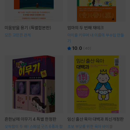
미움받을 용기 (특별합본판)
엄마의 두 번째 재테크
모든 고민은 관계
아이를 키우며 내 이름의 부수입 만들
기
10.0
(
40
)
흔한남매 이무기 4 특별 한정판
임신 출산 육아 대백과 최신개정판
오싹함이 두 배! 스페셜 굿즈 6종과 함
초보 부모를 위한 육아 바이블