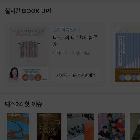
실시간 BOOK UP!
관계 회복 말하기
나는 왜 네 말이 힘들
까
박재연 저
한빛라이프
박재연 대표작 전면개정
예스24 핫 이슈