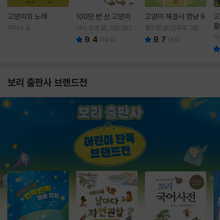
고양이의 노래
100만 번 산 고양이
고양이 해결사 깜냥 9
고
활
이미나 글
사노 요코 글,그림/김난주
홍민정 글/김재희 그림
렇
역
이
9.4
9.7
(
124
)
(
59
)
보리 출판사 브랜드전