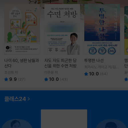
나이 60, 생판 남들과
자도 자도 피곤한 당
투명한 나선
웹
산다
신을 위한 수면 처방
단
히가시노 게이고 저/김선
영 역
조선희 저
이준용 저
돌
10.0
(
54
)
9.9
10.0
(
27
)
(
43
)
클래스24