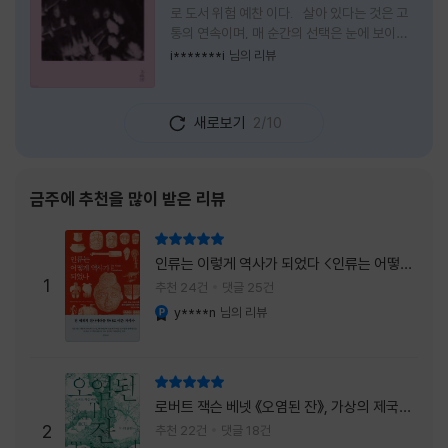
로 도서 위험 예찬 이다. 살아 있다는 것은 고
통의 연속이며, 매 순간의 선택은 눈에 보이지
않는 위험을 감수해야 한다는 것을 의미한다.
i*******i
님의 리뷰
무엇을 할 수 있을까. 무엇을 한다 한들 결국 실
패하게 될 것만 같은 삶 속에서 선뜻 무언가에
도전하고 미지의 세계로 발을 내딛기란 결코 쉬
새로보기
2/10
운 일이 아니다. 그러나 이 책을 읽다 보면 그 마
음이 조금씩 달라진다. 머리로는 아직도 '그것
을 선택해서는 안 된다'고 말하지만, 몸은 이미
내가 진실로 원했던 방향을 향해 움직이고 있을
금주에 추천을 많이 받은 리뷰
지도 모른다. 위험은 두려움의 대상이 아니라,
내가 진짜 원하는 삶으로 향하는 문 앞에 늘 함
리뷰 총점
께 서 있기 때문이다. 이 책은 프랑스의 철학
인류는 이렇게 역사가 되었다 <인류는 어떻게
자이자 정신분석가인 안 뒤푸르망
1
역사가 되었나>
추천 24건
댓글 25건
y****n
님의 리뷰
YES마니아 : 플래티넘
리뷰 총점
로버트 잭슨 베넷 《오염된 잔》, 가상의 제국이
주는 실감과 미스터리 사건의 치밀함이 이루어
2
추천 22건
댓글 18건