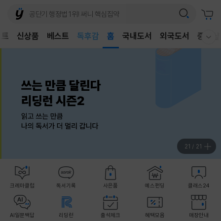
어린이
독후감
벤트
신상품
베스트
홈
국내도서
외국도서
중고샵
웰컴메뉴 모두보기
어린이
1
/
21
크레마클럽
독서기록
사은품
예스펀딩
클래스24
AI일문백답
리딩런
출석체크
혜택모음
매장안내