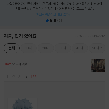
사실이라면 자기 존재 자체가 큰 문제가 되는 상황. 자신의 과거를 찾기 위해 과학
유튜버인 옛 친구와 함께 여정을 나서면서 펼쳐지는 로드트립 소설.
패브릭 북슬리브 (포인트차감)
9.8
(
53
)
지금, 인기 있어요
2026.08.06 14:57 기준
전체
10대
20대
30대
40대
50대
오디세이아
HOT
1
긴토키 룩업
23
관련상품 보이기/감축