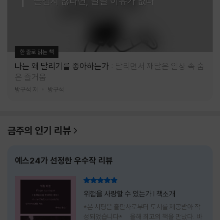
즐겁지 않다면, 달릴 이유가 없다
한 줄로 읽는 책
나는 왜 달리기를 좋아하는가
달리면서 깨달은 일상 속 숨
은 즐거움
방구석 저
방구석
금주의 인기 리뷰
예스24가 선정한 우수작 리뷰
리뷰 총점
위험을 사랑할 수 있는가 l 책소개
*본 서평은 출판사로부터 도서를 제공받아 작
성되었습니다* 올해 최고의 책을 만났다. 바