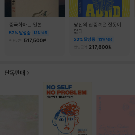
중국화하는 일본
당신의 집중력은 잘못이
없다
52% 달성중
13일 남음
22% 달성중
517,500
13일 남음
펀딩금액
원
217,800
펀딩금액
원
단독판매