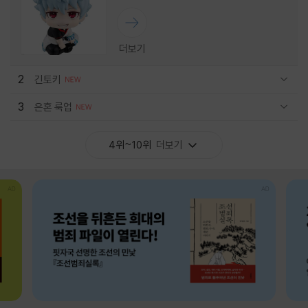
더보기
2
긴토키
관련상품 보이기/감축
3
은혼 룩업
관련상품 보이기/감축
4위~10위
더보기