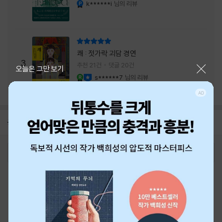
내는 최상의 시너지...
k******i
님의 리뷰
YES마니아 : 플래티넘
리뷰 총점
쾌 : 젓가락 괴담 경연
3
추천 21건
댓글 20건
닫기
오늘은 그만 보기
s******7
님의 리뷰
YES마니아 : 로얄
이달의 사락
공지
26년 NBCI 수상 안내
2026-08-01
로그인
최근 본 상품
주문/배송
고객센터 1544-3800
티켓 1544-6399
중고샵 1566-4295
eBook 1:1문의/채팅상담
예스이십사(주) 사업자 정보
이용약관
개인정보처리방침
청소년보호정책