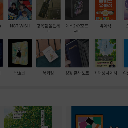
s
NCT WISH
광복절 볼펜세
예스24X모트
유아식
트
모트
대
박효신
북키링
성경 필사 노트
최태성 세계사
여