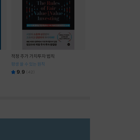
적정 주가 가치투자 법칙
평생 쓸 수 있는 원칙
9.9
(
42
)