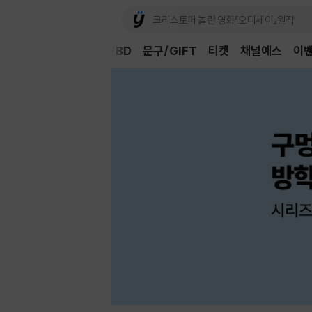
Book
CD/LP
DVD/BD
문구/GIFT
티켓
채널예스
이