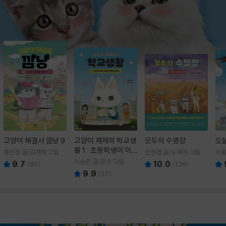
고양이 해결사 깜냥 9
고양이 제제의 학교생
모두의 수영장
오
활 1 : 초등학생이 이
홍민정 글/김재희 그림
신현경 글/노예지 그림
서율
렇게 힘들 줄이야
이승민 글/온수 그림
9.7
10.0
(
60
)
(
126
)
9.9
(
27
)