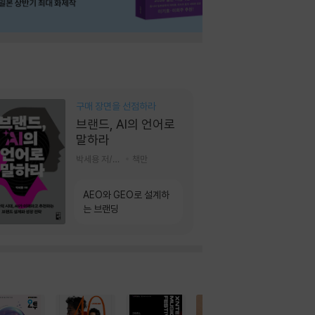
구매 장면을 선점하라
브랜드, AI의 언어로
말하라
박세용 저/정진호 그림
책만
AEO와 GEO로 설계하
는 브랜딩