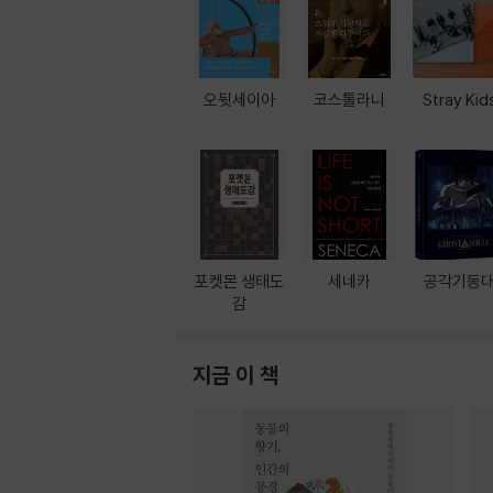
오뒷세이아
코스톨라니
Stray Kid
포켓몬 생태도
세네카
공각기동
감
지금 이 책