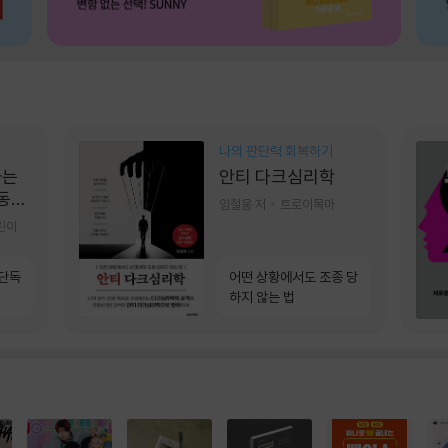
나의 판단력 회복하기
가는
안티 다크심리학
 동그
임철웅 저
트로이목마
린이
 단독
어떤 상황에서도 조종 당
하지 않는 법