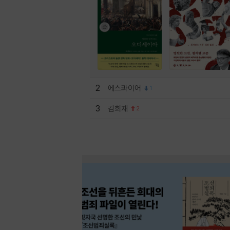
2
에스콰이어
1
3
김희재
2