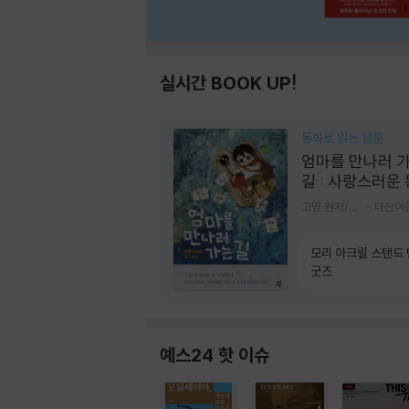
실시간 BOOK UP!
동화로 읽는 웹툰
엄마를 만나러 
길 : 사랑스러운
라미
고먕 원저/김영리 글
다산어
모리 아크릴 스탠드
굿즈
예스24 핫 이슈