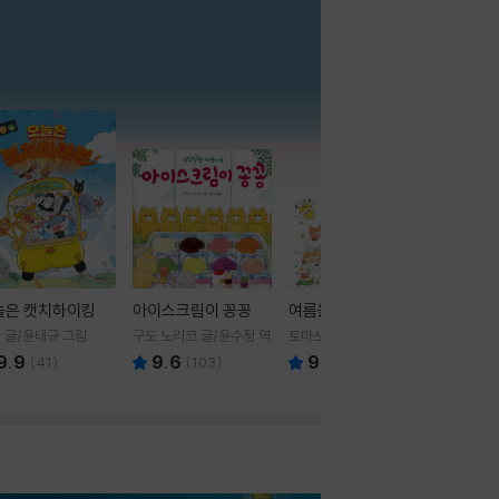
더보기
늘은 캣치하이킹
아이스크림이 꽁꽁
여름을 부탁해
 글/윤태규 그림
구도 노리코 글/윤수정 역
토마쓰리 글그림
9.9
9.6
9.8
(
41
)
(
103
)
(
24
)