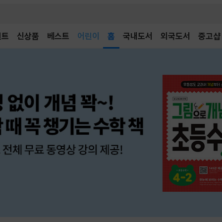
어린이
벤트
신상품
베스트
독후감
홈
국내도서
외국도서
중고샵
어린이