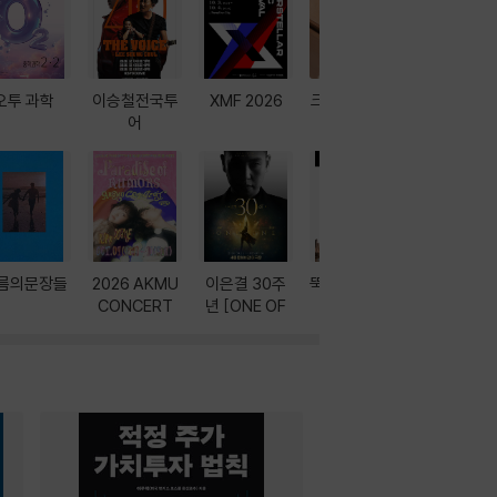
오투 과학
이승철전국투
XMF 2026
크레마 이북 리
방학에는 
어
더기
포터
름의문장들
2026 AKMU
이은결 30주
뚝딱! AI 3대장
이달의 인
CONCERT
년 [ONE OF
과
ONE]