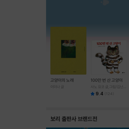
고양이의 노래
100만 번 산 고양이
이미나 글
사노 요코 글,그림/김난주
역
9.4
(
124
)
보리 출판사 브랜드전