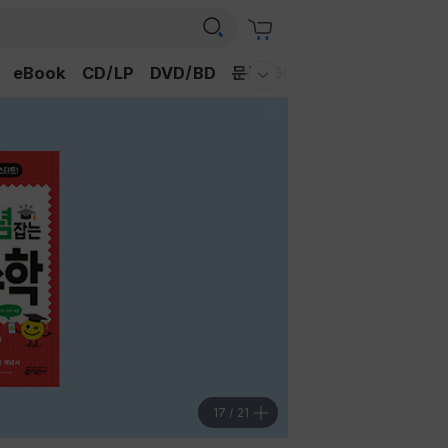
eBook
CD/LP
DVD/BD
문구/GIFT
티켓
채널예스
웰컴메뉴 모두보기
18
/
21