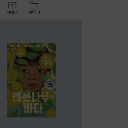
혜택모음
매장안내