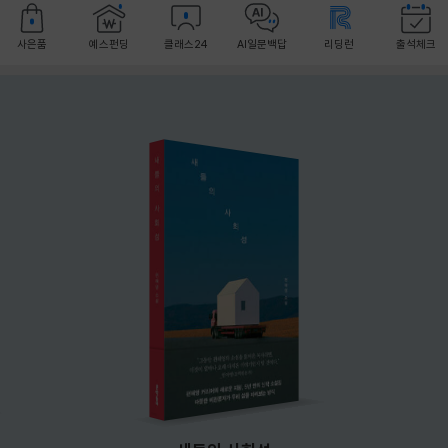
사은품
예스펀딩
클래스24
AI일문백답
리딩런
출석체크