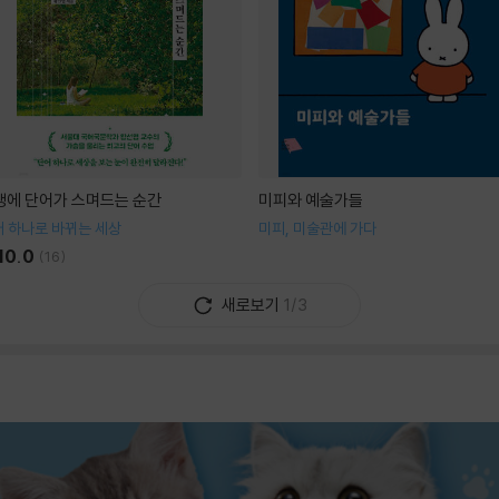
생에 단어가 스며드는 순간
미피와 예술가들
 하나로 바뀌는 세상
미피, 미술관에 가다
10.0
(
16
)
새로보기
1/3