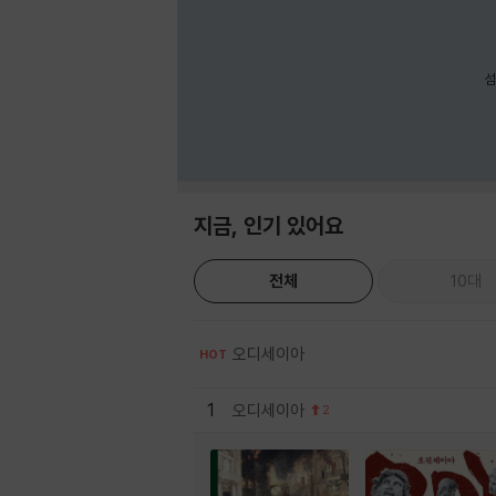
섬
지금, 인기 있어요
전체
10대
오디세이아
HOT
1
오디세이아
2