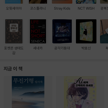
오뒷세이아
코스톨라니
Stray Kids
NCT WISH
광복
포켓몬 생태도
세네카
공각기동대
박효신
감
지금 이 책