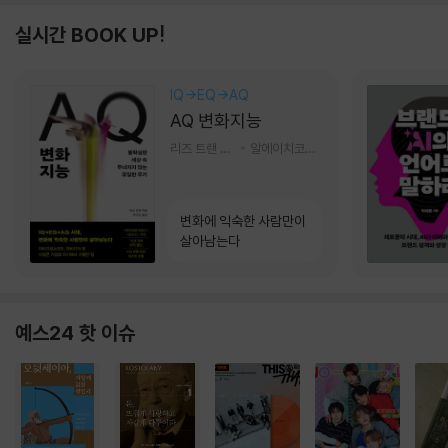
실시간 BOOK UP!
IQ→EQ→AQ
AQ 변화지능
리즈 트랜 저/한미선 역
알에이치코리아(RHK)
변화에 익숙한 사람만이
살아남는다
예스24 핫 이슈