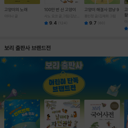
고양이의 노래
100만 번 산 고양이
고양이 해결사 깜냥 9
고
활
이미나 글
사노 요코 글,그림/김난주
홍민정 글/김재희 그림
렇
역
이
9.4
9.7
(
124
)
(
60
)
보리 출판사 브랜드전