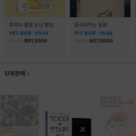
추억이 퐁퐁 도넛 빵집
중국화하는 일본
89% 달성중
61% 달성중
15일 남음
11일 남음
891,500
607,500
펀딩금액
원
펀딩금액
원
단독판매