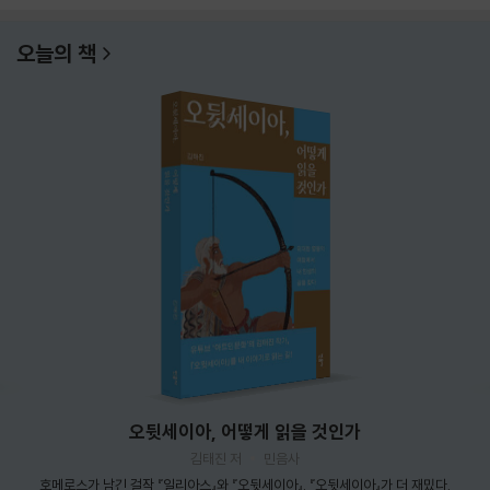
오늘의 책
오뒷세이아, 어떻게 읽을 것인가
김태진 저
민음사
호메로스가 남긴 걸작 『일리아스』와 『오뒷세이아』. 『오뒷세이아』가 더 재밌다.