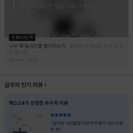
즐겁지 않다면, 달릴 이유가 없다
한 줄로 읽는 책
나는 왜 달리기를 좋아하는가
달리면서 깨달은 일상 속 숨
은 즐거움
방구석 저
방구석
금주의 인기 리뷰
예스24가 선정한 우수작 리뷰
리뷰 총점
<살아온 시간들을 따뜻하게 품어 내는 다정
한 책>