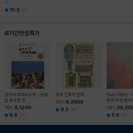
께
10.0
(
2
)
#기간한정특가
걸어서 세계속으로 - 남유
영국 건축의 언어
Yaeji (예지) -
럽 동유럽 편
투명 옥색 컬러 
10
6,300
%
원
10
6,120
19
36,30
%
원
%
9.3
(
16
)
9.6
5.0
(
27
)
(
2
)