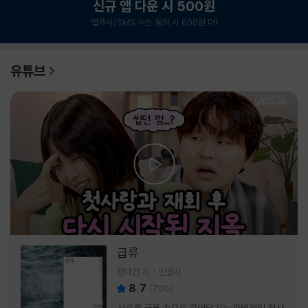
신규 앱 다운 시 500원
앱푸시/SMS 수신 동의 시 600원 더!
1
/
6
유튜브
급류
정대건 저
민음사
8.7
(
700
)