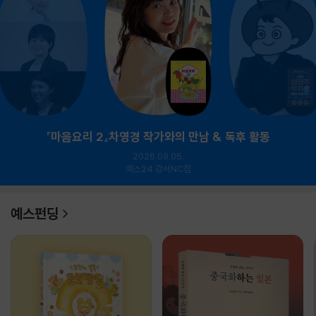
『마음요리 2』차영경 작가와의 만남 & 독후 활동
2026.09.05.
예스24 강서NC점
예스펀딩