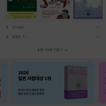
2
오디세이
관련상품 보이기/감축
3
임영웅
3
관련상품 보이기/감축
4위~10위
더보기