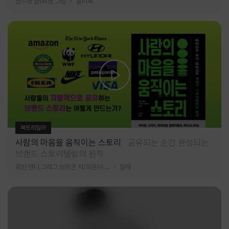
금수정 글/서영 그림
찰리북
북트레일러
사람의 마음을 움직이는 스토리
공유되는 순간 완성되는
브랜드 스토리텔링의 원칙
로빈 랜디,그레그 브라운 저/최은아 역
알레