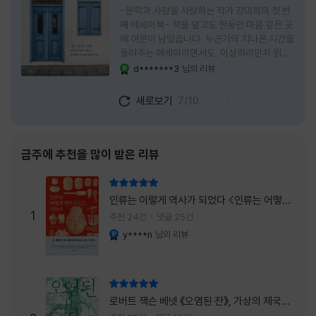
-문학과 사람을 사랑하는 작가 강미희의 첫 번
째 에세이북- 책을 덮고도 한동안 마음 깊은 곳
에 여운이 남았습니다. 누군가의 지나온 시간을
들려주는 에세이이면서도, 이상하리만치 읽는
사람 자신의 삶을 다시 돌아보게 만드는 책이었
d*******3
님의 리뷰
YES마니아 : 로얄
습니다. 그래서 이 책은 단순히 한 사람의 기록
으로 머물지 않고, 각자의 상처와 후회, 다 지나
새로보기
7/10
온 줄 알았던 마음의 결을 가만히 비추는 거울
처럼 다가왔습니다. 무엇보다 좋았던 점은 이
책이 큰 목소리로 삶의 답을 가르치려 하지 않
는다는 것, 대신 지나온 시간 속에서 비로소 알
금주에 추천을 많이 받은 리뷰
아차리게 되는 감정들, 놓아야 지켜지는 것들이
있고 무너지지 않는 것보다 다시 일어서는 일이
리뷰 총점
더 중요하다는 사실을 담담하게 보여줍니다. 그
인류는 이렇게 역사가 되었다 <인류는 어떻게
래서 읽는 내내 위로가 과장되지 않았고, 오히
1
역사가 되었나>
추천 24건
댓글 25건
려 그 절제된 진심 덕분에 더 오래 마음에 남았
y****n
님의 리뷰
YES마니아 : 플래티넘
습니다. 책 곳곳에
리뷰 총점
로버트 잭슨 베넷 《오염된 잔》, 가상의 제국이