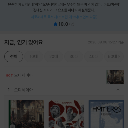
단순히 재밌기만 할까? 『오뒷세이아』에는 무수히 많은 매력이 있다. '아트인문학'
김태진 저자가 그 요소를 하나씩 해설해준다.
제로퍼제로 독서대/스트랩 에코백(포인트 차감)
10.0
(
2
)
지금, 인기 있어요
2026.08.08 15:27 기준
전체
10대
20대
30대
40대
50대
오디세이아
HOT
1
오디세이아
관련상품 보이기/감축