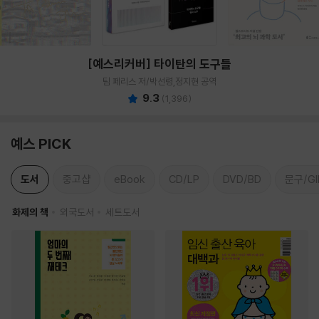
[예스리커버] 타이탄의 도구들
팀 페리스 저/박선령,정지현 공역
9.3
(
1,396
)
예스 PICK
도서
중고샵
eBook
CD/LP
DVD/BD
문구/GI
화제의 책
외국도서
세트도서