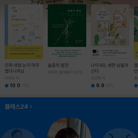
진짜 새랑 눈이 마주
슬픔의 발견
나이 60, 생판 남들과
웹
쳤다니까요
산다
단
바버라 블래츨리 저/제효
영 역
이이은 저
조선희 저
돌
10.0
9.9
(
12
)
(
27
)
클래스24