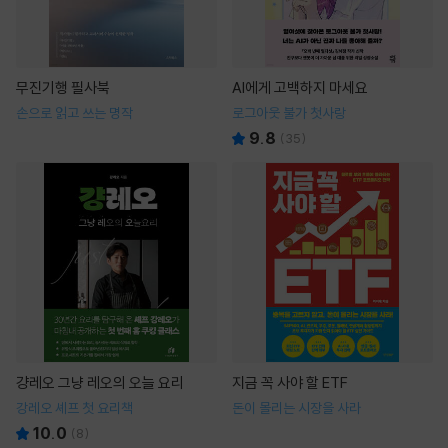
무진기행 필사북
AI에게 고백하지 마세요
손으로 읽고 쓰는 명작
로그아웃 불가 첫사랑
9.8
(
35
)
걍레오 그냥 레오의 오늘 요리
지금 꼭 사야 할 ETF
강레오 셰프 첫 요리책
돈이 몰리는 시장을 사라
10.0
(
8
)