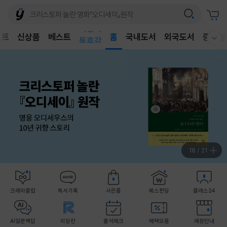
어린이
벤트
신상품
베스트
독후감
홈
국내도서
외국도서
중고샵
웰컴메뉴 모두보기
어린이
19
/
21
크레마클럽
독서기록
사은품
예스펀딩
클래스24
AI일문백답
리딩런
출석체크
혜택모음
매장안내