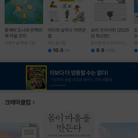
똥깨비 도니와 반짝반
이다의 날마다 자연관
보리 국어사전 (2025
조
짝 마을 잔치
찰
년 최신판)
수
이현아 글/핸짱 그림
이다 글그림
윤구병 감수/토박이 사전
정
편찬실 편
10.0
9.6
(
9
)
(
158
)
1
/
3
크레마클럽