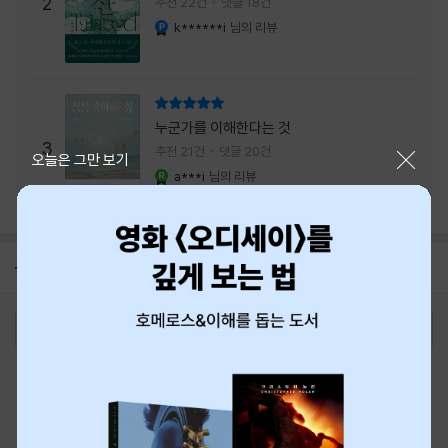
주는 실감과 미스터리 사건의 치밀함이 이루어
2
추천 22건
댓글 18건
내는 최상의 시너지...
k******i
님의 리뷰
YES마니아 : 플래티넘
리뷰 총점
누군가를 이해한다는 것
3
추천 21건
댓글 20건
닫기
오늘은 그만 보기
a***i
님의 리뷰
YES마니아 : 로얄
공지
8월 신용카드 무이자할부 안내
2026-08-01
로그인
최근 본 상품
주문/배송
고객센터 1544-3800
티켓 1544-6399
중고샵 1566-4295
eBook 1:1문의/채팅상담
예스이십사(주) 사업자 정보