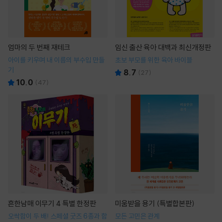
엄마의 두 번째 재테크
임신 출산 육아 대백과 최신개정판
아이를 키우며 내 이름의 부수입 만들
초보 부모를 위한 육아 바이블
기
8.7
(
27
)
10.0
(
47
)
흔한남매 이무기 4 특별 한정판
미움받을 용기 (특별합본판)
오싹함이 두 배! 스페셜 굿즈 6종과 함
모든 고민은 관계