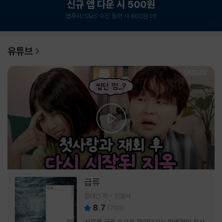
신규 앱 다운 시 500원
앱푸시/SMS 수신 동의 시 600원 더!
1
/
6
유튜브
급류
정대건 저
민음사
8.7
(
700
)