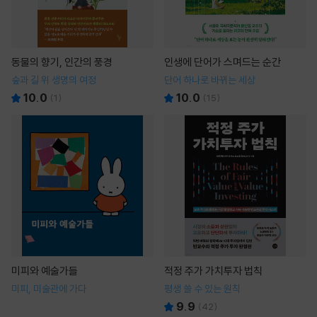
동물의 향기, 인간의 풍경
인생에 단어가 스며드는 순간
숲과 길 위 생명의 여정
단어 하나로 바뀌는 세상
10.0
10.0
(
1
)
(
15
)
미피와 예술가들
적정 주가 가치투자 법칙
미피, 미술관에 가다
평생 쓸 수 있는 원칙
9.9
(
42
)