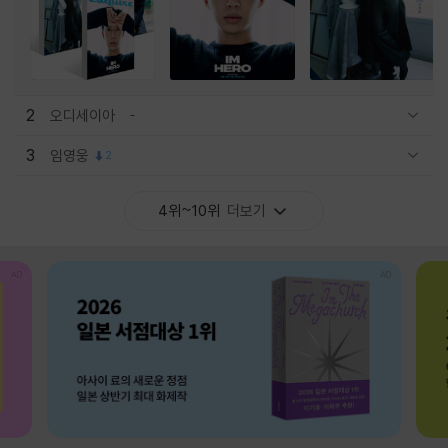
2
오디세이아
관련상품 보이기/감축
3
임영웅
2
관련상품 보이기/감축
4위~10위
더보기