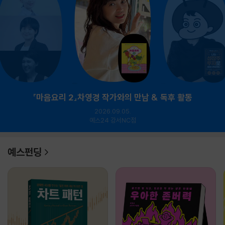
『마음요리 2』차영경 작가와의 만남 & 독후 활동
2026.09.05.
예스24 강서NC점
예스펀딩