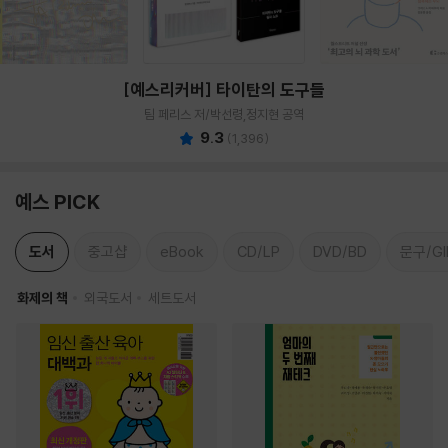
[예스리커버] 타이탄의 도구들
팀 페리스 저/박선령,정지현 공역
9.3
(
1,396
)
예스 PICK
도서
중고샵
eBook
CD/LP
DVD/BD
문구/GI
화제의 책
외국도서
세트도서