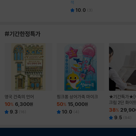
책
10.0
(
3
)
#기간한정특가
영국 건축의 언어
핑크퐁 상어가족 마이크
★기간특가★[
크림 2단 화이
10
6,300
50
15,000
%
원
%
원
38
29,90
%
9.3
10.0
(
16
)
(
4
)
9.5
(
94
)