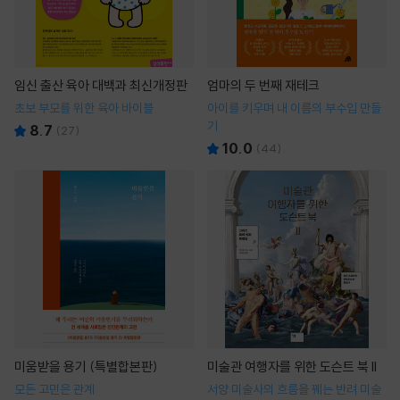
임신 출산 육아 대백과 최신개정판
엄마의 두 번째 재테크
초보 부모를 위한 육아 바이블
아이를 키우며 내 이름의 부수입 만들
기
8.7
(
27
)
10.0
(
44
)
미움받을 용기 (특별합본판)
미술관 여행자를 위한 도슨트 북 II
모든 고민은 관계
서양 미술사의 흐름을 꿰는 반려 미술