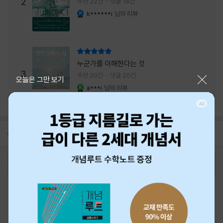
주는 실감과 미스터리 사건의 치밀함이 이루어
2
추천 22건
댓글 18건
내는 최상의 시너지...
k******i
님의 리뷰
YES마니아 : 플래티넘
리뷰 총점
누군가를 이해한다는 것
3
추천 20건
댓글 20건
닫기
오늘은 그만 보기
a***i
님의 리뷰
YES마니아 : 로얄
공지
26년 NBCI 수상 안내
2026-08-01
로그인
최근 본 상품
주문/배송
고객센터 1544-3800
티켓 1544-6399
중고샵 1566-4295
eBook 1:1문의/채팅상담
예스이십사(주) 사업자 정보