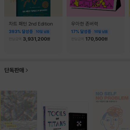
차트 패턴 2nd Edition
우아한 존버력
393% 달성중
17% 달성중
10일 남음
10일 남음
3,931,200
170,500
펀딩금액
원
펀딩금액
원
단독판매