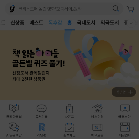
어린이
독후감
벤트
신상품
베스트
홈
국내도서
외국도서
중고샵
웰컴메뉴 모두보기
어린이
6
/
21
크레마클럽
독서기록
사은품
예스펀딩
클래스24
AI일문백답
리딩런
출석체크
혜택모음
매장안내