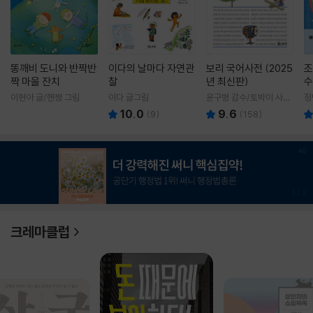
똥깨비 도니와 반짝반
이다의 날마다 자연관
보리 국어사전 (2025
조
짝 마을 잔치
찰
년 최신판)
수
이현아 글/핸짱 그림
이다 글그림
윤구병 감수/토박이 사전
정
편찬실 편
10.0
9.6
(
9
)
(
158
)
1
/
3
크레마클럽