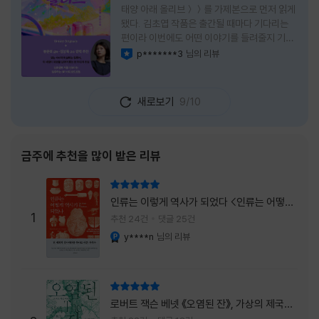
태양 아래 올리브＞＞를 가제본으로 먼저 읽게
됐다. 김초엽 작품은 출간될 때마다 기다리는
편이라 이번에도 어떤 이야기를 들려줄지 기대
가 컸다. 스포일러 없이 읽는 것이 가장 재미있
p*******3
님의 리뷰
이달의 사락
는 소설이라는 이야기를 들었기에 아무 정보도
찾아보지 않고 책을 펼쳤다. 지금 생각해 보면
그 선택이 정말 잘한 일이었다. 첫 장부터 평범
새로보기
9/10
하지 않았다. 사라진 누군가에게 보내는 메일로
시작되는 이야기는 곧바로 궁금증을 만든다. 오
래전 헤어진 친구가 다시 만나게 되고, 과거의
흔적을 따라 낯선 나라를 여행하게 된다는 설정
금주에 추천을 많이 받은 리뷰
이 무더운 여름을 벗어나는 피서처럼 흥미롭기
만 하다. 처음에는 단순한 추적 이야기인 줄 알
리뷰 총점
았는데, 읽을수록 전혀 다른 방향으로 흘러간
인류는 이렇게 역사가 되었다 <인류는 어떻게
다. '왜 이런 일이 벌어졌을까?', '이 사람이 정
1
역사가 되었나>
추천 24건
댓글 25건
말 믿어도
y****n
님의 리뷰
YES마니아 : 플래티넘
리뷰 총점
로버트 잭슨 베넷 《오염된 잔》, 가상의 제국이