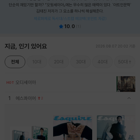
단순히 재밌기만 할까? 『오뒷세이아』에는 무수히 많은 매력이 있다. '아트인문학'
김태진 저자가 그 요소를 하나씩 해설해준다.
제로퍼제로 독서대/스트랩 에코백(포인트 차감)
10.0
(
1
)
지금, 인기 있어요
2026.08.07 20:02 기준
전체
10대
20대
30대
40대
50대
오디세이아
HOT
1
에스콰이어
2
관련상품 보이기/감축