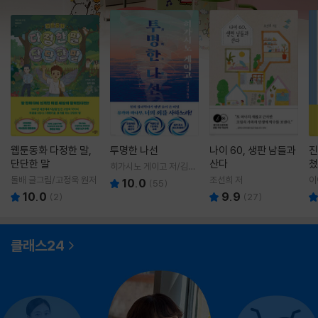
웹툰동화 다정한 말,
투명한 나선
나이 60, 생판 남들과
진
단단한 말
산다
쳤
히가시노 게이고 저/김선
영 역
돌배 글그림/고정욱 원저
조선희 저
이
10.0
(
55
)
10.0
9.9
(
2
)
(
27
)
클래스24