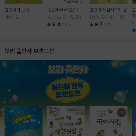
고양이의 노래
100만 번 산 고양이
고양이 해결사 깜냥 9
고
활
이미나 글
사노 요코 글,그림/김난주
홍민정 글/김재희 그림
렇
역
이
9.4
9.7
(
124
)
(
60
)
보리 출판사 브랜드전