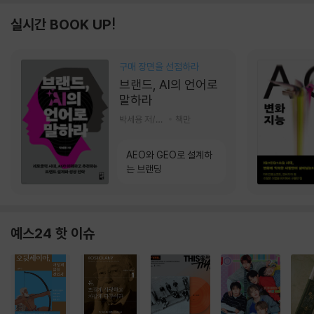
실시간 BOOK UP!
구매 장면을 선점하라
브랜드, AI의 언어로
말하라
박세용 저/정진호 그림
책만
AEO와 GEO로 설계하
는 브랜딩
예스24 핫 이슈