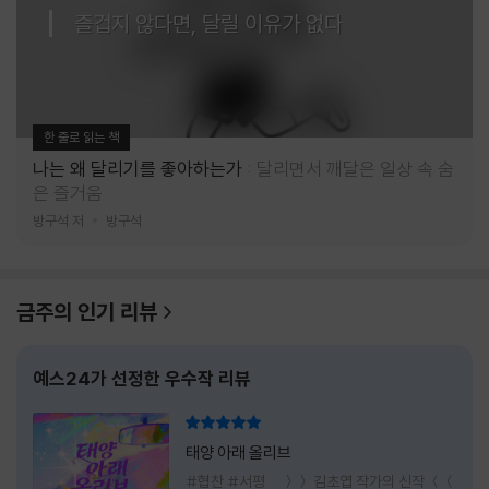
즐겁지 않다면, 달릴 이유가 없다
한 줄로 읽는 책
나는 왜 달리기를 좋아하는가
달리면서 깨달은 일상 속 숨
은 즐거움
방구석 저
방구석
금주의 인기 리뷰
예스24가 선정한 우수작 리뷰
리뷰 총점
태양 아래 올리브
#협찬 #서평 ＞＞ 김초엽 작가의 신작 ＜＜