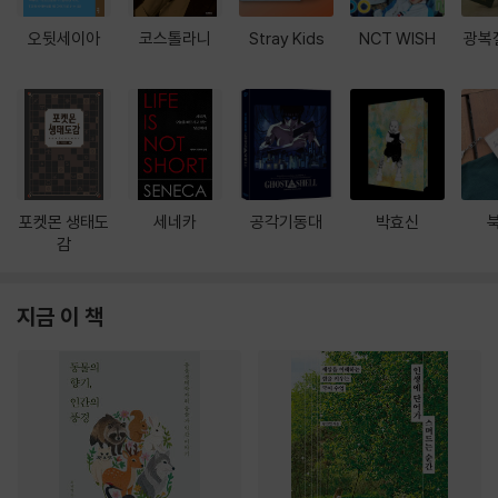
오뒷세이아
코스톨라니
Stray Kids
NCT WISH
광복
포켓몬 생태도
세네카
공각기동대
박효신
감
지금 이 책