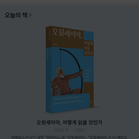
오늘의 책
오뒷세이아, 어떻게 읽을 것인가
김태진 저
민음사
호메로스가 남긴 걸작 『일리아스』와 『오뒷세이아』. 『오뒷세이아』가 더 재밌다.