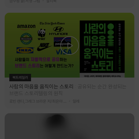
금수정 글/서영 그림
찰리북
북트레일러
사람의 마음을 움직이는 스토리
공유되는 순간 완성되는
브랜드 스토리텔링의 원칙
로빈 랜디,그레그 브라운 저/최은아 역
알레