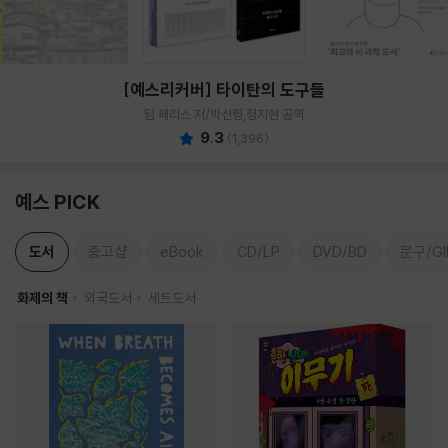
[예스리커버] 타이탄의 도구들
팀 페리스 저/박선령,정지현 공역
9.3
(
1,396
)
예스 PICK
도서
중고샵
eBook
CD/LP
DVD/BD
문구/GI
화제의 책
외국도서
세트도서