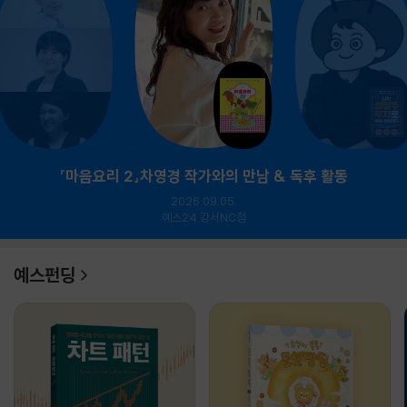
『마음요리 2』차영경 작가와의 만남 & 독후 활동
2026.09.05.
예스24 강서NC점
예스펀딩