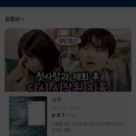
1
/
6
유튜브
급류
정대건 저
민음사
8.7
(
700
)
서로를 급류 속으로 끌어당기는 파멸적인 첫사
랑과의 재회