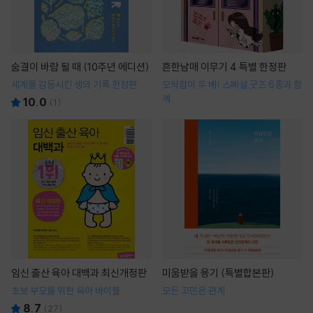
숨결이 바람 될 때 (10주년 에디션)
흔한남매 이무기 4 특별 한정판
세계를 감동시킨 생의 기록 한정판
오싹함이 두 배! 스페셜 굿즈 6종과 함
께
10.0
(
1
)
임신 출산 육아 대백과 최신개정판
미움받을 용기 (특별합본판)
초보 부모를 위한 육아 바이블
모든 고민은 관계
8.7
(
27
)