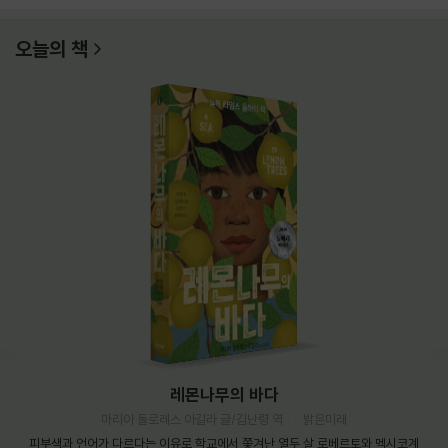
오늘의 책
레몬나무의 바다
마리아 돌로레스 아길라 글/김난령 역
밝은미래
피부색과 언어가 다르다는 이유로 학교에서 쫓겨난 열두 살 로베르토와 멕시코계