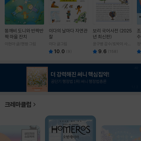
똥깨비 도니와 반짝반
이다의 날마다 자연관
보리 국어사전 (2025
조
짝 마을 잔치
찰
년 최신판)
수
이현아 글/핸짱 그림
이다 글그림
윤구병 감수/토박이 사전
정
편찬실 편
10.0
9.6
(
9
)
(
158
)
1
/
3
크레마클럽