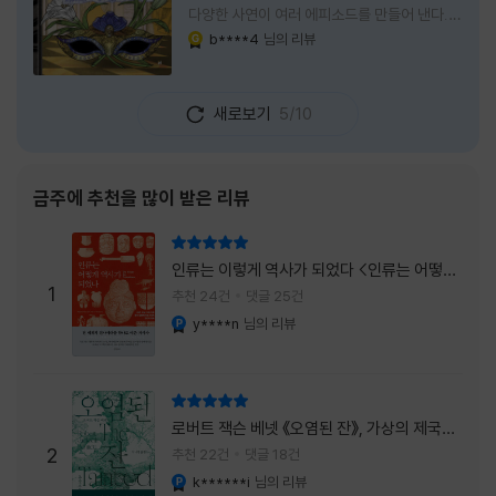
다양한 사연이 여러 에피소드를 만들어 낸다.
주인공은 호텔리어로서의 완벽함을 꿈꾸는 야
b****4
님의 리뷰
YES마니아 : 골드
마기시 나오미와 닛타 고스케다. 물론 고스케는
네 번째 이야기까지는 형사였다. 사건을 해결하
는 과정에서 나오미가 다치게 되자, 고스케는
새로보기
5/10
모든 책임을 지고 형사직에서 물러난다. 하지만
그동안 호텔에서 쌓은 인연 덕분에 호텔 코르테
시아 도쿄에서 함께 일해 보지 않겠느냐는 제안
을 받게 된다. 그렇게 끝난 4권 이후, 나는 5권
금주에 추천을 많이 받은 리뷰
이 출간되기만을 기다렸다. 형사가 아닌 호텔리
어가 된 닛타 고스케의 모습이 무척 궁금했기
리뷰 총점
때문이다. 그동안 호텔에서 잠복 수사를 하며
인류는 이렇게 역사가 되었다 <인류는 어떻게
어설픈 호텔리어의 가면을 쓰고 있었다면, 이제
1
역사가 되었나>
추천 24건
댓글 25건
는 가면
y****n
님의 리뷰
YES마니아 : 플래티넘
리뷰 총점
로버트 잭슨 베넷 《오염된 잔》, 가상의 제국이
주는 실감과 미스터리 사건의 치밀함이 이루어
2
추천 22건
댓글 18건
내는 최상의 시너지...
k******i
님의 리뷰
YES마니아 : 플래티넘