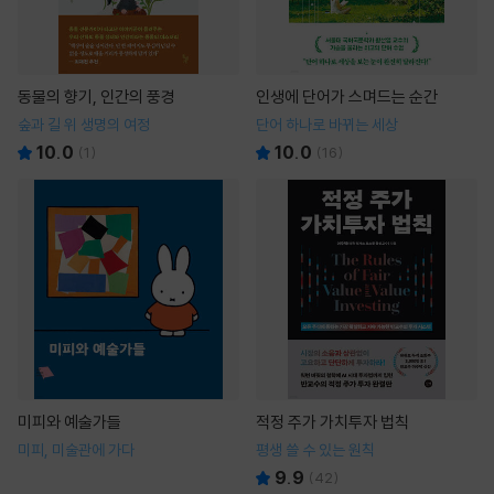
동물의 향기, 인간의 풍경
인생에 단어가 스며드는 순간
숲과 길 위 생명의 여정
단어 하나로 바뀌는 세상
10.0
10.0
(
1
)
(
16
)
미피와 예술가들
적정 주가 가치투자 법칙
미피, 미술관에 가다
평생 쓸 수 있는 원칙
9.9
(
42
)