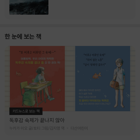
한 눈에 보는 책
카드뉴스로 보는 책
독후감 숙제가 끝나지 않아
누카가 미오 글/토티 그림/김지영 역
다산어린이