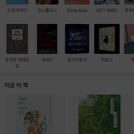
오뒷세이아
코스톨라니
Stray Kids
NCT WISH
광복
포켓몬 생태도
세네카
공각기동대
박효신
감
지금 이 책