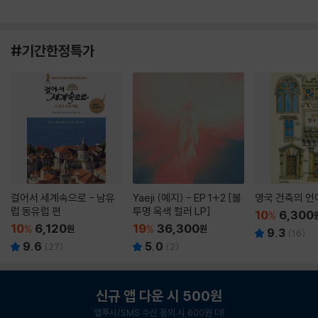
#기간한정특가
걸어서 세계속으로 - 남유
Yaeji (예지) - EP 1+2 [불
영국 건축의 언
럽 동유럽 편
투명 옥색 컬러 LP]
10
6,300
%
10
6,120
19
36,300
%
원
%
원
9.3
(
16
)
9.6
5.0
(
27
)
(
2
)
신규 앱 다운 시 500원
앱푸시/SMS 수신 동의 시 600원 더!