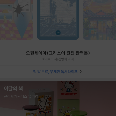
오뒷세이아(그리스어 원전 완역본)
호메로스 저/천병희 역 저
첫 달 무료, 무제한 독서라이프
이달의 책
산리오캐릭터즈 유리컵