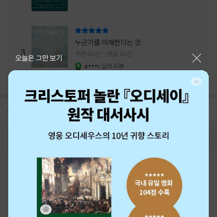
리뷰 총점
누군가를 이해한다는 것
3
추천 20건
댓글 20건
닫기
오늘은 그만 보기
a***i
님의 리뷰
YES마니아 : 로얄
공지
26년 NBCI 수상 안내
2026-08-01
로그인
최근 본 상품
주문/배송
고객센터 1544-3800
티켓 1544-6399
중고샵 1566-4295
eBook 1:1문의/채팅상담
예스이십사(주) 사업자 정보
이용약관
개인정보처리방침
청소년보호정책
PC버전
회사소개
거래처관계자께