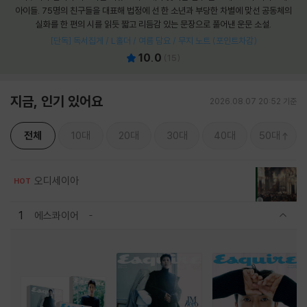
아이들. 75명의 친구들을 대표해 법정에 선 한 소년과 부당한 차별에 맞선 공동체의
실화를 한 편의 시를 읽듯 짧고 리듬감 있는 문장으로 풀어낸 운문 소설.
[단독] 독서집게 / L홀더 / 여름 담요 / 무지 노트 (포인트차감)
10.0
(
15
)
지금, 인기 있어요
2026.08.07 20:52 기준
전체
10대
20대
30대
40대
50대
오디세이아
HOT
1
에스콰이어
관련상품 보이기/감축