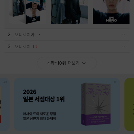
2
오디세이아
관련상품 보이기/감축
3
오디세이
3
관련상품 보이기/감축
4위~10위
더보기