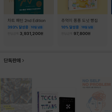
차트 패턴 2nd Edition
추억이 퐁퐁 도넛 빵집
393% 달성중
10% 달성중
10일 남음
16일 남음
3,931,200
97,800
펀딩금액
원
펀딩금액
원
단독판매