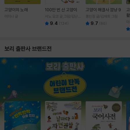
고양이의 노래
100만 번 산 고양이
고양이 해결사 깜냥 9
고
활
이미나 글
사노 요코 글,그림/김난주
홍민정 글/김재희 그림
렇
역
이
9.4
9.7
(
124
)
(
60
)
보리 출판사 브랜드전