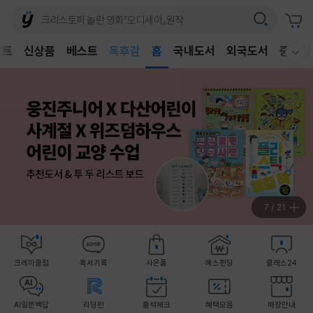
어린이
독후감
벤트
신상품
베스트
홈
국내도서
외국도서
중고샵
웰컴메뉴 모두보기
어린이
8
/
21
크레마클럽
독서기록
사은품
예스펀딩
클래스24
AI일문백답
리딩런
출석체크
혜택모음
매장안내