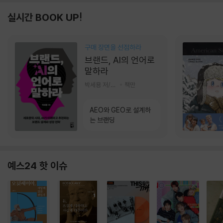
실시간 BOOK UP!
구매 장면을 선점하라
브랜드, AI의 언어로
말하라
박세용 저/정진호 그림
책만
AEO와 GEO로 설계하
는 브랜딩
예스24 핫 이슈