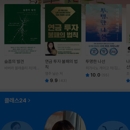
슬픔의 발견
연금 투자 불패의 법
투명한 나선
나
칙
산
바버라 블래츨리 저/제효
히가시노 게이고 저/김선
영 역
영 역
영주 닐슨 저
조
10.0
(
55
)
9.9
(
43
)
클래스24