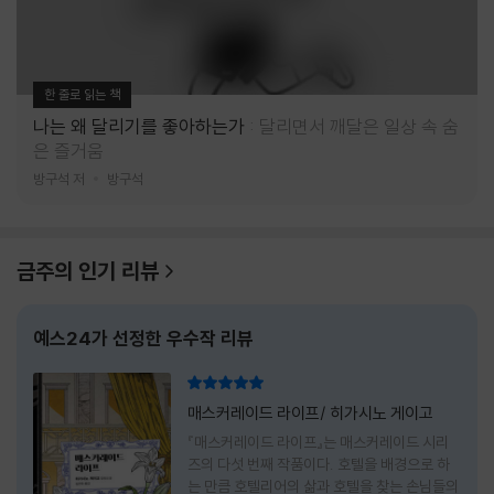
한 줄로 읽는 책
나는 왜 달리기를 좋아하는가
달리면서 깨달은 일상 속 숨
은 즐거움
방구석 저
방구석
금주의 인기 리뷰
예스24가 선정한 우수작 리뷰
리뷰 총점
매스커레이드 라이프/ 히가시노 게이고
『매스커레이드 라이프』는 매스커레이드 시리
즈의 다섯 번째 작품이다. 호텔을 배경으로 하
는 만큼 호텔리어의 삶과 호텔을 찾는 손님들의