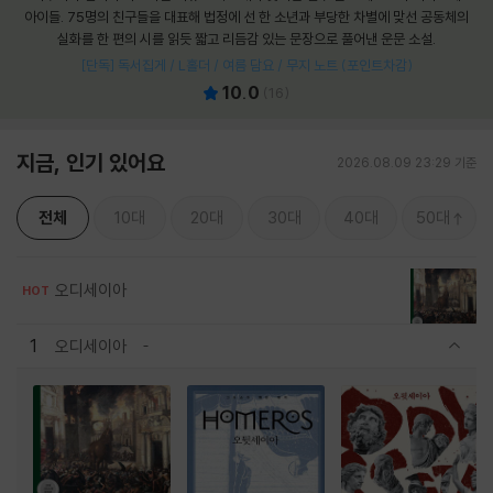
아이들. 75명의 친구들을 대표해 법정에 선 한 소년과 부당한 차별에 맞선 공동체의
실화를 한 편의 시를 읽듯 짧고 리듬감 있는 문장으로 풀어낸 운문 소설.
[단독] 독서집게 / L홀더 / 여름 담요 / 무지 노트 (포인트차감)
10.0
(
16
)
지금, 인기 있어요
2026.08.09 23:29 기준
전체
10대
20대
30대
40대
50대
오디세이아
HOT
1
오디세이아
관련상품 보이기/감축