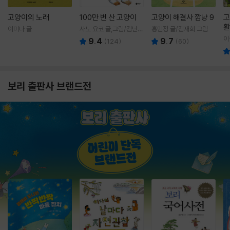
고양이의 노래
100만 번 산 고양이
고양이 해결사 깜냥 9
고
활
이미나 글
사노 요코 글,그림/김난주
홍민정 글/김재희 그림
렇
역
이
9.4
9.7
(
124
)
(
60
)
보리 출판사 브랜드전