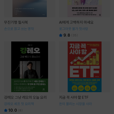
무진기행 필사북
AI에게 고백하지 마세요
손으로 읽고 쓰는 명작
로그아웃 불가 첫사랑
9.8
(
35
)
걍레오 그냥 레오의 오늘 요리
지금 꼭 사야 할 ETF
강레오 셰프 첫 요리책
돈이 몰리는 시장을 사라
10.0
(
8
)