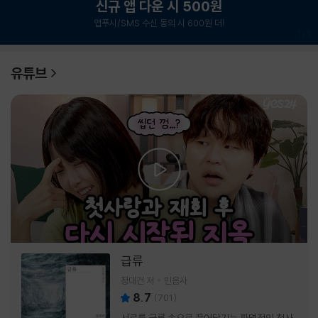
신규 앱 다운 시 500원
앱푸시/SMS 수신 동의 시 600원 더!
1
/
6
유튜브
급류
정대건 저
민음사
8.7
(
701
)