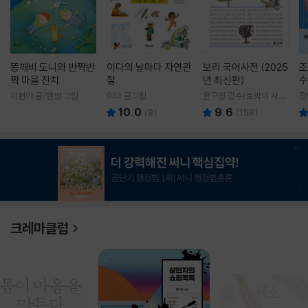
똥깨비 도니와 반짝반
이다의 날마다 자연관
보리 국어사전 (2025
조
짝 마을 잔치
찰
년 최신판)
수
이현아 글/핸짱 그림
이다 글그림
윤구병 감수/토박이 사전
정
편찬실 편
10.0
9.6
(
9
)
(
158
)
1
/
3
크레마클럽