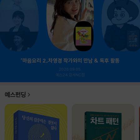
『마음요리 2』차영경 작가와의 만남 & 독후 활동
2026.09.05.
예스24 강서NC점
예스펀딩