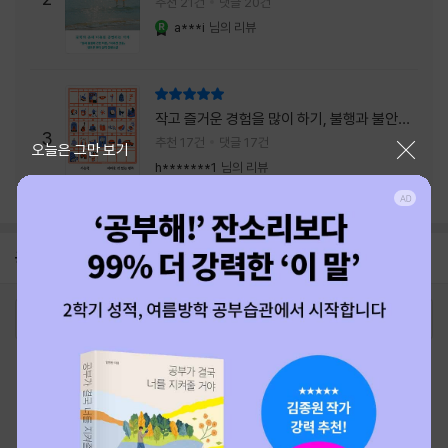
추천 21건
댓글 20건
a***i
님의 리뷰
YES마니아 : 로얄
리뷰 총점
작고 즐거운 경험을 많이 하기, 불행과 불안을
3
회피하지 말기, 그리고 좋은 사람을 많이 만나
추천 17건
댓글 17건
닫기
오늘은 그만 보기
기.
h*******1
님의 리뷰
공지
26년 NBCI 수상 안내
2026-08-01
로그인
최근 본 상품
주문/배송
고객센터 1544-3800
티켓 1544-6399
중고샵 1566-4295
eBook 1:1문의/채팅상담
예스이십사(주) 사업자 정보
이용약관
개인정보처리방침
청소년보호정책