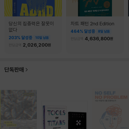
당신의 집중력은 잘못이
차트 패턴 2nd Edition
없다
464% 달성중
8일 남음
203% 달성중
10일 남음
4,636,800
펀딩금액
원
2,026,200
펀딩금액
원
단독판매