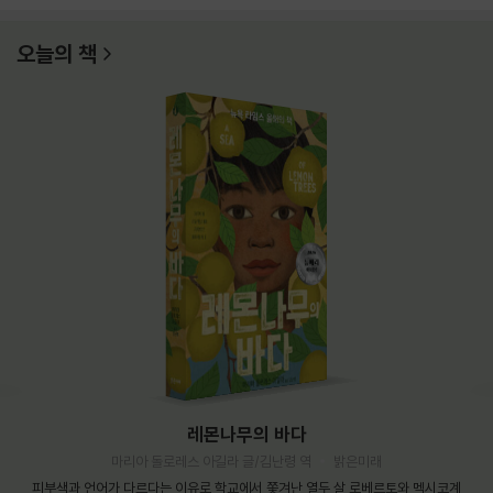
오늘의 책
레몬나무의 바다
마리아 돌로레스 아길라 글/김난령 역
밝은미래
피부색과 언어가 다르다는 이유로 학교에서 쫓겨난 열두 살 로베르토와 멕시코계