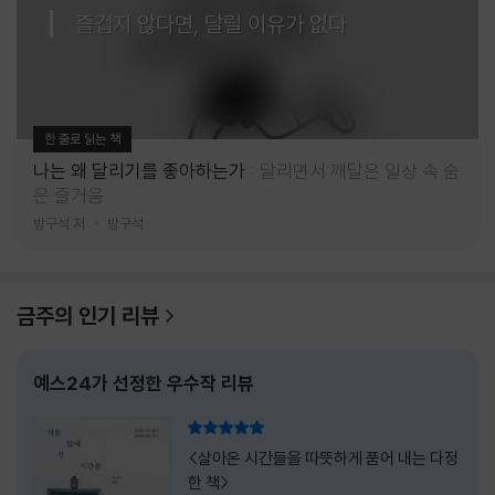
즐겁지 않다면, 달릴 이유가 없다
한 줄로 읽는 책
나는 왜 달리기를 좋아하는가
달리면서 깨달은 일상 속 숨
은 즐거움
방구석 저
방구석
금주의 인기 리뷰
예스24가 선정한 우수작 리뷰
리뷰 총점
<살아온 시간들을 따뜻하게 품어 내는 다정
한 책>