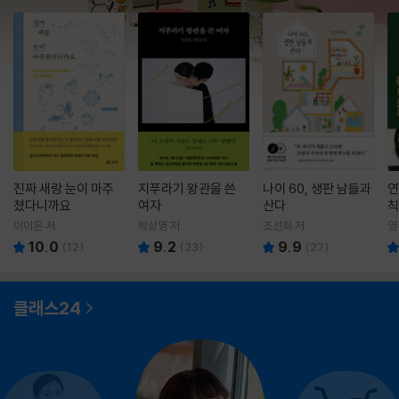
진짜 새랑 눈이 마주
지푸라기 왕관을 쓴
나이 60, 생판 남들과
연
쳤다니까요
여자
산다
칙
이이은 저
박상영 저
조선희 저
영
10.0
9.2
9.9
(
12
)
(
23
)
(
27
)
클래스24