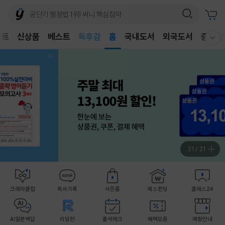
어린이
독후감
벤트
신상품
베스트
홈
국내도서
외국도서
중고샵
웰컴메뉴 모두보기
어린이
1
/
21
크레마클럽
독서기록
사은품
예스펀딩
클래스24
AI일문백답
리딩런
출석체크
혜택모음
매장안내