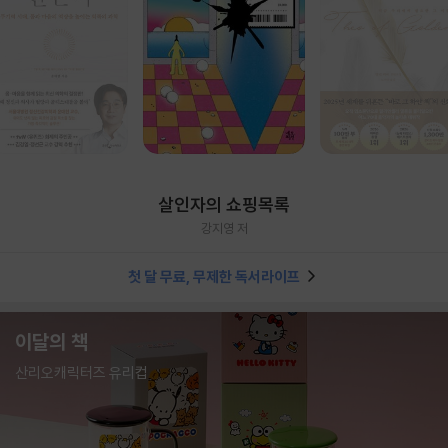
살인자의 쇼핑목록
강지영 저
첫 달 무료, 무제한 독서라이프
이달의 책
산리오캐릭터즈 유리컵