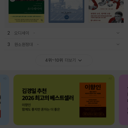
2
오디세이
관련상품 보이기/감축
3
원소원정대
관련상품 보이기/감축
4위~10위
더보기