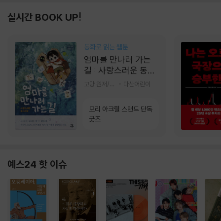
실시간 BOOK UP!
동화로 읽는 웹툰
엄마를 만나러 가는
길 : 사랑스러운 동그
라미
고먕 원저/김영리 글
다산어린이
모리 아크릴 스탠드 단독
굿즈
예스24 핫 이슈