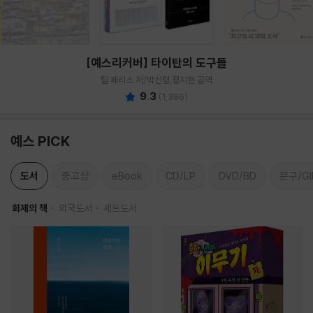
[예스리커버] 타이탄의 도구들
팀 페리스 저/박선령,정지현 공역
9.3
(
1,396
)
예스 PICK
도서
중고샵
eBook
CD/LP
DVD/BD
문구/GI
화제의 책
외국도서
세트도서