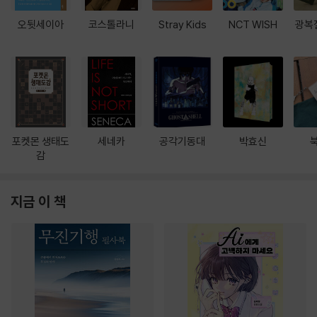
오뒷세이아
코스톨라니
Stray Kids
NCT WISH
광복
포켓몬 생태도
세네카
공각기동대
박효신
감
지금 이 책