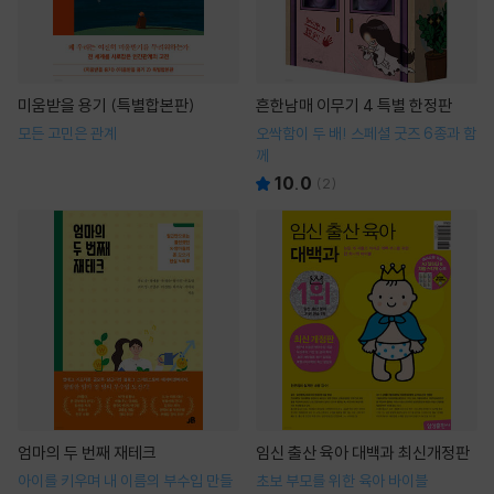
미움받을 용기 (특별합본판)
흔한남매 이무기 4 특별 한정판
모든 고민은 관계
오싹함이 두 배! 스페셜 굿즈 6종과 함
께
10.0
(
2
)
엄마의 두 번째 재테크
임신 출산 육아 대백과 최신개정판
아이를 키우며 내 이름의 부수입 만들
초보 부모를 위한 육아 바이블