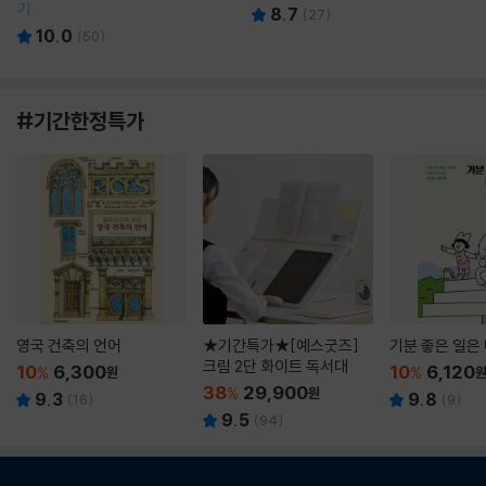
기
8.7
(
27
)
10.0
(
50
)
#기간한정특가
영국 건축의 언어
★기간특가★[예스굿즈]
기분 좋은 일은
크림 2단 화이트 독서대
10
6,300
10
6,120
%
원
%
38
29,900
%
원
9.3
9.8
(
16
)
(
9
)
9.5
(
94
)