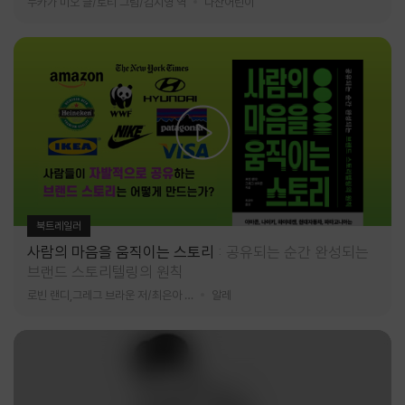
누카가 미오 글/토티 그림/김지영 역
다산어린이
북트레일러
사람의 마음을 움직이는 스토리
공유되는 순간 완성되는
브랜드 스토리텔링의 원칙
로빈 랜디,그레그 브라운 저/최은아 역
알레