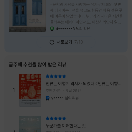
-문학과 사람을 사랑하는 작가 강미희의 첫 번
째 에세이북- 책을 덮고도 한동안 마음 깊은 곳
에 여운이 남았습니다. 누군가의 지나온 시간을
들려주는 에세이이면서도, 이상하리만치 읽는
사람 자신의 삶을 다시 돌아보게 만드는 책이었
d*******3
님의 리뷰
YES마니아 : 로얄
습니다. 그래서 이 책은 단순히 한 사람의 기록
으로 머물지 않고, 각자의 상처와 후회, 다 지나
새로보기
7/10
온 줄 알았던 마음의 결을 가만히 비추는 거울
처럼 다가왔습니다. 무엇보다 좋았던 점은 이
책이 큰 목소리로 삶의 답을 가르치려 하지 않
는다는 것, 대신 지나온 시간 속에서 비로소 알
금주에 추천을 많이 받은 리뷰
아차리게 되는 감정들, 놓아야 지켜지는 것들이
있고 무너지지 않는 것보다 다시 일어서는 일이
리뷰 총점
더 중요하다는 사실을 담담하게 보여줍니다. 그
인류는 이렇게 역사가 되었다 <인류는 어떻게
래서 읽는 내내 위로가 과장되지 않았고, 오히
1
역사가 되었나>
추천 24건
댓글 25건
려 그 절제된 진심 덕분에 더 오래 마음에 남았
y****n
님의 리뷰
YES마니아 : 플래티넘
습니다. 책 곳곳에
리뷰 총점
누군가를 이해한다는 것
2