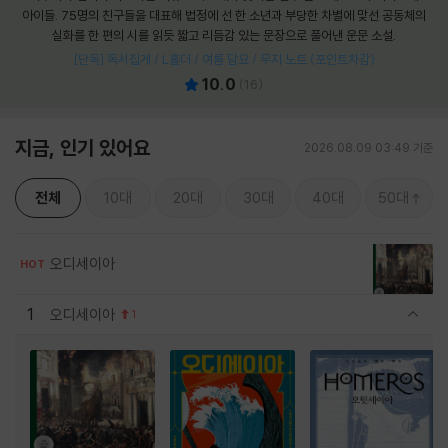
아이들. 75명의 친구들을 대표해 법정에 선 한 소년과 부당한 차별에 맞선 공동체의
실화를 한 편의 시를 읽듯 짧고 리듬감 있는 문장으로 풀어낸 운문 소설.
[단독] 독서집게 / L홀더 / 여름 담요 / 무지 노트 (포인트차감)
10.0
(
16
)
지금, 인기 있어요
2026.08.09 03:49 기준
전체
10대
20대
30대
40대
50대
오디세이아
HOT
1
오디세이아
1
관련상품 보이기/감축