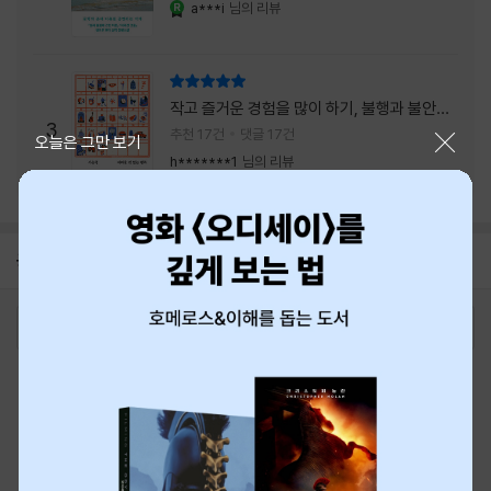
a***i
님의 리뷰
YES마니아 : 로얄
리뷰 총점
작고 즐거운 경험을 많이 하기, 불행과 불안을
3
회피하지 말기, 그리고 좋은 사람을 많이 만나
추천 17건
댓글 17건
닫기
오늘은 그만 보기
기.
h*******1
님의 리뷰
공지
8월 신용카드 무이자할부 안내
2026-08-01
로그인
최근 본 상품
주문/배송
고객센터 1544-3800
티켓 1544-6399
중고샵 1566-4295
eBook 1:1문의/채팅상담
예스이십사(주) 사업자 정보
이용약관
개인정보처리방침
청소년보호정책
PC버전
회사소개
거래처관계자께