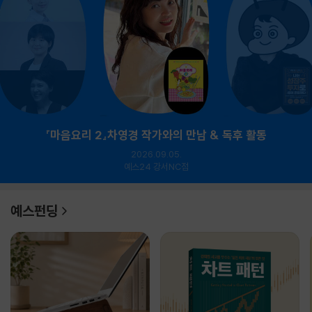
『마음요리 2』차영경 작가와의 만남 & 독후 활동
2026.09.05.
예스24 강서NC점
예스펀딩