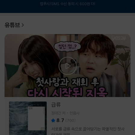
앱푸시/SMS 수신 동의 시 600원 더!
1
/
6
유튜브
급류
정대건 저
민음사
8.7
(
700
)
서로를 급류 속으로 끌어당기는 파멸적인 첫사