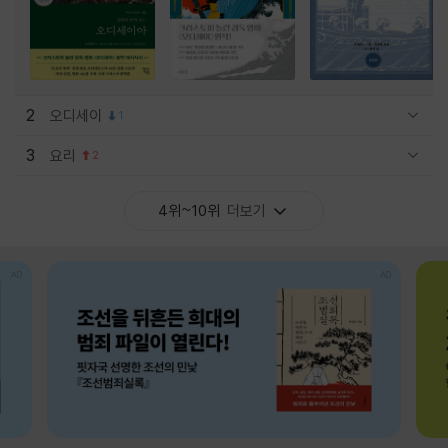
2
오디세이
1
관련상품 보이기/감축
3
요리
2
관련상품 보이기/감축
4위~10위
더보기