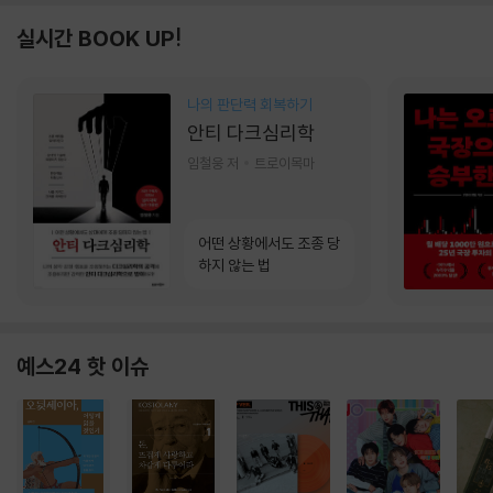
실시간 BOOK UP!
나의 판단력 회복하기
안티 다크심리학
임철웅 저
트로이목마
어떤 상황에서도 조종 당
하지 않는 법
예스24 핫 이슈