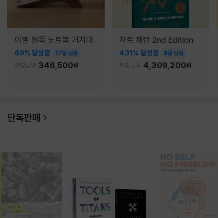
이젤 원목 노트북 거치대
차트 패턴 2nd Edition
69% 달성중
431% 달성중
17일 남음
8일 남음
346,500
4,309,200
펀딩금액
원
펀딩금액
원
단독판매