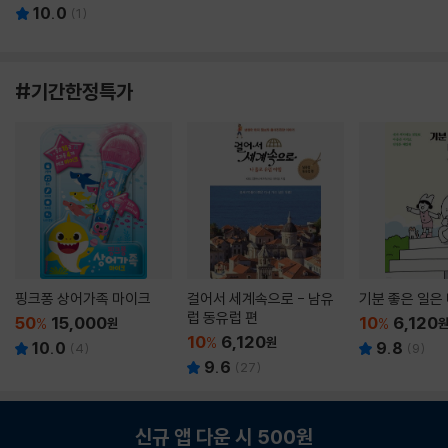
10.0
(
1
)
#기간한정특가
핑크퐁 상어가족 마이크
걸어서 세계속으로 - 남유
기분 좋은 일은
럽 동유럽 편
50
15,000
10
6,120
%
원
%
10
6,120
%
원
10.0
9.8
(
4
)
(
9
)
9.6
(
27
)
신규 앱 다운 시 500원