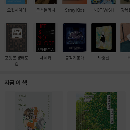
오뒷세이아
코스톨라니
Stray Kids
NCT WISH
광복
포켓몬 생태도
세네카
공각기동대
박효신
감
지금 이 책