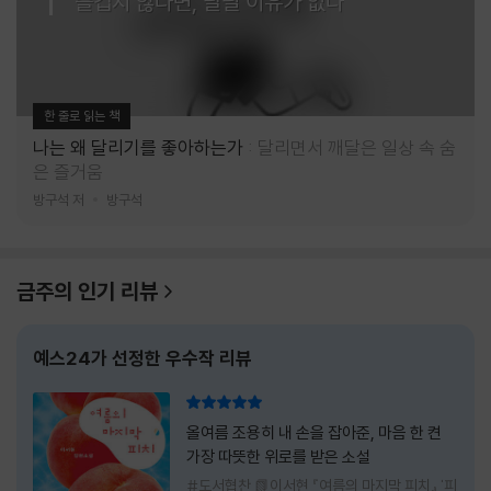
즐겁지 않다면, 달릴 이유가 없다
한 줄로 읽는 책
나는 왜 달리기를 좋아하는가
달리면서 깨달은 일상 속 숨
은 즐거움
방구석 저
방구석
금주의 인기 리뷰
예스24가 선정한 우수작 리뷰
리뷰 총점
올여름 조용히 내 손을 잡아준, 마음 한 켠
가장 따뜻한 위로를 받은 소설
#도서협찬 📗이서현 『여름의 마지막 피치』 '피