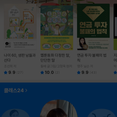
나이 60, 생판 남들과
웹툰동화 다정한 말,
연금 투자 불패의 법
지
산다
단단한 말
칙
여
조선희 저
돌배 글그림/고정욱 원저
영주 닐슨 저
박
9.9
10.0
9.9
(
27
)
(
2
)
(
43
)
클래스24