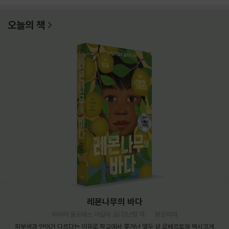
오늘의 책
레몬나무의 바다
마리아 돌로레스 아길라 글/김난령 역
밝은미래
피부색과 언어가 다르다는 이유로 학교에서 쫓겨난 열두 살 로베르토와 멕시코계