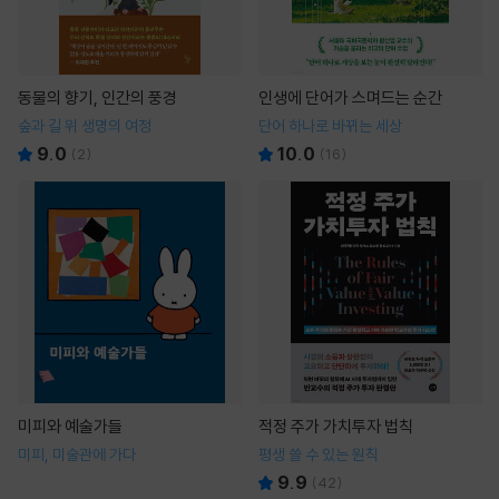
동물의 향기, 인간의 풍경
인생에 단어가 스며드는 순간
숲과 길 위 생명의 여정
단어 하나로 바뀌는 세상
9.0
10.0
(
2
)
(
16
)
미피와 예술가들
적정 주가 가치투자 법칙
미피, 미술관에 가다
평생 쓸 수 있는 원칙
9.9
(
42
)