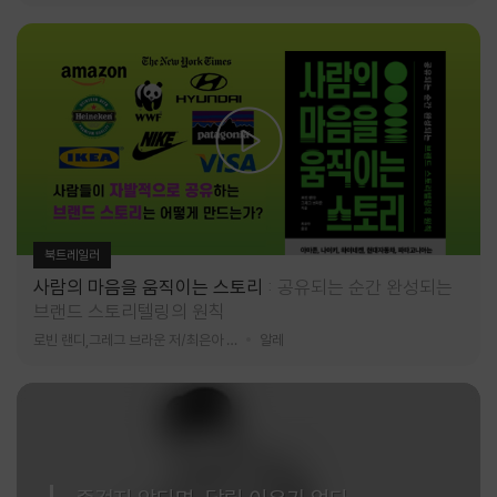
북트레일러
사람의 마음을 움직이는 스토리
공유되는 순간 완성되는
브랜드 스토리텔링의 원칙
로빈 랜디,그레그 브라운 저/최은아 역
알레