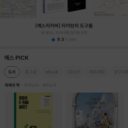
[예스리커버] 타이탄의 도구들
팀 페리스 저/박선령,정지현 공역
9.3
(
1,396
)
예스 PICK
도서
중고샵
eBook
CD/LP
DVD/BD
문구/GI
화제의 책
외국도서
세트도서