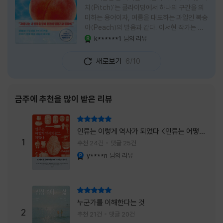
치(Pitch)'는 클라이밍에서 하나의 구간을 의
미하는 용어이자, 여름을 대표하는 과일인 복숭
아(Peach)의 발음과 같다. 이서현 작가는 이
중의적인 제목 안에 소설이 전하고 싶은 메시지
k******1
님의 리뷰
YES마니아 : 로얄
를 아름답게 담아내고 있는 것 같다. 복숭아처
럼 가장 달콤하고 찬란한 계절인 여름. 하지만
새로보기
6/10
그 여름도 끝이 있다. 그리고 클라이밍의 피치
처럼 인생 역시 정상까지 단숨에 오를 수 없고,
한 구간씩 묵묵히 올라야 한다. 『여름의 마지막
피치』는 끝나가는 여름의 아쉬움과 새로운 계
금주에 추천을 많이 받은 리뷰
절을 향해 나아가는 마지막 한 걸음을 동시에
의미하는 제목이었다. 소설은 각자의 '여름'을
리뷰 총점
잃어버린 다섯 인물들의 이야기를 담고 있다.
인류는 이렇게 역사가 되었다 <인류는 어떻게
👧연인에게 이별을 통보받고 외모를 향한 악성
1
역사가 되었나>
추천 24건
댓글 25건
댓글로 인해 카메라 앞에 설 수 없게 된 요리 유
y****n
님의 리뷰
YES마니아 : 플래티넘
튜버
리뷰 총점
누군가를 이해한다는 것
2
추천 21건
댓글 20건