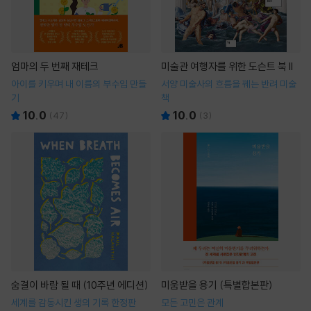
엄마의 두 번째 재테크
미술관 여행자를 위한 도슨트 북 II
아이를 키우며 내 이름의 부수입 만들
서양 미술사의 흐름을 꿰는 반려 미술
기
책
10.0
10.0
(
47
)
(
3
)
숨결이 바람 될 때 (10주년 에디션)
미움받을 용기 (특별합본판)
세계를 감동시킨 생의 기록 한정판
모든 고민은 관계