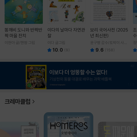
똥깨비 도니와 반짝반
이다의 날마다 자연관
보리 국어사전 (2025
조
짝 마을 잔치
찰
년 최신판)
수
이현아 글/핸짱 그림
이다 글그림
윤구병 감수/토박이 사전
정
편찬실 편
10.0
9.6
(
9
)
(
158
)
1
/
3
크레마클럽