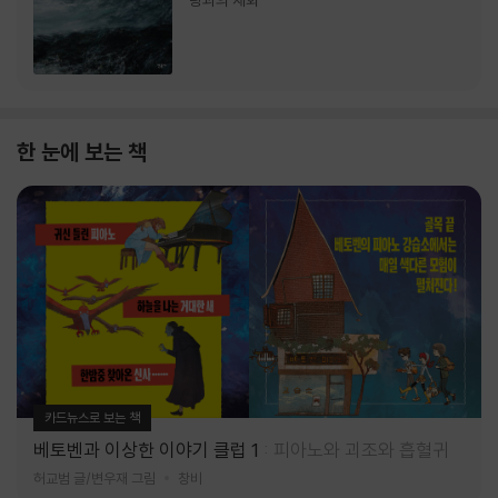
랑과의 재회
한 눈에 보는 책
카드뉴스로 보는 책
베토벤과 이상한 이야기 클럽 1
피아노와 괴조와 흡혈귀
허교범 글/변우재 그림
창비