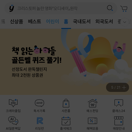
어린이
벤트
신상품
베스트
독후감
홈
국내도서
외국도서
중고샵
웰컴메뉴 모두보기
어린이
5
/
21
크레마클럽
독서기록
사은품
예스펀딩
클래스24
AI일문백답
리딩런
출석체크
혜택모음
매장안내