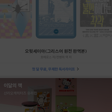
오뒷세이아(그리스어 원전 완역본)
호메로스 저/천병희 역 저
첫 달 무료, 무제한 독서라이프
이달의 책
산리오캐릭터즈 유리컵