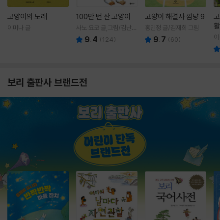
고양이의 노래
100만 번 산 고양이
고양이 해결사 깜냥 9
고
활
이미나 글
사노 요코 글,그림/김난주
홍민정 글/김재희 그림
렇
역
이
9.4
9.7
(
124
)
(
60
)
보리 출판사 브랜드전