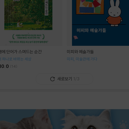
생에 단어가 스며드는 순간
미피와 예술가들
 하나로 바뀌는 세상
미피, 미술관에 가다
10.0
(
14
)
새로보기
1/3