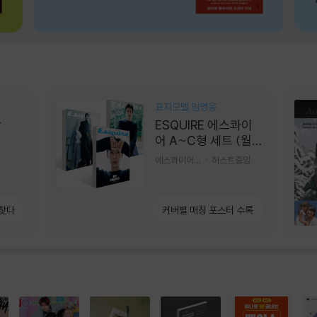
표지모델 임영웅
상
ESQUIRE 에스콰이
어 A~C형 세트 (월
간) : 9월 [2026]
에스콰이어편집부 편
허스트중앙
 찾다
커버별 매칭 포스터 수록