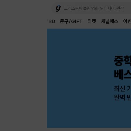
Book
CD/LP
DVD/BD
문구/GIFT
티켓
채널예스
이