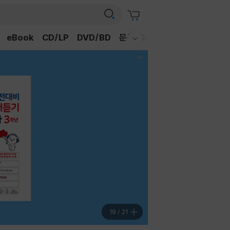
eBook
CD/LP
DVD/BD
문구/GIFT
티켓
채널예스
웰컴메뉴 모두보기
19
/
21