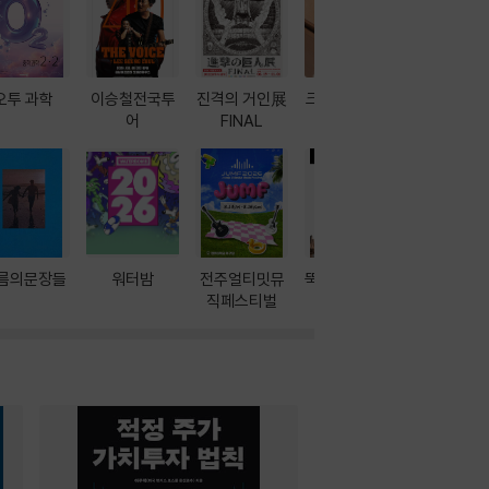
오투 과학
이승철전국투
진격의 거인展
크레마 이북 리
방학에는 
어
FINAL
더기
포터
름의문장들
워터밤
전주얼티밋뮤
뚝딱! AI 3대장
이달의 인
직페스티벌
과