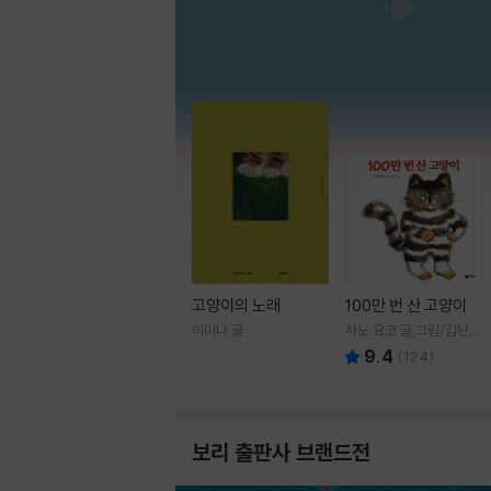
고양이의 노래
100만 번 산 고양이
이미나 글
사노 요코 글,그림/김난주
역
9.4
(
124
)
보리 출판사 브랜드전