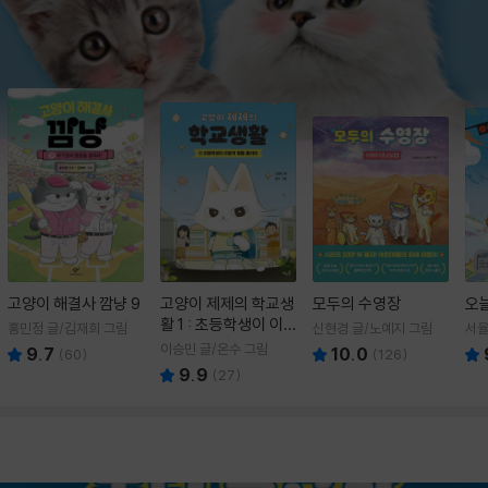
고양이 해결사 깜냥 9
고양이 제제의 학교생
모두의 수영장
오
활 1 : 초등학생이 이
홍민정 글/김재희 그림
신현경 글/노예지 그림
서율
렇게 힘들 줄이야
이승민 글/온수 그림
9.7
10.0
(
60
)
(
126
)
9.9
(
27
)