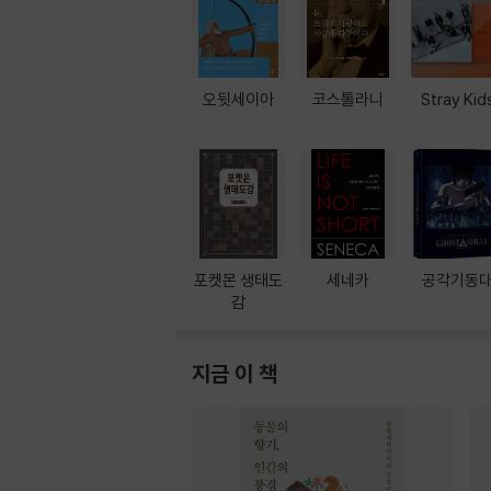
오뒷세이아
코스톨라니
Stray Kid
포켓몬 생태도
세네카
공각기동
감
지금 이 책