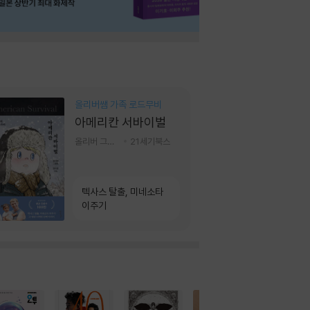
올리버쌤 가족 로드무비
아메리칸 서바이벌
올리버 그랜트,정다운 저
21세기북스
텍사스 탈출, 미네소타
이주기