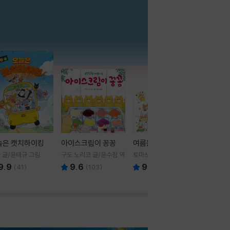
더보기
늘은 캣치하이킹
아이스크림이 꽁꽁
여름을 부탁해
 글/윤태규 그림
구도 노리코 글/윤수정 역
토마쓰리 글그림
9.9
9.6
9.8
(
41
)
(
103
)
(
24
)