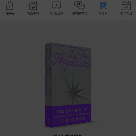
사은품
예스펀딩
클래스24
AI일문백답
리딩런
출석체크