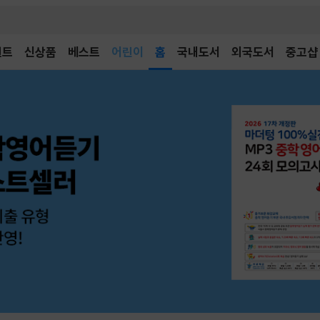
어린이
벤트
신상품
베스트
독후감
홈
국내도서
외국도서
중고샵
어린이