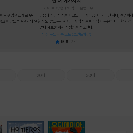
인 더 메가처치
아사이 료 저/송태욱 역
은행나무
이돌 팬덤을 소재로 우리의 믿음과 집단 심리를 파고드는 문제작. 신이 사라진 시대, 팬덤이
종교를 만드는 설계자와 열혈 신도, 음모론자까지. 입체적 인물들과 작가 특유의 대담한 시선
만나 새로운 서사의 정점을 선보인다.
양장 누드 제본 노트 (포인트차감)
9.8
(
24
)
20대
30대