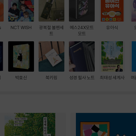
s
NCT WISH
광복절 볼펜세
예스24X모트
유아식
트
모트
대
박효신
북키링
성경 필사 노트
최태성 세계사
여