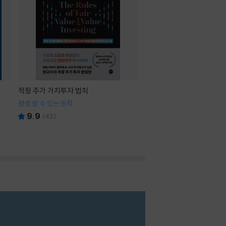
적정 주가 가치투자 법칙
평생 쓸 수 있는 원칙
9.9
(
42
)