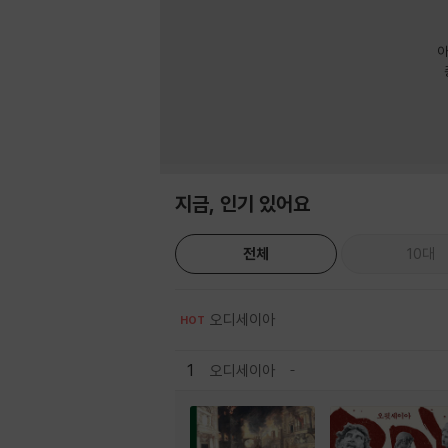
아
지금, 인기 있어요
전체
10대
오디세이아
HOT
1
오디세이아