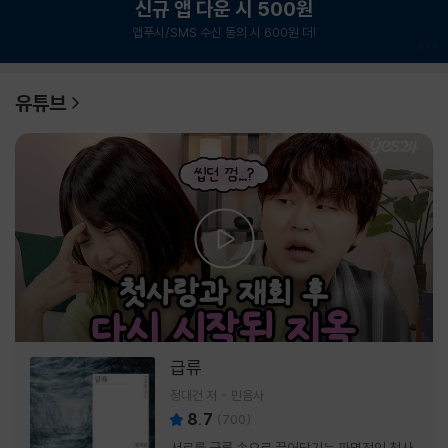
신규 앱 다운 시 500원
앱푸시/SMS 수신 동의 시 600원 더!
1
/
6
유튜브
급류
정대건 저
민음사
8.7
(
700
)