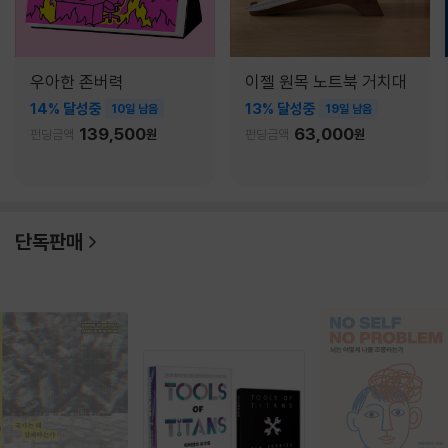
우아한 존버력
이젤 원목 노트북 거치대
14% 달성중
13% 달성중
10일 남음
19일 남음
139,500
63,000
펀딩금액
원
펀딩금액
원
단독판매