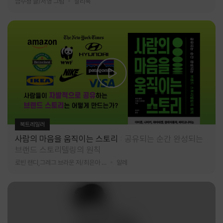
금수정 글/서영 그림
찰리북
북트레일러
사람의 마음을 움직이는 스토리
공유되는 순간 완성되는
브랜드 스토리텔링의 원칙
로빈 랜디,그레그 브라운 저/최은아 역
알레