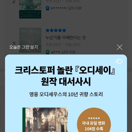
주는 실감과 미스터리 사건의 치밀함이 이루어
2
추천 22건
댓글 18건
내는 최상의 시너지...
k******i
님의 리뷰
YES마니아 : 플래티넘
리뷰 총점
누군가를 이해한다는 것
3
추천 20건
댓글 20건
닫기
오늘은 그만 보기
a***i
님의 리뷰
YES마니아 : 로얄
공지
26년 NBCI 수상 안내
2026-08-01
로그인
최근 본 상품
주문/배송
고객센터 1544-3800
티켓 1544-6399
중고샵 1566-4295
eBook 1:1문의/채팅상담
예스이십사(주) 사업자 정보