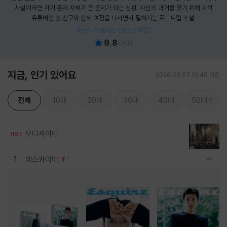
사실이라면 자기 존재 자체가 큰 문제가 되는 상황. 자신의 과거를 찾기 위해 과학
유튜버인 옛 친구와 함께 여정을 나서면서 펼쳐지는 로드트립 소설.
패브릭 북슬리브 (포인트차감)
9.8
(
53
)
지금, 인기 있어요
2026.08.07 13:49 기준
전체
10대
20대
30대
40대
50대
오디세이아
HOT
1
에스콰이어
1
관련상품 보이기/감축