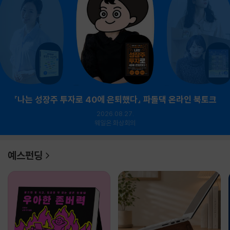
『나는 성장주 투자로 40에 은퇴했다』 파돌댁 온라인 북토크
2026.08.27.
웨일온 화상회의
예스펀딩