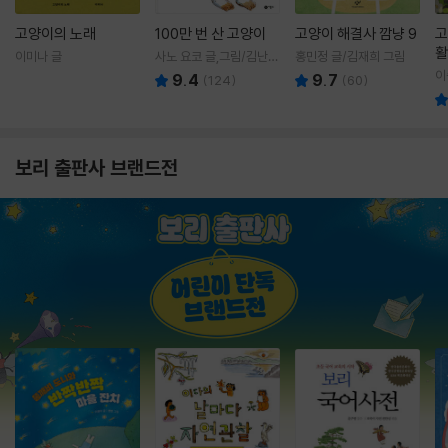
고양이의 노래
100만 번 산 고양이
고양이 해결사 깜냥 9
고
활
이미나 글
사노 요코 글,그림/김난주
홍민정 글/김재희 그림
렇
역
이
9.4
9.7
(
124
)
(
60
)
보리 출판사 브랜드전