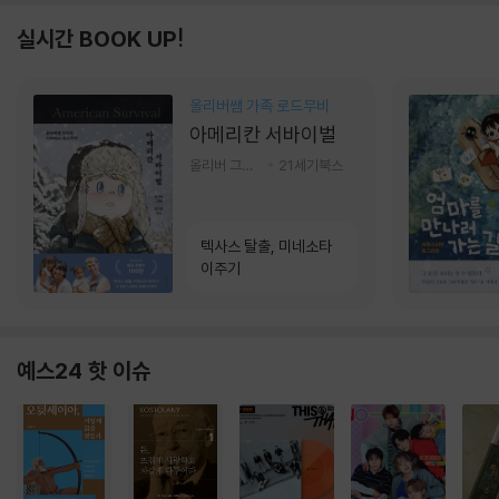
실시간 BOOK UP!
올리버쌤 가족 로드무비
아메리칸 서바이벌
올리버 그랜트,정다운 저
21세기북스
텍사스 탈출, 미네소타
이주기
예스24 핫 이슈