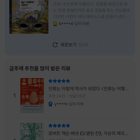
즈의 다섯 번째 작품이다. 호텔을 배경으로 하
는 만큼 호텔리어의 삶과 호텔을 찾는 손님들의
다양한 사연이 여러 에피소드를 만들어 낸다.
주인공은 호텔리어로서의 완벽함을 꿈꾸는 야
b****4
님의 리뷰
YES마니아 : 골드
마기시 나오미와 닛타 고스케다. 물론 고스케는
네 번째 이야기까지는 형사였다. 사건을 해결하
는 과정에서 나오미가 다치게 되자, 고스케는
새로보기
5/10
모든 책임을 지고 형사직에서 물러난다. 하지만
그동안 호텔에서 쌓은 인연 덕분에 호텔 코르테
시아 도쿄에서 함께 일해 보지 않겠느냐는 제안
을 받게 된다. 그렇게 끝난 4권 이후, 나는 5권
금주에 추천을 많이 받은 리뷰
이 출간되기만을 기다렸다. 형사가 아닌 호텔리
어가 된 닛타 고스케의 모습이 무척 궁금했기
리뷰 총점
때문이다. 그동안 호텔에서 잠복 수사를 하며
인류는 이렇게 역사가 되었다 <인류는 어떻게
어설픈 호텔리어의 가면을 쓰고 있었다면, 이제
1
역사가 되었나>
추천 24건
댓글 25건
는 가면
y****n
님의 리뷰
YES마니아 : 플래티넘
리뷰 총점
로버트 잭슨 베넷 《오염된 잔》, 가상의 제국이