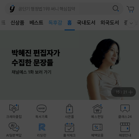
어린이
독후감
벤트
신상품
베스트
홈
국내도서
외국도서
중고샵
어린이
웰컴메뉴 모두보기
15
/
21
크레마클럽
독서기록
사은품
예스펀딩
클래스24
AI일문백답
리딩런
출석체크
혜택모음
매장안내