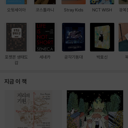
오뒷세이아
코스톨라니
Stray Kids
NCT WISH
광복
포켓몬 생태도
세네카
공각기동대
박효신
감
지금 이 책