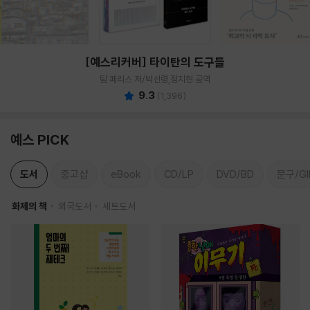
[예스리커버] 타이탄의 도구들
팀 페리스 저/박선령,정지현 공역
9.3
(
1,396
)
예스 PICK
도서
중고샵
eBook
CD/LP
DVD/BD
문구/GI
화제의 책
외국도서
세트도서