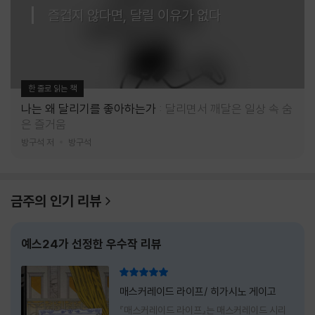
즐겁지 않다면, 달릴 이유가 없다
한 줄로 읽는 책
나는 왜 달리기를 좋아하는가
달리면서 깨달은 일상 속 숨
은 즐거움
방구석 저
방구석
금주의 인기 리뷰
예스24가 선정한 우수작 리뷰
리뷰 총점
매스커레이드 라이프/ 히가시노 게이고
『매스커레이드 라이프』는 매스커레이드 시리