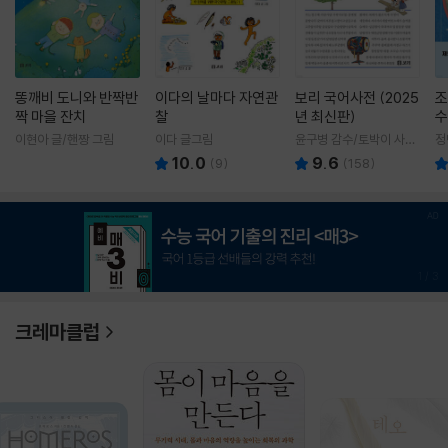
똥깨비 도니와 반짝반
이다의 날마다 자연관
보리 국어사전 (2025
조
짝 마을 잔치
찰
년 최신판)
수
이현아 글/핸짱 그림
이다 글그림
윤구병 감수/토박이 사전
정
편찬실 편
10.0
9.6
(
9
)
(
158
)
1
/
3
크레마클럽