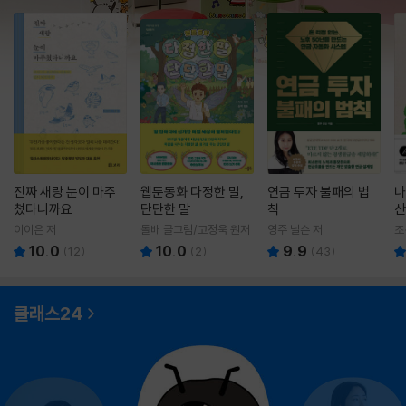
진짜 새랑 눈이 마주
웹툰동화 다정한 말,
연금 투자 불패의 법
나
쳤다니까요
단단한 말
칙
산
이이은 저
돌배 글그림/고정욱 원저
영주 닐슨 저
조
10.0
10.0
9.9
(
12
)
(
2
)
(
43
)
클래스24