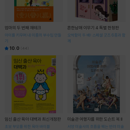
엄마의 두 번째 재테크
흔한남매 이무기 4 특별 한정판
아이를 키우며 내 이름의 부수입 만들
오싹함이 두 배! 스페셜 굿즈 6종과 함
기
께
10.0
(
44
)
임신 출산 육아 대백과 최신개정판
미술관 여행자를 위한 도슨트 북 II
초보 부모를 위한 육아 바이블
서양 미술사의 흐름을 꿰는 반려 미술