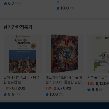
책
8.7
(
27
)
10.0
(
3
)
#기간한정특가
걸어서 세계속으로 - 남유
에브리씽 에브리웨어 올 앳
기분 좋은 일은
럽 동유럽 편
원스 (1Disc, 풀슬립 일반
10
6,120
%
판) : 블루레이
10
6,120
10
26,700
%
원
%
원
9.8
(
9
)
9.6
10.0
(
27
)
(
2
)