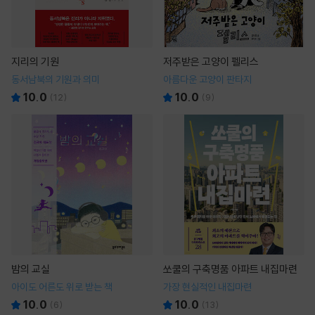
지리의 기원
저주받은 고양이 펠리스
동서남북의 기원과 의미
아름다운 고양이 판타지
10.0
10.0
(
12
)
(
9
)
밤의 교실
쏘쿨의 구축명품 아파트 내집마련
아이도 어른도 위로 받는 책
가장 현실적인 내집마련
10.0
10.0
(
6
)
(
13
)