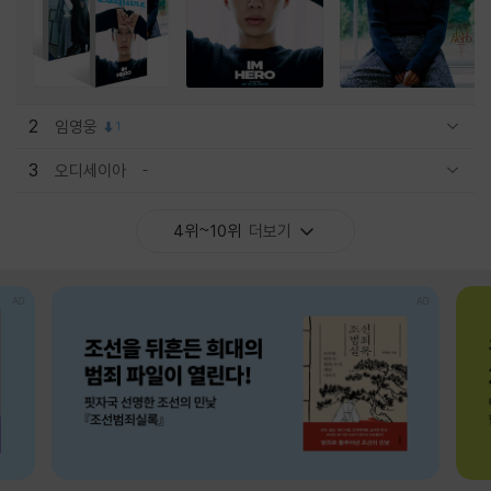
2
임영웅
1
관련상품 보이기/감축
3
오디세이아
관련상품 보이기/감축
4위~10위
더보기