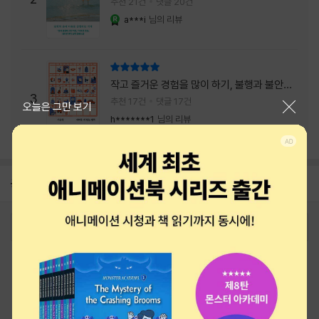
추천 21건
댓글 20건
a***i
님의 리뷰
YES마니아 : 로얄
리뷰 총점
작고 즐거운 경험을 많이 하기, 불행과 불안을
3
회피하지 말기, 그리고 좋은 사람을 많이 만나
추천 17건
댓글 17건
닫기
오늘은 그만 보기
기.
h*******1
님의 리뷰
공지
26년 NBCI 수상 안내
2026-08-01
로그인
최근 본 상품
주문/배송
고객센터 1544-3800
티켓 1544-6399
중고샵 1566-4295
eBook 1:1문의/채팅상담
예스이십사(주) 사업자 정보
이용약관
개인정보처리방침
청소년보호정책