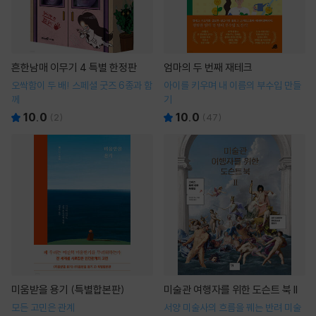
흔한남매 이무기 4 특별 한정판
엄마의 두 번째 재테크
오싹함이 두 배! 스페셜 굿즈 6종과 함
아이를 키우며 내 이름의 부수입 만들
께
기
10.0
10.0
(
2
)
(
47
)
미움받을 용기 (특별합본판)
미술관 여행자를 위한 도슨트 북 II
모든 고민은 관계
서양 미술사의 흐름을 꿰는 반려 미술