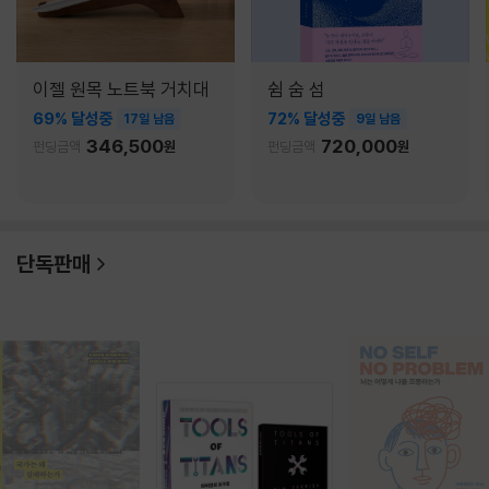
이젤 원목 노트북 거치대
쉼 숨 섬
69% 달성중
72% 달성중
17일 남음
9일 남음
346,500
720,000
펀딩금액
원
펀딩금액
원
단독판매