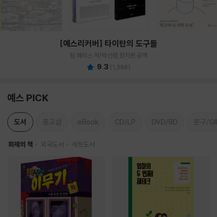
[예스리커버] 타이탄의 도구들
팀 페리스 저/박선령,정지현 공역
9.3
(
1,396
)
예스 PICK
도서
중고샵
eBook
CD/LP
DVD/BD
문구/GI
화제의 책
외국도서
세트도서