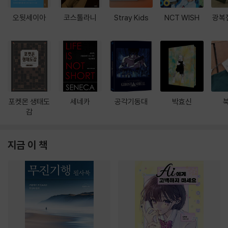
오뒷세이아
코스톨라니
Stray Kids
NCT WISH
광복
포켓몬 생태도
세네카
공각기동대
박효신
감
지금 이 책