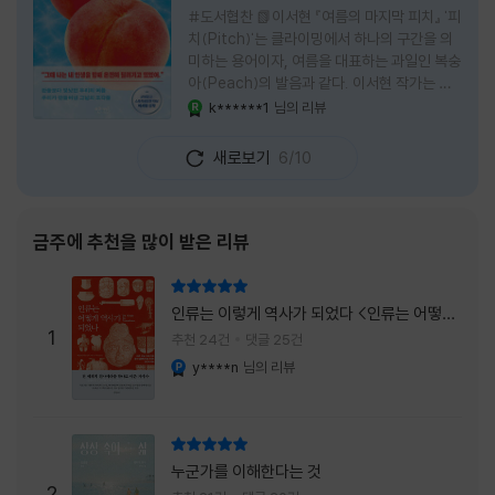
#도서협찬 📗이서현 『여름의 마지막 피치』 '피
치(Pitch)'는 클라이밍에서 하나의 구간을 의
미하는 용어이자, 여름을 대표하는 과일인 복숭
아(Peach)의 발음과 같다. 이서현 작가는 이
중의적인 제목 안에 소설이 전하고 싶은 메시지
k******1
님의 리뷰
YES마니아 : 로얄
를 아름답게 담아내고 있는 것 같다. 복숭아처
럼 가장 달콤하고 찬란한 계절인 여름. 하지만
새로보기
6/10
그 여름도 끝이 있다. 그리고 클라이밍의 피치
처럼 인생 역시 정상까지 단숨에 오를 수 없고,
한 구간씩 묵묵히 올라야 한다. 『여름의 마지막
피치』는 끝나가는 여름의 아쉬움과 새로운 계
금주에 추천을 많이 받은 리뷰
절을 향해 나아가는 마지막 한 걸음을 동시에
의미하는 제목이었다. 소설은 각자의 '여름'을
리뷰 총점
잃어버린 다섯 인물들의 이야기를 담고 있다.
인류는 이렇게 역사가 되었다 <인류는 어떻게
👧연인에게 이별을 통보받고 외모를 향한 악성
1
역사가 되었나>
추천 24건
댓글 25건
댓글로 인해 카메라 앞에 설 수 없게 된 요리 유
y****n
님의 리뷰
YES마니아 : 플래티넘
튜버
리뷰 총점
누군가를 이해한다는 것
2