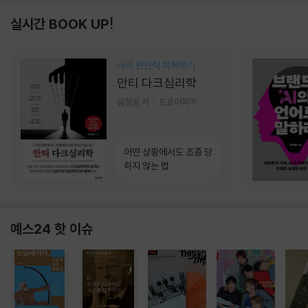
실시간 BOOK UP!
나의 판단력 회복하기
안티 다크심리학
임철웅 저
트로이목마
어떤 상황에서도 조종 당
하지 않는 법
예스24 핫 이슈