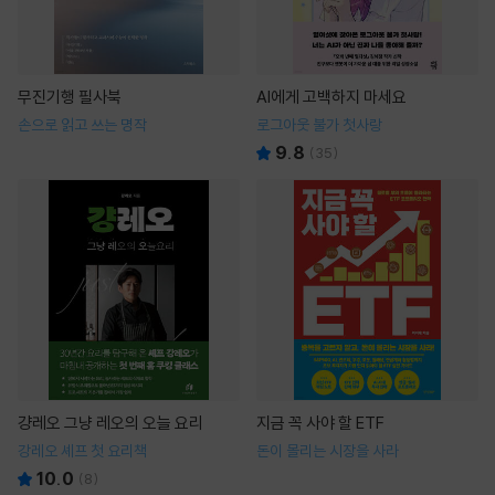
무진기행 필사북
AI에게 고백하지 마세요
손으로 읽고 쓰는 명작
로그아웃 불가 첫사랑
9.8
(
35
)
걍레오 그냥 레오의 오늘 요리
지금 꼭 사야 할 ETF
강레오 셰프 첫 요리책
돈이 몰리는 시장을 사라
10.0
(
8
)