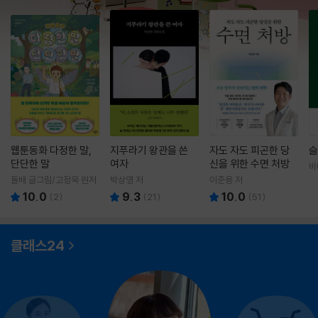
웹툰동화 다정한 말,
지푸라기 왕관을 쓴
자도 자도 피곤한 당
슬
단단한 말
여자
신을 위한 수면 처방
바
영
돌배 글그림/고정욱 원저
박상영 저
이준용 저
10.0
9.3
10.0
(
2
)
(
21
)
(
51
)
클래스24