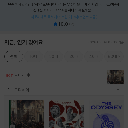
단순히 재밌기만 할까? 『오뒷세이아』에는 무수히 많은 매력이 있다. '아트인문학'
김태진 저자가 그 요소를 하나씩 해설해준다.
제로퍼제로 독서대/스트랩 에코백(포인트 차감)
10.0
(
2
)
지금, 인기 있어요
2026.08.09 03:13 기준
전체
10대
20대
30대
40대
50대
오디세이아
HOT
1
오디세이
관련상품 보이기/감축