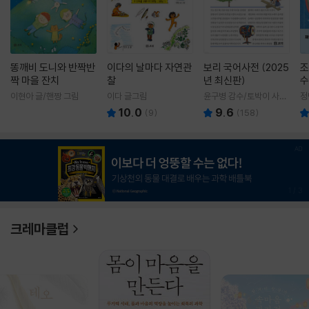
똥깨비 도니와 반짝반
이다의 날마다 자연관
보리 국어사전 (2025
조
짝 마을 잔치
찰
년 최신판)
수
이현아 글/핸짱 그림
이다 글그림
윤구병 감수/토박이 사전
정
편찬실 편
10.0
9.6
(
9
)
(
158
)
1
/
3
크레마클럽