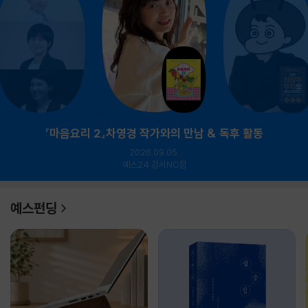
『마음요리 2』차영경 작가와의 만남 & 독후 활동
2026.09.05.
예스24 강서NC점
예스펀딩