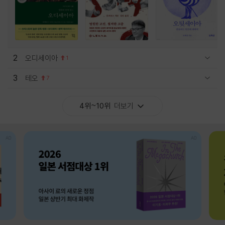
2
오디세이아
1
관련상품 보이기/감축
3
테오
7
관련상품 보이기/감축
4위~10위
더보기