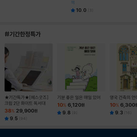
책
10.0
(
3
)
#기간한정특가
★기간특가★[예스굿즈]
기분 좋은 일은 매일 있어
영국 건축의 언
크림 2단 화이트 독서대
10
6,120
10
6,300
%
원
%
38
29,900
%
원
9.8
9.3
(
9
)
(
16
)
9.5
(
94
)