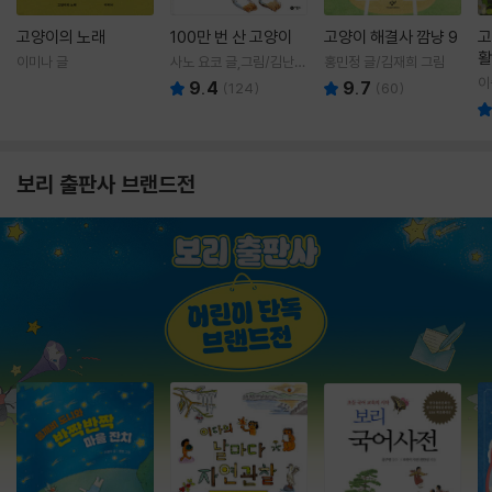
고양이의 노래
100만 번 산 고양이
고양이 해결사 깜냥 9
고
활
이미나 글
사노 요코 글,그림/김난주
홍민정 글/김재희 그림
렇
역
이
9.4
9.7
(
124
)
(
60
)
보리 출판사 브랜드전