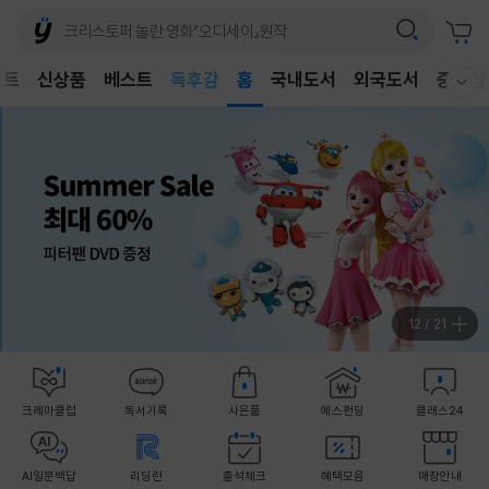
어린이
독후감
벤트
신상품
베스트
홈
국내도서
외국도서
중고샵
어린이
웰컴메뉴 모두보기
13
/
21
크레마클럽
독서기록
사은품
예스펀딩
클래스24
AI일문백답
리딩런
출석체크
혜택모음
매장안내