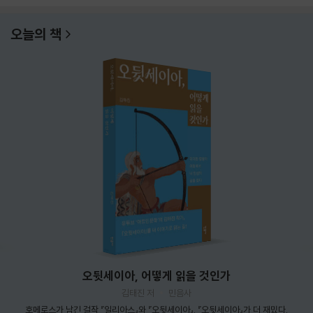
오늘의 책
오뒷세이아, 어떻게 읽을 것인가
김태진 저
민음사
호메로스가 남긴 걸작 『일리아스』와 『오뒷세이아』. 『오뒷세이아』가 더 재밌다.