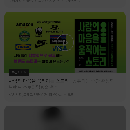
누카가 미오 글/토티 그림/김지영 역
다산어린이
북트레일러
사람의 마음을 움직이는 스토리
공유되는 순간 완성되는
브랜드 스토리텔링의 원칙
로빈 랜디,그레그 브라운 저/최은아 역
알레