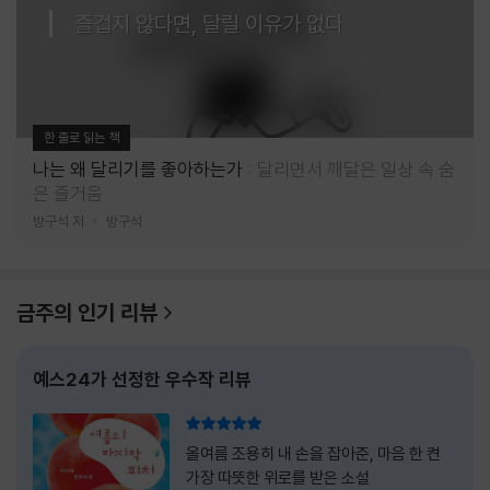
즐겁지 않다면, 달릴 이유가 없다
한 줄로 읽는 책
나는 왜 달리기를 좋아하는가
달리면서 깨달은 일상 속 숨
은 즐거움
방구석 저
방구석
금주의 인기 리뷰
예스24가 선정한 우수작 리뷰
리뷰 총점
올여름 조용히 내 손을 잡아준, 마음 한 켠
가장 따뜻한 위로를 받은 소설