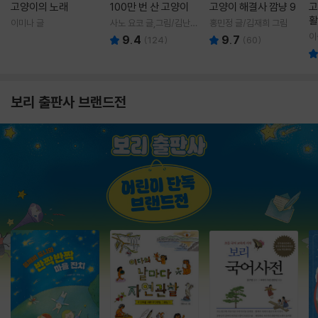
고양이의 노래
100만 번 산 고양이
고양이 해결사 깜냥 9
고
활
이미나 글
사노 요코 글,그림/김난주
홍민정 글/김재희 그림
렇
역
이
9.4
9.7
(
124
)
(
60
)
보리 출판사 브랜드전