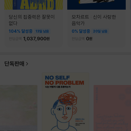
당신의 집중력은 잘못이
모차르트 : 신이 사랑한
없다
음악가
104% 달성중
0% 달성중
13일 남음
20일 남음
1,037,900
0
펀딩금액
원
펀딩금액
원
단독판매