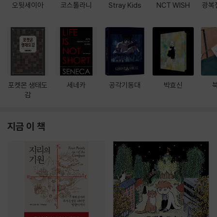
오뒷세이아
코스톨라니
Stray Kids
NCT WISH
광복
포켓몬 생태도
세네카
공각기동대
박효신
감
지금 이 책