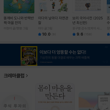
똥깨비 도니와 반짝반
이다의 날마다 자연관
보리 국어사전 (2025
조
짝 마을 잔치
찰
년 최신판)
수
이현아 글/핸짱 그림
이다 글그림
윤구병 감수/토박이 사전
정
편찬실 편
10.0
9.6
(
9
)
(
158
)
1
/
3
크레마클럽