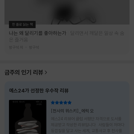
한 줄로 읽는 책
나는 왜 달리기를 좋아하는가
달리면서 깨달은 일상 속 숨
은 즐거움
방구석 저
방구석
금주의 인기 리뷰
예스24가 선정한 우수작 리뷰
리뷰 총점
[천사의 위스키]_에릭 오
예스24 리뷰어 클럽 서평단 자격으로 도서를
제공받고 작성한 리뷰입니다 사람들이 저마다
등껍질을 달고 사는 세계, 교통사고 후 천사를