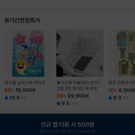
#기간한정특가
핑크퐁 상어가족 마이크
★기간특가★[예스굿즈]
영국 건축의 언
크림 2단 화이트 독서대
50
15,000
10
6,300
%
원
%
38
29,900
%
원
10.0
9.3
(
4
)
(
16
)
9.5
(
94
)
신규 앱 다운 시 500원
앱푸시/SMS 수신 동의 시 600원 더!