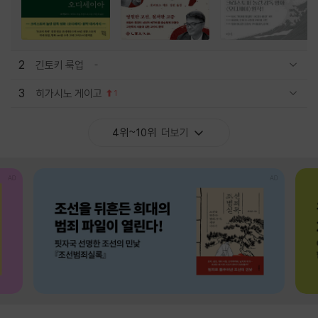
2
긴토키 룩업
관련상품 보이기/감축
3
히가시노 게이고
1
관련상품 보이기/감축
4위~10위
더보기