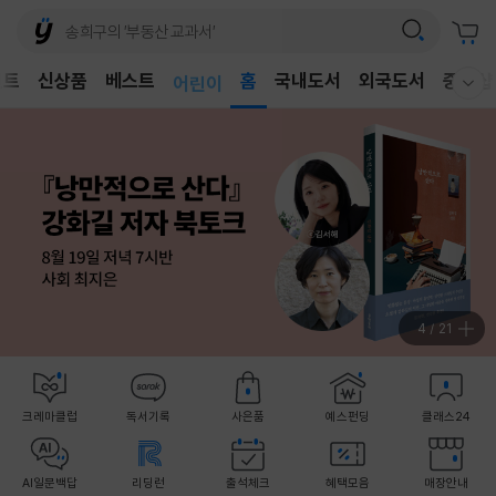
벤트
신상품
베스트
어린이
홈
국내도서
외국도서
중고샵
웰컴메뉴 모두보기
독후감
어린이
4
/
21
크레마클럽
독서기록
사은품
예스펀딩
클래스24
AI일문백답
리딩런
출석체크
혜택모음
매장안내