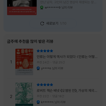
만난 남자, 고인이 남긴 영상이 재생되는 장례
식장에서 똥을 싼 개. 이 책에는 몇 줄만 읽어도
w*******9
님의 리뷰
YES마니아 : 로얄
그다음 장면이 궁금해지는 이야기들이 가득하
다. 한 편만 읽고 덮으려 했는데, 다음 이야기로
넘어가 있었다. 소설을 읽으면서 잘 만든 단편
새로보기
1/10
애니메이션 여러 편을 차례로 보는 기분이 들었
다. (이건 저자가 픽사 애니메이터라는 소개 글
을 봐서 더 그렇게 생각했을 수도 있다.) 장면은
선명하게 그려졌고, 한 편이 끝날 때마다 질문
금주에 추천을 많이 받은 리뷰
이 뒤따라왔다. 감출 수 없는 세계는 더 다정할
까 「등껍질」의 세계에서 사람들은 저마다 다른
리뷰 총점
등껍질을 달고 살아간다. 몸의 일부이면서 한
인류는 이렇게 역사가 되었다 <인류는 어떻게
사람을 표현하는 수단
1
역사가 되었나>
추천 24건
댓글 25건
y****n
님의 리뷰
YES마니아 : 플래티넘
리뷰 총점
로버트 잭슨 베넷 《오염된 잔》, 가상의 제국이
주는 실감과 미스터리 사건의 치밀함이 이루어
2
추천 22건
댓글 18건
내는 최상의 시너지...
k******i
님의 리뷰
YES마니아 : 플래티넘