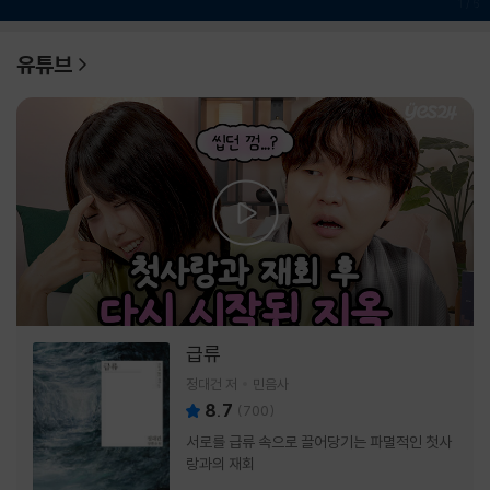
1
/
6
유튜브
급류
정대건 저
민음사
8.7
(
700
)
서로를 급류 속으로 끌어당기는 파멸적인 첫사
랑과의 재회