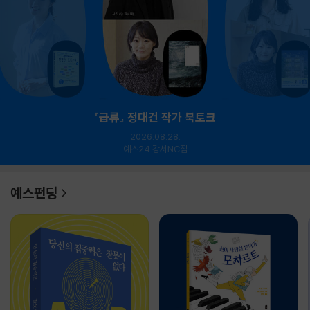
『급류』 정대건 작가 북토크
2026.08.28.
예스24 강서NC점
예스펀딩