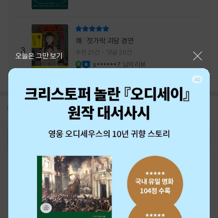
리뷰 총점
쾌 : 젓가락 괴담 경연
3
추천 21건
댓글 20건
닫기
오늘은 그만 보기
s******7
님의 리뷰
YES마니아 : 로얄
이달의 사락
공지
8월 신용카드 무이자할부 안내
2026-08-01
로그인
최근 본 상품
주문/배송
고객센터 1544-3800
티켓 1544-6399
중고샵 1566-4295
eBook 1:1문의/채팅상담
예스이십사(주) 사업자 정보
이용약관
개인정보처리방침
청소년보호정책
PC버전
회사소개
거래처관계자께