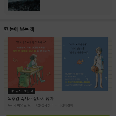
한 눈에 보는 책
카드뉴스로 보는 책
독후감 숙제가 끝나지 않아
누카가 미오 글/토티 그림/김지영 역
다산어린이