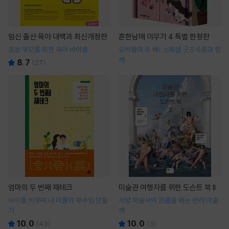
임신 출산 육아 대백과 최신개정판
흔한남매 이무기 4 특별 한정판
초보 부모를 위한 육아 바이블
오싹함이 두 배! 스페셜 굿즈 6종과 함
께
8.7
(
27
)
엄마의 두 번째 재테크
미술관 여행자를 위한 도슨트 북 II
아이를 키우며 내 이름의 부수입 만들
서양 미술사의 흐름을 꿰는 반려 미술
기
책
10.0
10.0
(
43
)
(
3
)