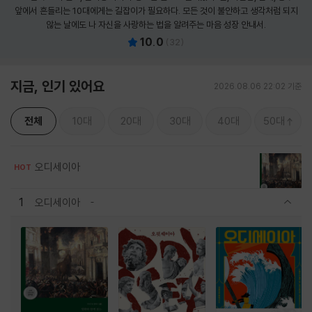
앞에서 흔들리는 10대에게는 길잡이가 필요하다. 모든 것이 불안하고 생각처럼 되지
않는 날에도 나 자신을 사랑하는 법을 알려주는 마음 성장 안내서.
10.0
(
32
)
지금, 인기 있어요
2026.08.06 22:02 기준
전체
10대
20대
30대
40대
50대
오디세이아
HOT
1
오디세이아
관련상품 보이기/감축