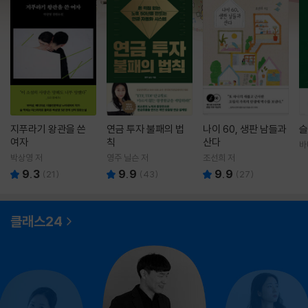
지푸라기 왕관을 쓴
연금 투자 불패의 법
나이 60, 생판 남들과
슬
여자
칙
산다
바
영
박상영 저
영주 닐슨 저
조선희 저
9.3
9.9
9.9
(
21
)
(
43
)
(
27
)
클래스24