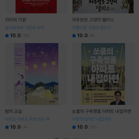
지리의 기원
저주받은 고양이 펠리스
동서남북의 기원과 의미
아름다운 고양이 판타지
10.0
10.0
(
12
)
(
8
)
밤의 교실
쏘쿨의 구축명품 아파트 내집마련
아이도 어른도 위로 받는 책
가장 현실적인 내집마련
10.0
10.0
(
4
)
(
12
)