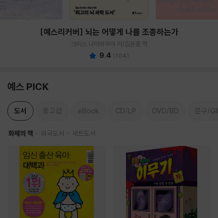
[예스리커버] 뇌는 어떻게 나를 조종하는가
크리스 나이바우어 저/김윤종 역
9.4
(
104
)
예스 PICK
도서
중고샵
eBook
CD/LP
DVD/BD
문구/GI
화제의 책
외국도서
세트도서