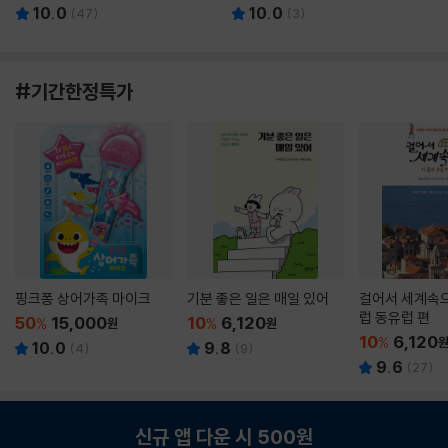
10.0
10.0
(
47
)
(
3
)
#기간한정특가
핑크퐁 상어가족 마이크
기분 좋은 일은 매일 있어
걸어서 세계속으
럽 동유럽 편
50
15,000
10
6,120
%
원
%
원
10
6,120
%
10.0
9.8
(
4
)
(
9
)
9.6
(
27
)
신규 앱 다운 시 500원