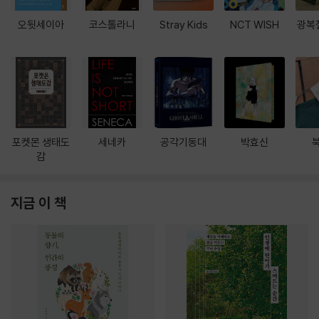
오뒷세이아
코스톨라니
Stray Kids
NCT WISH
광복
포켓몬 생태도
세네카
공각기동대
박효신
감
지금 이 책