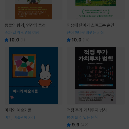
동물의 향기, 인간의 풍경
인생에 단어가 스며드는 순간
숲과 길 위 생명의 여정
단어 하나로 바뀌는 세상
10.0
10.0
(
1
)
(
16
)
미피와 예술가들
적정 주가 가치투자 법칙
미피, 미술관에 가다
평생 쓸 수 있는 원칙
9.9
(
42
)