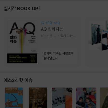
실시간 BOOK UP!
IQ→EQ→AQ
AQ 변화지능
리즈 트랜 저/한미선 역
알에이치코리아(RHK)
변화에 익숙한 사람만이
살아남는다
예스24 핫 이슈