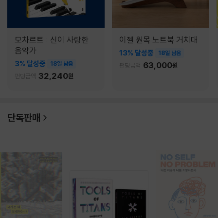
모차르트 : 신이 사랑한
이젤 원목 노트북 거치대
음악가
13% 달성중
18일 남음
3% 달성중
18일 남음
63,000
펀딩금액
원
32,240
펀딩금액
원
단독판매