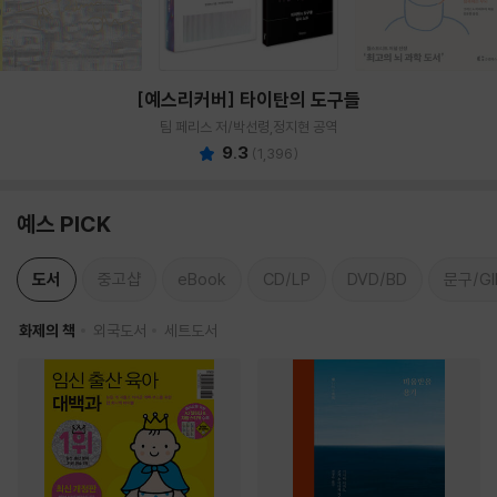
[예스리커버] 타이탄의 도구들
팀 페리스 저/박선령,정지현 공역
9.3
(
1,396
)
예스 PICK
도서
중고샵
eBook
CD/LP
DVD/BD
문구/GI
화제의 책
외국도서
세트도서