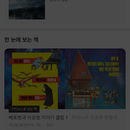
랑과의 재회
한 눈에 보는 책
카드뉴스로 보는 책
베토벤과 이상한 이야기 클럽 1
피아노와 괴조와 흡혈귀
허교범 글/변우재 그림
창비