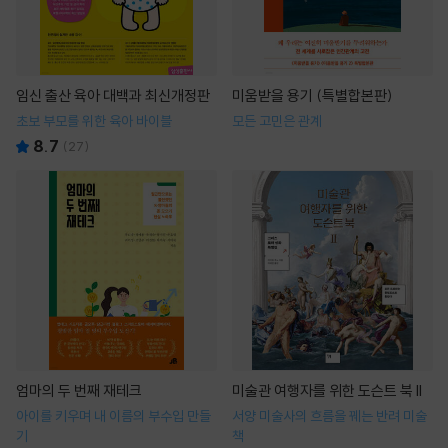
임신 출산 육아 대백과 최신개정판
미움받을 용기 (특별합본판)
초보 부모를 위한 육아 바이블
모든 고민은 관계
8.7
(
27
)
엄마의 두 번째 재테크
미술관 여행자를 위한 도슨트 북 II
아이를 키우며 내 이름의 부수입 만들
서양 미술사의 흐름을 꿰는 반려 미술
기
책