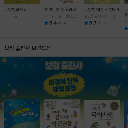
고양이의 노래
100만 번 산 고양이
고양이 해결사 깜냥 9
고
활
이미나 글
사노 요코 글,그림/김난주
홍민정 글/김재희 그림
렇
역
이
9.4
9.7
(
124
)
(
60
)
보리 출판사 브랜드전