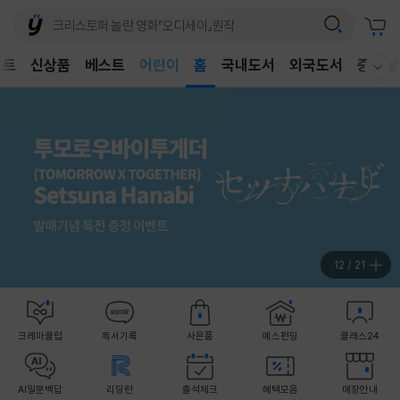
어린이
벤트
신상품
베스트
독후감
홈
국내도서
외국도서
중고샵
웰컴메뉴 모두보기
어린이
12
/
21
크레마클럽
독서기록
사은품
예스펀딩
클래스24
AI일문백답
리딩런
출석체크
혜택모음
매장안내