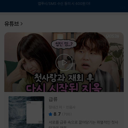
앱푸시/SMS 수신 동의 시 600원 더!
1
/
6
유튜브
급류
정대건 저
민음사
8.7
(
700
)
서로를 급류 속으로 끌어당기는 파멸적인 첫사