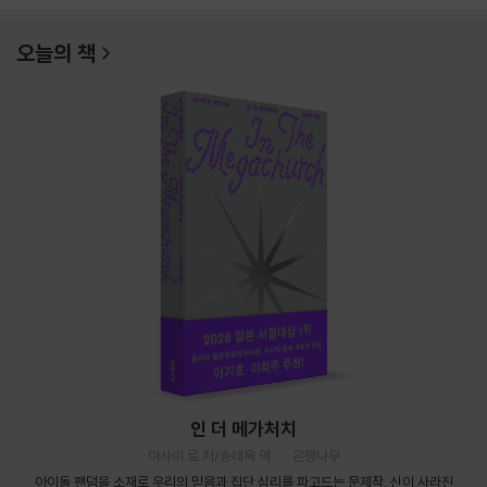
오늘의 책
인 더 메가처치
아사이 료 저/송태욱 역
은행나무
아이돌 팬덤을 소재로 우리의 믿음과 집단 심리를 파고드는 문제작. 신이 사라진