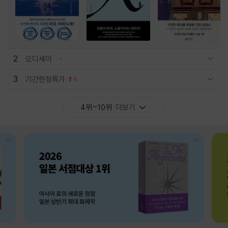
2
오디세이
관련상품 보이기/감축
3
기간한정특가
6
관련상품 보이기/감축
4위~10위
더보기