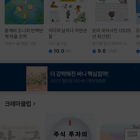
똥깨비 도니와 반짝반
이다의 날마다 자연관
보리 국어사전 (2025
조
짝 마을 잔치
찰
년 최신판)
수
이현아 글/핸짱 그림
이다 글그림
윤구병 감수/토박이 사전
정
편찬실 편
10.0
9.6
(
9
)
(
158
)
1
/
3
크레마클럽