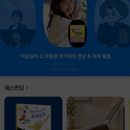
『마음요리 2』차영경 작가와의 만남 & 독후 활동
2026.09.05.
예스24 강서NC점
예스펀딩