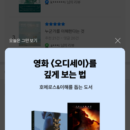
내는 최상의 시너지...
k******i
님의 리뷰
YES마니아 : 플래티넘
리뷰 총점
누군가를 이해한다는 것
3
추천 21건
댓글 20건
닫기
오늘은 그만 보기
a***i
님의 리뷰
YES마니아 : 로얄
공지
8월 신용카드 무이자할부 안내
2026-08-01
로그인
최근 본 상품
주문/배송
고객센터 1544-3800
티켓 1544-6399
중고샵 1566-4295
eBook 1:1문의/채팅상담
예스이십사(주) 사업자 정보
이용약관
개인정보처리방침
청소년보호정책