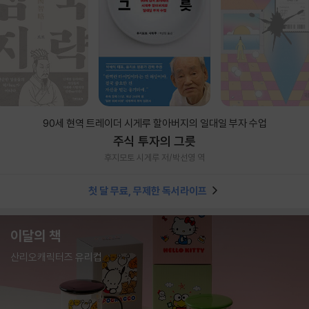
90세 현역 트레이더 시게루 할아버지의 일대일 부자 수업
주식 투자의 그릇
후지모토 시게루 저/박선영 역
첫 달 무료, 무제한 독서라이프
이달의 책
산리오캐릭터즈 유리컵