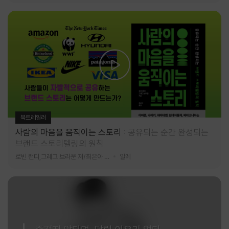
북트레일러
사람의 마음을 움직이는 스토리
공유되는 순간 완성되는
브랜드 스토리텔링의 원칙
로빈 랜디,그레그 브라운 저/최은아 역
알레