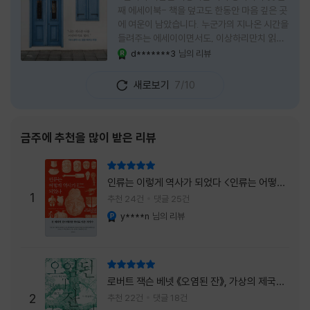
째 에세이북- 책을 덮고도 한동안 마음 깊은 곳
에 여운이 남았습니다. 누군가의 지나온 시간을
들려주는 에세이이면서도, 이상하리만치 읽는
사람 자신의 삶을 다시 돌아보게 만드는 책이었
d*******3
님의 리뷰
YES마니아 : 로얄
습니다. 그래서 이 책은 단순히 한 사람의 기록
으로 머물지 않고, 각자의 상처와 후회, 다 지나
새로보기
7/10
온 줄 알았던 마음의 결을 가만히 비추는 거울
처럼 다가왔습니다. 무엇보다 좋았던 점은 이
책이 큰 목소리로 삶의 답을 가르치려 하지 않
는다는 것, 대신 지나온 시간 속에서 비로소 알
금주에 추천을 많이 받은 리뷰
아차리게 되는 감정들, 놓아야 지켜지는 것들이
있고 무너지지 않는 것보다 다시 일어서는 일이
리뷰 총점
더 중요하다는 사실을 담담하게 보여줍니다. 그
인류는 이렇게 역사가 되었다 <인류는 어떻게
래서 읽는 내내 위로가 과장되지 않았고, 오히
1
역사가 되었나>
추천 24건
댓글 25건
려 그 절제된 진심 덕분에 더 오래 마음에 남았
y****n
님의 리뷰
YES마니아 : 플래티넘
습니다. 책 곳곳에
리뷰 총점
로버트 잭슨 베넷 《오염된 잔》, 가상의 제국이
주는 실감과 미스터리 사건의 치밀함이 이루어
2
추천 22건
댓글 18건