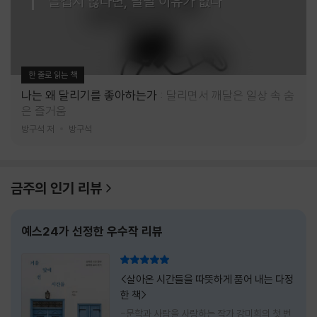
즐겁지 않다면, 달릴 이유가 없다
한 줄로 읽는 책
나는 왜 달리기를 좋아하는가
달리면서 깨달은 일상 속 숨
은 즐거움
방구석 저
방구석
금주의 인기 리뷰
예스24가 선정한 우수작 리뷰
리뷰 총점
<살아온 시간들을 따뜻하게 품어 내는 다정
한 책>
-문학과 사람을 사랑하는 작가 강미희의 첫 번