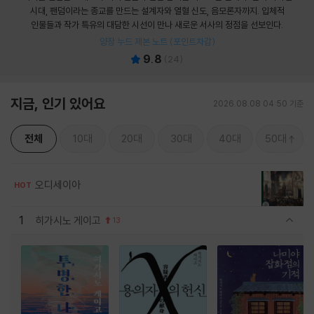
시대, 팬덤이라는 종교를 만드는 설계자와 열혈 신도, 음모론자까지. 입체적
인물들과 작가 특유의 대담한 시선이 만나 새로운 서사의 정점을 선보인다.
양장 누드 제본 노트 (포인트차감)
9.8
(
24
)
지금, 인기 있어요
2026.08.08 04:50 기준
전체
10대
20대
30대
40대
50대
오디세이아
HOT
1
히가시노 게이고
13
관련상품 보이기/감축