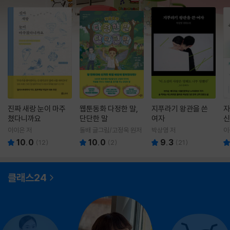
진짜 새랑 눈이 마주
웹툰동화 다정한 말,
지푸라기 왕관을 쓴
자
쳤다니까요
단단한 말
여자
신
이이은 저
돌배 글그림/고정욱 원저
박상영 저
이
10.0
10.0
9.3
(
12
)
(
2
)
(
21
)
클래스24