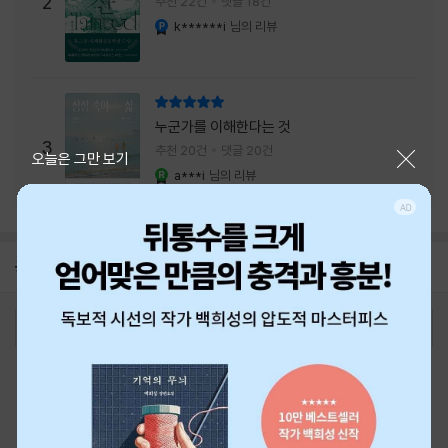
2
추천 22건
댓글 18건
내는 최상의 시너지...
k******i
님의 리뷰
YES마니아 : 플래티넘
리뷰 총점
누군가를 이해한다는 것
3
추천 20건
댓글 20건
닫기
오늘은 그만 보기
a***i
님의 리뷰
YES마니아 : 로얄
공지
26년 NBCI 수상 안내
2026-08-01
로그인
최근 본 상품
주문/배송
고객센터 1544-3800
티켓 1544-6399
중고샵 1566-4295
eBook 1:1문의/채팅상담
예스이십사(주) 사업자 정보