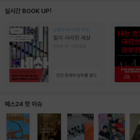
실시간 BOOK UP!
노동이 아니라면 무엇
일이 사라진 세상
이진우 저
다산초당
인간 존재의 당위를 찾다
예스24 핫 이슈