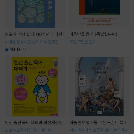
숨결이 바람 될 때 (10주년 에디션)
미움받을 용기 (특별합본판)
세계를 감동시킨 생의 기록 한정판
모든 고민은 관계
10.0
(
1
)
임신 출산 육아 대백과 최신개정판
미술관 여행자를 위한 도슨트 북 II
초보 부모를 위한 육아 바이블
서양 미술사의 흐름을 꿰는 반려 미술