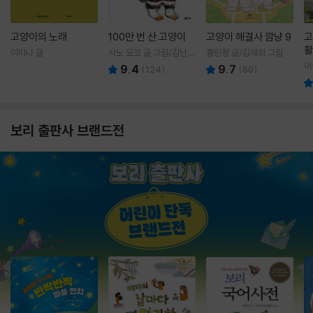
고양이의 노래
100만 번 산 고양이
고양이 해결사 깜냥 9
고
활
이미나 글
사노 요코 글,그림/김난주
홍민정 글/김재희 그림
렇
역
이
9.4
9.7
(
124
)
(
60
)
보리 출판사 브랜드전