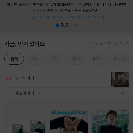
가이드. 종목보다 포트폴리오 설계에 집중하며, 투자 성향과 은퇴 시점에 맞는 ETF
전략으로 평생 현금흐름을 만드는 법을 담았다.
[이달의 책 8월] 산리오캐릭터즈 유리컵 (포인트 차감)
9.9
(
44
)
지금, 인기 있어요
2026.08.07 13:38 기준
전체
10대
20대
30대
40대
50대
오디세이아
HOT
1
에스콰이어
관련상품 보이기/감축