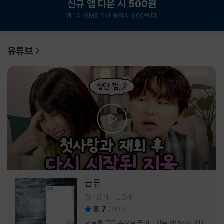
신규 앱 다운 시 500원
앱푸시/SMS 수신 동의 시 600원 더!
1
/
6
유튜브
급류
정대건 저
민음사
8.7
(
700
)
서로를 급류 속으로 끌어당기는 파멸적인 첫사