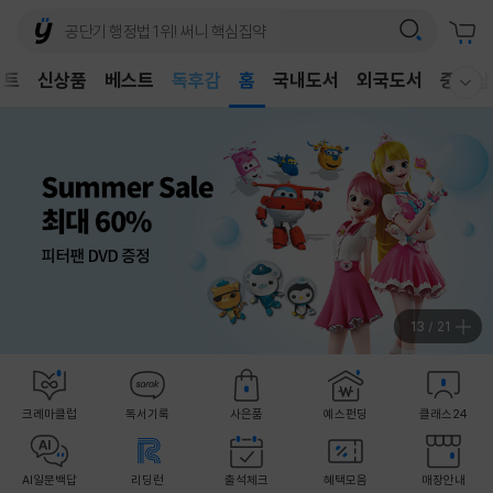
어린이
독후감
벤트
신상품
베스트
홈
국내도서
외국도서
중고샵
웰컴메뉴 모두보기
어린이
14
/
21
크레마클럽
독서기록
사은품
예스펀딩
클래스24
AI일문백답
리딩런
출석체크
혜택모음
매장안내