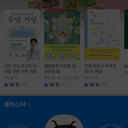
자도 자도 피곤한 당
웹툰동화 다정한 말,
진짜 새랑 눈이 마주
슬
신을 위한 수면 처방
단단한 말
쳤다니까요
바
영
이준용 저
돌배 글그림/고정욱 원저
이이은 저
10.0
10.0
10.0
(
47
)
(
2
)
(
12
)
클래스24