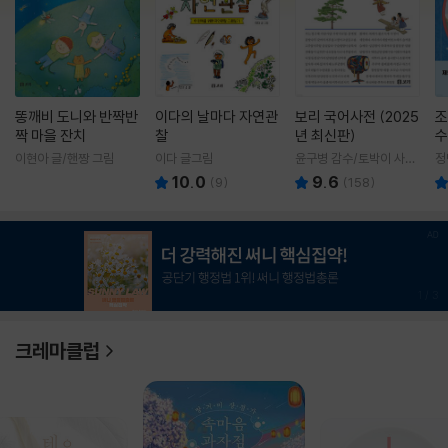
똥깨비 도니와 반짝반
이다의 날마다 자연관
보리 국어사전 (2025
조
짝 마을 잔치
찰
년 최신판)
수
이현아 글/핸짱 그림
이다 글그림
윤구병 감수/토박이 사전
정
편찬실 편
10.0
9.6
(
9
)
(
158
)
1
/
3
크레마클럽