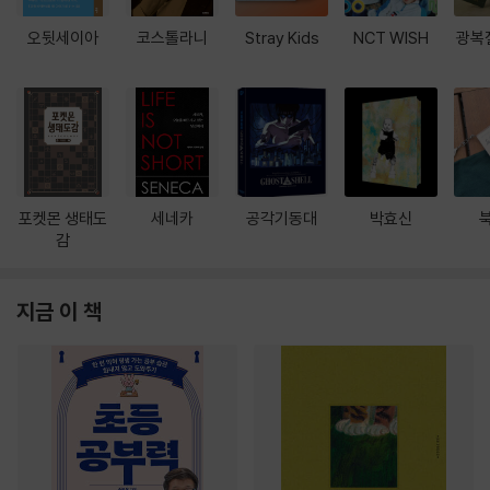
오뒷세이아
코스톨라니
Stray Kids
NCT WISH
광복
포켓몬 생태도
세네카
공각기동대
박효신
감
지금 이 책