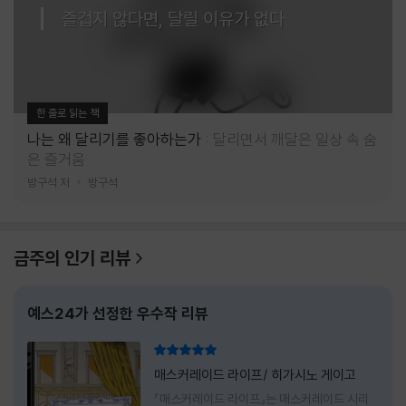
즐겁지 않다면, 달릴 이유가 없다
한 줄로 읽는 책
나는 왜 달리기를 좋아하는가
달리면서 깨달은 일상 속 숨
은 즐거움
방구석 저
방구석
금주의 인기 리뷰
예스24가 선정한 우수작 리뷰
리뷰 총점
매스커레이드 라이프/ 히가시노 게이고
『매스커레이드 라이프』는 매스커레이드 시리