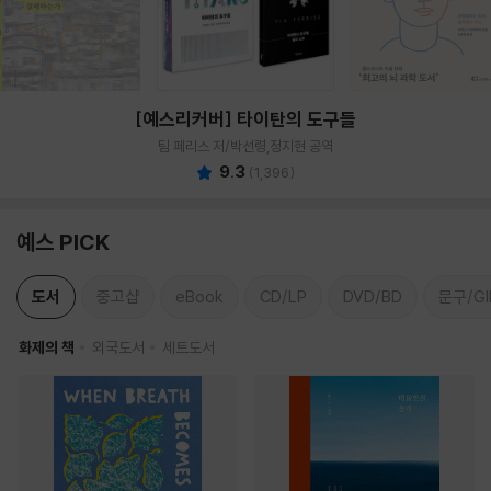
[예스리커버] 타이탄의 도구들
팀 페리스 저/박선령,정지현 공역
9.3
(
1,396
)
예스 PICK
도서
중고샵
eBook
CD/LP
DVD/BD
문구/GI
화제의 책
외국도서
세트도서