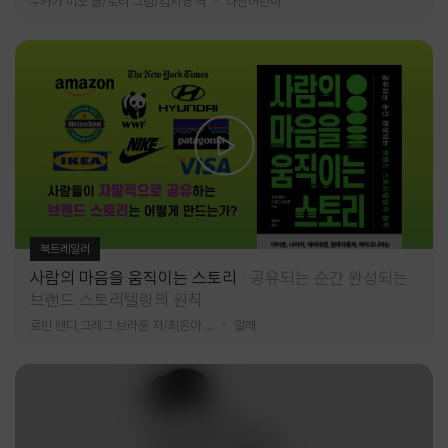
누카가 미오 글/토티 그림/김지영 역
다산어린이
북트레일러
사람의 마음을 움직이는 스토리
공유되는 순간 완성되는
브랜드 스토리텔링의 원칙
로빈 랜디,그레그 브라운 저/최은아 역
알레