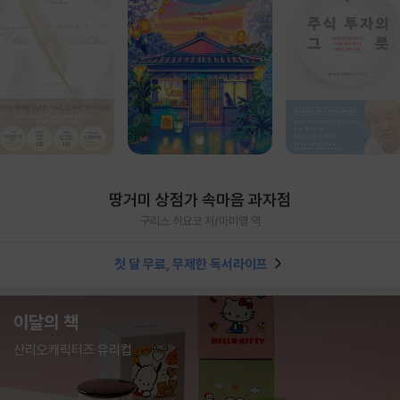
땅거미 상점가 속마음 과자점
구리스 히요코 저/마미영 역
첫 달 무료, 무제한 독서라이프
이달의 책
산리오캐릭터즈 유리컵