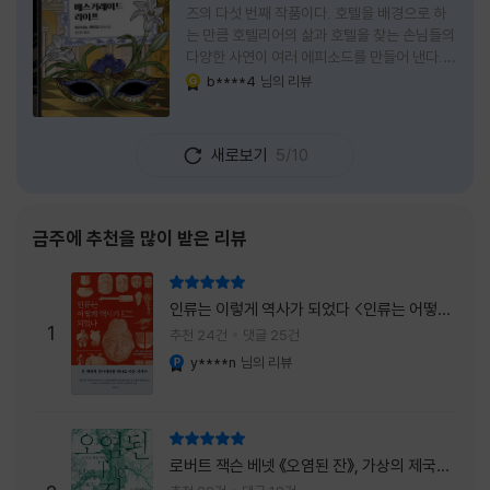
즈의 다섯 번째 작품이다. 호텔을 배경으로 하
는 만큼 호텔리어의 삶과 호텔을 찾는 손님들의
다양한 사연이 여러 에피소드를 만들어 낸다.
주인공은 호텔리어로서의 완벽함을 꿈꾸는 야
b****4
님의 리뷰
YES마니아 : 골드
마기시 나오미와 닛타 고스케다. 물론 고스케는
네 번째 이야기까지는 형사였다. 사건을 해결하
는 과정에서 나오미가 다치게 되자, 고스케는
새로보기
5/10
모든 책임을 지고 형사직에서 물러난다. 하지만
그동안 호텔에서 쌓은 인연 덕분에 호텔 코르테
시아 도쿄에서 함께 일해 보지 않겠느냐는 제안
을 받게 된다. 그렇게 끝난 4권 이후, 나는 5권
금주에 추천을 많이 받은 리뷰
이 출간되기만을 기다렸다. 형사가 아닌 호텔리
어가 된 닛타 고스케의 모습이 무척 궁금했기
리뷰 총점
때문이다. 그동안 호텔에서 잠복 수사를 하며
인류는 이렇게 역사가 되었다 <인류는 어떻게
어설픈 호텔리어의 가면을 쓰고 있었다면, 이제
1
역사가 되었나>
추천 24건
댓글 25건
는 가면
y****n
님의 리뷰
YES마니아 : 플래티넘
리뷰 총점
로버트 잭슨 베넷 《오염된 잔》, 가상의 제국이
주는 실감과 미스터리 사건의 치밀함이 이루어