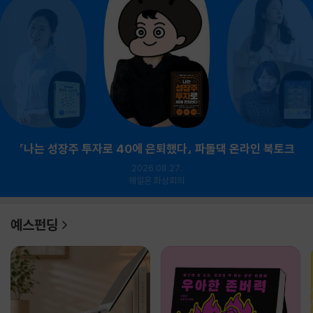
『나는 성장주 투자로 40에 은퇴했다』 파돌댁 온라인 북토크
2026.08.27.
웨일온 화상회의
예스펀딩