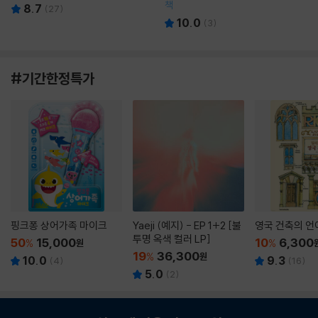
책
8.7
(
27
)
10.0
(
3
)
#기간한정특가
핑크퐁 상어가족 마이크
Yaeji (예지) - EP 1+2 [불
영국 건축의 언
투명 옥색 컬러 LP]
50
15,000
10
6,300
%
원
%
19
36,300
%
원
10.0
9.3
(
4
)
(
16
)
5.0
(
2
)