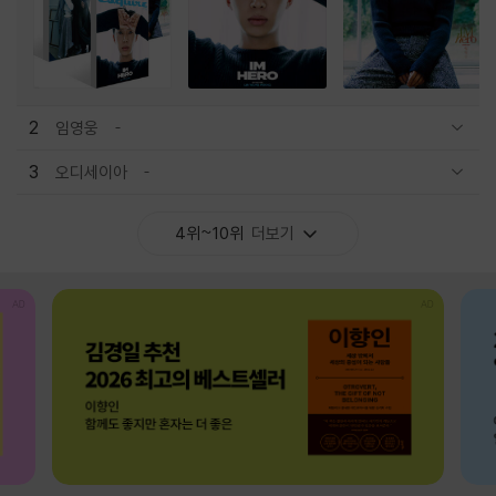
2
임영웅
관련상품 보이기/감축
3
오디세이아
관련상품 보이기/감축
4위~10위
더보기