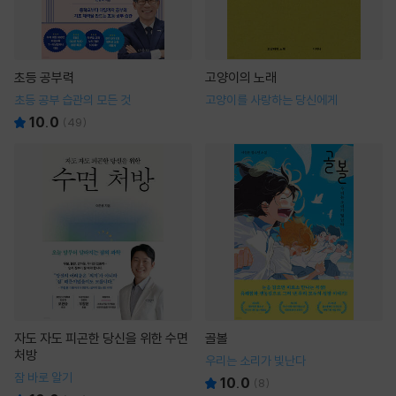
초등 공부력
고양이의 노래
초등 공부 습관의 모든 것
고양이를 사랑하는 당신에게
10.0
(
49
)
자도 자도 피곤한 당신을 위한 수면
골볼
처방
우리는 소리가 빛난다
잠 바로 알기
10.0
(
8
)