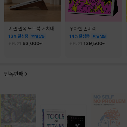
이젤 원목 노트북 거치대
우아한 존버력
13% 달성중
14% 달성중
19일 남음
10일 남음
63,000
139,500
펀딩금액
원
펀딩금액
원
단독판매