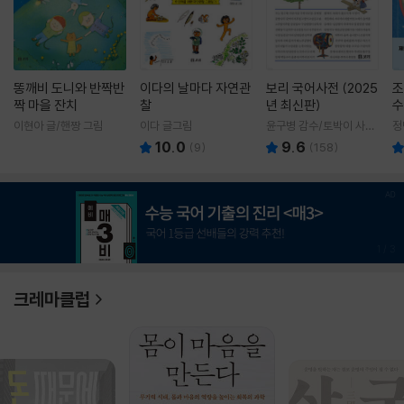
똥깨비 도니와 반짝반
이다의 날마다 자연관
보리 국어사전 (2025
조
짝 마을 잔치
찰
년 최신판)
수
이현아 글/핸짱 그림
이다 글그림
윤구병 감수/토박이 사전
정
편찬실 편
10.0
9.6
(
9
)
(
158
)
1
/
3
크레마클럽