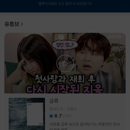
앱푸시/SMS 수신 동의 시 600원 더!
1
/
6
유튜브
급류
정대건 저
민음사
8.7
(
701
)
서로를 급류 속으로 끌어당기는 파멸적인 첫사