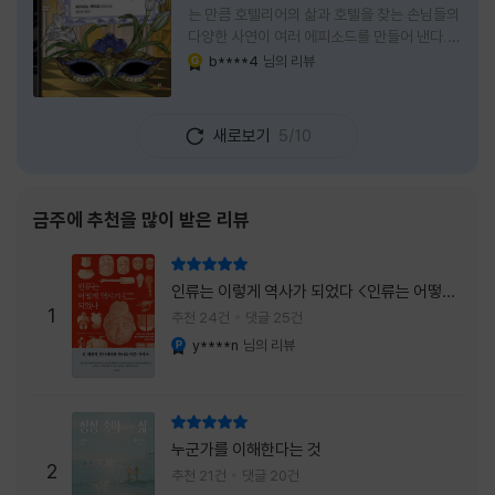
는 만큼 호텔리어의 삶과 호텔을 찾는 손님들의
다양한 사연이 여러 에피소드를 만들어 낸다.
주인공은 호텔리어로서의 완벽함을 꿈꾸는 야
b****4
님의 리뷰
YES마니아 : 골드
마기시 나오미와 닛타 고스케다. 물론 고스케는
네 번째 이야기까지는 형사였다. 사건을 해결하
는 과정에서 나오미가 다치게 되자, 고스케는
새로보기
5/10
모든 책임을 지고 형사직에서 물러난다. 하지만
그동안 호텔에서 쌓은 인연 덕분에 호텔 코르테
시아 도쿄에서 함께 일해 보지 않겠느냐는 제안
을 받게 된다. 그렇게 끝난 4권 이후, 나는 5권
금주에 추천을 많이 받은 리뷰
이 출간되기만을 기다렸다. 형사가 아닌 호텔리
어가 된 닛타 고스케의 모습이 무척 궁금했기
리뷰 총점
때문이다. 그동안 호텔에서 잠복 수사를 하며
인류는 이렇게 역사가 되었다 <인류는 어떻게
어설픈 호텔리어의 가면을 쓰고 있었다면, 이제
1
역사가 되었나>
추천 24건
댓글 25건
는 가면
y****n
님의 리뷰
YES마니아 : 플래티넘
리뷰 총점
누군가를 이해한다는 것
2
추천 21건
댓글 20건