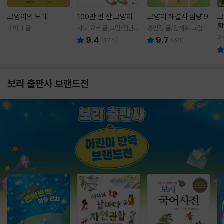
고양이의 노래
100만 번 산 고양이
고양이 해결사 깜냥 9
고
활
이미나 글
사노 요코 글,그림/김난주
홍민정 글/김재희 그림
렇
역
이
9.4
9.7
(
124
)
(
60
)
보리 출판사 브랜드전