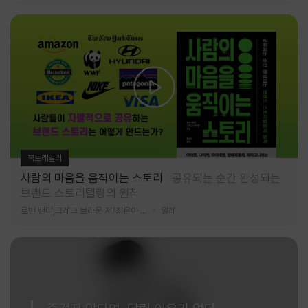
북트레일러
사람의 마음을 움직이는 스토리
공유되는 순간 완성되는
브랜드 스토리텔링의 원칙
로빈 랜디,그레그 브라운 저/최은아 역
알레