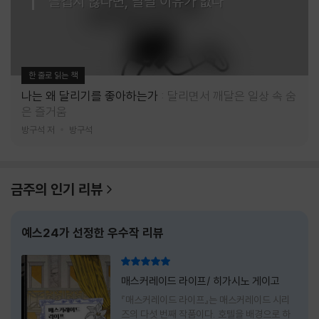
즐겁지 않다면, 달릴 이유가 없다
한 줄로 읽는 책
나는 왜 달리기를 좋아하는가
달리면서 깨달은 일상 속 숨
은 즐거움
방구석 저
방구석
금주의 인기 리뷰
예스24가 선정한 우수작 리뷰
리뷰 총점
매스커레이드 라이프/ 히가시노 게이고
『매스커레이드 라이프』는 매스커레이드 시리
즈의 다섯 번째 작품이다. 호텔을 배경으로 하