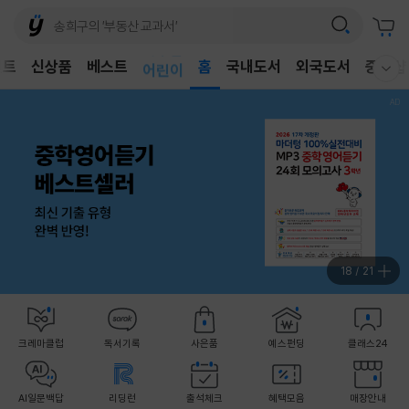
벤트
신상품
베스트
어린이
홈
국내도서
외국도서
중고샵
웰컴메뉴 모두보기
독후감
어린이
18
/
21
크레마클럽
독서기록
사은품
예스펀딩
클래스24
AI일문백답
리딩런
출석체크
혜택모음
매장안내