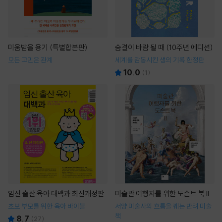
미움받을 용기 (특별합본판)
숨결이 바람 될 때 (10주년 에디션)
모든 고민은 관계
세계를 감동시킨 생의 기록 한정판
10.0
(
1
)
임신 출산 육아 대백과 최신개정판
미술관 여행자를 위한 도슨트 북 II
초보 부모를 위한 육아 바이블
서양 미술사의 흐름을 꿰는 반려 미술
책
8.7
(
27
)