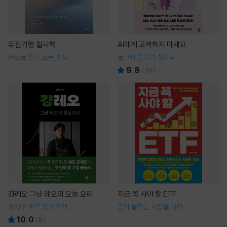
무진기행 필사북
AI에게 고백하지 마세요
손으로 읽고 쓰는 명작
로그아웃 불가 첫사랑
9.8
(
35
)
걍레오 그냥 레오의 오늘 요리
지금 꼭 사야 할 ETF
강레오 셰프 첫 요리책
돈이 몰리는 시장을 사라
10.0
(
8
)