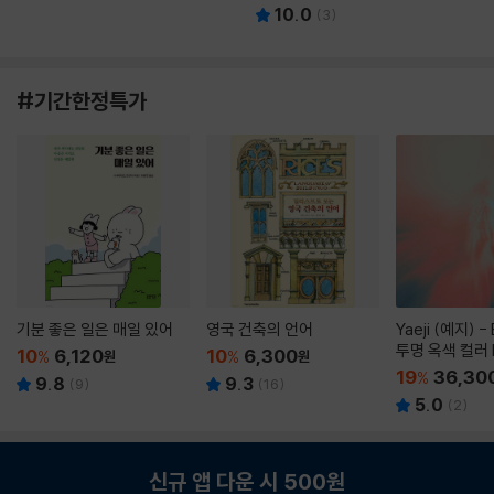
10.0
(
3
)
#기간한정특가
기분 좋은 일은 매일 있어
영국 건축의 언어
Yaeji (예지) -
투명 옥색 컬러 
10
6,120
10
6,300
%
원
%
원
19
36,30
%
9.8
9.3
(
9
)
(
16
)
5.0
(
2
)
신규 앱 다운 시 500원