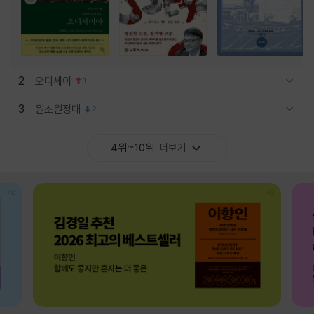
2
오디세이
1
관련상품 보이기/감축
3
원소원정대
2
관련상품 보이기/감축
4위~10위
더보기