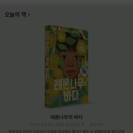
오늘의 책
레몬나무의 바다
마리아 돌로레스 아길라 글/김난령 역
밝은미래
피부색과 언어가 다르다는 이유로 학교에서 쫓겨난 열두 살 로베르토와 멕시코계