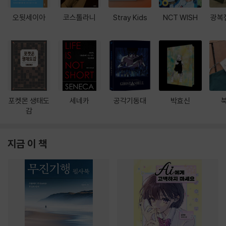
오뒷세이아
코스톨라니
Stray Kids
NCT WISH
광복
포켓몬 생태도
세네카
공각기동대
박효신
감
지금 이 책