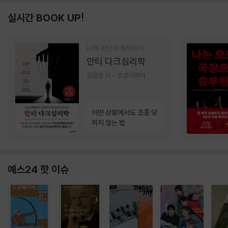
실시간 BOOK UP!
나의 판단력 회복하기
안티 다크심리학
임철웅 저
트로이목마
어떤 상황에서도 조종 당
하지 않는 법
예스24 핫 이슈