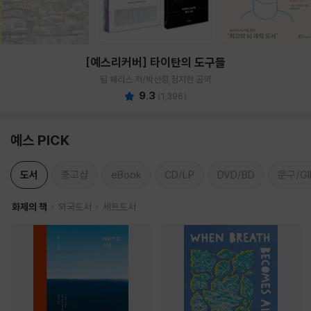
[예스리커버] 타이탄의 도구들
팀 페리스 저/박선령,정지현 공역
9.3
(
1,396
)
예스 PICK
도서
중고샵
eBook
CD/LP
DVD/BD
문구/GI
화제의 책
외국도서
세트도서