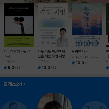
지푸라기 왕관을 쓴
자도 자도 피곤한 당
투명한 나선
연
여자
신을 위한 수면 처방
칙
히가시노 게이고 저/김선
영 역
박상영 저
이준용 저
영
10.0
(
62
)
9.2
10.0
(
23
)
(
52
)
클래스24