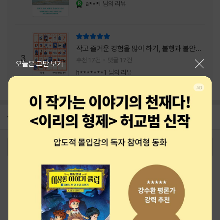
a***i
님의 리뷰
YES마니아 : 로얄
리뷰 총점
작고 즐거운 경험을 많이 하기, 불행과 불안을
3
회피하지 말기, 그리고 좋은 사람을 많이 만나
추천 17건
댓글 17건
닫기
오늘은 그만 보기
기.
h*******1
님의 리뷰
공지
26년 NBCI 수상 안내
2026-08-01
로그인
최근 본 상품
주문/배송
고객센터 1544-3800
티켓 1544-6399
중고샵 1566-4295
eBook 1:1문의/채팅상담
예스이십사(주) 사업자 정보
이용약관
개인정보처리방침
청소년보호정책
PC버전
회사소개
거래처관계자께