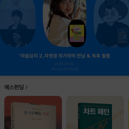
『마음요리 2』차영경 작가와의 만남 & 독후 활동
2026.09.05.
예스24 강서NC점
예스펀딩