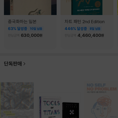
중국화하는 일본
차트 패턴 2nd Edition
63% 달성중
446% 달성중
10일 남음
8일 남음
630,000
4,460,400
펀딩금액
원
펀딩금액
원
단독판매