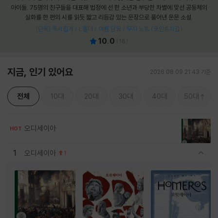
아이들. 75명의 친구들을 대표해 법정에 선 한 소년과 부당한 차별에 맞선 공동체의
실화를 한 편의 시를 읽듯 짧고 리듬감 있는 문장으로 풀어낸 운문 소설.
[단독] 독서집게 / L홀더 / 여름 담요 / 무지 노트 (포인트차감)
10.0
(
16
)
지금, 인기 있어요
2026.08.09 21:43 기준
전체
10대
20대
30대
40대
50대
오디세이아
HOT
1
오디세이아
1
관련상품 보이기/감축