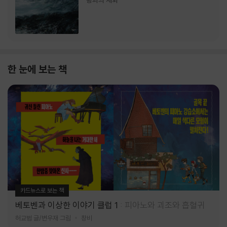
랑과의 재회
한 눈에 보는 책
카드뉴스로 보는 책
베토벤과 이상한 이야기 클럽 1
피아노와 괴조와 흡혈귀
허교범 글/변우재 그림
창비