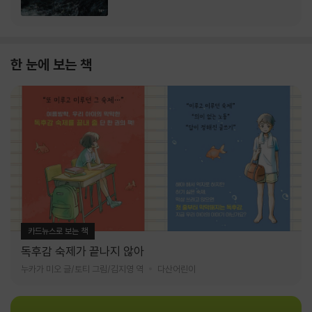
한 눈에 보는 책
카드뉴스로 보는 책
독후감 숙제가 끝나지 않아
누카가 미오 글/토티 그림/김지영 역
다산어린이