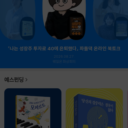
『나는 성장주 투자로 40에 은퇴했다』 파돌댁 온라인 북토크
2026.08.27.
웨일온 화상회의
예스펀딩