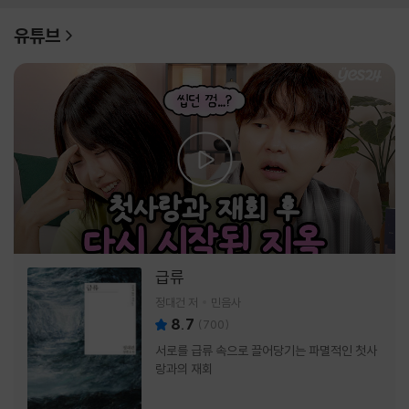
유튜브
급류
정대건 저
민음사
8.7
(
700
)
서로를 급류 속으로 끌어당기는 파멸적인 첫사
랑과의 재회