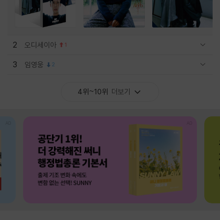
2
오디세이아
1
관련상품 보이기/감축
3
임영웅
2
관련상품 보이기/감축
4위~10위
더보기