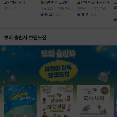
고양이의 노래
100만 번 산 고양이
고양이 해결사 깜냥 9
고
활
이미나 글
사노 요코 글,그림/김난주
홍민정 글/김재희 그림
렇
역
이
9.4
9.7
(
124
)
(
60
)
보리 출판사 브랜드전