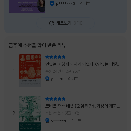
가 컸다. 스포일러 없이 읽는 것이 가장 재미있
p*******3
님의 리뷰
이달의 사락
는 소설이라는 이야기를 들었기에 아무 정보도
찾아보지 않고 책을 펼쳤다. 지금 생각해 보면
그 선택이 정말 잘한 일이었다. 첫 장부터 평범
새로보기
9/10
하지 않았다. 사라진 누군가에게 보내는 메일로
시작되는 이야기는 곧바로 궁금증을 만든다. 오
래전 헤어진 친구가 다시 만나게 되고, 과거의
흔적을 따라 낯선 나라를 여행하게 된다는 설정
금주에 추천을 많이 받은 리뷰
이 무더운 여름을 벗어나는 피서처럼 흥미롭기
만 하다. 처음에는 단순한 추적 이야기인 줄 알
리뷰 총점
았는데, 읽을수록 전혀 다른 방향으로 흘러간
인류는 이렇게 역사가 되었다 <인류는 어떻게
다. '왜 이런 일이 벌어졌을까?', '이 사람이 정
1
역사가 되었나>
추천 24건
댓글 25건
말 믿어도
y****n
님의 리뷰
YES마니아 : 플래티넘
리뷰 총점
로버트 잭슨 베넷 《오염된 잔》, 가상의 제국이
주는 실감과 미스터리 사건의 치밀함이 이루어
2
추천 22건
댓글 18건
내는 최상의 시너지...
k******i
님의 리뷰
YES마니아 : 플래티넘