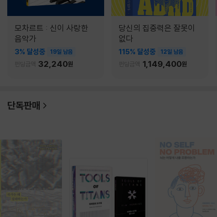
모차르트 : 신이 사랑한
당신의 집중력은 잘못이
음악가
없다
3% 달성중
115% 달성중
19일 남음
12일 남음
32,240
1,149,400
펀딩금액
원
펀딩금액
원
단독판매