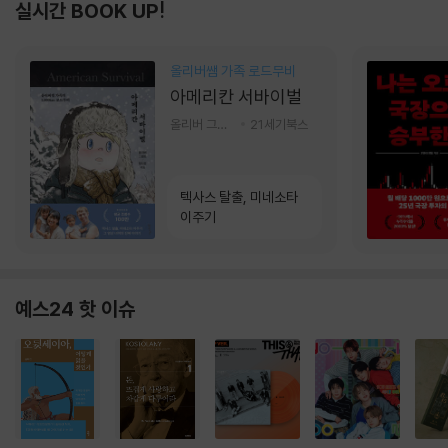
실시간 BOOK UP!
올리버쌤 가족 로드무비
아메리칸 서바이벌
올리버 그랜트,정다운 저
21세기북스
텍사스 탈출, 미네소타
이주기
예스24 핫 이슈