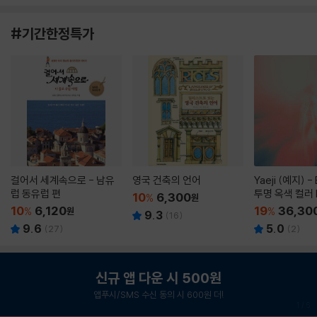
#기간한정특가
걸어서 세계속으로 - 남유
영국 건축의 언어
Yaeji (예지) -
럽 동유럽 편
투명 옥색 컬러 
10
6,300
%
원
10
6,120
19
36,30
%
원
%
9.3
(
16
)
9.6
5.0
(
27
)
(
2
)
신규 앱 다운 시 500원
앱푸시/SMS 수신 동의 시 600원 더!
1
/
6