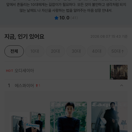
앞에서 흔들리는 10대에게는 길잡이가 필요하다. 모든 것이 불안하고 생각처럼 되지
않는 날에도 나 자신을 사랑하는 법을 알려주는 마음 성장 안내서.
10.0
(
41
)
지금, 인기 있어요
2026.08.07 15:43 기준
전체
10대
20대
30대
40대
50대
오디세이아
HOT
1
에스콰이어
1
관련상품 보이기/감축