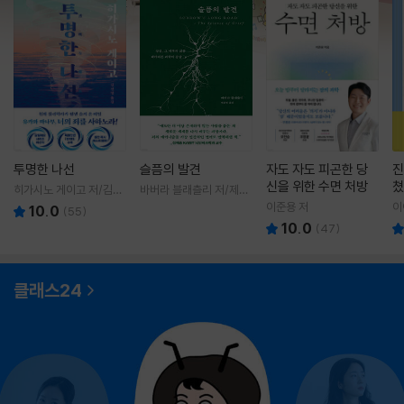
투명한 나선
슬픔의 발견
자도 자도 피곤한 당
진
신을 위한 수면 처방
쳤
히가시노 게이고 저/김선
바버라 블래츨리 저/제효
영 역
영 역
이준용 저
이
10.0
(
55
)
10.0
(
47
)
클래스24