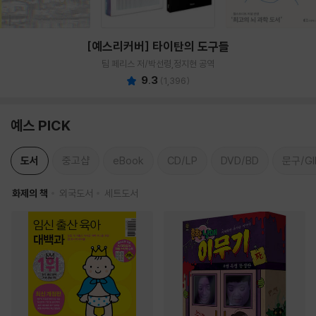
[예스리커버] 타이탄의 도구들
팀 페리스 저/박선령,정지현 공역
9.3
(
1,396
)
예스 PICK
도서
중고샵
eBook
CD/LP
DVD/BD
문구/GI
화제의 책
외국도서
세트도서