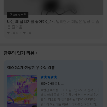
한 줄로 읽는 책
나는 왜 달리기를 좋아하는가
달리면서 깨달은 일상 속 숨
은 즐거움
방구석 저
방구석
금주의 인기 리뷰
예스24가 선정한 우수작 리뷰
리뷰 총점
태양 아래 올리브
#협찬 #서평 ＞＞ 김초엽 작가의 신작 ＜＜
태양 아래 올리브＞＞를 가제본으로 먼저 읽게
됐다. 김초엽 작품은 출간될 때마다 기다리는
편이라 이번에도 어떤 이야기를 들려줄지 기대