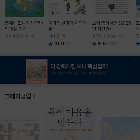
똥깨비 도니와 반짝반
이다의 날마다 자연관
보리 국어사전 (2025
조
짝 마을 잔치
찰
년 최신판)
수
이현아 글/핸짱 그림
이다 글그림
윤구병 감수/토박이 사전
정
편찬실 편
10.0
9.6
(
9
)
(
158
)
1
/
3
크레마클럽