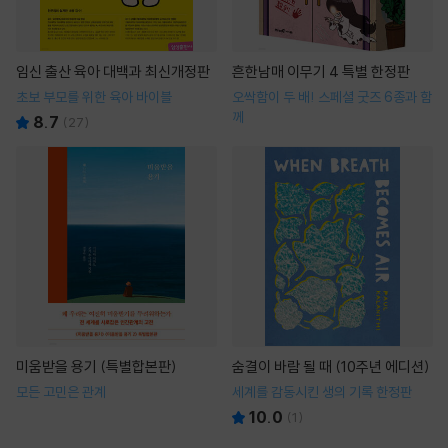
임신 출산 육아 대백과 최신개정판
흔한남매 이무기 4 특별 한정판
초보 부모를 위한 육아 바이블
오싹함이 두 배! 스페셜 굿즈 6종과 함
께
8.7
(
27
)
미움받을 용기 (특별합본판)
숨결이 바람 될 때 (10주년 에디션)
모든 고민은 관계
세계를 감동시킨 생의 기록 한정판
10.0
(
1
)