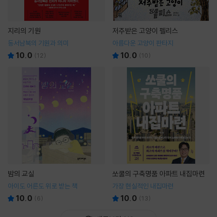
지리의 기원
저주받은 고양이 펠리스
동서남북의 기원과 의미
아름다운 고양이 판타지
10.0
10.0
(
12
)
(
10
)
밤의 교실
쏘쿨의 구축명품 아파트 내집마련
아이도 어른도 위로 받는 책
가장 현실적인 내집마련
10.0
10.0
(
6
)
(
13
)