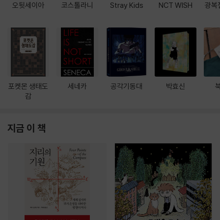
오뒷세이아
코스톨라니
Stray Kids
NCT WISH
광복
포켓몬 생태도
세네카
공각기동대
박효신
감
지금 이 책