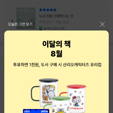
리뷰 총점
누군가를 이해한다는 것
3
추천 20건
댓글 20건
닫기
오늘은 그만 보기
a***i
님의 리뷰
YES마니아 : 로얄
공지
8월 상품권+쿠폰+결제+추천 혜택모음
2026-08-01
로그인
최근 본 상품
주문/배송
고객센터 1544-3800
티켓 1544-6399
중고샵 1566-4295
eBook 1:1문의/채팅상담
예스이십사(주) 사업자 정보
이용약관
개인정보처리방침
청소년보호정책
PC버전
회사소개
거래처관계자께
도서홍보
광고