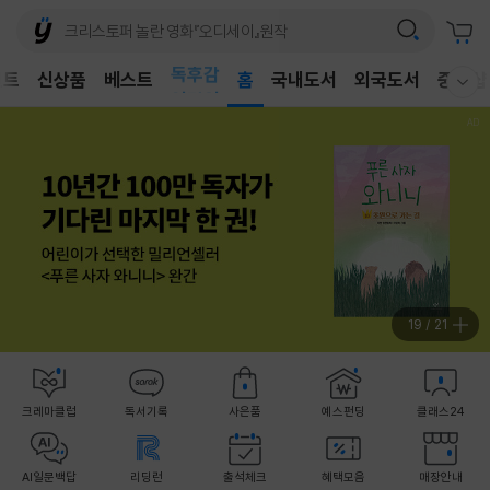
벤트
신상품
베스트
어린이
홈
국내도서
외국도서
중고샵
웰컴메뉴 모두보기
독후감
어린이
19
/
21
크레마클럽
독서기록
사은품
예스펀딩
클래스24
AI일문백답
리딩런
출석체크
혜택모음
매장안내