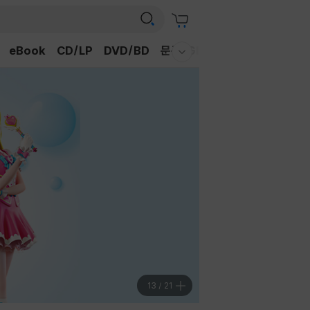
eBook
CD/LP
DVD/BD
문구/GIFT
티켓
채널예스
웰컴메뉴 모두보기
14
/
21