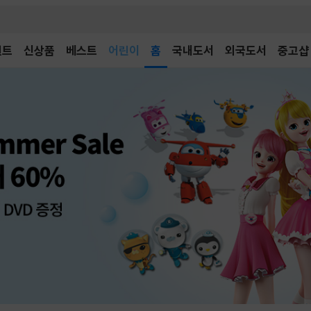
어린이
벤트
신상품
베스트
독후감
홈
국내도서
외국도서
중고샵
어린이