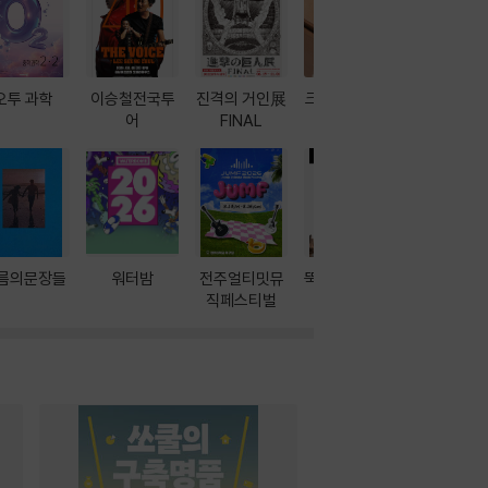
오투 과학
이승철전국투
진격의 거인展
크레마 이북 리
방학에는 
어
FINAL
더기
포터
름의문장들
워터밤
전주얼티밋뮤
뚝딱! AI 3대장
이달의 인
직페스티벌
과