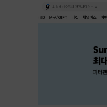
Book
CD/LP
DVD/BD
문구/GIFT
티켓
채널예스
이