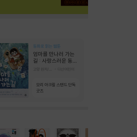
동화로 읽는 웹툰
엄마를 만나러 가는
길 : 사랑스러운 동그
라미
고먕 원저/김영리 글
다산어린이
모리 아크릴 스탠드 단독
굿즈