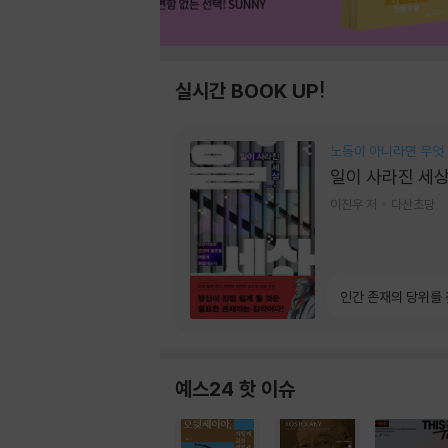
실시간 BOOK UP!
노동이 아니라면 무엇
일이 사라진 세
이진우 저
다산초당
인간 존재의 당위를
예스24 핫 이슈