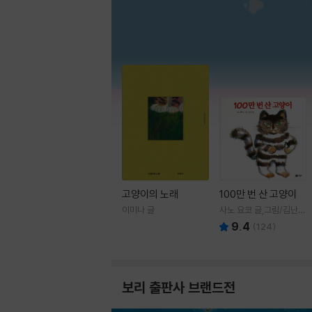
고양이의 노래
100만 번 산 고양이
이미나 글
사노 요코 글,그림/김난주
역
9.4
(
124
)
보리 출판사 브랜드전