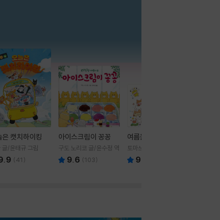
더보기
늘은 캣치하이킹
아이스크림이 꽁꽁
여름을 부탁해
 글/윤태규 그림
구도 노리코 글/윤수정 역
토마쓰리 글그림
9.9
9.6
9.8
(
41
)
(
103
)
(
24
)