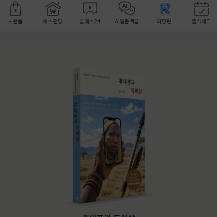
사은품
예스펀딩
클래스24
AI일문백답
리딩런
출석체크