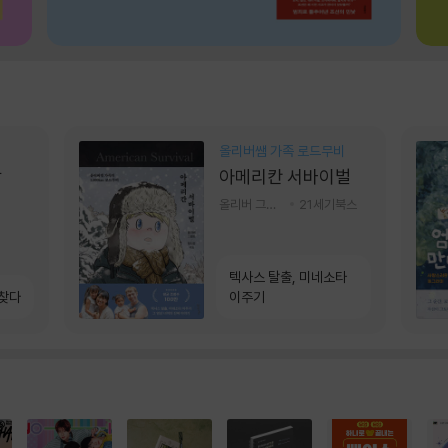
올리버쌤 가족 로드무비
상
아메리칸 서바이벌
올리버 그랜트,정다운 저
21세기북스
텍사스 탈출, 미네소타
 찾다
이주기