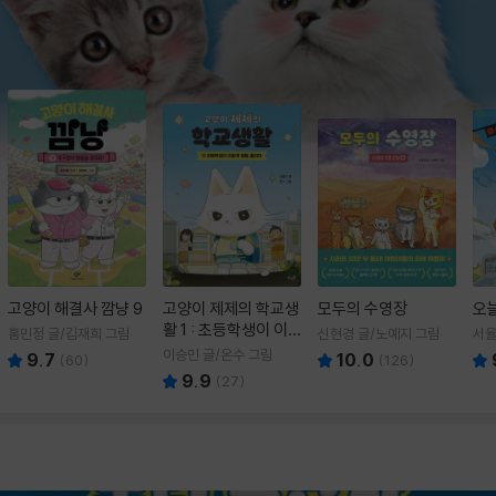
고양이 해결사 깜냥 9
고양이 제제의 학교생
모두의 수영장
오
활 1 : 초등학생이 이
홍민정 글/김재희 그림
신현경 글/노예지 그림
서율
렇게 힘들 줄이야
이승민 글/온수 그림
9.7
10.0
(
60
)
(
126
)
9.9
(
27
)