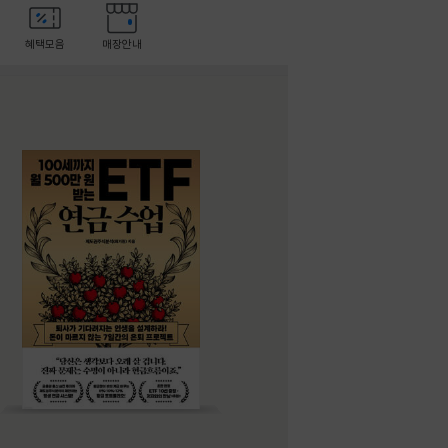
혜택모음
매장안내