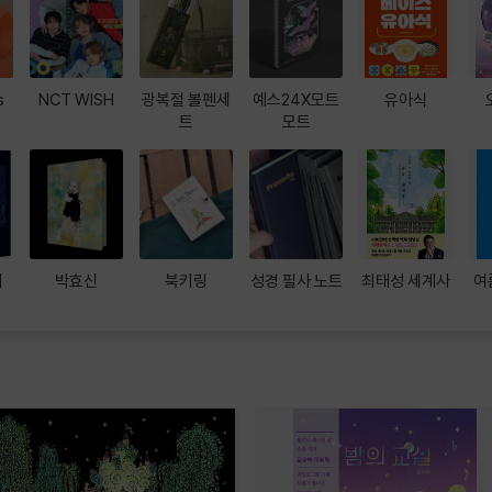
s
NCT WISH
광복절 볼펜세
예스24X모트
유아식
트
모트
대
박효신
북키링
성경 필사 노트
최태성 세계사
여