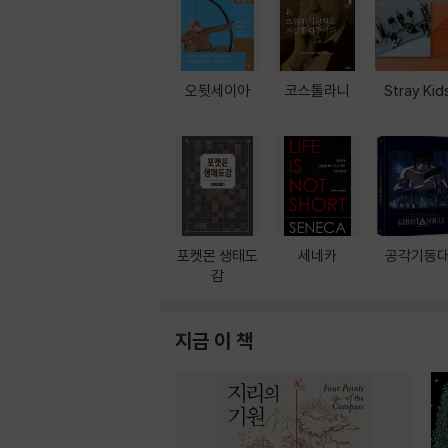
오뒷세이아
코스톨라니
Stray Kid
포켓몬 생태도
세네카
공각기동
감
지금 이 책