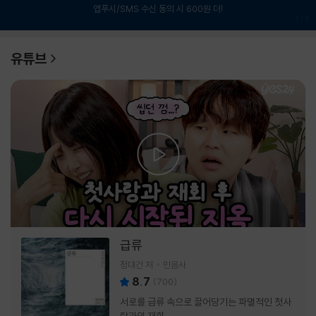
앱푸시/SMS 수신 동의 시 600원 더!
1
/
6
유튜브
급류
정대건 저
민음사
8.7
(
700
)
서로를 급류 속으로 끌어당기는 파멸적인 첫사