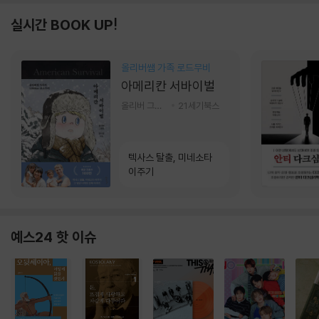
실시간 BOOK UP!
올리버쌤 가족 로드무비
아메리칸 서바이벌
올리버 그랜트,정다운 저
21세기북스
텍사스 탈출, 미네소타
이주기
예스24 핫 이슈