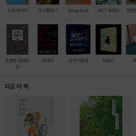
오뒷세이아
코스톨라니
Stray Kids
NCT WISH
광복
포켓몬 생태도
세네카
공각기동대
박효신
감
지금 이 책