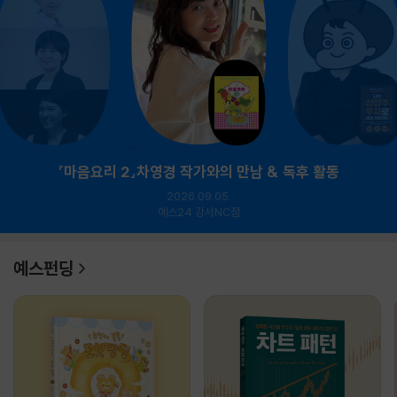
『마음요리 2』차영경 작가와의 만남 & 독후 활동
2026.09.05.
예스24 강서NC점
예스펀딩