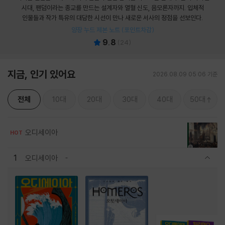
시대, 팬덤이라는 종교를 만드는 설계자와 열혈 신도, 음모론자까지. 입체적
인물들과 작가 특유의 대담한 시선이 만나 새로운 서사의 정점을 선보인다.
양장 누드 제본 노트 (포인트차감)
9.8
(
24
)
지금, 인기 있어요
2026.08.09 05:06 기준
전체
10대
20대
30대
40대
50대
오디세이아
HOT
1
오디세이아
관련상품 보이기/감축