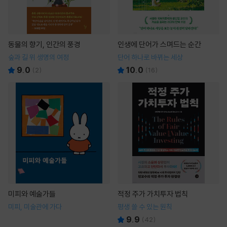
동물의 향기, 인간의 풍경
인생에 단어가 스며드는 순간
숲과 길 위 생명의 여정
단어 하나로 바뀌는 세상
9.0
10.0
(
2
)
(
16
)
미피와 예술가들
적정 주가 가치투자 법칙
미피, 미술관에 가다
평생 쓸 수 있는 원칙
9.9
(
42
)