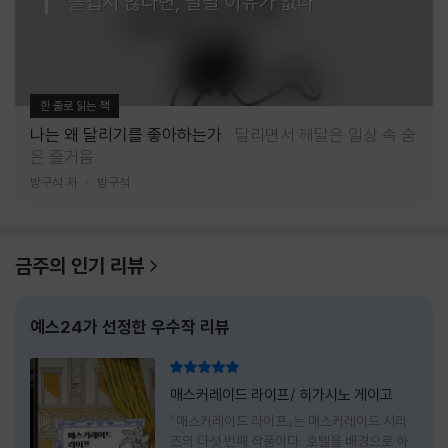
즐겁지 않다면, 달릴 이유가 없다
한 줄로 읽는 책
나는 왜 달리기를 좋아하는가
달리면서 깨달은 일상 속 숨
은 즐거움
방구석 저
방구석
금주의 인기 리뷰
예스24가 선정한 우수작 리뷰
리뷰 총점
매스커레이드 라이프/ 히가시노 게이고
『매스커레이드 라이프』는 매스커레이드 시리
즈의 다섯 번째 작품이다. 호텔을 배경으로 하