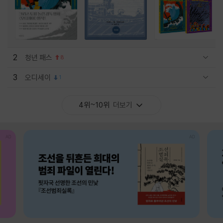
2
청년 패스
8
관련상품 보이기/감축
3
오디세이
1
관련상품 보이기/감축
4위~10위
더보기