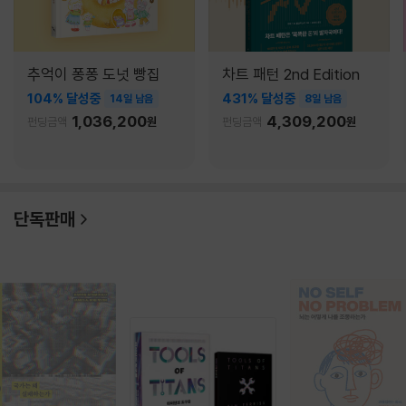
추억이 퐁퐁 도넛 빵집
차트 패턴 2nd Edition
104% 달성중
431% 달성중
14일 남음
8일 남음
1,036,200
4,309,200
펀딩금액
원
펀딩금액
원
단독판매