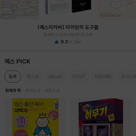
[예스리커버] 타이탄의 도구들
팀 페리스 저/박선령,정지현 공역
9.3
(
1,396
)
예스 PICK
도서
중고샵
eBook
CD/LP
DVD/BD
문구/GI
화제의 책
외국도서
세트도서