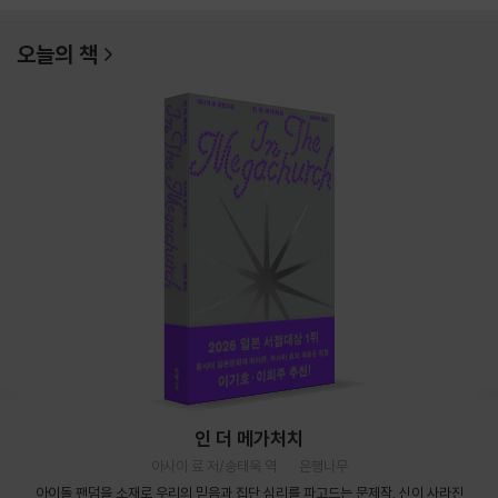
오늘의 책
인 더 메가처치
아사이 료 저/송태욱 역
은행나무
아이돌 팬덤을 소재로 우리의 믿음과 집단 심리를 파고드는 문제작. 신이 사라진