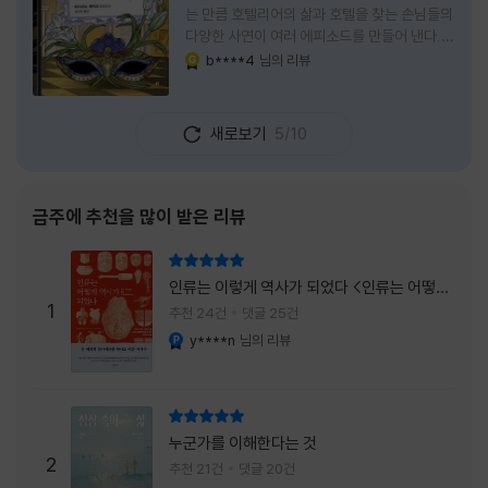
는 만큼 호텔리어의 삶과 호텔을 찾는 손님들의
다양한 사연이 여러 에피소드를 만들어 낸다.
주인공은 호텔리어로서의 완벽함을 꿈꾸는 야
b****4
님의 리뷰
YES마니아 : 골드
마기시 나오미와 닛타 고스케다. 물론 고스케는
네 번째 이야기까지는 형사였다. 사건을 해결하
는 과정에서 나오미가 다치게 되자, 고스케는
새로보기
5/10
모든 책임을 지고 형사직에서 물러난다. 하지만
그동안 호텔에서 쌓은 인연 덕분에 호텔 코르테
시아 도쿄에서 함께 일해 보지 않겠느냐는 제안
을 받게 된다. 그렇게 끝난 4권 이후, 나는 5권
금주에 추천을 많이 받은 리뷰
이 출간되기만을 기다렸다. 형사가 아닌 호텔리
어가 된 닛타 고스케의 모습이 무척 궁금했기
리뷰 총점
때문이다. 그동안 호텔에서 잠복 수사를 하며
인류는 이렇게 역사가 되었다 <인류는 어떻게
어설픈 호텔리어의 가면을 쓰고 있었다면, 이제
1
역사가 되었나>
추천 24건
댓글 25건
는 가면
y****n
님의 리뷰
YES마니아 : 플래티넘
리뷰 총점
누군가를 이해한다는 것
2
추천 21건
댓글 20건