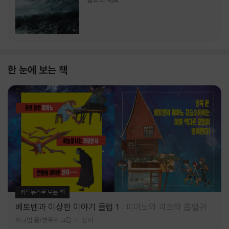
랑과의 재회
한 눈에 보는 책
카드뉴스로 보는 책
베토벤과 이상한 이야기 클럽 1
피아노와 괴조와 흡혈귀
허교범 글/변우재 그림
창비