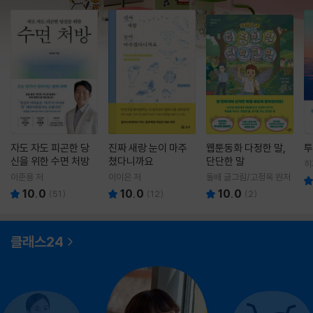
자도 자도 피곤한 당
진짜 새랑 눈이 마주
웹툰동화 다정한 말,
투
신을 위한 수면 처방
쳤다니까요
단단한 말
히
영
이준용 저
이이은 저
돌배 글그림/고정욱 원저
10.0
10.0
10.0
(
51
)
(
12
)
(
2
)
클래스24