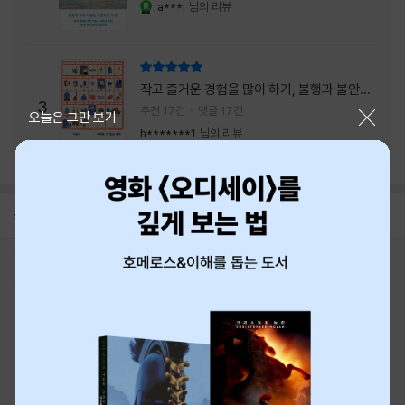
a***i
님의 리뷰
YES마니아 : 로얄
리뷰 총점
작고 즐거운 경험을 많이 하기, 불행과 불안을
3
회피하지 말기, 그리고 좋은 사람을 많이 만나
추천 17건
댓글 17건
닫기
오늘은 그만 보기
기.
h*******1
님의 리뷰
공지
8월 신용카드 무이자할부 안내
2026-08-01
로그인
최근 본 상품
주문/배송
고객센터 1544-3800
티켓 1544-6399
중고샵 1566-4295
eBook 1:1문의/채팅상담
예스이십사(주) 사업자 정보
이용약관
개인정보처리방침
청소년보호정책
PC버전
회사소개
거래처관계자께