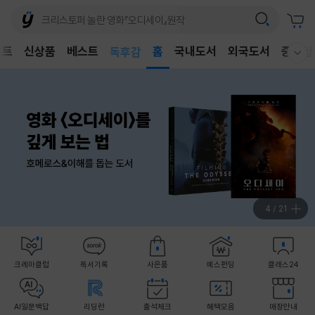
어린이
벤트
신상품
베스트
독후감
홈
국내도서
외국도서
중고샵
웰컴메뉴 모두보기
어린이
5
/
21
크레마클럽
독서기록
사은품
예스펀딩
클래스24
AI일문백답
리딩런
출석체크
혜택모음
매장안내