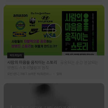
북트레일러
사람의 마음을 움직이는 스토리
공유되는 순간 완성되는
브랜드 스토리텔링의 원칙
로빈 랜디,그레그 브라운 저/최은아 역
알레