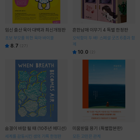
임신 출산 육아 대백과 최신개정판
흔한남매 이무기 4 특별 한정판
초보 부모를 위한 육아 바이블
오싹함이 두 배! 스페셜 굿즈 6종과 함
께
8.7
(
27
)
10.0
(
2
)
숨결이 바람 될 때 (10주년 에디션)
미움받을 용기 (특별합본판)
세계를 감동시킨 생의 기록 한정판
모든 고민은 관계