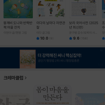
똥깨비 도니와 반짝반
이다의 날마다 자연관
보리 국어사전 (2025
조
짝 마을 잔치
찰
년 최신판)
수
이현아 글/핸짱 그림
이다 글그림
윤구병 감수/토박이 사전
정
편찬실 편
10.0
9.6
(
9
)
(
158
)
1
/
3
크레마클럽