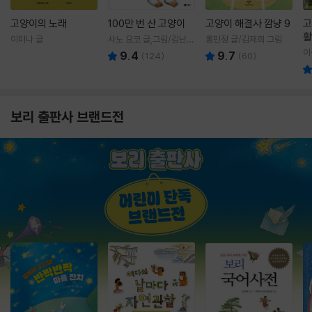
고양이의 노래
100만 번 산 고양이
고양이 해결사 깜냥 9
고
활
이미나 글
사노 요코 글,그림/김난주
홍민정 글/김재희 그림
렇
역
이
9.4
9.7
(
124
)
(
60
)
보리 출판사 브랜드전