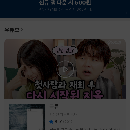
신규 앱 다운 시 500원
앱푸시/SMS 수신 동의 시 600원 더!
1
/
6
유튜브
급류
정대건 저
민음사
8.7
(
701
)