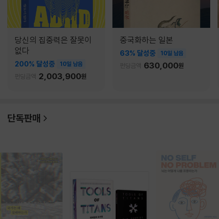
당신의 집중력은 잘못이
중국화하는 일본
없다
63% 달성중
10일 남음
200% 달성중
10일 남음
630,000
펀딩금액
원
2,003,900
펀딩금액
원
단독판매