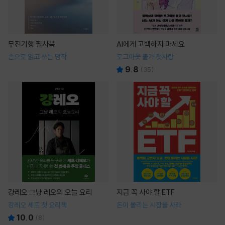
무진기행 필사북
AI에게 고백하지 마세요
손으로 읽고 쓰는 명작
로그아웃 불가 첫사랑
9.8
(
35
)
걍레오 그냥 레오의 오늘 요리
지금 꼭 사야 할 ETF
강레오 셰프 첫 요리책
돈이 몰리는 시장을 사라
10.0
(
8
)