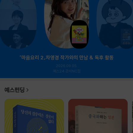
『마음요리 2』차영경 작가와의 만남 & 독후 활동
2026.09.05.
예스24 강서NC점
예스펀딩