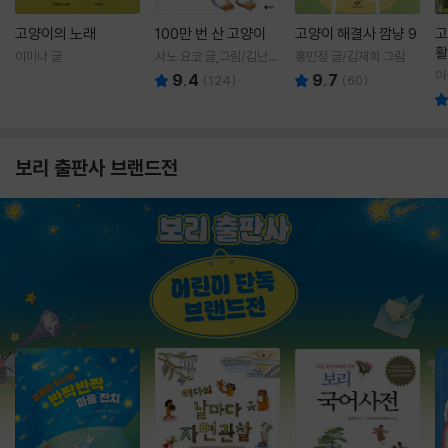
고양이의 노래
100만 번 산 고양이
고양이 해결사 깜냥 9
고
활
이미나 글
사노 요코 글,그림/김난주
홍민정 글/김재희 그림
렇
역
이
9.4
9.7
(
124
)
(
60
)
보리 출판사 브랜드전