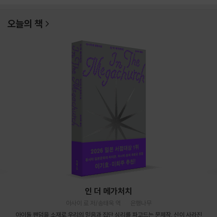
오늘의 책
인 더 메가처치
아사이 료 저/송태욱 역
은행나무
아이돌 팬덤을 소재로 우리의 믿음과 집단 심리를 파고드는 문제작. 신이 사라진