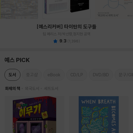
[예스리커버] 타이탄의 도구들
팀 페리스 저/박선령,정지현 공역
9.3
(
1,396
)
예스 PICK
도서
중고샵
eBook
CD/LP
DVD/BD
문구/GI
화제의 책
외국도서
세트도서