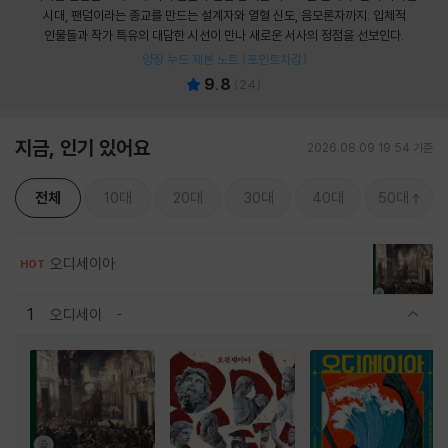
시대, 팬덤이라는 종교를 만드는 설계자와 열혈 신도, 음모론자까지. 입체적
인물들과 작가 특유의 대담한 시선이 만나 새로운 서사의 정점을 선보인다.
양장 누드 제본 노트 (포인트차감)
9.8
(
24
)
지금, 인기 있어요
2026.08.09 19:54 기준
전체
10대
20대
30대
40대
50대
오디세이아
HOT
1
오디세이
관련상품 보이기/감축