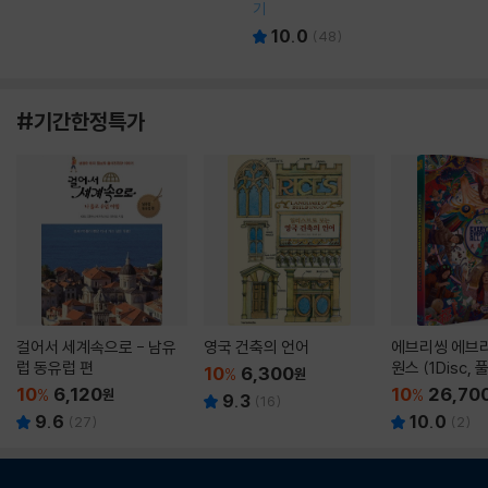
기
10.0
(
48
)
#기간한정특가
걸어서 세계속으로 - 남유
영국 건축의 언어
에브리씽 에브리
럽 동유럽 편
원스 (1Disc,
10
6,300
%
원
판) : 블루레이
10
6,120
10
26,70
%
원
%
9.3
(
16
)
9.6
10.0
(
27
)
(
2
)