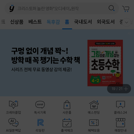
어린이
벤트
신상품
베스트
독후감
홈
국내도서
외국도서
중고샵
웰컴메뉴 모두보기
어린이
20
/
21
크레마클럽
독서기록
사은품
예스펀딩
클래스24
AI일문백답
리딩런
출석체크
혜택모음
매장안내