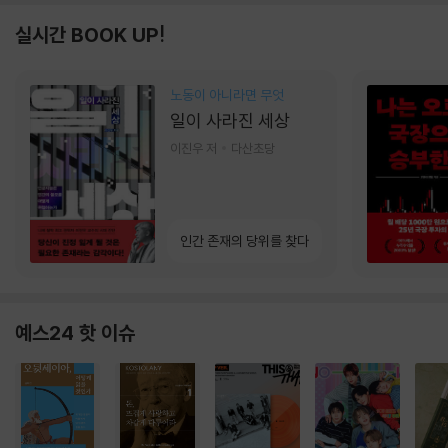
실시간 BOOK UP!
노동이 아니라면 무엇
일이 사라진 세상
이진우 저
다산초당
인간 존재의 당위를 찾다
예스24 핫 이슈