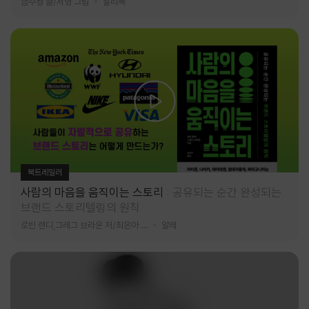
금수정 글/서영 그림
찰리북
북트레일러
사람의 마음을 움직이는 스토리
공유되는 순간 완성되는
브랜드 스토리텔링의 원칙
로빈 랜디,그레그 브라운 저/최은아 역
알레