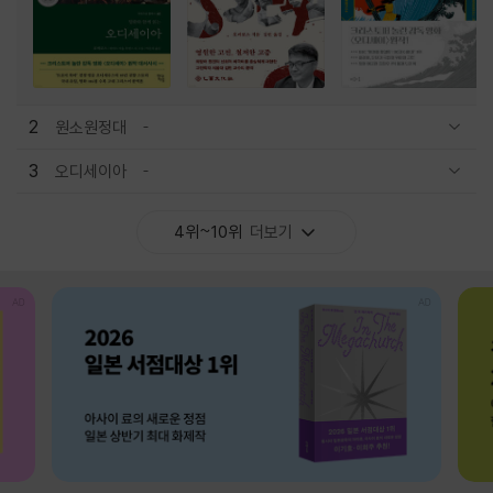
2
원소원정대
관련상품 보이기/감축
3
오디세이아
관련상품 보이기/감축
4위~10위
더보기