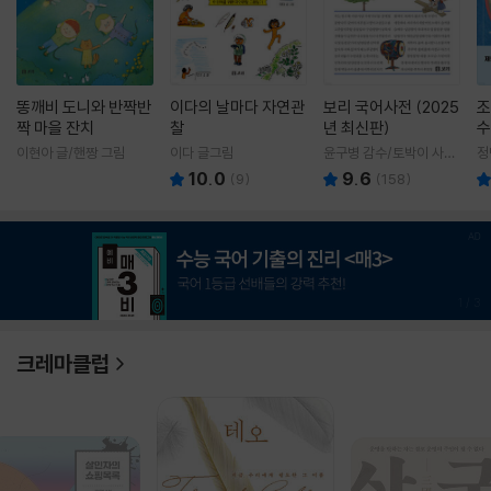
똥깨비 도니와 반짝반
이다의 날마다 자연관
보리 국어사전 (2025
조
짝 마을 잔치
찰
년 최신판)
수
이현아 글/핸짱 그림
이다 글그림
윤구병 감수/토박이 사전
정
편찬실 편
10.0
9.6
(
9
)
(
158
)
1
/
3
크레마클럽