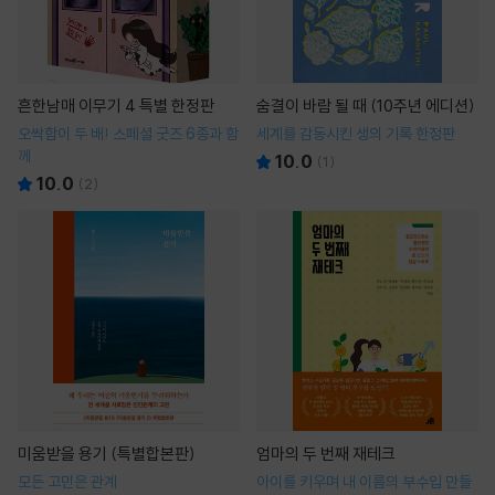
흔한남매 이무기 4 특별 한정판
숨결이 바람 될 때 (10주년 에디션)
오싹함이 두 배! 스페셜 굿즈 6종과 함
세계를 감동시킨 생의 기록 한정판
께
10.0
(
1
)
10.0
(
2
)
미움받을 용기 (특별합본판)
엄마의 두 번째 재테크
모든 고민은 관계
아이를 키우며 내 이름의 부수입 만들