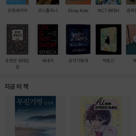
오뒷세이아
코스톨라니
Stray Kids
NCT WISH
광복
포켓몬 생태도
세네카
공각기동대
박효신
감
지금 이 책