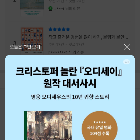
추천 21건
댓글 20건
a***i
님의 리뷰
YES마니아 : 로얄
리뷰 총점
작고 즐거운 경험을 많이 하기, 불행과 불안을
3
회피하지 말기, 그리고 좋은 사람을 많이 만나
추천 17건
댓글 17건
닫기
오늘은 그만 보기
기.
h*******1
님의 리뷰
공지
26년 NBCI 수상 안내
2026-08-01
로그인
최근 본 상품
주문/배송
고객센터 1544-3800
티켓 1544-6399
중고샵 1566-4295
eBook 1:1문의/채팅상담
예스이십사(주) 사업자 정보
이용약관
개인정보처리방침
청소년보호정책