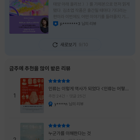
태양 아래 올리브＞＞를 가제본으로 먼저 읽게
됐다. 김초엽 작품은 출간될 때마다 기다리는
편이라 이번에도 어떤 이야기를 들려줄지 기대
가 컸다. 스포일러 없이 읽는 것이 가장 재미있
p*******3
님의 리뷰
이달의 사락
는 소설이라는 이야기를 들었기에 아무 정보도
찾아보지 않고 책을 펼쳤다. 지금 생각해 보면
그 선택이 정말 잘한 일이었다. 첫 장부터 평범
새로보기
9/10
하지 않았다. 사라진 누군가에게 보내는 메일로
시작되는 이야기는 곧바로 궁금증을 만든다. 오
래전 헤어진 친구가 다시 만나게 되고, 과거의
흔적을 따라 낯선 나라를 여행하게 된다는 설정
금주에 추천을 많이 받은 리뷰
이 무더운 여름을 벗어나는 피서처럼 흥미롭기
만 하다. 처음에는 단순한 추적 이야기인 줄 알
리뷰 총점
았는데, 읽을수록 전혀 다른 방향으로 흘러간
인류는 이렇게 역사가 되었다 <인류는 어떻게
다. '왜 이런 일이 벌어졌을까?', '이 사람이 정
1
역사가 되었나>
추천 24건
댓글 25건
말 믿어도
y****n
님의 리뷰
YES마니아 : 플래티넘
리뷰 총점
누군가를 이해한다는 것
2