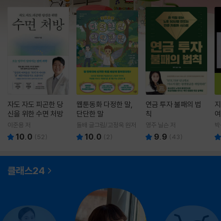
자도 자도 피곤한 당
웹툰동화 다정한 말,
연금 투자 불패의 법
지
신을 위한 수면 처방
단단한 말
칙
여
이준용 저
돌배 글그림/고정욱 원저
영주 닐슨 저
박
10.0
10.0
9.9
(
52
)
(
2
)
(
43
)
클래스24