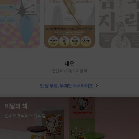
테오
앨런 레비 저/노지양 역
첫 달 무료, 무제한 독서라이프
이달의 책
산리오캐릭터즈 유리컵