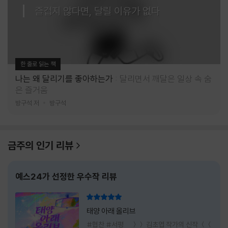
즐겁지 않다면, 달릴 이유가 없다
한 줄로 읽는 책
나는 왜 달리기를 좋아하는가
달리면서 깨달은 일상 속 숨
은 즐거움
방구석 저
방구석
금주의 인기 리뷰
예스24가 선정한 우수작 리뷰
리뷰 총점
태양 아래 올리브
#협찬 #서평 ＞＞ 김초엽 작가의 신작 ＜＜