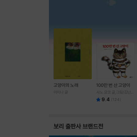
고양이의 노래
100만 번 산 고양이
이미나 글
사노 요코 글,그림/김난주
역
9.4
(
124
)
보리 출판사 브랜드전