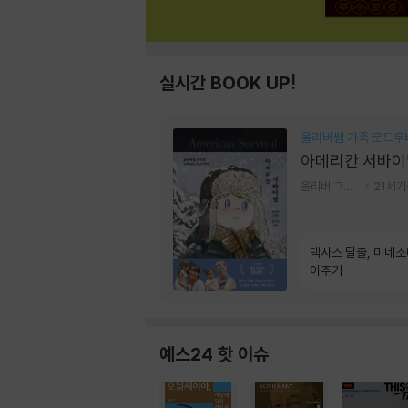
실시간 BOOK UP!
올리버쌤 가족 로드무
아메리칸 서바이
올리버 그랜트,정다운 저
21세
텍사스 탈출, 미네
이주기
예스24 핫 이슈