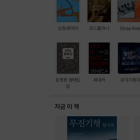
오뒷세이아
코스톨라니
Stray Kid
포켓몬 생태도
세네카
공각기동
감
지금 이 책