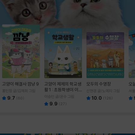
고양이 해결사 깜냥 9
고양이 제제의 학교생
모두의 수영장
오
활 1 : 초등학생이 이
홍민정 글/김재희 그림
신현경 글/노예지 그림
서율
렇게 힘들 줄이야
이승민 글/온수 그림
9.7
10.0
(
60
)
(
126
)
9.9
(
27
)