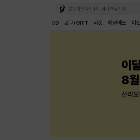
Book
CD/LP
DVD/BD
문구/GIFT
티켓
채널예스
이