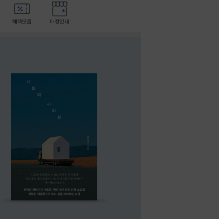
혜택모음
매장안내