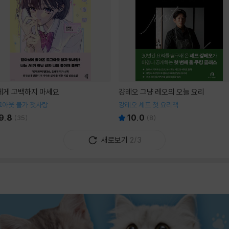
I에게 고백하지 마세요
걍레오 그냥 레오의 오늘 요리
그아웃 불가 첫사랑
강레오 셰프 첫 요리책
9.8
10.0
(
35
)
(
8
)
새로보기
2/3