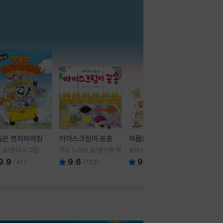
더보기
늘은 캣치하이킹
아이스크림이 꽁꽁
여름을 부탁해
 글/윤태규 그림
구도 노리코 글/윤수정 역
토마쓰리 글그림
9.9
9.6
9.8
(
41
)
(
103
)
(
24
)