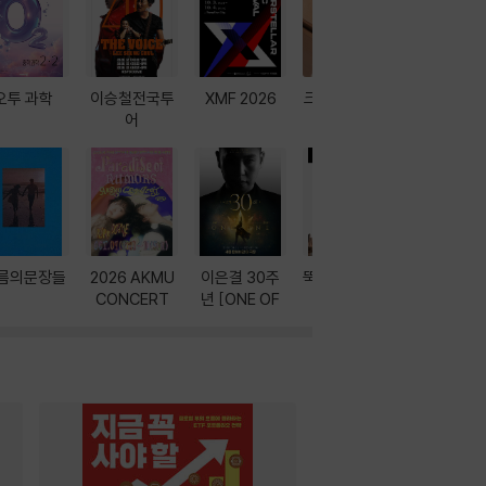
오투 과학
이승철전국투
XMF 2026
크레마 이북 리
방학에는 
어
더기
포터
름의문장들
2026 AKMU
이은결 30주
뚝딱! AI 3대장
이달의 인
CONCERT
년 [ONE OF
과
ONE]