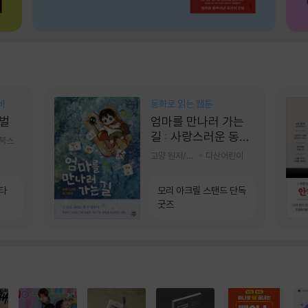
비
동화로 읽는 웹툰
벌
엄마를 만나러 가는
길 : 사랑스러운 동그
기북스
라미
고먕 원저/김영리 글
다산어린이
소타
모리 아크릴 스탠드 단독
굿즈