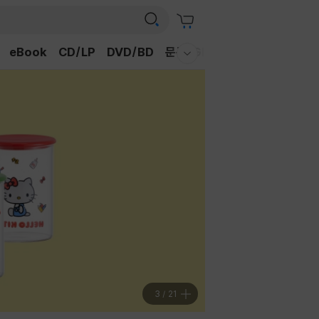
eBook
CD/LP
DVD/BD
문구/GIFT
티켓
채널예스
웰컴메뉴 모두보기
3
/
21