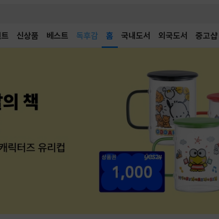
벤트
신상품
베스트
어린이
홈
국내도서
외국도서
중고샵
독후감
어린이