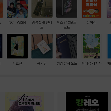
s
NCT WISH
광복절 볼펜세
예스24X모트
유아식
트
모트
대
박효신
북키링
성경 필사 노트
최태성 세계사
여