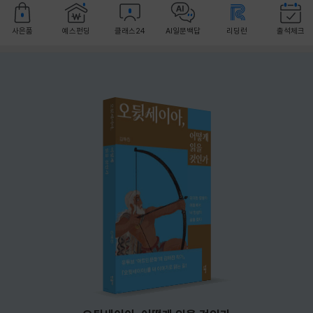
사은품
예스펀딩
클래스24
AI일문백답
리딩런
출석체크