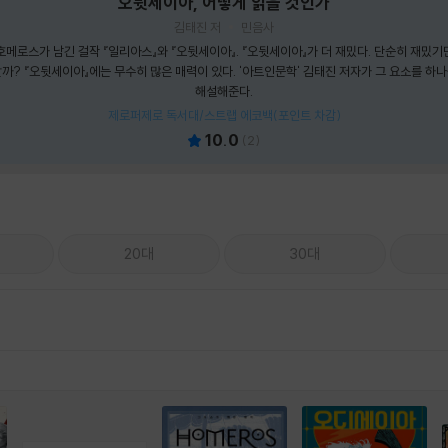
오뒷세이아, 어떻게 읽을 것인가
김태진 저
민음사
메로스가 남긴 걸작 『일리아스』와 『오뒷세이아』. 『오뒷세이아』가 더 재밌다. 단순히 재밌기만
까? 『오뒷세이아』에는 무수히 많은 매력이 있다. '아트인문학' 김태진 저자가 그 요소를 하
해설해준다.
제로퍼제로 독서대/스트랩 에코백(포인트 차감)
10.0
(
2
)
20대
30대