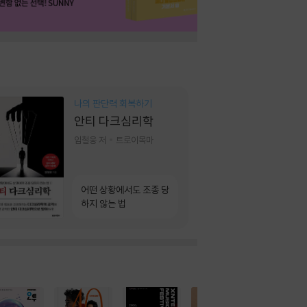
나의 판단력 회복하기
안티 다크심리학
임철웅 저
트로이목마
어떤 상황에서도 조종 당
하지 않는 법