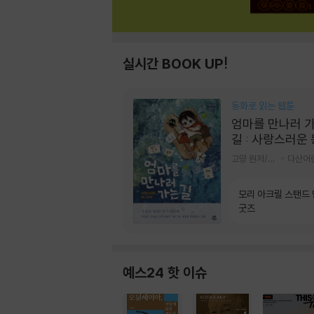
실시간 BOOK UP!
동화로 읽는 웹툰
엄마를 만나러 
길 : 사랑스러운
라미
고먕 원저/김영리 글
다산어
모리 아크릴 스탠드
굿즈
예스24 핫 이슈