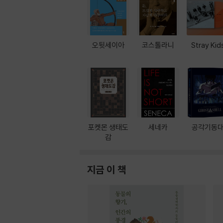
오뒷세이아
코스톨라니
Stray Kid
포켓몬 생태도
세네카
공각기동
감
지금 이 책