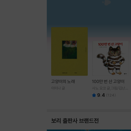
고양이의 노래
100만 번 산 고양이
이미나 글
사노 요코 글,그림/김난주
역
9.4
(
124
)
보리 출판사 브랜드전