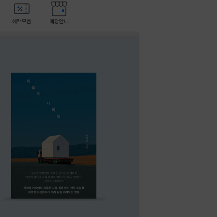
혜택모음
매장안내