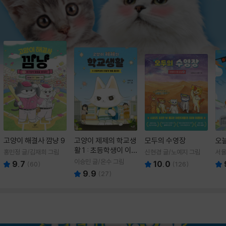
고양이 해결사 깜냥 9
고양이 제제의 학교생
모두의 수영장
오
활 1 : 초등학생이 이
홍민정 글/김재희 그림
신현경 글/노예지 그림
서율
렇게 힘들 줄이야
이승민 글/온수 그림
9.7
10.0
(
60
)
(
126
)
9.9
(
27
)