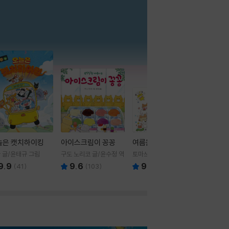
더보기
늘은 캣치하이킹
아이스크림이 꽁꽁
여름을 부탁해
 글/윤태규 그림
구도 노리코 글/윤수정 역
토마쓰리 글그림
9.9
9.6
9.8
(
41
)
(
103
)
(
24
)