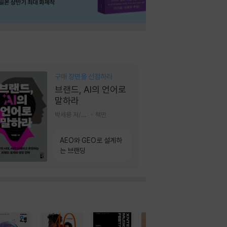
구매 장면을 선점하라
브랜드, AI의 언어로
말하라
박세용 저/정진호 그림
책만
AEO와 GEO로 설계하
는 브랜딩