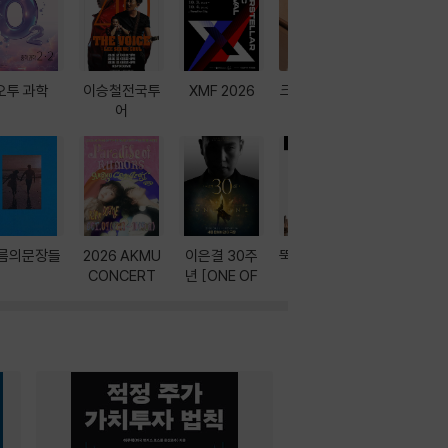
오투 과학
이승철전국투
XMF 2026
크레마 이북 리
방학에는 
어
더기
포터
름의문장들
2026 AKMU
이은결 30주
뚝딱! AI 3대장
이달의 인
CONCERT
년 [ONE OF
과
ONE]