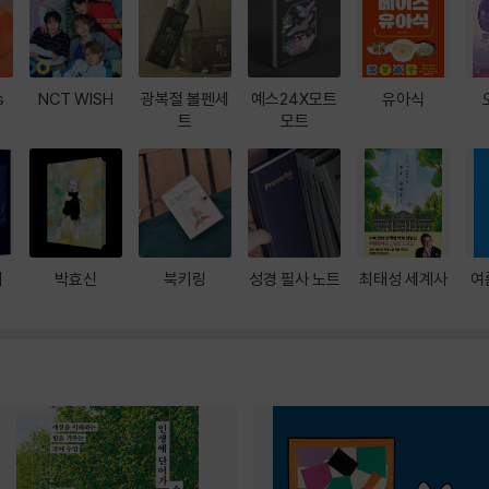
s
NCT WISH
광복절 볼펜세
예스24X모트
유아식
트
모트
대
박효신
북키링
성경 필사 노트
최태성 세계사
여