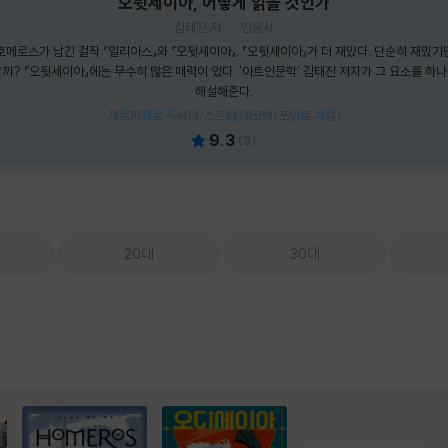
오뒷세이아, 어떻게 읽을 것인가
김태진 저
민음사
메로스가 남긴 걸작 『일리아스』와 『오뒷세이아』. 『오뒷세이아』가 더 재밌다. 단순히 재밌기만
까? 『오뒷세이아』에는 무수히 많은 매력이 있다. '아트인문학' 김태진 저자가 그 요소를 하
해설해준다.
제로퍼제로 독서대/스트랩 에코백(포인트 차감)
9.3
(
3
)
20대
30대