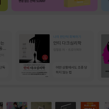
나의 판단력 회복하기
가는
안티 다크심리학
 동그
임철웅 저
트로이목마
린이
 단독
어떤 상황에서도 조종 당
하지 않는 법