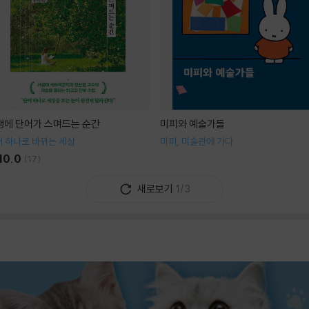
생에 단어가 스며드는 순간
미피와 예술가들
 하나로 바뀌는 세상
미피, 미술관에 가다
10.0
(
17
)
새로보기
1/3