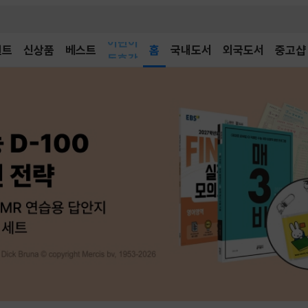
어린이
벤트
신상품
베스트
독후감
홈
국내도서
외국도서
중고샵
어린이