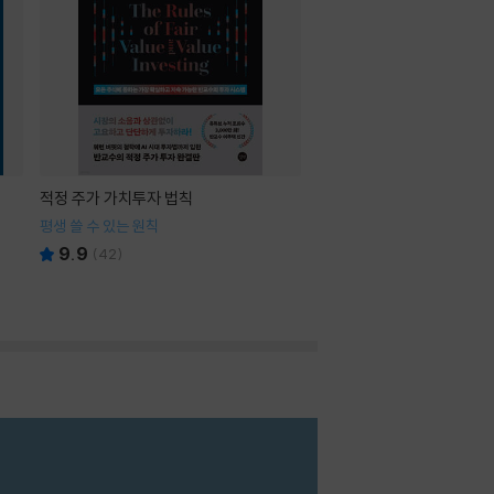
적정 주가 가치투자 법칙
평생 쓸 수 있는 원칙
9.9
(
42
)