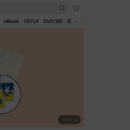
eBook
CD/LP
DVD/BD
문구/GIFT
티켓
채널예스
웰컴메뉴 모두보기
9
/
21