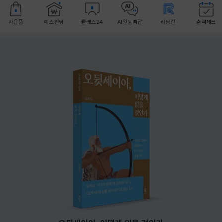
사은품
예스펀딩
클래스24
AI일문백답
리딩런
출석체크