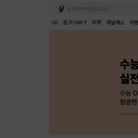
Book
CD/LP
DVD/BD
문구/GIFT
티켓
채널예스
이