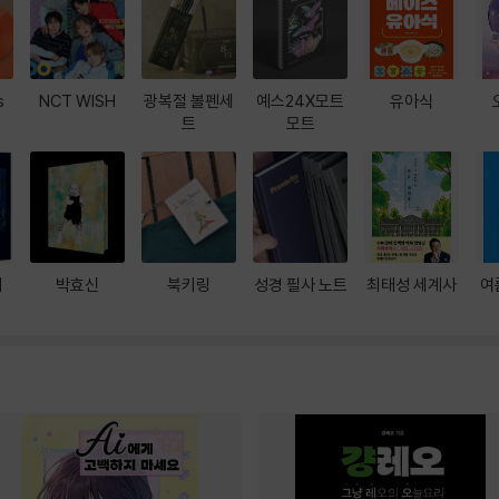
s
NCT WISH
광복절 볼펜세
예스24X모트
유아식
트
모트
대
박효신
북키링
성경 필사 노트
최태성 세계사
여