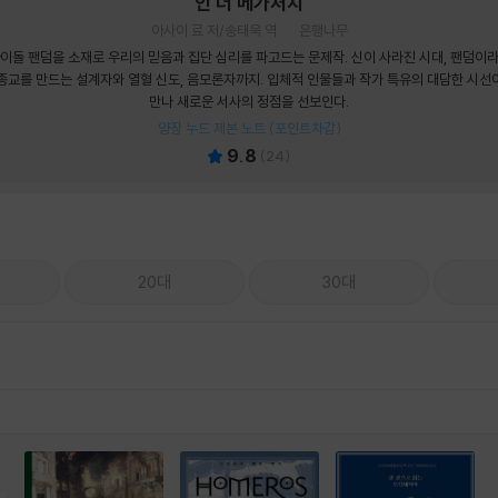
인 더 메가처치
아사이 료 저/송태욱 역
은행나무
이돌 팬덤을 소재로 우리의 믿음과 집단 심리를 파고드는 문제작. 신이 사라진 시대, 팬덤이
종교를 만드는 설계자와 열혈 신도, 음모론자까지. 입체적 인물들과 작가 특유의 대담한 시선
만나 새로운 서사의 정점을 선보인다.
양장 누드 제본 노트 (포인트차감)
9.8
(
24
)
20대
30대