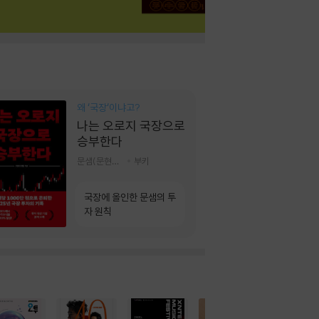
왜 ‘국장‘이냐고?
나는 오로지 국장으로
승부한다
문샘(문현철) 저
부키
국장에 올인한 문샘의 투
자 원칙