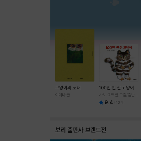
고양이의 노래
100만 번 산 고양이
이미나 글
사노 요코 글,그림/김난주
역
9.4
(
124
)
보리 출판사 브랜드전