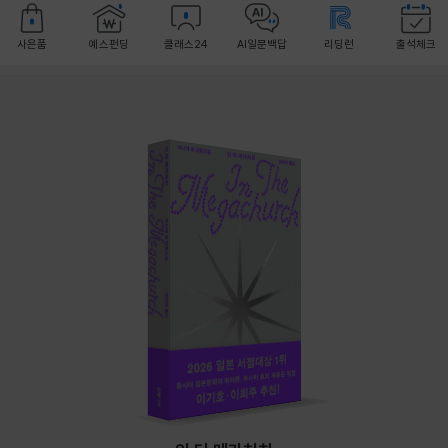
사은품
예스펀딩
클래스24
AI일문백답
리딩런
출석체크