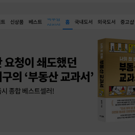
벤트
신상품
베스트
어린이
홈
국내도서
외국도서
중고샵
독후감
어린이