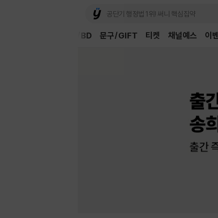
Book
CD/LP
DVD/BD
문구/GIFT
티켓
채널예스
이