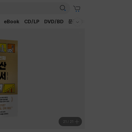
eBook
CD/LP
DVD/BD
문구/GIFT
티켓
채널예스
웰컴메뉴 모두보기
21
/
21