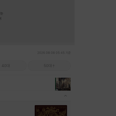
라는
이
2026.08.08 05:45 기준
40대
50대
관련상품 보이기/감축