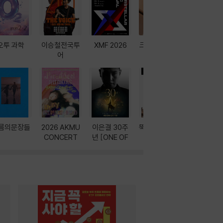
오투 과학
이승철전국투
XMF 2026
크레마 이북 리
방학에는 
어
더기
포터
름의문장들
2026 AKMU
이은결 30주
뚝딱! AI 3대장
이달의 인
CONCERT
년 [ONE OF
과
ONE]