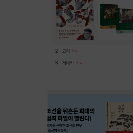
2
요리
6
3
세네카