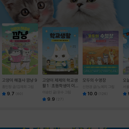
고양이 해결사 깜냥 9
고양이 제제의 학교생
모두의 수영장
오
활 1 : 초등학생이 이
홍민정 글/김재희 그림
신현경 글/노예지 그림
서율
렇게 힘들 줄이야
이승민 글/온수 그림
9.7
10.0
(
60
)
(
126
)
9.9
(
27
)