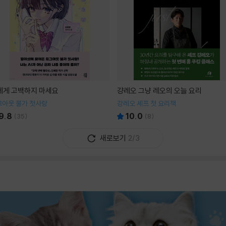
I에게 고백하지 마세요
걍레오 그냥 레오의 오늘 요리
그아웃 불가 첫사랑
강레오 셰프 첫 요리책
9.8
10.0
(
35
)
(
8
)
새로보기
2/3