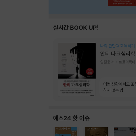
실시간 BOOK UP!
나의 판단력 회복하기
안티 다크심리학
임철웅 저
트로이목마
어떤 상황에서도 조
하지 않는 법
예스24 핫 이슈