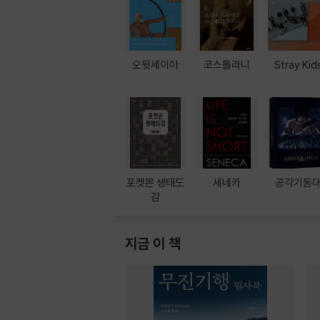
오뒷세이아
코스톨라니
Stray Kid
포켓몬 생태도
세네카
공각기동
감
지금 이 책