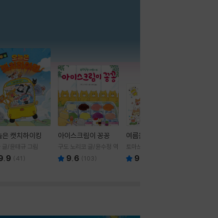
더보기
늘은 캣치하이킹
아이스크림이 꽁꽁
여름을 부탁해
 글/윤태규 그림
구도 노리코 글/윤수정 역
토마쓰리 글그림
9.9
9.6
9.8
(
41
)
(
103
)
(
24
)