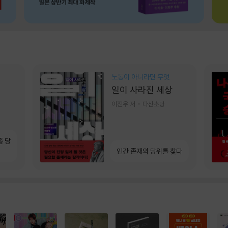
노동이 아니라면 무엇
일이 사라진 세상
이진우 저
다산초당
종 당
인간 존재의 당위를 찾다