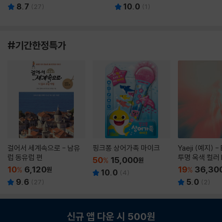
8.7
10.0
(
27
)
(
1
)
#기간한정특가
걸어서 세계속으로 - 남유
핑크퐁 상어가족 마이크
Yaeji (예지) -
럽 동유럽 편
투명 옥색 컬러 
50
15,000
%
원
10
6,120
19
36,30
%
원
%
10.0
(
4
)
9.6
5.0
(
27
)
(
2
)
신규 앱 다운 시 500원