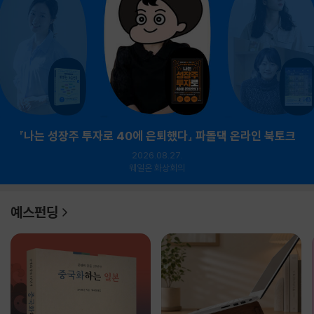
『나는 성장주 투자로 40에 은퇴했다』 파돌댁 온라인 북토크
2026.08.27.
웨일온 화상회의
예스펀딩