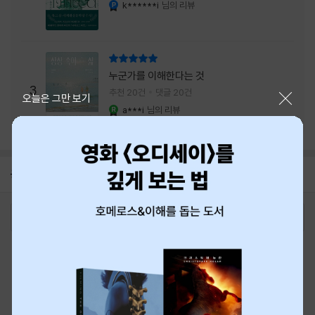
내는 최상의 시너지...
k******i
님의 리뷰
YES마니아 : 플래티넘
리뷰 총점
누군가를 이해한다는 것
3
추천 20건
댓글 20건
닫기
오늘은 그만 보기
a***i
님의 리뷰
YES마니아 : 로얄
공지
8월 신용카드 무이자할부 안내
2026-08-01
로그인
최근 본 상품
주문/배송
고객센터 1544-3800
티켓 1544-6399
중고샵 1566-4295
eBook 1:1문의/채팅상담
예스이십사(주) 사업자 정보
이용약관
개인정보처리방침
청소년보호정책