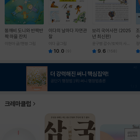
똥깨비 도니와 반짝반
이다의 날마다 자연관
보리 국어사전 (2025
조
짝 마을 잔치
찰
년 최신판)
수
이현아 글/핸짱 그림
이다 글그림
윤구병 감수/토박이 사전
정
편찬실 편
10.0
9.6
(
9
)
(
158
)
1
/
3
크레마클럽