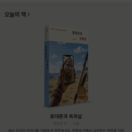
오늘의 책
휴대폰과 독화살
장준호 저
시월
세상 곳곳의 이야기를 기록해 온 장준호 PD. 문명과 전통이 교차하는 현장을 직접