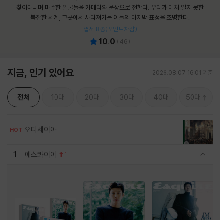
찾아다니며 마주한 얼굴들을 카메라와 문장으로 전한다. 우리가 미처 알지 못한
복잡한 세계, 그곳에서 사라져가는 이들의 마지막 표정을 조명한다.
엽서 8종(포인트차감)
10.0
(
46
)
지금, 인기 있어요
2026.08.07 16:01 기준
전체
10대
20대
30대
40대
50대
오디세이아
HOT
1
에스콰이어
1
관련상품 보이기/감축