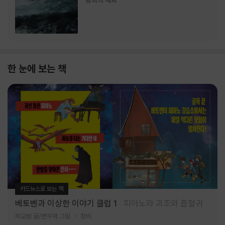
랑과의 재회
한 눈에 보는 책
카드뉴스로 보는 책
베토벤과 이상한 이야기 클럽 1
피아노와 괴조와 흡혈귀
허교범 글/변우재 그림
창비