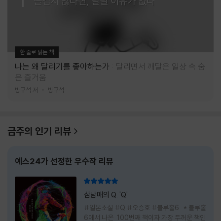
즐겁지 않다면, 달릴 이유가 없다
한 줄로 읽는 책
나는 왜 달리기를 좋아하는가
달리면서 깨달은 일상 속 숨
은 즐거움
방구석 저
방구석
금주의 인기 리뷰
예스24가 선정한 우수작 리뷰
리뷰 총점
삼남매의 Q. 'Q'
#일본소설 #Q #오승호 #블루홀6 * 블루홀
6에서 나온 100번째 책이자 가장 두꺼운 책인