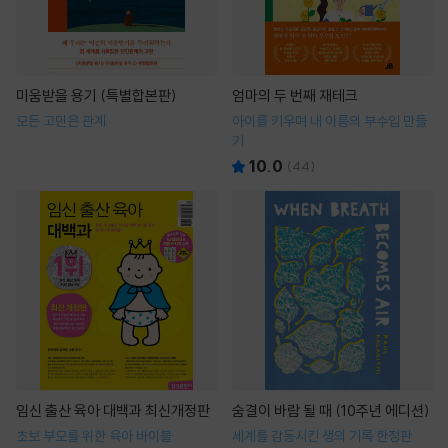
미움받을 용기 (특별합본판)
엄마의 두 번째 재테크
모든 고민은 관계
아이를 키우며 내 이름의 부수입 만들
기
10.0
(
44
)
임신 출산 육아 대백과 최신개정판
숨결이 바람 될 때 (10주년 에디션)
초보 부모를 위한 육아 바이블
세계를 감동시킨 생의 기록 한정판