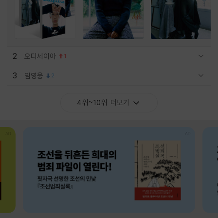
2
오디세이아
1
관련상품 보이기/감축
3
임영웅
2
관련상품 보이기/감축
4위~10위
더보기