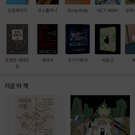
오뒷세이아
코스톨라니
Stray Kids
NCT WISH
광복
포켓몬 생태도
세네카
공각기동대
박효신
감
지금 이 책