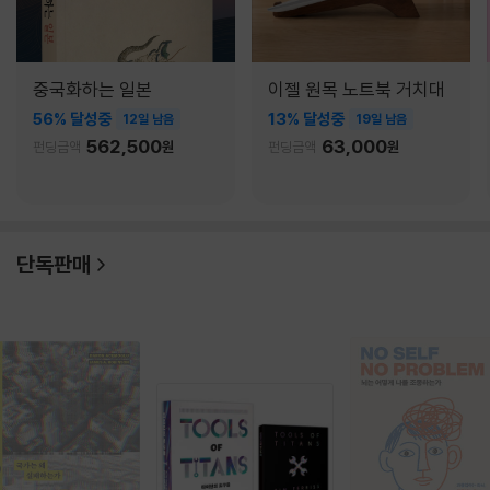
중국화하는 일본
이젤 원목 노트북 거치대
56% 달성중
13% 달성중
12일 남음
19일 남음
562,500
63,000
펀딩금액
원
펀딩금액
원
단독판매