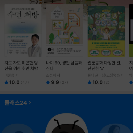
자도 자도 피곤한 당
나이 60, 생판 남들과
웹툰동화 다정한 말,
지
신을 위한 수면 처방
산다
단단한 말
여
이준용 저
조선희 저
돌배 글그림/고정욱 원저
박
10.0
9.9
10.0
(
47
)
(
27
)
(
2
)
클래스24