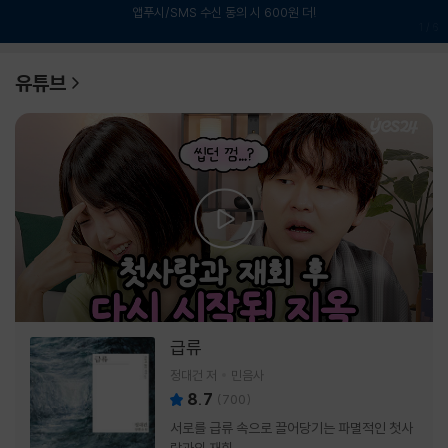
앱푸시/SMS 수신 동의 시 600원 더!
1
/
6
유튜브
급류
정대건 저
민음사
8.7
(
700
)
서로를 급류 속으로 끌어당기는 파멸적인 첫사