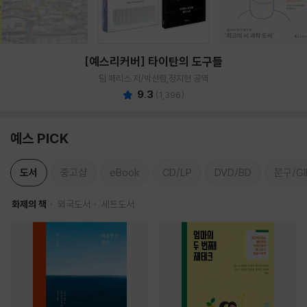
[예스리커버] 타이탄의 도구들
팀 페리스 저/박선령,정지현 공역
9.3
(
1,396
)
예스 PICK
도서
중고샵
eBook
CD/LP
DVD/BD
문구/GI
화제의 책
외국도서
세트도서