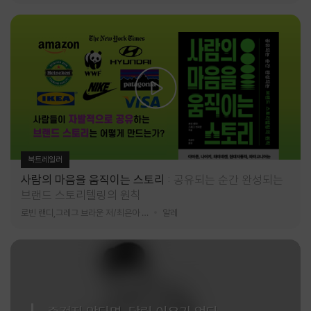
북트레일러
사람의 마음을 움직이는 스토리
공유되는 순간 완성되는
브랜드 스토리텔링의 원칙
로빈 랜디,그레그 브라운 저/최은아 역
알레