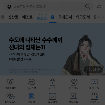
어린이
벤트
신상품
베스트
독후감
홈
국내도서
외국도서
중고샵
웰컴메뉴 모두보기
어린이
11
/
21
크레마클럽
독서기록
사은품
예스펀딩
클래스24
AI일문백답
리딩런
출석체크
혜택모음
매장안내