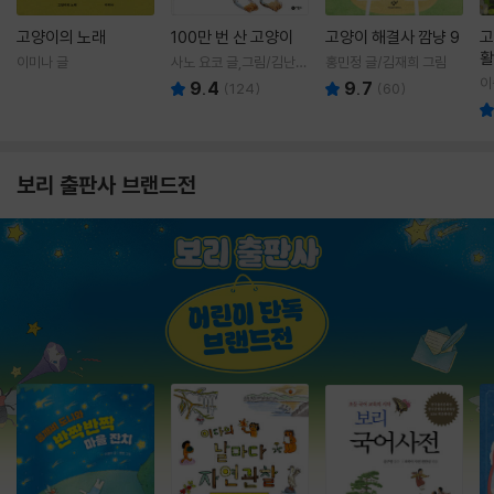
고양이의 노래
100만 번 산 고양이
고양이 해결사 깜냥 9
고
활
이미나 글
사노 요코 글,그림/김난주
홍민정 글/김재희 그림
렇
역
이
9.4
9.7
(
124
)
(
60
)
보리 출판사 브랜드전