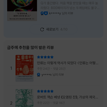
Q가 출간됐다. 처음 책을 받았을 때는 매우 놀
라웠다. 800페이지가 넘는 두께임에도 불구하
고 생각보다 책이 가벼웠다. 여기에 측면을 영
k*****y
님의 리뷰
YES마니아 : 플래티넘
이달의 사락
롱하게 수놓은 색감. 그냥 바라만 보고 있어도
황홀경에 이를 지경이었다. * 그런데 여기에
제목이 Q란다. 처음 제목을 봤을 때 나는 질문
새로보기
4/10
을 의미하는 Question을 떠올렸다. 하지만 이
단어에는 논의, 또는 처리해야 할 문제라는 뜻
도 담겨져 있다. 작가님은 나에게 질문을 던지
려는 걸까, 아니면 같이 논의를 하자는 걸까 고
금주에 추천을 많이 받은 리뷰
개를 갸웃거리며 책을 펴들었다. * 틈만 나면
경적을 울리고 욕을 입에 달고 사는 선배와 일
리뷰 총점
하고 있는 하치. 히토미 클린이라는 청소업체
인류는 이렇게 역사가 되었다 <인류는 어떻게
직원으로 일하는 그녀가 바라는 것은 그저 고요
1
역사가 되었나>
추천 24건
댓글 25건
한
y****n
님의 리뷰
YES마니아 : 플래티넘
리뷰 총점
로버트 잭슨 베넷 《오염된 잔》, 가상의 제국이
주는 실감과 미스터리 사건의 치밀함이 이루어
2
추천 22건
댓글 18건