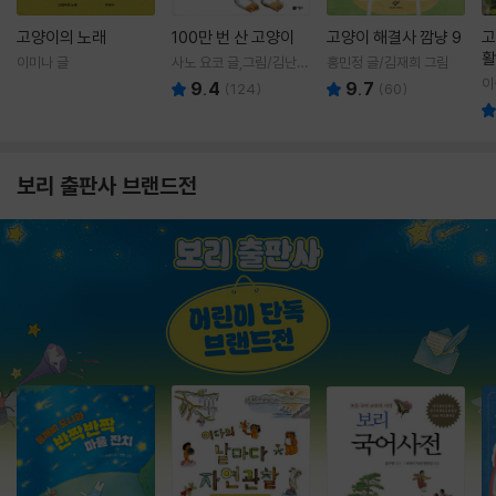
고양이의 노래
100만 번 산 고양이
고양이 해결사 깜냥 9
고
활
이미나 글
사노 요코 글,그림/김난주
홍민정 글/김재희 그림
렇
역
이
9.4
9.7
(
124
)
(
60
)
보리 출판사 브랜드전