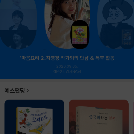
『마음요리 2』차영경 작가와의 만남 & 독후 활동
2026.09.05.
예스24 강서NC점
예스펀딩