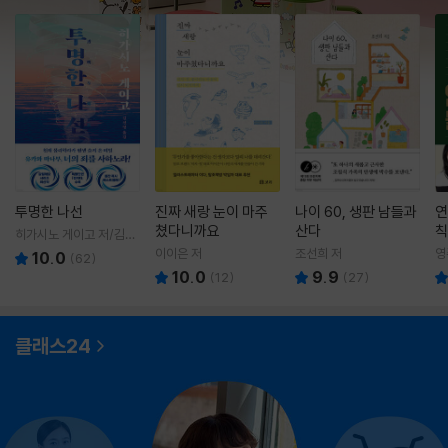
투명한 나선
진짜 새랑 눈이 마주
나이 60, 생판 남들과
연
쳤다니까요
산다
칙
히가시노 게이고 저/김선
영 역
이이은 저
조선희 저
영
10.0
(
62
)
10.0
9.9
(
12
)
(
27
)
클래스24