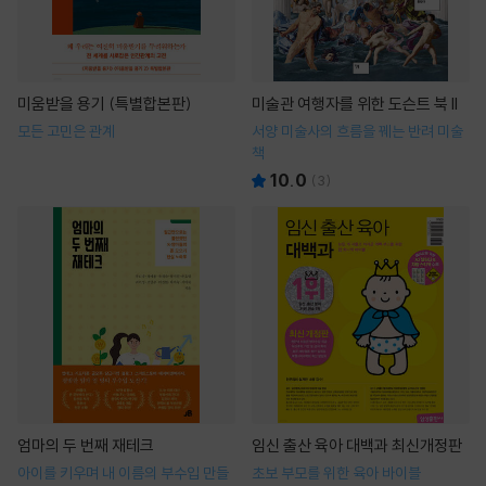
미움받을 용기 (특별합본판)
미술관 여행자를 위한 도슨트 북 II
모든 고민은 관계
서양 미술사의 흐름을 꿰는 반려 미술
책
10.0
(
3
)
엄마의 두 번째 재테크
임신 출산 육아 대백과 최신개정판
아이를 키우며 내 이름의 부수입 만들
초보 부모를 위한 육아 바이블