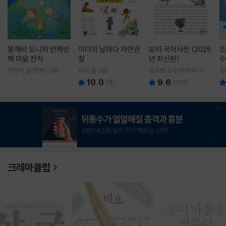
똥깨비 도니와 반짝반
이다의 날마다 자연관
보리 국어사전 (2025
조
짝 마을 잔치
찰
년 최신판)
수
이현아 글/핸짱 그림
이다 글그림
윤구병 감수/토박이 사전
정
편찬실 편
10.0
9.6
(
9
)
(
158
)
1
/
3
크레마클럽