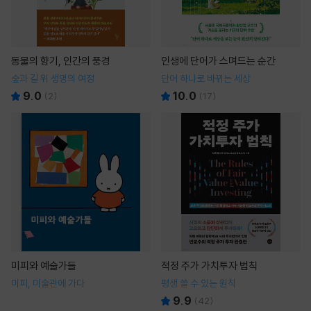
동물의 향기, 인간의 풍경
인생에 단어가 스며드는 순간
숲과 길 위 생명의 여정
단어 하나로 바뀌는 세상
9.0
10.0
(
2
)
(
17
)
미피와 예술가들
적정 주가 가치투자 법칙
미피, 미술관에 가다
평생 쓸 수 있는 원칙
9.9
(
42
)