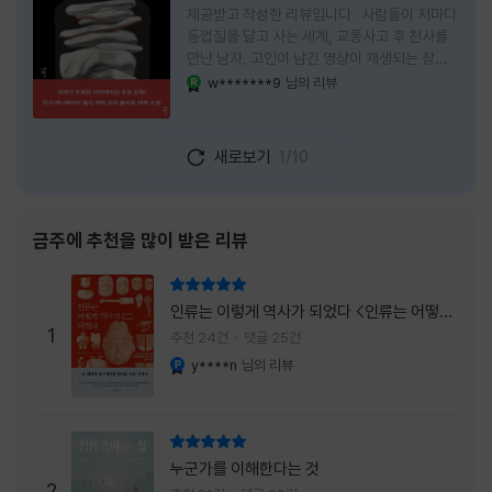
제공받고 작성한 리뷰입니다 사람들이 저마다
등껍질을 달고 사는 세계, 교통사고 후 천사를
만난 남자, 고인이 남긴 영상이 재생되는 장례
식장에서 똥을 싼 개. 이 책에는 몇 줄만 읽어도
w*******9
님의 리뷰
YES마니아 : 로얄
그다음 장면이 궁금해지는 이야기들이 가득하
다. 한 편만 읽고 덮으려 했는데, 다음 이야기로
넘어가 있었다. 소설을 읽으면서 잘 만든 단편
새로보기
1/10
애니메이션 여러 편을 차례로 보는 기분이 들었
다. (이건 저자가 픽사 애니메이터라는 소개 글
을 봐서 더 그렇게 생각했을 수도 있다.) 장면은
선명하게 그려졌고, 한 편이 끝날 때마다 질문
금주에 추천을 많이 받은 리뷰
이 뒤따라왔다. 감출 수 없는 세계는 더 다정할
까 「등껍질」의 세계에서 사람들은 저마다 다른
리뷰 총점
등껍질을 달고 살아간다. 몸의 일부이면서 한
인류는 이렇게 역사가 되었다 <인류는 어떻게
사람을 표현하는 수단
1
역사가 되었나>
추천 24건
댓글 25건
y****n
님의 리뷰
YES마니아 : 플래티넘
리뷰 총점
누군가를 이해한다는 것
2