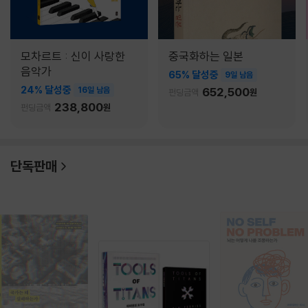
모차르트 : 신이 사랑한
중국화하는 일본
음악가
65% 달성중
9일 남음
24% 달성중
16일 남음
652,500
펀딩금액
원
238,800
펀딩금액
원
단독판매