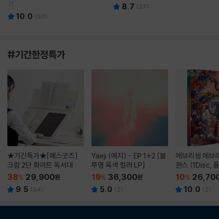
기
8.7
(
27
)
10.0
(
50
)
#기간한정특가
★기간특가★[예스굿즈]
Yaeji (예지) - EP 1+2 [불
에브리씽 에브리
크림 2단 화이트 독서대
투명 옥색 컬러 LP]
원스 (1Disc,
판) : 블루레이
38
29,900
19
36,300
10
26,70
%
원
%
원
%
9.5
5.0
10.0
(
94
)
(
2
)
(
2
)