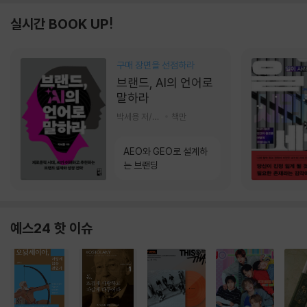
실시간 BOOK UP!
구매 장면을 선점하라
브랜드, AI의 언어로
말하라
박세용 저/정진호 그림
책만
AEO와 GEO로 설계하
는 브랜딩
예스24 핫 이슈