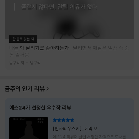
즐겁지 않다면, 달릴 이유가 없다
한 줄로 읽는 책
나는 왜 달리기를 좋아하는가
달리면서 깨달은 일상 속 숨
은 즐거움
방구석 저
방구석
금주의 인기 리뷰
예스24가 선정한 우수작 리뷰
리뷰 총점
[천사의 위스키]_에릭 오
예스24 리뷰어 클럽 서평단 자격으로 도서를