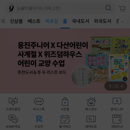
어린이
독후감
벤트
신상품
베스트
홈
국내도서
외국도서
중고샵
어린이
웰컴메뉴 모두보기
7
/
22
크레마클럽
독서기록
사은품
예스펀딩
클래스24
AI일문백답
리딩런
출석체크
혜택모음
매장안내