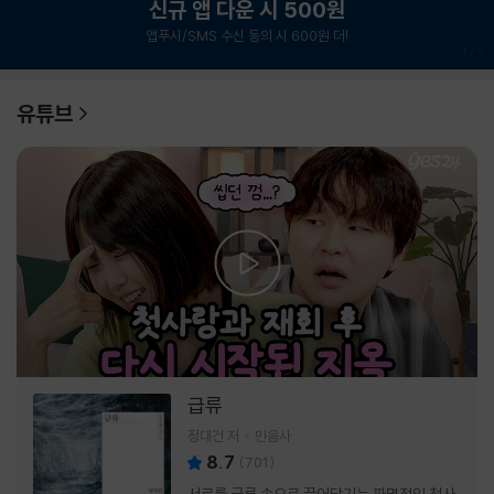
신규 앱 다운 시 500원
앱푸시/SMS 수신 동의 시 600원 더!
1
/
6
유튜브
급류
정대건 저
민음사
8.7
(
701
)