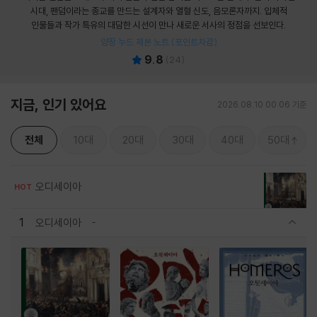
시대, 팬덤이라는 종교를 만드는 설계자와 열혈 신도, 음모론자까지. 입체적
인물들과 작가 특유의 대담한 시선이 만나 새로운 서사의 정점을 선보인다.
양장 누드 제본 노트 (포인트차감)
9.8
(
24
)
지금, 인기 있어요
2026.08.10 00:06 기준
전체
10대
20대
30대
40대
50대
오디세이아
HOT
1
오디세이아
관련상품 보이기/감축