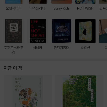
오뒷세이아
코스톨라니
Stray Kids
NCT WISH
광복
포켓몬 생태도
세네카
공각기동대
박효신
감
지금 이 책