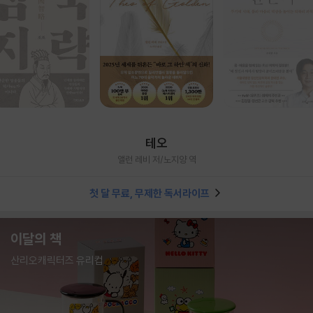
테오
앨런 레비 저/노지양 역
첫 달 무료, 무제한 독서라이프
이달의 책
산리오캐릭터즈 유리컵