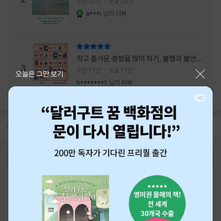
추천 21건
댓글 20건
a***i
님의 리뷰
YES마니아 : 로얄
리뷰 총점
작고 즐거운 경험을 많이 하기, 불행과 불안을
3
회피하지 말기, 그리고 좋은 사람을 많이 만나
추천 17건
댓글 17건
닫기
오늘은 그만 보기
기.
h*******1
님의 리뷰
공지
26년 NBCI 수상 안내
2026-08-01
로그인
최근 본 상품
주문/배송
고객센터 1544-3800
티켓 1544-6399
중고샵 1566-4295
eBook 1:1문의/채팅상담
예스이십사(주) 사업자 정보
이용약관
개인정보처리방침
청소년보호정책