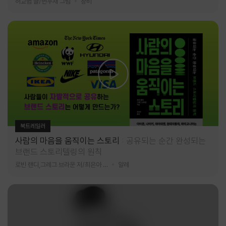
허교범 글/변우재 그림
창비
북트레일러
사람의 마음을 움직이는 스토리
공유되는 순간 완성되는
브랜드 스토리텔링의 원칙
로빈 랜디,그레그 브라운 저/최은아 역
알레