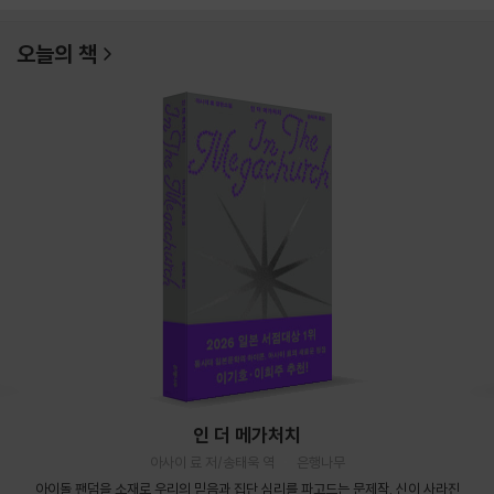
오늘의 책
인 더 메가처치
아사이 료 저/송태욱 역
은행나무
아이돌 팬덤을 소재로 우리의 믿음과 집단 심리를 파고드는 문제작. 신이 사라진