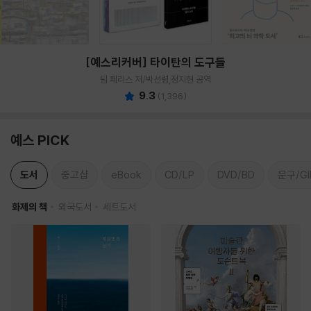
[예스리커버] 타이탄의 도구들
팀 페리스 저/박선령,정지현 공역
9.3
(
1,396
)
예스 PICK
도서
중고샵
eBook
CD/LP
DVD/BD
문구/GI
화제의 책
외국도서
세트도서