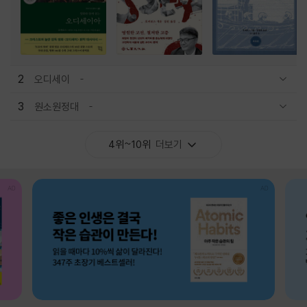
2
오디세이
관련상품 보이기/감축
3
원소원정대
관련상품 보이기/감축
4위~10위
더보기