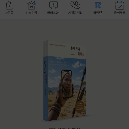
사은품
예스펀딩
클래스24
AI일문백답
리딩런
출석체크