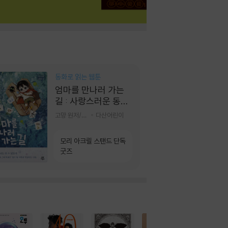
동화로 읽는 웹툰
엄마를 만나러 가는
길 : 사랑스러운 동그
라미
고먕 원저/김영리 글
다산어린이
모리 아크릴 스탠드 단독
굿즈