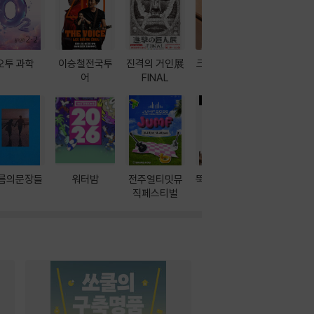
오투 과학
이승철전국투
진격의 거인展
크레마 이북 리
방학에는 
어
FINAL
더기
포터
름의문장들
워터밤
전주얼티밋뮤
뚝딱! AI 3대장
이달의 인
직페스티벌
과