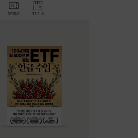
혜택모음
매장안내