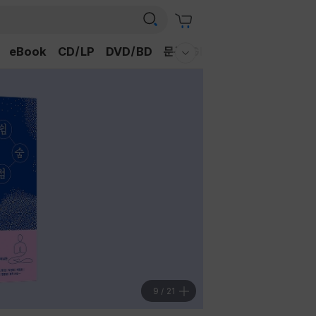
eBook
CD/LP
DVD/BD
문구/GIFT
티켓
채널예스
웰컴메뉴 모두보기
9
/
21