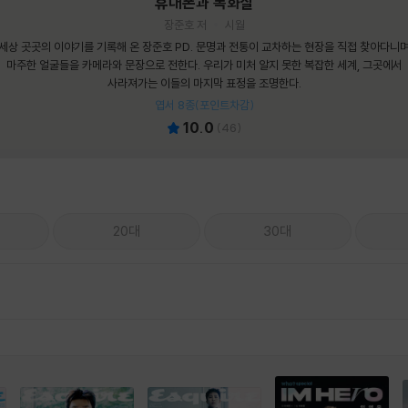
휴대폰과 독화살
장준호 저
시월
세상 곳곳의 이야기를 기록해 온 장준호 PD. 문명과 전통이 교차하는 현장을 직접 찾아다니
마주한 얼굴들을 카메라와 문장으로 전한다. 우리가 미처 알지 못한 복잡한 세계, 그곳에서
사라져가는 이들의 마지막 표정을 조명한다.
엽서 8종(포인트차감)
10.0
(
46
)
20대
30대