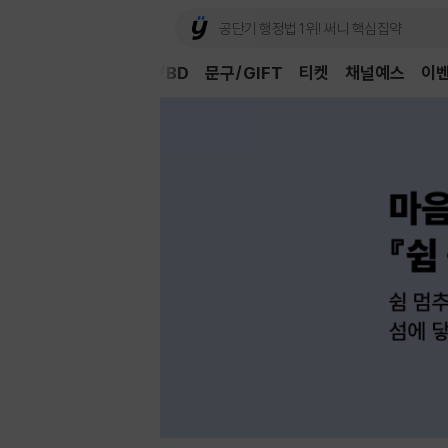
Book
CD/LP
DVD/BD
문구/GIFT
티켓
채널예스
이