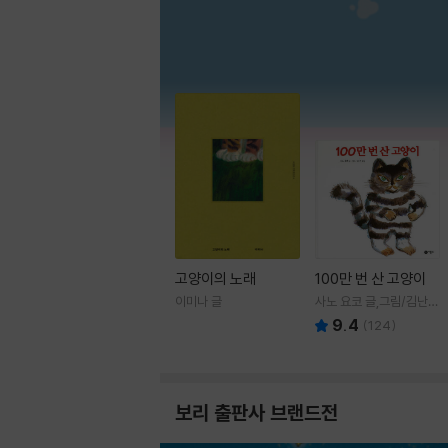
고양이의 노래
100만 번 산 고양이
이미나 글
사노 요코 글,그림/김난주
역
9.4
(
124
)
보리 출판사 브랜드전