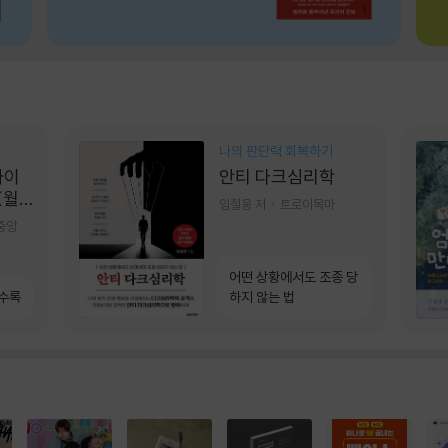
나의 판단력 회복하기
콰이
안티 다크심리학
(월
임철웅 저
트로이목마
]
중앙
어떤 상황에서도 조종 당
 수록
하지 않는 법