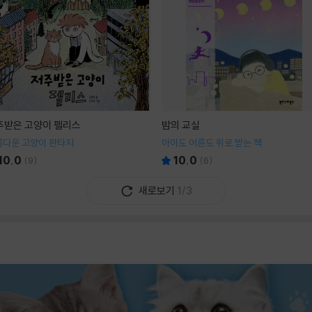
주받은 고양이 펠리스
밤의 교실
름다운 고양이 판타지
아이도 어른도 위로 받는 책
10.0
10.0
(
9
)
(
6
)
새로보기
1/3