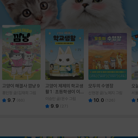
고양이 해결사 깜냥 9
고양이 제제의 학교생
모두의 수영장
오
활 1 : 초등학생이 이
홍민정 글/김재희 그림
신현경 글/노예지 그림
서율
렇게 힘들 줄이야
이승민 글/온수 그림
9.7
10.0
(
60
)
(
126
)
9.9
(
27
)