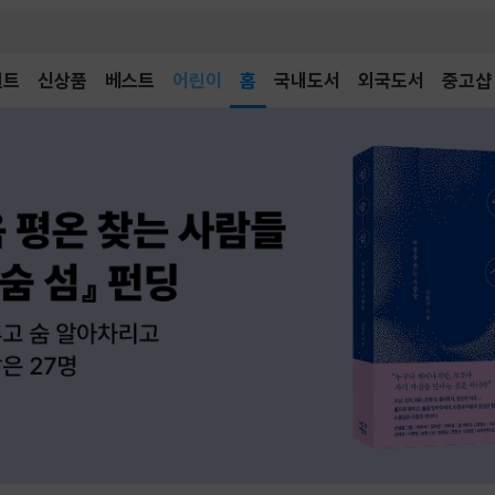
어린이
벤트
신상품
베스트
독후감
홈
국내도서
외국도서
중고샵
어린이