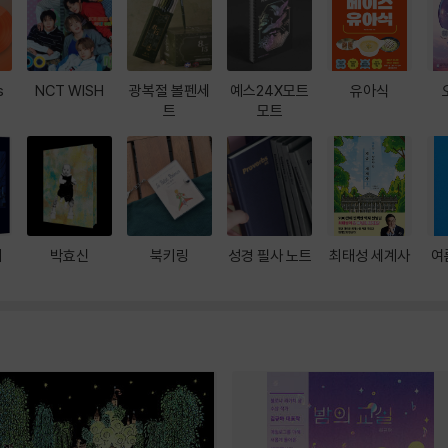
s
NCT WISH
광복절 볼펜세
예스24X모트
유아식
트
모트
대
박효신
북키링
성경 필사 노트
최태성 세계사
여