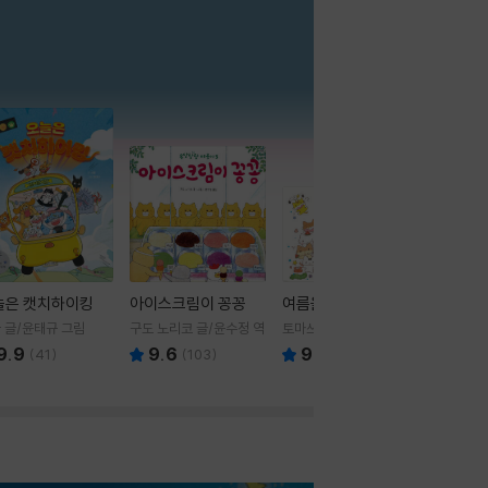
더보기
늘은 캣치하이킹
아이스크림이 꽁꽁
여름을 부탁해
 글/윤태규 그림
구도 노리코 글/윤수정 역
토마쓰리 글그림
9.9
9.6
9.8
(
41
)
(
103
)
(
24
)