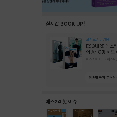
실시간 BOOK UP!
표지모델 임영웅
ESQUIRE 에스
어 A~C형 세트 
간) : 9월 [2026
에스콰이어편집부 편
허스트
커버별 매칭 포스터
예스24 핫 이슈