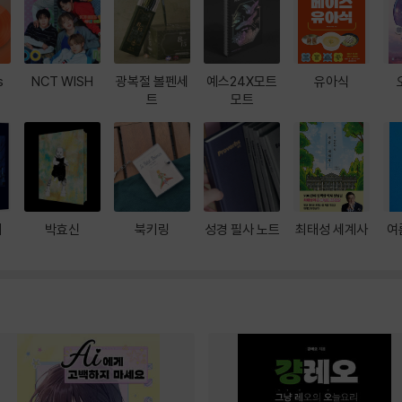
s
NCT WISH
광복절 볼펜세
예스24X모트
유아식
트
모트
대
박효신
북키링
성경 필사 노트
최태성 세계사
여