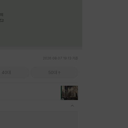
명의
짧고
2026.08.07 19:13 기준
40대
50대
관련상품 보이기/감축