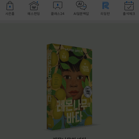
사은품
예스펀딩
클래스24
AI일문백답
리딩런
출석체크