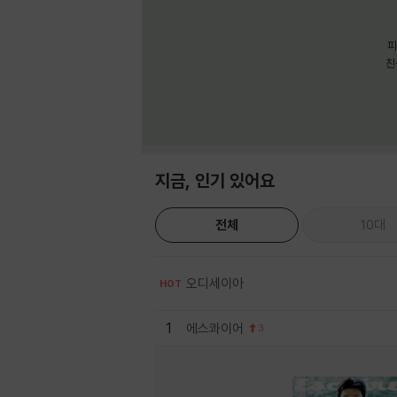
피
친
지금, 인기 있어요
전체
10대
오디세이아
HOT
1
에스콰이어
3