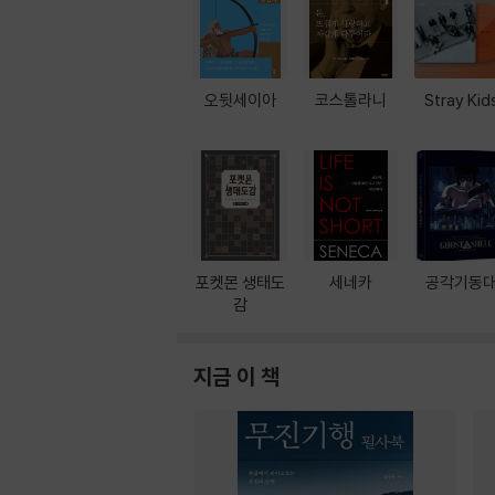
오뒷세이아
코스톨라니
Stray Kid
포켓몬 생태도
세네카
공각기동
감
지금 이 책