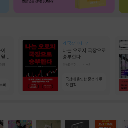
왜 ‘국장‘이냐고?
콰이
나는 오로지 국장으로
(월
승부한다
]
중앙
문샘(문현철) 저
부키
국장에 올인한 문샘의 투
 수록
자 원칙