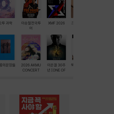
오투 과학
이승철전국투
XMF 2026
크레마 이북 리
방학에는 
어
더기
포터
름의문장들
2026 AKMU
이은결 30주
뚝딱! AI 3대장
이달의 인
CONCERT
년 [ONE OF
과
ONE]