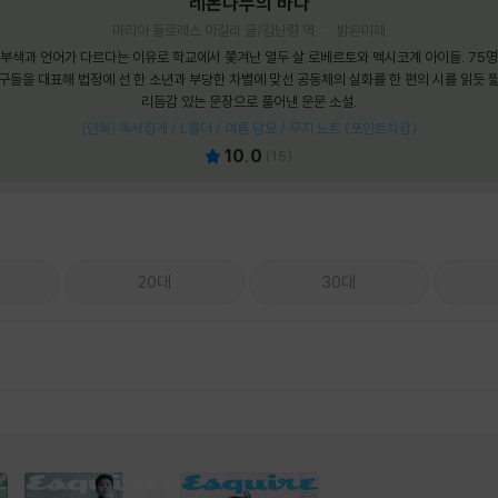
레몬나무의 바다
마리아 돌로레스 아길라 글/김난령 역
밝은미래
부색과 언어가 다르다는 이유로 학교에서 쫓겨난 열두 살 로베르토와 멕시코계 아이들. 75
구들을 대표해 법정에 선 한 소년과 부당한 차별에 맞선 공동체의 실화를 한 편의 시를 읽듯 
리듬감 있는 문장으로 풀어낸 운문 소설.
[단독] 독서집게 / L홀더 / 여름 담요 / 무지 노트 (포인트차감)
10.0
(
15
)
20대
30대