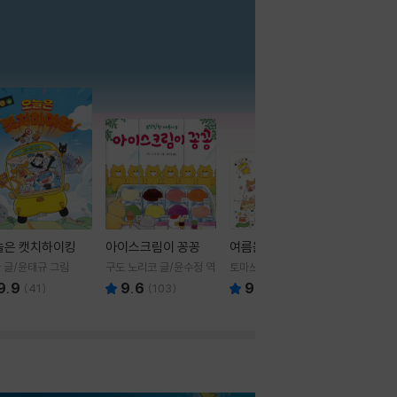
더보기
늘은 캣치하이킹
아이스크림이 꽁꽁
여름을 부탁해
 글/윤태규 그림
구도 노리코 글/윤수정 역
토마쓰리 글그림
9.9
9.6
9.8
(
41
)
(
103
)
(
24
)