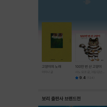
고양이의 노래
100만 번 산 고양이
이미나 글
사노 요코 글,그림/김난주
역
9.4
(
124
)
보리 출판사 브랜드전