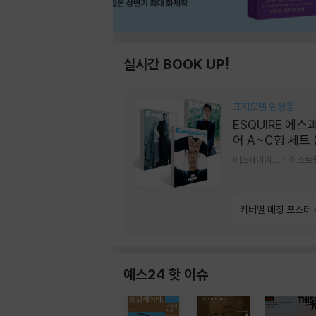
실시간 BOOK UP!
표지모델 임영웅
ESQUIRE 에스
어 A~C형 세트 
간) : 9월 [2026
에스콰이어편집부 편
허스트
커버별 매칭 포스터
예스24 핫 이슈