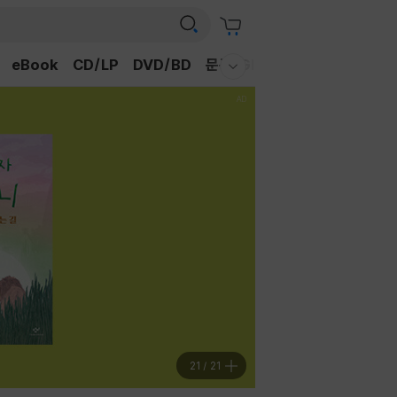
eBook
CD/LP
DVD/BD
문구/GIFT
티켓
채널예스
웰컴메뉴 모두보기
21
/
21