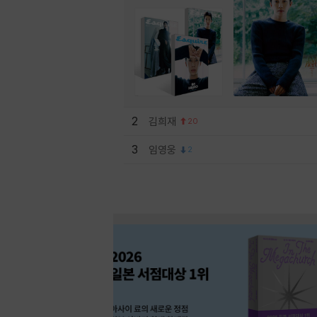
2
김희재
20
3
임영웅
2