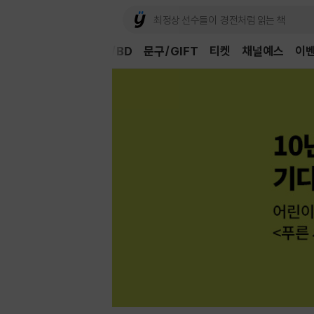
Book
CD/LP
DVD/BD
문구/GIFT
티켓
채널예스
이