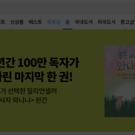
어린이
독후감
벤트
신상품
베스트
홈
국내도서
외국도서
중고샵
어린이