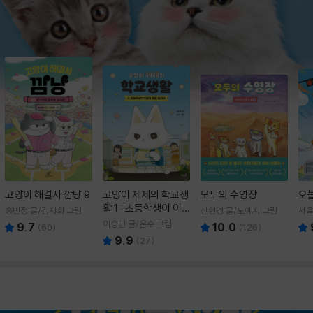
고양이 해결사 깜냥 9
고양이 제제의 학교생
모두의 수영장
오
활 1 : 초등학생이 이
홍민정 글/김재희 그림
신현경 글/노예지 그림
서율
렇게 힘들 줄이야
이승민 글/온수 그림
9.7
10.0
(
60
)
(
126
)
9.9
(
27
)