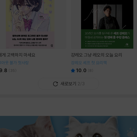
I에게 고백하지 마세요
걍레오 그냥 레오의 오늘 요리
그아웃 불가 첫사랑
강레오 셰프 첫 요리책
9.8
10.0
(
35
)
(
8
)
새로보기
2/3