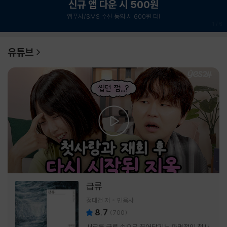
신규 앱 다운 시 500원
앱푸시/SMS 수신 동의 시 600원 더!
1
/
6
유튜브
급류
정대건 저
민음사
8.7
(
700
)