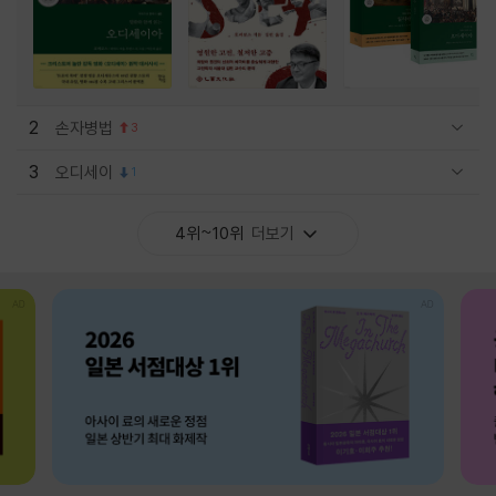
2
손자병법
3
관련상품 보이기/감축
3
오디세이
1
관련상품 보이기/감축
4위~10위
더보기