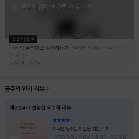
즐겁지 않다면, 달릴 이유가 없다
한 줄로 읽는 책
나는 왜 달리기를 좋아하는가
달리면서 깨달은 일상 속 숨
은 즐거움
방구석 저
방구석
금주의 인기 리뷰
예스24가 선정한 우수작 리뷰
리뷰 총점
어쩌면 동화는 어른을 위한 것 2
『어쩌면 동화는 어른을 위한 것 2 – 지친 영혼