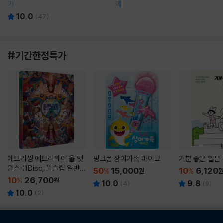
기
께
10.0
(
47
)
#기간한정특가
에브리씽 에브리웨어 올 앳
핑크퐁 상어가족 마이크
기분 좋은 일은
원스 (1Disc, 풀슬립 일반
50
15,000
10
6,120
%
원
%
판) : 블루레이
10
26,700
%
원
10.0
9.8
(
4
)
(
9
)
10.0
(
2
)