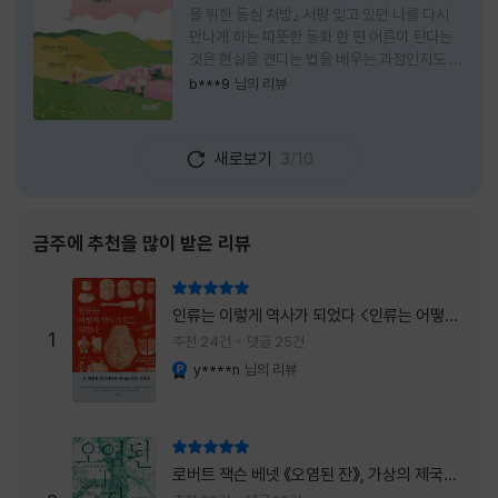
을 위한 동심 처방』 서평 잊고 있던 나를 다시
만나게 하는 따뜻한 동화 한 편 어른이 된다는
것은 현실을 견디는 법을 배우는 과정인지도 모
른다. 해야 할 일은 늘어나고, 책임은 무거워지
b***9
님의 리뷰
며, 마음껏 웃거나 울 수 있는 순간은 점점 줄어
든다. 어느새 우리는 어린 시절의 순수함보다
효율과 성과를 먼저 생각하는 사람이 되어간다.
새로보기
3/10
『어쩌면 동화는 어른을 위한 것 2 – 지친 영혼
을 위한 동심 처방』은 바로 그런 어른들에게 잠
시 쉬어가라고 손을 내미는 책이다. 처음 책 제
목을 보았을 때는 동화를 다시 읽는 감성 에세
금주에 추천을 많이 받은 리뷰
이 정도로 생각했다. 하지만 책장을 넘길수록
깨닫게 된다. 동화는 아이들만을 위한 이야기가
리뷰 총점
아니라, 삶에 지친 어른들의 마음을 치유하는
인류는 이렇게 역사가 되었다 <인류는 어떻게
가장 순수한 언어라는 사실을 말이다. 이 책은
1
역사가 되었나>
추천 24건
댓글 25건
익숙한
y****n
님의 리뷰
YES마니아 : 플래티넘
리뷰 총점
로버트 잭슨 베넷 《오염된 잔》, 가상의 제국이