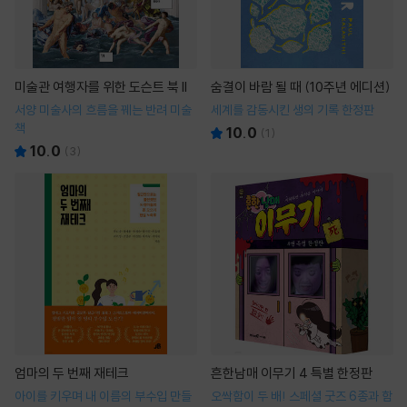
미술관 여행자를 위한 도슨트 북 II
숨결이 바람 될 때 (10주년 에디션)
서양 미술사의 흐름을 꿰는 반려 미술
세계를 감동시킨 생의 기록 한정판
책
10.0
(
1
)
10.0
(
3
)
엄마의 두 번째 재테크
흔한남매 이무기 4 특별 한정판
아이를 키우며 내 이름의 부수입 만들
오싹함이 두 배! 스페셜 굿즈 6종과 함