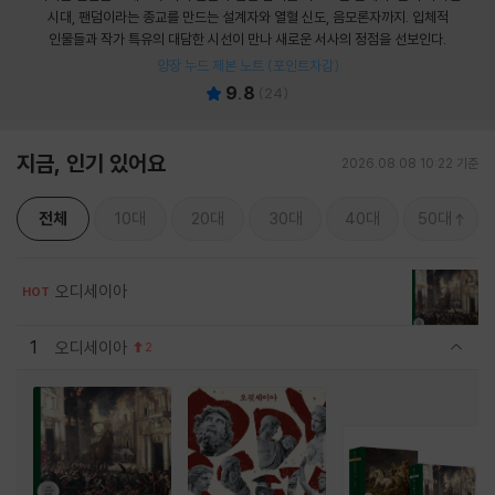
시대, 팬덤이라는 종교를 만드는 설계자와 열혈 신도, 음모론자까지. 입체적
인물들과 작가 특유의 대담한 시선이 만나 새로운 서사의 정점을 선보인다.
양장 누드 제본 노트 (포인트차감)
9.8
(
24
)
지금, 인기 있어요
2026.08.08 10:22 기준
전체
10대
20대
30대
40대
50대
오디세이아
HOT
1
오디세이아
2
관련상품 보이기/감축