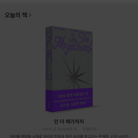
오늘의 책
인 더 메가처치
아사이 료 저/송태욱 역
은행나무
아이돌 팬덤을 소재로 우리의 믿음과 집단 심리를 파고드는 문제작. 신이 사라진