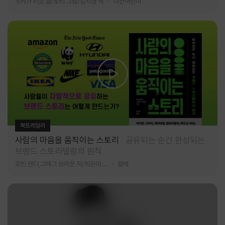
누카가 미오 글/토티 그림/김지영 역
다산어린이
북트레일러
사람의 마음을 움직이는 스토리
공유되는 순간 완성되는
브랜드 스토리텔링의 원칙
로빈 랜디,그레그 브라운 저/최은아 역
알레