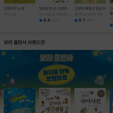
고양이의 노래
100만 번 산 고양이
고양이 해결사 깜냥 9
고
활
이미나 글
사노 요코 글,그림/김난주
홍민정 글/김재희 그림
렇
역
이
9.4
9.7
(
124
)
(
60
)
보리 출판사 브랜드전