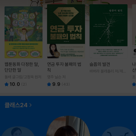
웹툰동화 다정한 말,
연금 투자 불패의 법
슬픔의 발견
나
단단한 말
칙
산
바버라 블래츨리 저/제효
영 역
돌배 글그림/고정욱 원저
영주 닐슨 저
조
10.0
9.9
(
2
)
(
43
)
클래스24