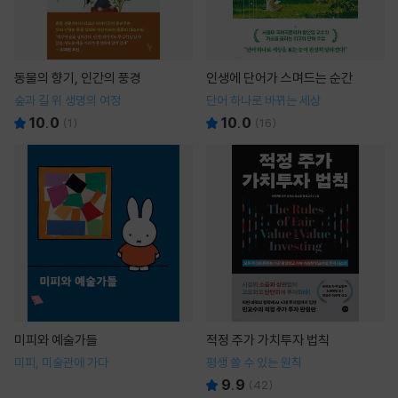
동물의 향기, 인간의 풍경
인생에 단어가 스며드는 순간
숲과 길 위 생명의 여정
단어 하나로 바뀌는 세상
10.0
10.0
(
1
)
(
16
)
미피와 예술가들
적정 주가 가치투자 법칙
미피, 미술관에 가다
평생 쓸 수 있는 원칙
9.9
(
42
)