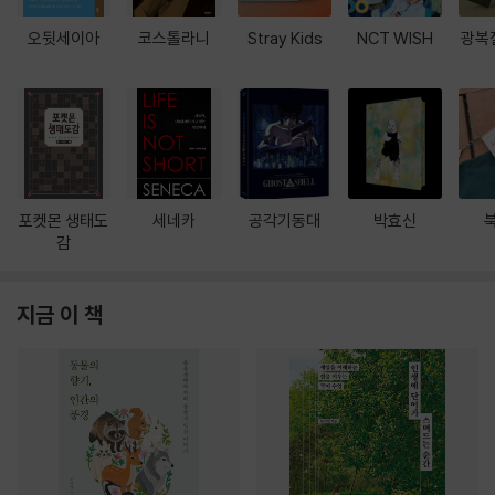
오뒷세이아
코스톨라니
Stray Kids
NCT WISH
광복
포켓몬 생태도
세네카
공각기동대
박효신
감
지금 이 책