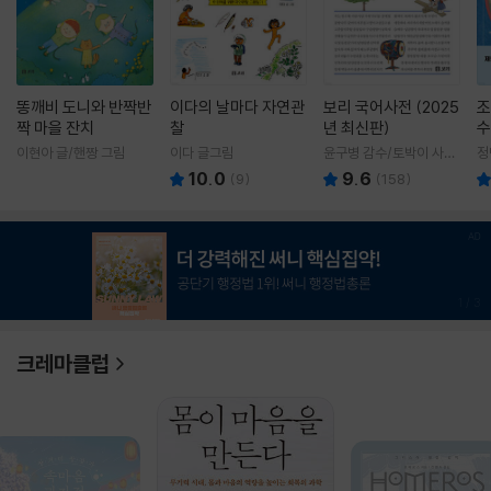
똥깨비 도니와 반짝반
이다의 날마다 자연관
보리 국어사전 (2025
조
짝 마을 잔치
찰
년 최신판)
수
이현아 글/핸짱 그림
이다 글그림
윤구병 감수/토박이 사전
정
편찬실 편
10.0
9.6
(
9
)
(
158
)
1
/
3
크레마클럽