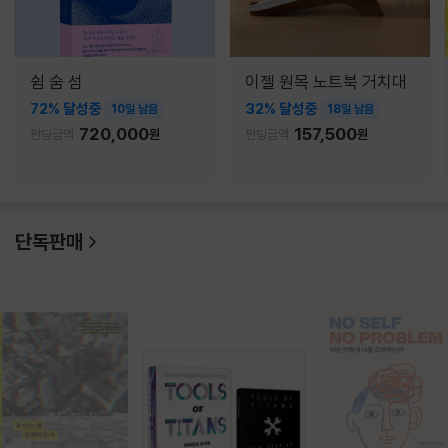
쉼 숨 섬
이젤 원목 노트북 거치대
72% 달성중
32% 달성중
10일 남음
18일 남음
720,000
157,500
펀딩금액
원
펀딩금액
원
단독판매