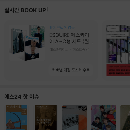
실시간 BOOK UP!
표지모델 임영웅
ESQUIRE 에스콰이
어 A~C형 세트 (월
간) : 9월 [2026]
에스콰이어편집부 편
허스트중앙
커버별 매칭 포스터 수록
예스24 핫 이슈