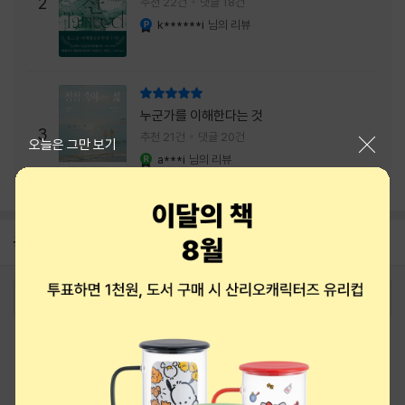
주는 실감과 미스터리 사건의 치밀함이 이루어
2
추천 22건
댓글 18건
내는 최상의 시너지...
k******i
님의 리뷰
YES마니아 : 플래티넘
리뷰 총점
누군가를 이해한다는 것
3
추천 21건
댓글 20건
닫기
오늘은 그만 보기
a***i
님의 리뷰
YES마니아 : 로얄
공지
8월 상품권+쿠폰+결제+추천 혜택모음
2026-08-01
로그인
최근 본 상품
주문/배송
고객센터 1544-3800
티켓 1544-6399
중고샵 1566-4295
eBook 1:1문의/채팅상담
예스이십사(주) 사업자 정보