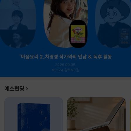
『마음요리 2』차영경 작가와의 만남 & 독후 활동
2026.09.05.
예스24 강서NC점
예스펀딩