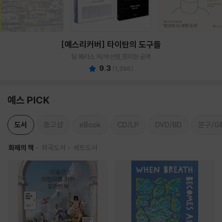
[예스리커버] 타이탄의 도구들
팀 페리스 저/박선령,정지현 공역
9.3
(
1,396
)
예스 PICK
도서
중고샵
eBook
CD/LP
DVD/BD
문구/GI
화제의 책
외국도서
세트도서