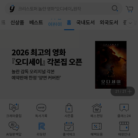
벤트
신상품
베스트
어린이
홈
국내도서
외국도서
중고샵
웰컴메뉴 모두보기
독후감
어린이
21
/
21
크레마클럽
독서기록
사은품
예스펀딩
클래스24
AI일문백답
리딩런
출석체크
혜택모음
매장안내