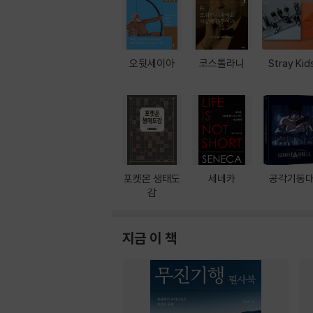
오뒷세이아
코스톨라니
Stray Kid
포켓몬 생태도
세네카
공각기동
감
지금 이 책