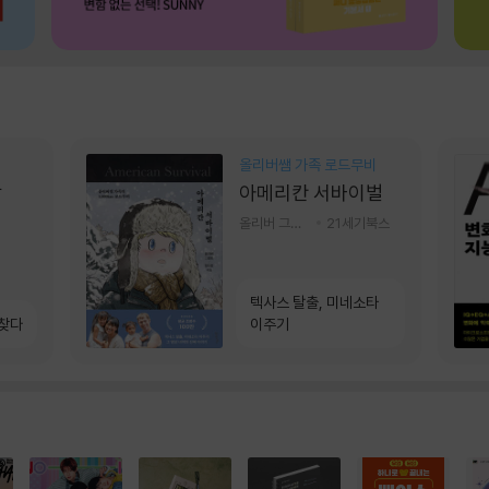
올리버쌤 가족 로드무비
상
아메리칸 서바이벌
올리버 그랜트,정다운 저
21세기북스
텍사스 탈출, 미네소타
 찾다
이주기