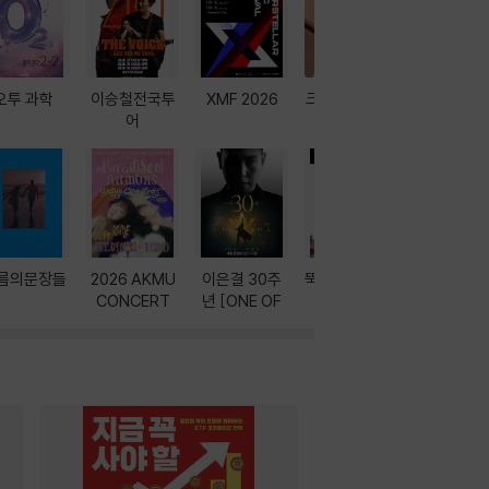
오투 과학
이승철전국투
XMF 2026
크레마 이북 리
방학에는 
어
더기
포터
름의문장들
2026 AKMU
이은결 30주
뚝딱! AI 3대장
이달의 인
CONCERT
년 [ONE OF
과
ONE]