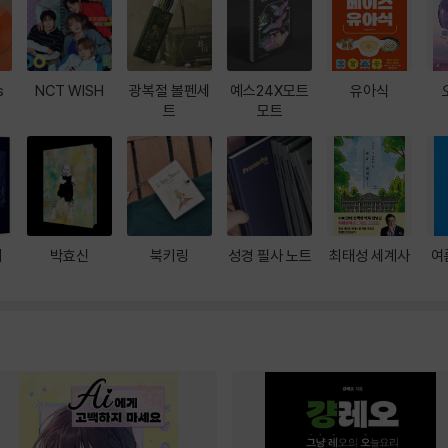
s
NCT WISH
광복절 볼펜세
예스24X모트
유아식
트
모트
대
박효신
북키링
성경 필사 노트
최태성 세계사
여