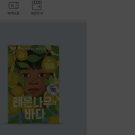
혜택모음
매장안내