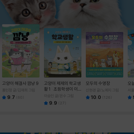
고양이 해결사 깜냥 9
고양이 제제의 학교생
모두의 수영장
오
활 1 : 초등학생이 이
홍민정 글/김재희 그림
신현경 글/노예지 그림
서율
렇게 힘들 줄이야
이승민 글/온수 그림
9.7
10.0
(
60
)
(
126
)
9.9
(
27
)