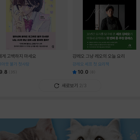
I에게 고백하지 마세요
걍레오 그냥 레오의 오늘 요리
그아웃 불가 첫사랑
강레오 셰프 첫 요리책
9.8
10.0
(
35
)
(
8
)
새로보기
2/3