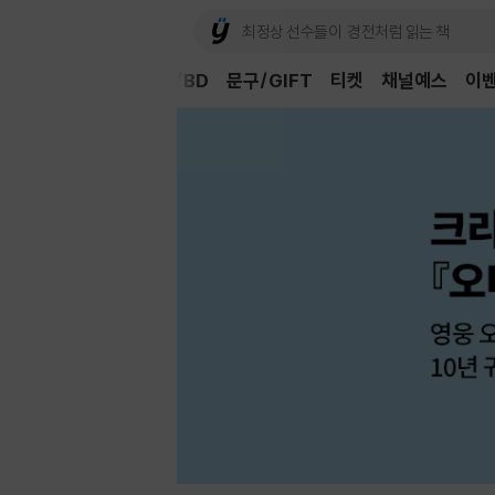
Book
CD/LP
DVD/BD
문구/GIFT
티켓
채널예스
이