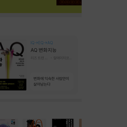
IQ→EQ→AQ
AQ 변화지능
리즈 트랜 저/한미선 역
알에이치코리아(RHK)
변화에 익숙한 사람만이
살아남는다