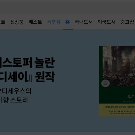
벤트
신상품
베스트
어린이
홈
국내도서
외국도서
중고샵
독후감
어린이