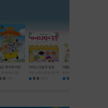
더보기
늘은 캣치하이킹
아이스크림이 꽁꽁
여름을 부탁해
 글/윤태규 그림
구도 노리코 글/윤수정 역
토마쓰리 글그림
9.9
9.6
9.8
(
41
)
(
103
)
(
24
)