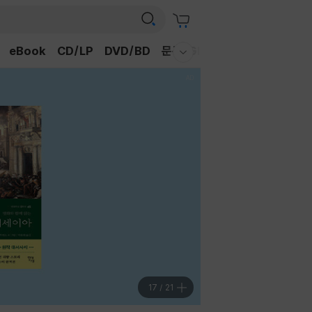
eBook
CD/LP
DVD/BD
문구/GIFT
티켓
채널예스
웰컴메뉴 모두보기
17
/
21