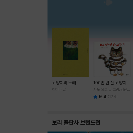
고양이의 노래
100만 번 산 고양이
이미나 글
사노 요코 글,그림/김난주
역
9.4
(
124
)
보리 출판사 브랜드전