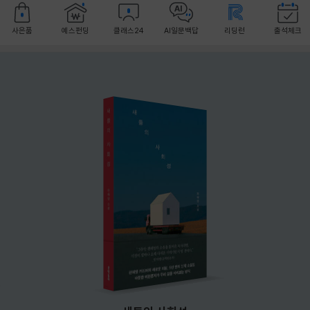
사은품
예스펀딩
클래스24
AI일문백답
리딩런
출석체크