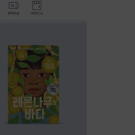
혜택모음
매장안내