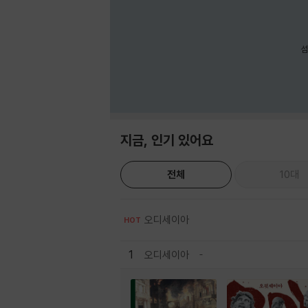
섬
지금, 인기 있어요
전체
10대
오디세이아
HOT
1
오디세이아