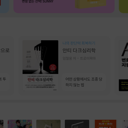
나의 판단력 회복하기
장으로
안티 다크심리학
임철웅 저
트로이목마
의 투
어떤 상황에서도 조종 당
하지 않는 법