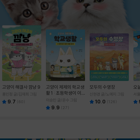
고양이 해결사 깜냥 9
고양이 제제의 학교생
모두의 수영장
오
활 1 : 초등학생이 이
홍민정 글/김재희 그림
신현경 글/노예지 그림
서율
렇게 힘들 줄이야
이승민 글/온수 그림
9.7
10.0
(
60
)
(
126
)
9.9
(
27
)