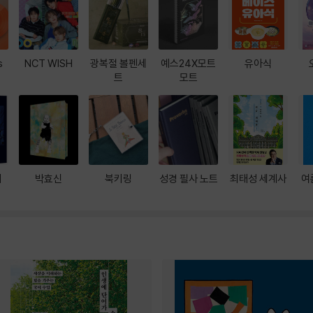
s
NCT WISH
광복절 볼펜세
예스24X모트
유아식
트
모트
대
박효신
북키링
성경 필사 노트
최태성 세계사
여