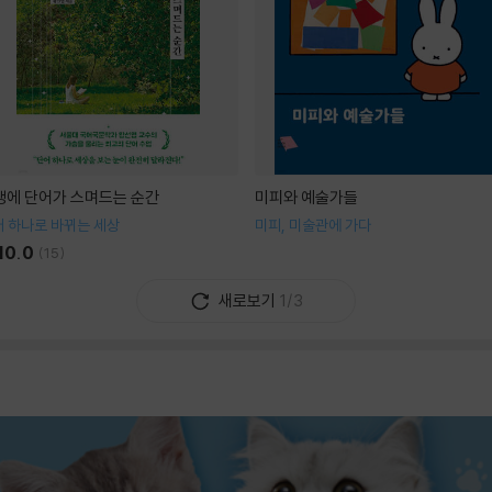
생에 단어가 스며드는 순간
미피와 예술가들
 하나로 바뀌는 세상
미피, 미술관에 가다
10.0
(
15
)
새로보기
1/3