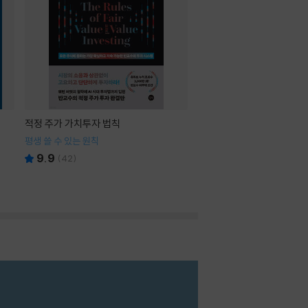
적정 주가 가치투자 법칙
평생 쓸 수 있는 원칙
9.9
(
42
)