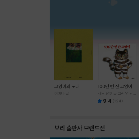
고양이의 노래
100만 번 산 고양이
이미나 글
사노 요코 글,그림/김난주
역
9.4
(
124
)
보리 출판사 브랜드전