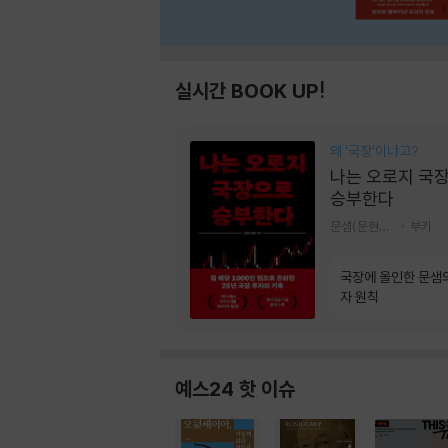
실시간 BOOK UP!
왜 ‘국장‘이냐고?
나는 오로지 국
승부한다
문샘(문현철) 저
부키
국장에 올인한 문샘
자 원칙
예스24 핫 이슈