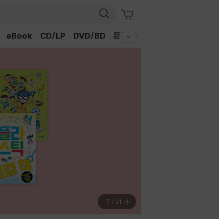
eBook
CD/LP
DVD/BD
문구/GIFT
티켓
채널예스
웰컴메뉴 모두보기
7
/
21