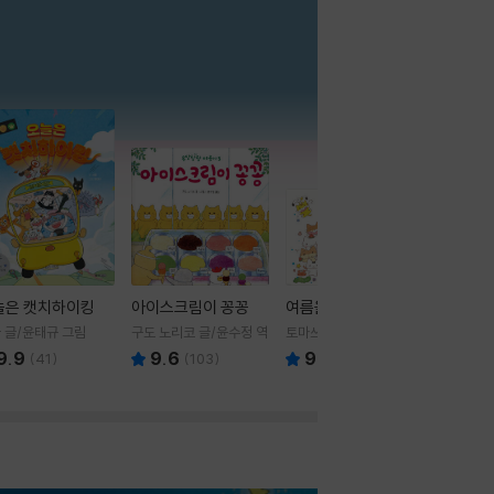
더보기
늘은 캣치하이킹
아이스크림이 꽁꽁
여름을 부탁해
 글/윤태규 그림
구도 노리코 글/윤수정 역
토마쓰리 글그림
9.9
9.6
9.8
(
41
)
(
103
)
(
24
)