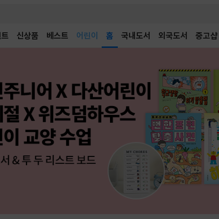
어린이
벤트
신상품
베스트
홈
국내도서
외국도서
중고샵
독후감
어린이