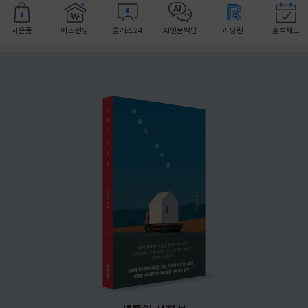
사은품
예스펀딩
클래스24
AI일문백답
리딩런
출석체크