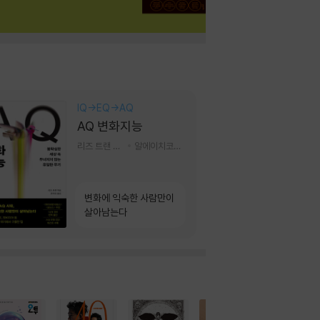
IQ→EQ→AQ
AQ 변화지능
리즈 트랜 저/한미선 역
알에이치코리아(RHK)
변화에 익숙한 사람만이
살아남는다