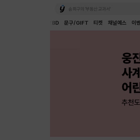
Book
CD/LP
DVD/BD
문구/GIFT
티켓
채널예스
이