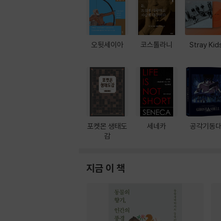
오뒷세이아
코스톨라니
Stray Kid
포켓몬 생태도
세네카
공각기동
감
지금 이 책