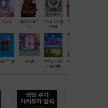
오투 과학
이승철전국투
진격의 거인展
크레마 이북 리
방학에는 
어
FINAL
더기
포터
름의문장들
워터밤
전주얼티밋뮤
뚝딱! AI 3대장
이달의 인
직페스티벌
과