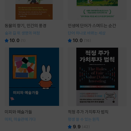
동물의 향기, 인간의 풍경
인생에 단어가 스며드는 순간
숲과 길 위 생명의 여정
단어 하나로 바뀌는 세상
10.0
10.0
(
1
)
(
16
)
미피와 예술가들
적정 주가 가치투자 법칙
미피, 미술관에 가다
평생 쓸 수 있는 원칙
9.9
(
42
)