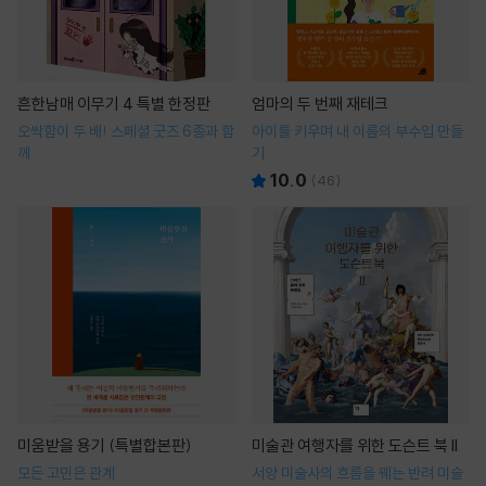
흔한남매 이무기 4 특별 한정판
엄마의 두 번째 재테크
오싹함이 두 배! 스페셜 굿즈 6종과 함
아이를 키우며 내 이름의 부수입 만들
께
기
10.0
(
46
)
미움받을 용기 (특별합본판)
미술관 여행자를 위한 도슨트 북 II
모든 고민은 관계
서양 미술사의 흐름을 꿰는 반려 미술