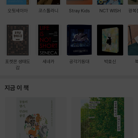
오뒷세이아
코스톨라니
Stray Kids
NCT WISH
광복
포켓몬 생태도
세네카
공각기동대
박효신
감
지금 이 책