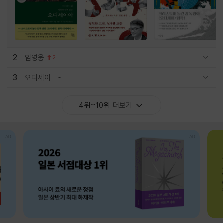
2
임영웅
2
관련상품 보이기/감축
3
오디세이
관련상품 보이기/감축
4위~10위
더보기