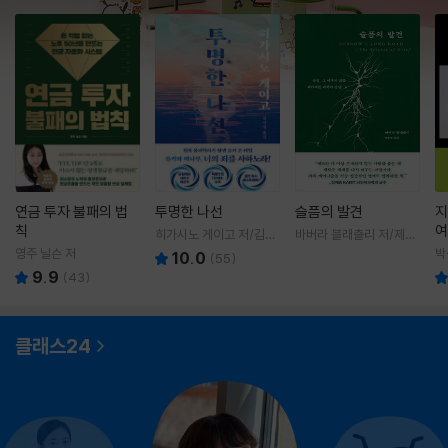
연금 투자 불패의 법
투명한 나선
슬픔의 발견
지
칙
여
히가시노 게이고 저/김선
바버라 블래츨리 저/제효
영 역
영 역
영주 닐슨 저
박
10.0
(
55
)
9.9
(
43
)
클래스24