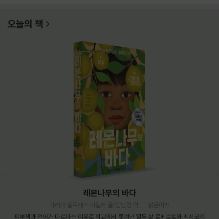
오늘의 책
레몬나무의 바다
마리아 돌로레스 아길라 글/김난령 역
밝은미래
피부색과 언어가 다르다는 이유로 학교에서 쫓겨난 열두 살 로베르토와 멕시코계