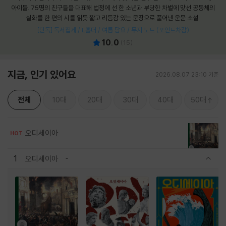
아이들. 75명의 친구들을 대표해 법정에 선 한 소년과 부당한 차별에 맞선 공동체의
실화를 한 편의 시를 읽듯 짧고 리듬감 있는 문장으로 풀어낸 운문 소설.
[단독] 독서집게 / L홀더 / 여름 담요 / 무지 노트 (포인트차감)
10.0
(
15
)
지금, 인기 있어요
2026.08.07 23:10 기준
전체
10대
20대
30대
40대
50대
오디세이아
HOT
1
오디세이아
관련상품 보이기/감축