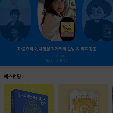
『마음요리 2』차영경 작가와의 만남 & 독후 활동
2026.09.05.
예스24 강서NC점
예스펀딩