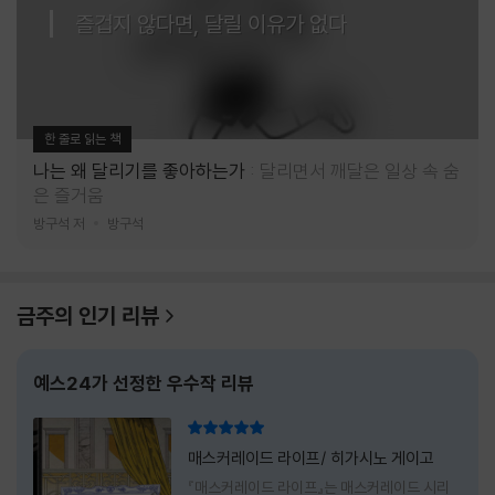
즐겁지 않다면, 달릴 이유가 없다
한 줄로 읽는 책
나는 왜 달리기를 좋아하는가
달리면서 깨달은 일상 속 숨
은 즐거움
방구석 저
방구석
금주의 인기 리뷰
예스24가 선정한 우수작 리뷰
리뷰 총점
매스커레이드 라이프/ 히가시노 게이고
『매스커레이드 라이프』는 매스커레이드 시리