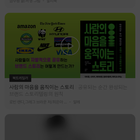
금수정 글/서영 그림
찰리북
북트레일러
사람의 마음을 움직이는 스토리
공유되는 순간 완성되는
브랜드 스토리텔링의 원칙
로빈 랜디,그레그 브라운 저/최은아 역
알레