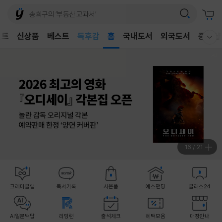
어린이
독후감
벤트
신상품
베스트
홈
국내도서
외국도서
중고샵
어린이
웰컴메뉴 모두보기
17
/
21
크레마클럽
독서기록
사은품
예스펀딩
클래스24
AI일문백답
리딩런
출석체크
혜택모음
매장안내