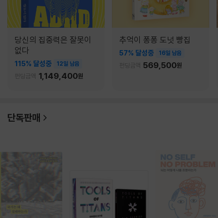
당신의 집중력은 잘못이
추억이 퐁퐁 도넛 빵집
없다
57% 달성중
16일 남음
115% 달성중
12일 남음
569,500
펀딩금액
원
1,149,400
펀딩금액
원
단독판매