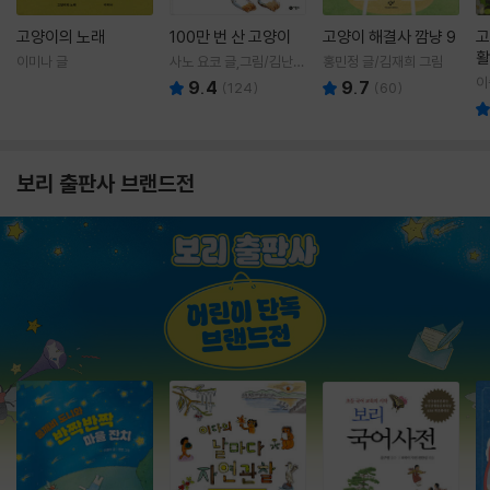
고양이의 노래
100만 번 산 고양이
고양이 해결사 깜냥 9
고
활
이미나 글
사노 요코 글,그림/김난주
홍민정 글/김재희 그림
렇
역
이
9.4
9.7
(
124
)
(
60
)
보리 출판사 브랜드전