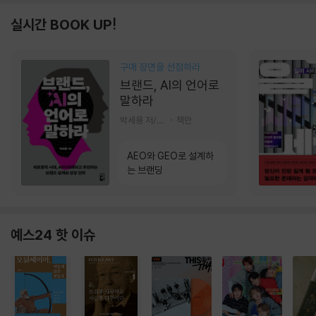
실시간 BOOK UP!
구매 장면을 선점하라
브랜드, AI의 언어로
말하라
박세용 저/정진호 그림
책만
AEO와 GEO로 설계하
는 브랜딩
예스24 핫 이슈