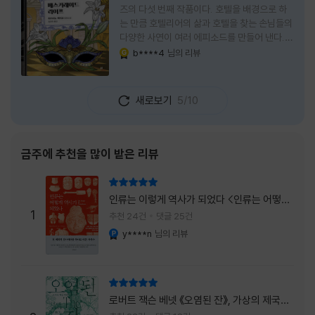
즈의 다섯 번째 작품이다. 호텔을 배경으로 하
는 만큼 호텔리어의 삶과 호텔을 찾는 손님들의
다양한 사연이 여러 에피소드를 만들어 낸다.
주인공은 호텔리어로서의 완벽함을 꿈꾸는 야
b****4
님의 리뷰
YES마니아 : 골드
마기시 나오미와 닛타 고스케다. 물론 고스케는
네 번째 이야기까지는 형사였다. 사건을 해결하
는 과정에서 나오미가 다치게 되자, 고스케는
새로보기
5/10
모든 책임을 지고 형사직에서 물러난다. 하지만
그동안 호텔에서 쌓은 인연 덕분에 호텔 코르테
시아 도쿄에서 함께 일해 보지 않겠느냐는 제안
을 받게 된다. 그렇게 끝난 4권 이후, 나는 5권
금주에 추천을 많이 받은 리뷰
이 출간되기만을 기다렸다. 형사가 아닌 호텔리
어가 된 닛타 고스케의 모습이 무척 궁금했기
리뷰 총점
때문이다. 그동안 호텔에서 잠복 수사를 하며
인류는 이렇게 역사가 되었다 <인류는 어떻게
어설픈 호텔리어의 가면을 쓰고 있었다면, 이제
1
역사가 되었나>
추천 24건
댓글 25건
는 가면
y****n
님의 리뷰
YES마니아 : 플래티넘
리뷰 총점
로버트 잭슨 베넷 《오염된 잔》, 가상의 제국이