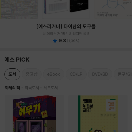
[예스리커버] 타이탄의 도구들
팀 페리스 저/박선령,정지현 공역
9.3
(
1,396
)
예스 PICK
도서
중고샵
eBook
CD/LP
DVD/BD
문구/GI
화제의 책
외국도서
세트도서