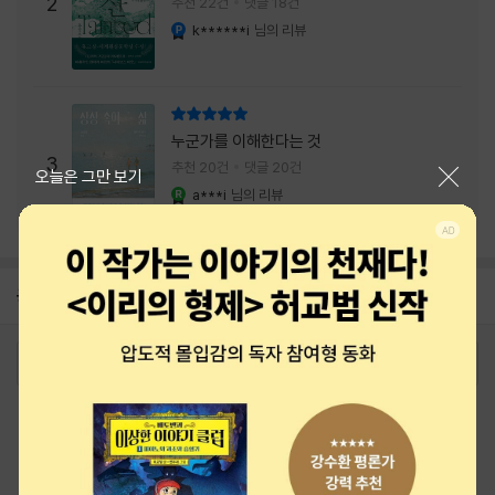
주는 실감과 미스터리 사건의 치밀함이 이루어
2
추천 22건
댓글 18건
내는 최상의 시너지...
k******i
님의 리뷰
YES마니아 : 플래티넘
리뷰 총점
누군가를 이해한다는 것
3
추천 20건
댓글 20건
닫기
오늘은 그만 보기
a***i
님의 리뷰
YES마니아 : 로얄
공지
26년 NBCI 수상 안내
2026-08-01
로그인
최근 본 상품
주문/배송
고객센터 1544-3800
티켓 1544-6399
중고샵 1566-4295
eBook 1:1문의/채팅상담
예스이십사(주) 사업자 정보