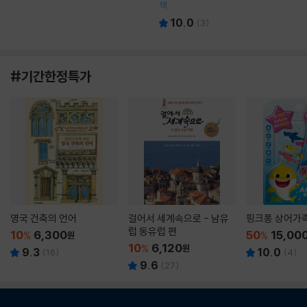
책
10.0
(
3
)
#기간한정특가
영국 건축의 언어
걸어서 세계속으로 - 남유
핑크퐁 상어가
럽 동유럽 편
10
6,300
50
15,00
%
원
%
10
6,120
%
원
9.3
10.0
(
16
)
(
4
)
9.6
(
27
)