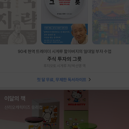
90세 현역 트레이더 시게루 할아버지의 일대일 부자 수업
주식 투자의 그릇
후지모토 시게루 저/박선영 역
첫 달 무료, 무제한 독서라이프
이달의 책
산리오캐릭터즈 유리컵