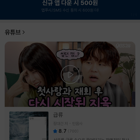
신규 앱 다운 시 500원
앱푸시/SMS 수신 동의 시 600원 더!
1
/
6
유튜브
급류
정대건 저
민음사
8.7
(
700
)