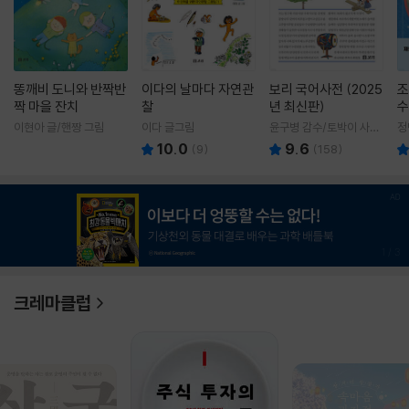
똥깨비 도니와 반짝반
이다의 날마다 자연관
보리 국어사전 (2025
조
짝 마을 잔치
찰
년 최신판)
수
이현아 글/핸짱 그림
이다 글그림
윤구병 감수/토박이 사전
정
편찬실 편
10.0
9.6
(
9
)
(
158
)
1
/
3
크레마클럽