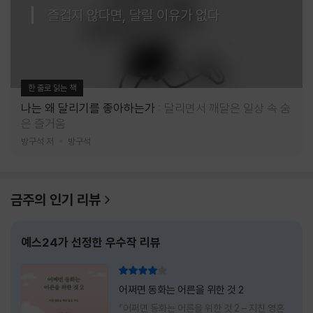
즐겁지 않다면, 달릴 이유가 없다
한 줄로 읽는 책
나는 왜 달리기를 좋아하는가
달리면서 깨달은 일상 속 숨
은 즐거움
방구석 저
방구석
금주의 인기 리뷰
예스24가 선정한 우수작 리뷰
리뷰 총점
어쩌면 동화는 어른을 위한 것 2
『어쩌면 동화는 어른을 위한 것 2 – 지친 영혼