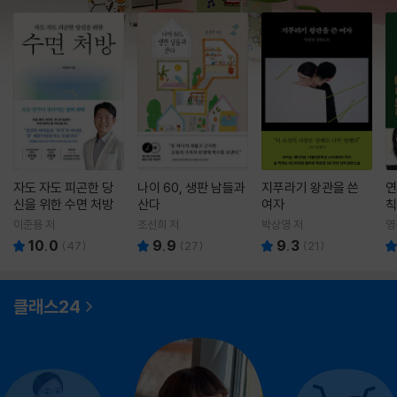
자도 자도 피곤한 당
나이 60, 생판 남들과
지푸라기 왕관을 쓴
연
신을 위한 수면 처방
산다
여자
칙
이준용 저
조선희 저
박상영 저
영
10.0
9.9
9.3
(
47
)
(
27
)
(
21
)
클래스24