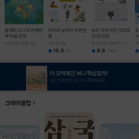
똥깨비 도니와 반짝반
이다의 날마다 자연관
보리 국어사전 (2025
조
짝 마을 잔치
찰
년 최신판)
수
이현아 글/핸짱 그림
이다 글그림
윤구병 감수/토박이 사전
정
편찬실 편
10.0
9.6
(
9
)
(
158
)
1
/
3
크레마클럽