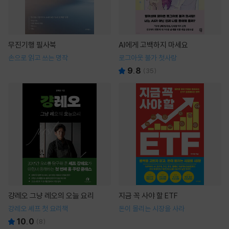
무진기행 필사북
AI에게 고백하지 마세요
손으로 읽고 쓰는 명작
로그아웃 불가 첫사랑
9.8
(
35
)
걍레오 그냥 레오의 오늘 요리
지금 꼭 사야 할 ETF
강레오 셰프 첫 요리책
돈이 몰리는 시장을 사라
10.0
(
8
)