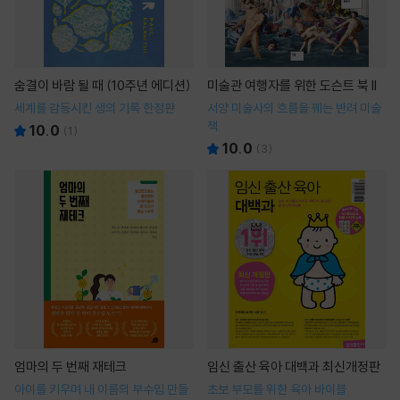
숨결이 바람 될 때 (10주년 에디션)
미술관 여행자를 위한 도슨트 북 II
세계를 감동시킨 생의 기록 한정판
서양 미술사의 흐름을 꿰는 반려 미술
책
10.0
(
1
)
10.0
(
3
)
엄마의 두 번째 재테크
임신 출산 육아 대백과 최신개정판
아이를 키우며 내 이름의 부수입 만들
초보 부모를 위한 육아 바이블