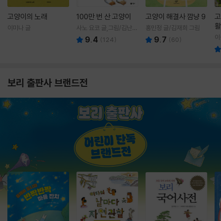
고양이의 노래
100만 번 산 고양이
고양이 해결사 깜냥 9
고
활
이미나 글
사노 요코 글,그림/김난주
홍민정 글/김재희 그림
렇
역
이
9.4
9.7
(
124
)
(
60
)
보리 출판사 브랜드전