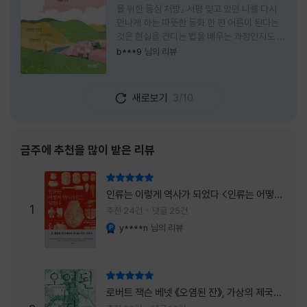
을 위한 동심 처방』 서평 잊고 있던 나를 다시
만나게 하는 따뜻한 동화 한 편 어른이 된다는
것은 현실을 견디는 법을 배우는 과정인지도 모
른다. 해야 할 일은 늘어나고, 책임은 무거워지
b***9
님의 리뷰
며, 마음껏 웃거나 울 수 있는 순간은 점점 줄어
든다. 어느새 우리는 어린 시절의 순수함보다
효율과 성과를 먼저 생각하는 사람이 되어간다.
새로보기
3/10
『어쩌면 동화는 어른을 위한 것 2 – 지친 영혼
을 위한 동심 처방』은 바로 그런 어른들에게 잠
시 쉬어가라고 손을 내미는 책이다. 처음 책 제
목을 보았을 때는 동화를 다시 읽는 감성 에세
금주에 추천을 많이 받은 리뷰
이 정도로 생각했다. 하지만 책장을 넘길수록
깨닫게 된다. 동화는 아이들만을 위한 이야기가
리뷰 총점
아니라, 삶에 지친 어른들의 마음을 치유하는
인류는 이렇게 역사가 되었다 <인류는 어떻게
가장 순수한 언어라는 사실을 말이다. 이 책은
1
역사가 되었나>
추천 24건
댓글 25건
익숙한
y****n
님의 리뷰
YES마니아 : 플래티넘
리뷰 총점
로버트 잭슨 베넷 《오염된 잔》, 가상의 제국이