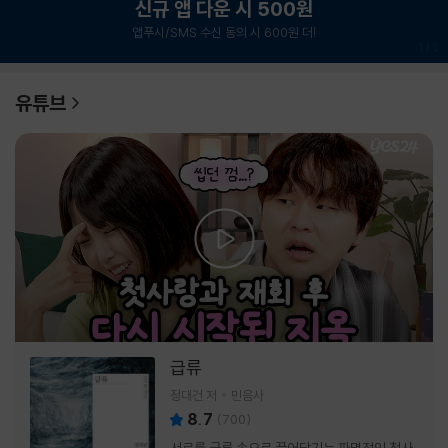
신규 앱 다운 시 500원
앱푸시/SMS 수신 동의 시 600원 더!
1
/
6
유튜브
급류
정대건 저
민음사
8.7
(
700
)