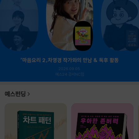
『마음요리 2』차영경 작가와의 만남 & 독후 활동
2026.09.05.
예스24 강서NC점
예스펀딩