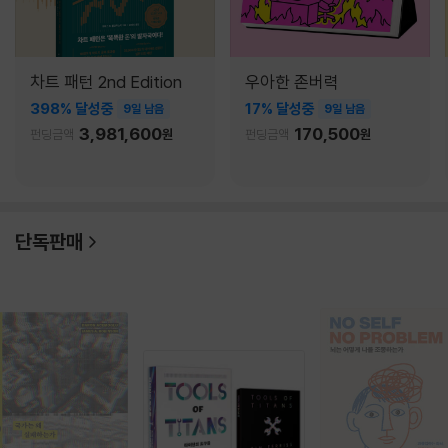
차트 패턴 2nd Edition
우아한 존버력
398% 달성중
17% 달성중
9일 남음
9일 남음
3,981,600
170,500
펀딩금액
원
펀딩금액
원
단독판매