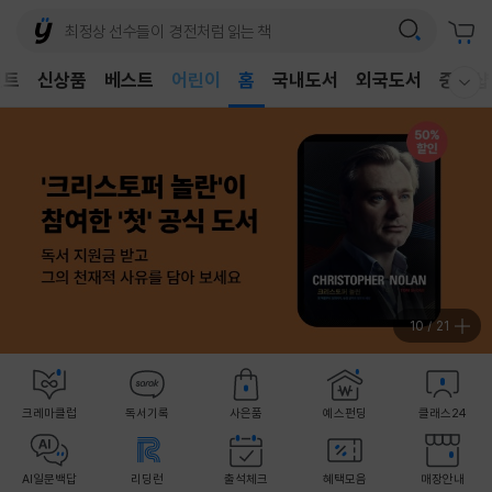
어린이
벤트
신상품
베스트
독후감
홈
국내도서
외국도서
중고샵
웰컴메뉴 모두보기
어린이
10
/
21
크레마클럽
독서기록
사은품
예스펀딩
클래스24
AI일문백답
리딩런
출석체크
혜택모음
매장안내