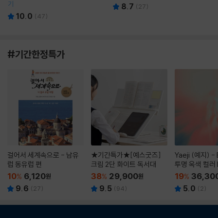
기
8.7
(
27
)
10.0
(
47
)
#기간한정특가
걸어서 세계속으로 - 남유
★기간특가★[예스굿즈]
Yaeji (예지) -
럽 동유럽 편
크림 2단 화이트 독서대
투명 옥색 컬러 
10
6,120
38
29,900
19
36,30
%
원
%
원
%
9.6
9.5
5.0
(
27
)
(
94
)
(
2
)