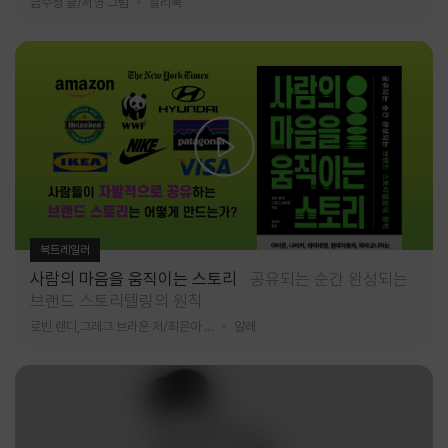
금수정 글/서영 그림
찰리북
북트레일러
사람의 마음을 움직이는 스토리
공유되는 순간 완성되는
브랜드 스토리텔링의 원칙
로빈 랜디,그레그 브라운 저/최은아 역
알레