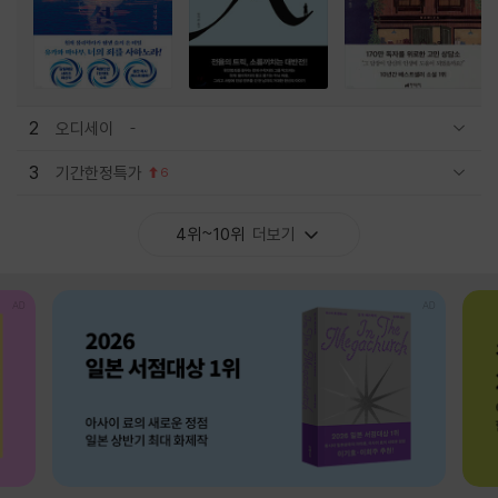
2
오디세이
관련상품 보이기/감축
3
기간한정특가
6
관련상품 보이기/감축
4위~10위
더보기