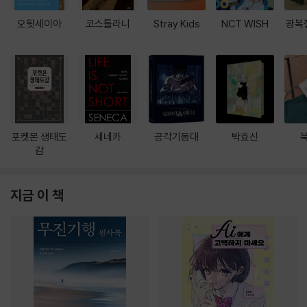
오뒷세이아
코스톨라니
Stray Kids
NCT WISH
광복
포켓몬 생태도
세네카
공각기동대
박효신
감
지금 이 책