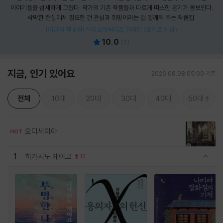
이야기들을 섬세하게 그렸다. 작가의 기존 작품들과 다르게 따스한 온기가 돋보인다.
삭막한 현실에서 필요한 건 관심과 희망이라는 걸 일깨워 주는 작품집.
[이달의 책 8월] 산리오캐릭터즈 유리컵 (포인트 차감)
10.0
(
2
)
지금, 인기 있어요
2026.08.08 05:00 기준
전체
10대
20대
30대
40대
50대
오디세이아
HOT
1
히가시노 게이고
13
관련상품 보이기/감축