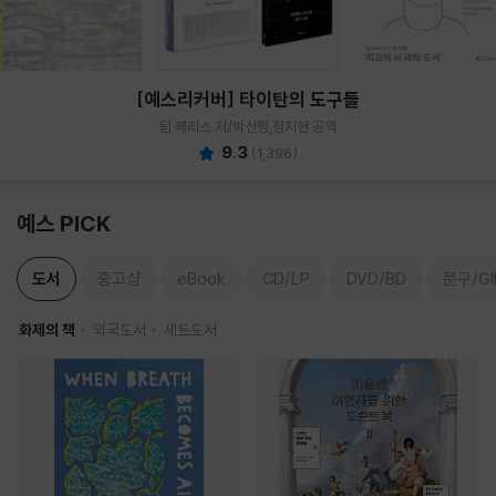
[예스리커버] 타이탄의 도구들
팀 페리스 저/박선령,정지현 공역
9.3
(
1,396
)
예스 PICK
도서
중고샵
eBook
CD/LP
DVD/BD
문구/GI
화제의 책
외국도서
세트도서