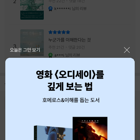
주는 실감과 미스터리 사건의 치밀함이 이루어
2
추천 22건
댓글 18건
내는 최상의 시너지...
k******i
님의 리뷰
YES마니아 : 플래티넘
리뷰 총점
누군가를 이해한다는 것
3
추천 21건
댓글 20건
닫기
오늘은 그만 보기
a***i
님의 리뷰
YES마니아 : 로얄
공지
8월 신용카드 무이자할부 안내
2026-08-01
로그인
최근 본 상품
주문/배송
고객센터 1544-3800
티켓 1544-6399
중고샵 1566-4295
eBook 1:1문의/채팅상담
예스이십사(주) 사업자 정보